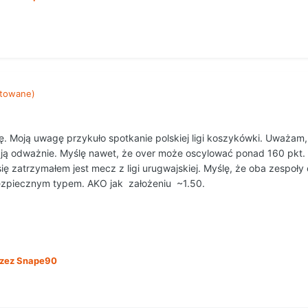
towane)
ę. Moją uwagę przykuło spotkanie polskiej ligi koszykówki. Uważam
ają odważnie. Myślę nawet, że over może oscylować ponad 160 pkt.
 zatrzymałem jest mecz z ligi urugwajskiej. Myślę, że oba zespoły
ezpiecznym typem. AKO jak założeniu ~1.50.
zez Snape90