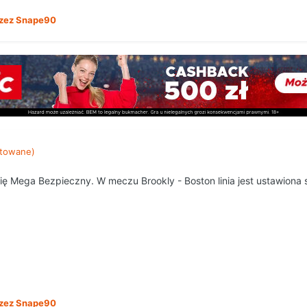
zez Snape90
towane)
ę Mega Bezpieczny. W meczu Brookly - Boston linia jest ustawiona s
zez Snape90