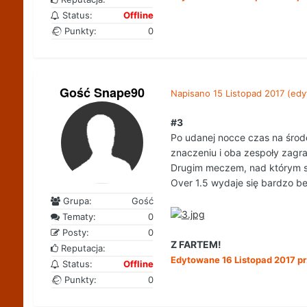
Status:
Offline
Punkty:
0
Gość Snape90
Napisano
15 Listopad 2017
(edy
#3
Po udanej nocce czas na środ
znaczeniu i oba zespoły zagr
Drugim meczem, nad którym się
Over 1.5 wydaje się bardzo b
Grupa:
Gość
Tematy:
0
Posty:
0
Z FARTEM!
Reputacja:
Edytowane
16 Listopad 2017
pr
Status:
Offline
Punkty:
0