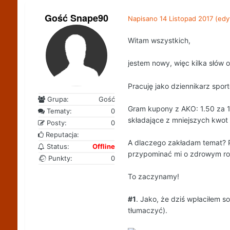
Gość Snape90
Napisano
14 Listopad 2017
(edy
Witam wszystkich,
jestem nowy, więc kilka słów 
Pracuję jako dziennikarz spor
Grupa:
Gość
Gram kupony z AKO: 1.50 za 10
Tematy:
0
składające z mniejszych kwot 
Posty:
0
Reputacja:
A dlaczego zakładam temat? Po
Status:
Offline
przypominać mi o zdrowym r
Punkty:
0
To zaczynamy!
#1
. Jako, że dziś wpłaciłem s
tłumaczyć).