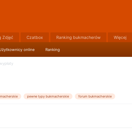
g Zdjęć
Czatbox
Ranking bukmacherów
Więcej
Użytkownicy online
Ranking
wypłaty
macherskie
pewne typy bukmacherskie
forum bukmacherskie