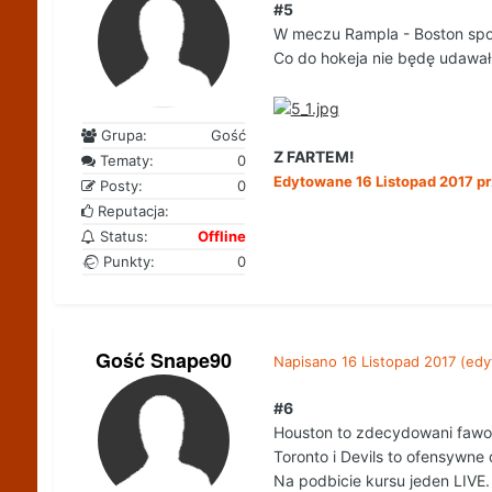
#5
W meczu Rampla - Boston spodz
Co do hokeja nie będę udawał 
Grupa:
Gość
Z FARTEM!
Tematy:
0
Edytowane
16 Listopad 2017
pr
Posty:
0
Reputacja:
Status:
Offline
Punkty:
0
Gość Snape90
Napisano
16 Listopad 2017
(edy
#6
Houston to zdecydowani fawory
Toronto i Devils to ofensywne
Na podbicie kursu jeden LIVE