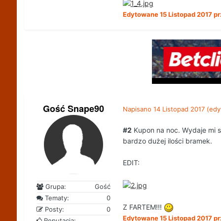
Edytowane
15 Listopad 2017
pr
Gość Snape90
Napisano
14 Listopad 2017
(edy
#2
Kupon na noc. Wydaje mi si
bardzo dużej ilości bramek.
EDIT:
Grupa:
Gość
Tematy:
0
Z FARTEM!!!
Posty:
0
Edytowane
15 Listopad 2017
pr
Reputacja: