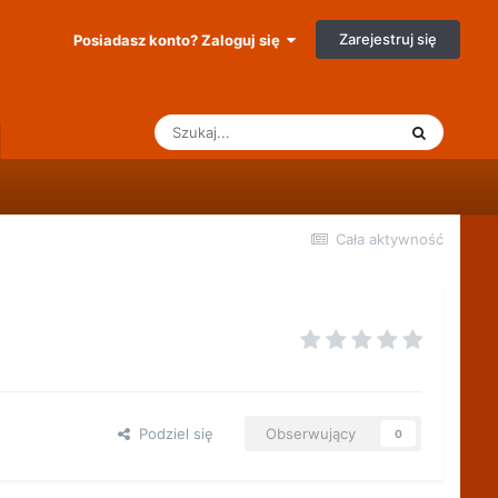
Zarejestruj się
Posiadasz konto? Zaloguj się
Cała aktywność
Podziel się
Obserwujący
0