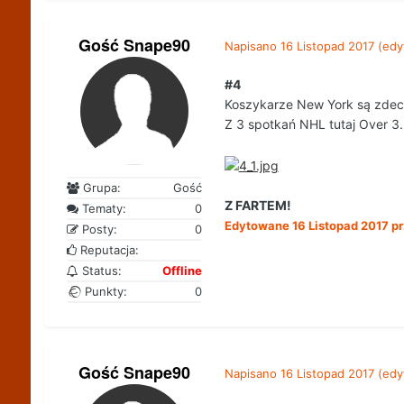
Gość Snape90
Napisano
16 Listopad 2017
(edy
#4
Koszykarze New York są zdecy
Z 3 spotkań NHL tutaj Over 3.
Grupa:
Gość
Z FARTEM!
Tematy:
0
Edytowane
16 Listopad 2017
pr
Posty:
0
Reputacja:
Status:
Offline
Punkty:
0
Gość Snape90
Napisano
16 Listopad 2017
(edy