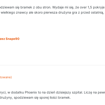
iewam się bramek z obu stron. Wydaje mi się, że over 1,5 pokryje s
wielkiego znawcy ale skoro pierwsza drużyna gra z przed ostatnią, 
zez Snape90
towane)
ci, w dodatku Phoenix to na dzień dzisiejszy szpital. Liczę na pew
 drużyny, spodziewam się sporej ilości bramek.
.