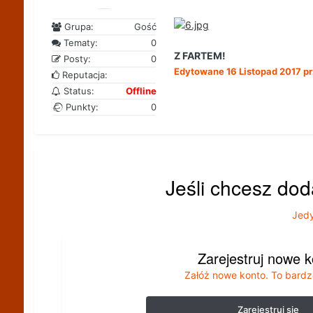
Grupa:
Gość
Tematy:
0
Z FARTEM!
Posty:
0
Edytowane
16 Listopad 2017
pr
Reputacja:
Status:
Offline
Punkty:
0
Jeśli chcesz dod
Jedy
Zarejestruj nowe 
Załóż nowe konto. To bardz
Zarejestruj się