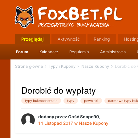
Przeglądaj
Aktywność
Ranking
Hostin
Forum
Kalendarz
Regulamin
Administracja
Strona główna
Typy i Kupony
Nasze Kupony
Dorobić do 
Dorobić do wypłaty
typy bukmacherskie
typy
pewniaki
darmowe typy buk
dodany przez
Gość Snape90
,
14 Listopad 2017
w
Nasze Kupony