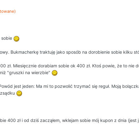
towane)
o sobie
towy. Bukmacherkę traktuję jako sposób na dorobienie sobie kilku 
0 zł. Miesięcznie dorabiam sobie ok 400 zł. Ktoś powie, że to nie d
niż "gruszki na wierzbie"
wód jest jeden: Ma mi to pozwolić trzymać się reguł. Moją bolączką
ozsądku
obie 400 zł i od dziś zacząłem, wklejam sobie mój kupon z dnia (jest