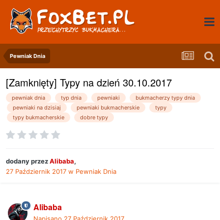
Pewniak Dnia
[Zamknięty] Typy na dzień 30.10.2017
pewniak dnia
typ dnia
pewniaki
bukmacherzy typy dnia
pewniaki na dzisiaj
pewniaki bukmacherskie
typy
typy bukmacherskie
dobre typy
dodany przez
Alibaba
,
27 Październik 2017
w
Pewniak Dnia
Alibaba
Napisano
27 Październik 2017