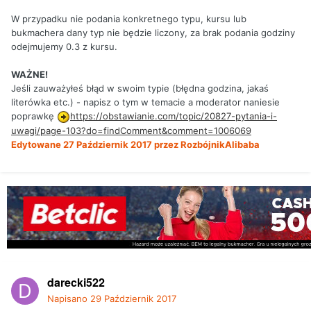
W przypadku nie podania konkretnego typu, kursu lub
bukmachera dany typ nie będzie liczony, za brak podania godziny
odejmujemy 0.3 z kursu.
WAŻNE!
Jeśli zauważyłeś błąd w swoim typie (błędna godzina, jakaś
literówka etc.) - napisz o tym w temacie a moderator naniesie
poprawkę
https://obstawianie.com/topic/20827-pytania-i-
uwagi/page-103?do=findComment&comment=1006069
Edytowane
27 Październik 2017
przez RozbójnikAlibaba
darecki522
Napisano
29 Październik 2017