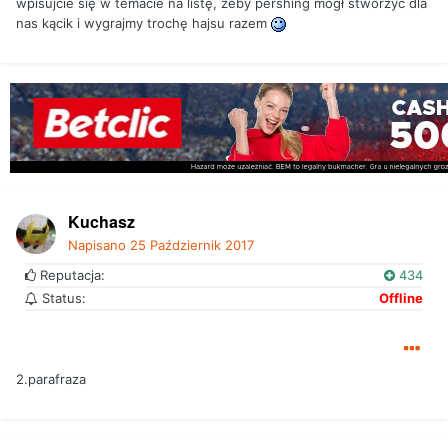
wpisujcie się w temacie na listę, żeby pershing mógł stworzyć dla
nas kącik i wygrajmy trochę hajsu razem
Kuchasz
Napisano
25 Październik 2017
Reputacja:
434
Status:
Offline
2.parafraza