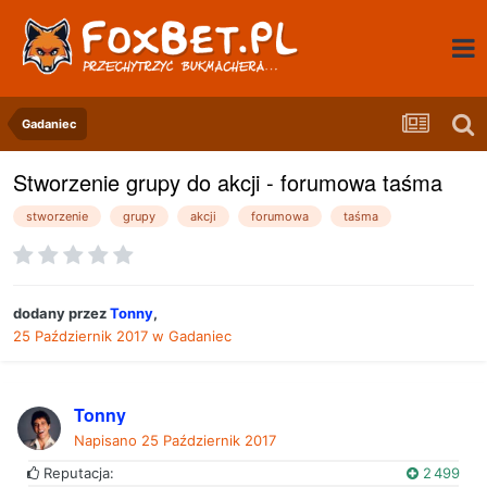
Gadaniec
Stworzenie grupy do akcji - forumowa taśma
stworzenie
grupy
akcji
forumowa
taśma
dodany przez
Tonny
,
25 Październik 2017
w
Gadaniec
Tonny
Napisano
25 Październik 2017
Reputacja:
2 499