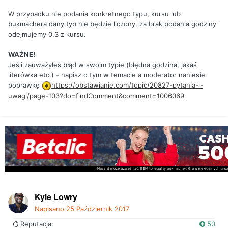
W przypadku nie podania konkretnego typu, kursu lub
bukmachera dany typ nie będzie liczony, za brak podania godziny
odejmujemy 0.3 z kursu.
WAŻNE!
Jeśli zauważyłeś błąd w swoim typie (błędna godzina, jakaś
literówka etc.) - napisz o tym w temacie a moderator naniesie
poprawkę
https://obstawianie.com/topic/20827-pytania-i-
uwagi/page-103?do=findComment&comment=1006069
Kyle Lowry
Napisano
25 Październik 2017
Reputacja:
50