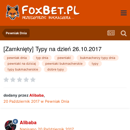
Pewniak Dnia
[Zamknięty] Typy na dzień 26.10.2017
pewniak dnia
typ dnia
pewniaki
bukmacherzy typy dnia
pewniaki na dzisiaj
pewniaki bukmacherskie
typy
typy bukmacherskie
dobre typy
dodany przez
Alibaba
,
20 Październik 2017
w
Pewniak Dnia
Alibaba
Napisano
20 Październik 2017