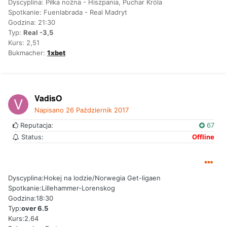
Dyscyplina: Piłka nożna - Hiszpania, Puchar Króla
Spotkanie: Fuenlabrada - Real Madryt
Godzina: 21:30
Typ:
Real -3,5
Kurs: 2,51
Bukmacher:
1xbet
VadisO
Napisano
26 Październik 2017
Reputacja:
67
Status:
Offline
Dyscyplina:Hokej na lodzie/Norwegia Get-ligaen
Spotkanie:Lillehammer-Lorenskog
Godzina:18:30
Typ:
over 6.5
Kurs:2.64