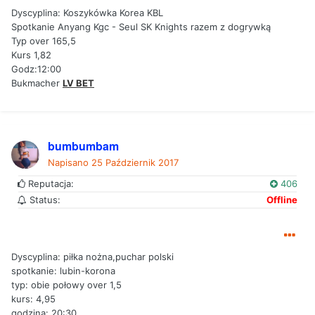
Dyscyplina: Koszykówka Korea KBL
Spotkanie Anyang Kgc - Seul SK Knights razem z dogrywką
Typ over 165,5
Kurs 1,82
Godz:12:00
Bukmacher
LV BET
bumbumbam
Napisano
25 Październik 2017
Reputacja:
406
Status:
Offline
Dyscyplina: piłka nożna,puchar polski
spotkanie: lubin-korona
typ: obie połowy over 1,5
kurs: 4,95
godzina: 20:30