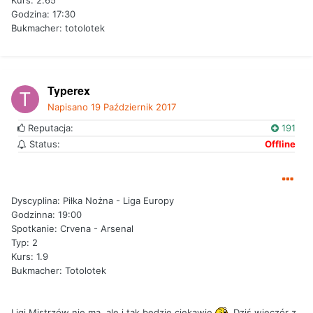
Kurs: 2.65
Godzina: 17:30
Bukmacher: totolotek
Typerex
Napisano
19 Październik 2017
Reputacja:
191
Status:
Offline
Dyscyplina: Piłka Nożna - Liga Europy
Godzinna: 19:00
Spotkanie: Crvena - Arsenal
Typ: 2
Kurs: 1.9
Bukmacher: Totolotek
Ligi Mistrzów nie ma, ale i tak będzie ciekawie
. Dziś wieczór z