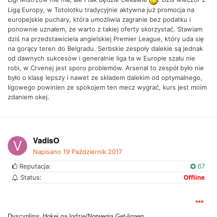
Ligą Europy, w Totolotku tradycyjnie aktywna już promocja na
europejskie puchary, która umożliwia zagranie bez podatku i
ponownie uznałem, że warto z takiej oferty skorzystać. Stawiam
dziś na przedstawiciela angielskiej Premier League, który uda się
na gorący teren do Belgradu. Serbskie zespoły dalekie są jednak
od dawnych sukcesów i generalnie liga ta w Europie szału nie
robi, w Crvenej jest sporo problemów. Arsenal to zespół było nie
było o klasę lepszy i nawet ze składem dalekim od optymalnego,
ligowego powinien ze spokojem ten mecz wygrać, kurs jest moim
zdaniem okej.
VadisO
Napisano
19 Październik 2017
Reputacja:
67
Status:
Offline
Dyscyplina: Hokej na lodzie/Norwegia Get-ligaen