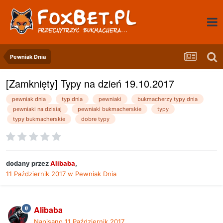
Pewniak Dnia
[Zamknięty] Typy na dzień 19.10.2017
pewniak dnia
typ dnia
pewniaki
bukmacherzy typy dnia
pewniaki na dzisiaj
pewniaki bukmacherskie
typy
typy bukmacherskie
dobre typy
dodany przez
Alibaba
,
11 Październik 2017
w
Pewniak Dnia
Alibaba
Napisano
11 Październik 2017