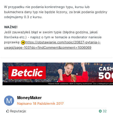
W przypadku nie podania konkretnego typu, kursu lub
bukmachera dany typ nie będzie liczony, za brak podania godziny
odejmujemy 0.3 z kursu.
WAŻNE!
Jeśli zauważyłeś błąd w swoim typie (błędna godzina, jakaś
literówka etc.) - napisz o tym w temacie a moderator naniesie
poprawkę
https://obstawianie.com/topic/20827-pytania-i-
uwagi/page-103?do=findComment&comment=1006069
MoneyMaker
Napisano
18 Październik 2017
Reputacja:
32