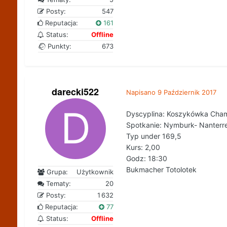
Posty:
547
Reputacja:
161
Status:
Offline
Punkty:
673
darecki522
Napisano
9 Październik 2017
Dyscyplina: Koszykówka Cha
Spotkanie: Nymburk- Nanterr
Typ under 169,5
Kurs: 2,00
Godz: 18:30
Bukmacher Totolotek
Grupa:
Użytkownik
Tematy:
20
Posty:
1 632
Reputacja:
77
Status:
Offline