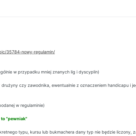
opic/35784-nowy-regulamin/
ólnie w przypadku mniej znanych lig i dyscyplin)
 drużyny czy zawodnika, ewentualnie z oznaczeniem handicapu i jego
podanej w regulaminie)
 to "pewniak"
retnego typu, kursu lub bukmachera dany typ nie będzie liczony, z