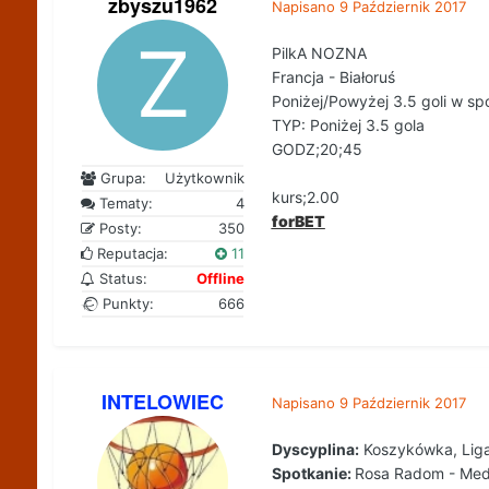
zbyszu1962
Napisano
9 Październik 2017
PilkA NOZNA
Francja - Białoruś
Poniżej/Powyżej 3.5 goli w sp
TYP: Poniżej 3.5 gola
GODZ;20;45
Grupa:
Użytkownik
kurs;2.00
Tematy:
4
forBET
Posty:
350
Reputacja:
11
Status:
Offline
Punkty:
666
INTELOWIEC
Napisano
9 Październik 2017
Dyscyplina:
Koszykówka, Liga
Spotkanie:
Rosa Radom - Med