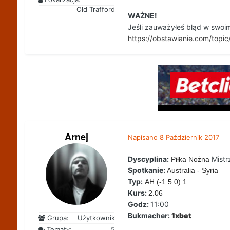
Old Trafford
WAŻNE!
Jeśli zauważyłeś błąd w swoim
https://obstawianie.com/to
Arnej
Napisano
8 Październik 2017
Dyscyplina:
Mistr
Piłka Nożna
Spotkanie:
Australia - Syria
Typ:
AH (-1.5:0) 1
Kurs:
2.06
Godz:
11:00
Bukmacher:
1xbet
Grupa:
Użytkownik
Tematy:
5