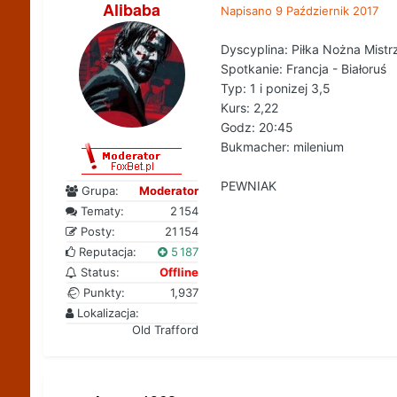
Alibaba
Napisano
9 Październik 2017
Dyscyplina: Piłka Nożna Mistr
Spotkanie: Francja - Białoruś
Typ: 1 i ponizej 3,5
Kurs: 2,22
Godz: 20:45
Bukmacher: milenium
PEWNIAK
Grupa:
Moderator
Tematy:
2 154
Posty:
21 154
Reputacja:
5 187
Status:
Offline
Punkty:
1,937
Lokalizacja:
Old Trafford