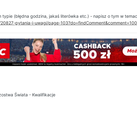
 typie (błędna godzina, jakaś literówka etc.) - napisz o tym w tem
pic/20827-pytania-i-uwagi/page-103?do=findComment&comment=10
zostwa Świata - Kwalifikacje