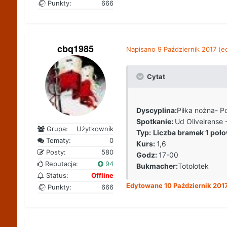
Punkty:
666
cbq1985
Napisano
9 Październik 2017
(e
Cytat
Dyscyplina:
Piłka nożna- Po
Spotkanie:
Ud Oliveirense 
Grupa:
Użytkownik
Typ:
Liczba bramek 1 poło
Tematy:
0
Kurs:
1,6
Posty:
580
Godz:
17-00
Reputacja:
94
Bukmacher:
Totolotek
Status:
Offline
Edytowane
10 Październik 201
Punkty:
666