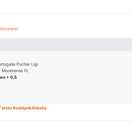
dytowane)
rtugalia Puchar Ligi
- Moreirense Fc
wa + 0,5
7
przez RozbójnikAlibaba