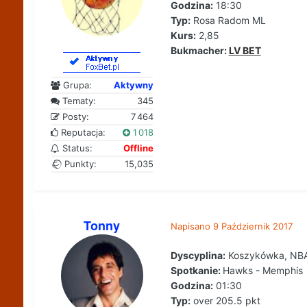
Godzina:
18:30
Typ:
Rosa Radom ML
Kurs:
2,85
Bukmacher:
LV BET
Grupa:
Aktywny
Tematy:
345
Posty:
7 464
Reputacja:
1 018
Status:
Offline
Punkty:
15,035
Tonny
Napisano
9 Październik 2017
Dyscyplina:
Koszykówka, NB
Spotkanie:
Hawks - Memphis
Godzina:
01:30
Typ:
over 205.5 pkt