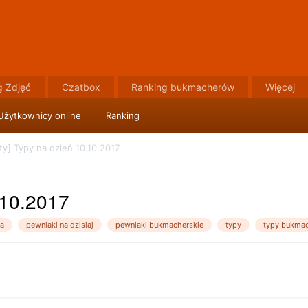
g Zdjęć
Czatbox
Ranking bukmacherów
Więcej
Użytkownicy online
Ranking
y] Typy na dzień 10.10.2017
.10.2017
a
pewniaki na dzisiaj
pewniaki bukmacherskie
typy
typy bukmac