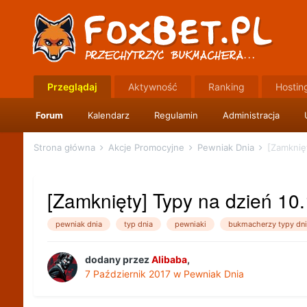
Przeglądaj
Aktywność
Ranking
Hostin
Forum
Kalendarz
Regulamin
Administracja
Strona główna
Akcje Promocyjne
Pewniak Dnia
[Zamknięt
[Zamknięty] Typy na dzień 10
pewniak dnia
typ dnia
pewniaki
bukmacherzy typy dni
dodany przez
Alibaba
,
7 Październik 2017
w
Pewniak Dnia