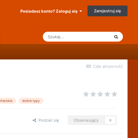
Zarejestruj się
Posiadasz konto? Zaloguj się
Cała aktywność
herskie
dobre typy
Podziel się
Obserwujący
0