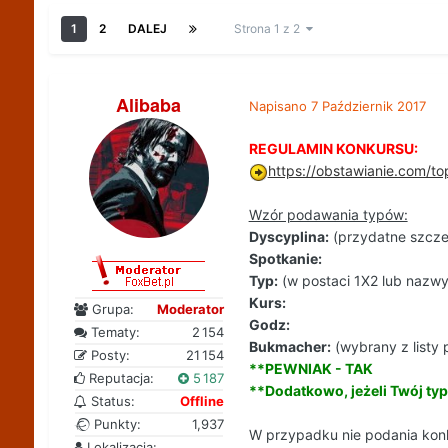
1
2
DALEJ
Strona 1 z 2
Alibaba
Napisano
7 Październik 2017
REGULAMIN KONKURSU:
https://obstawianie.com/t
Wzór podawania typów:
Dyscyplina:
(przydatne szczeg
Spotkanie:
Typ:
(w postaci 1X2 lub nazwy
Kurs:
Grupa:
Moderator
Godz:
Tematy:
2 154
Bukmacher:
(wybrany z listy 
Posty:
21 154
**PEWNIAK - TAK
Reputacja:
5 187
**Dodatkowo, jeżeli Twój typ
Status:
Offline
Punkty:
1,937
W przypadku nie podania konk
Lokalizacja: