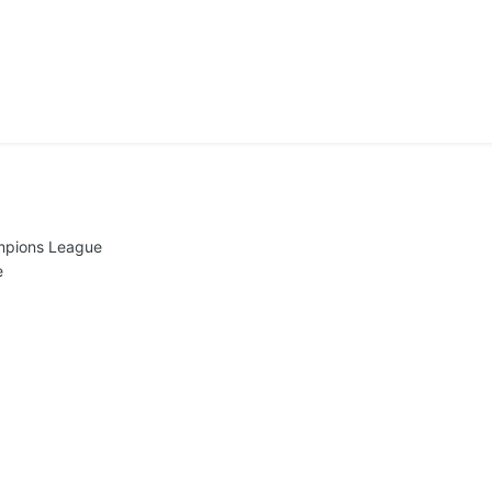
mpions League
e