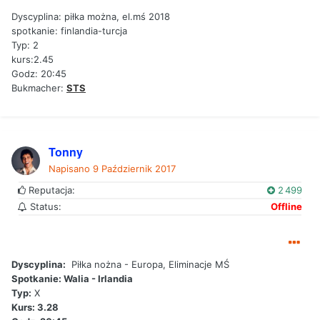
Dyscyplina: piłka można, el.mś 2018
spotkanie: finlandia-turcja
Typ: 2
kurs:2.45
Godz: 20:45
Bukmacher:
STS
Tonny
Napisano
9 Październik 2017
Reputacja:
2 499
Status:
Offline
Dyscyplina:
Piłka nożna - Europa, Eliminacje MŚ
Spotkanie: Walia - Irlandia
Typ:
X
Kurs: 3.28