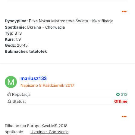
Dyscyplina:
Mistrzostwa Świata - Kwalifikacje
Piłka Nożna
Spotkanie:
Ukraina - Chorwacja
Typ:
BTS
Kurs:
1.9
Godz:
20:45
Bukmacher: totolotek
mariusz133
Napisano
8 Październik 2017
Reputacja:
312
Status:
Offline
Piłka nozna Europa Kwal.MS 2018
spotkanie
Ukraina - Chorwacja