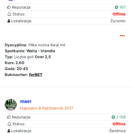
Reputacja:
167
Status:
Offline
Lokalizacja:
Żuromin
Dyscyplina:
Piłka nożna Kwal mś
Spotkanie: Walia - Irlandia
Typ:
Liczba goli
Over 2,5
Kurs: 2.60
Godz: 20:45
Bukmacher:
forBET
maer
Napisano
8 Październik 2017
Reputacja:
2 158
Status:
Offline
Lokalizacja:
Świdnica