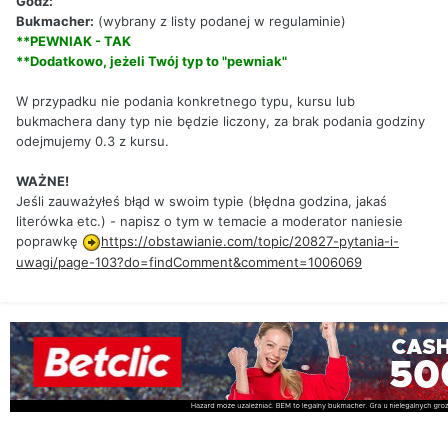
Godz:
Bukmacher:
(wybrany z listy podanej w regulaminie)
**PEWNIAK - TAK
**Dodatkowo, jeżeli Twój typ to "pewniak"
W przypadku nie podania konkretnego typu, kursu lub
bukmachera dany typ nie będzie liczony, za brak podania godziny
odejmujemy 0.3 z kursu.
WAŻNE!
Jeśli zauważyłeś błąd w swoim typie (błędna godzina, jakaś
literówka etc.) - napisz o tym w temacie a moderator naniesie
poprawkę
https://obstawianie.com/topic/20827-pytania-i-
uwagi/page-103?do=findComment&comment=1006069