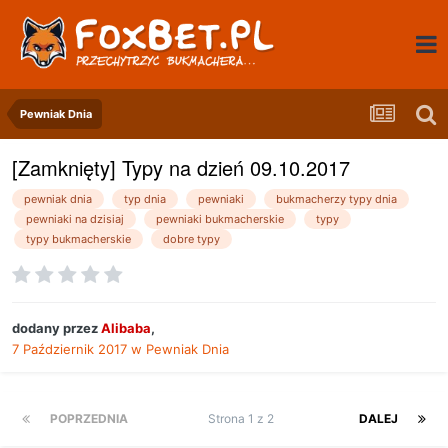
Pewniak Dnia
[Zamknięty] Typy na dzień 09.10.2017
pewniak dnia
typ dnia
pewniaki
bukmacherzy typy dnia
pewniaki na dzisiaj
pewniaki bukmacherskie
typy
typy bukmacherskie
dobre typy
dodany przez
Alibaba
,
7 Październik 2017
w
Pewniak Dnia
POPRZEDNIA
Strona 1 z 2
DALEJ