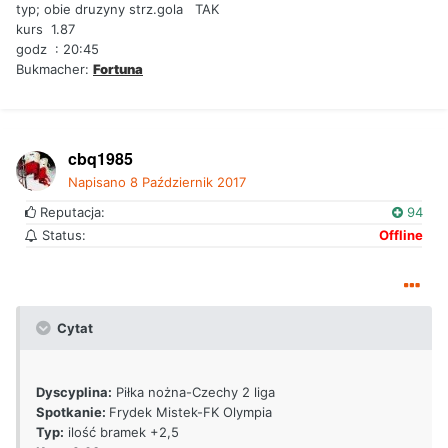
typ; obie druzyny strz.gola TAK
kurs 1.87
godz : 20:45
Bukmacher:
Fortuna
cbq1985
Napisano
8 Październik 2017
Reputacja:
94
Status:
Offline
Cytat
Dyscyplina:
Piłka nożna-Czechy 2 liga
Spotkanie:
Frydek Mistek-FK Olympia
Typ:
ilość bramek +2,5