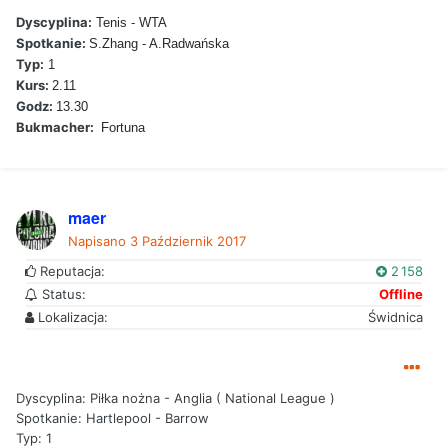
Dyscyplina:
Tenis - WTA
Spotkanie:
S.Zhang - A.Radwańska
Typ:
1
Kurs:
2.11
Godz:
13.30
Bukmacher:
Fortuna
maer
Napisano
3 Październik 2017
Reputacja:
2 158
Status:
Offline
Lokalizacja:
Świdnica
Dyscyplina: Piłka nożna - Anglia ( National League )
Spotkanie: Hartlepool - Barrow
Typ: 1