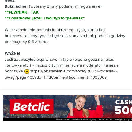
Godz:
Bukmacher:
(wybrany z listy podanej w regulaminie)
**PEWNIAK - TAK
**Dodatkowo, jeżeli Twój typ to "pewniak"
W przypadku nie podania konkretnego typu, kursu lub
bukmachera dany typ nie będzie liczony, za brak podania godziny
odejmujemy 0.3 z kursu.
WAŻNE!
Jeśli zauważyłeś błąd w swoim typie (błędna godzina, jakaś
literówka etc.) - napisz o tym w temacie a moderator naniesie
poprawkę
https://obstawianie.com/topic/20827-pytania-i-
uwagi/page-103?do=findComment&comment=1006069