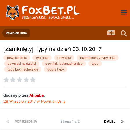
Pewniak Dnia
[Zamknięty] Typy na dzień 03.10.2017
pewniak dnia
typ dnia
pewniaki
bukmacherzy typy dnia
pewniaki na dzisiaj
pewniaki bukmacherskie
typy
typy bukmacherskie
dobre typy
dodany przez
Alibaba
,
28 Wrzesień 2017
w
Pewniak Dnia
POPRZEDNIA
Strona 1 z 2
DALEJ