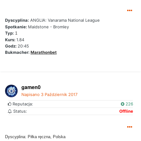
Dyscyplina:
ANGLIA: Vanarama National League
Spotkanie:
Maidstone - Bromley
Typ:
1
Kurs:
1.84
Godz:
20:45
Bukmacher:
Marathonbet
gamen0
Napisano
3 Październik 2017
Reputacja:
226
Status:
Offline
Dyscyplina: Piłka ręczna, Polska