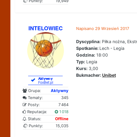
Punkty:
19,949
INTELOWIEC
Napisano
29 Wrzesień 2017
Dyscyplina:
Piłka nożna, Ekst
Spotkanie:
Lech - Legia
Godzina:
18:00
Typ:
Legia
Kurs:
3,00
Bukmacher:
Unibet
Grupa:
Aktywny
Tematy:
345
Posty:
7 464
Reputacja:
1 018
Status:
Offline
Punkty:
15,035