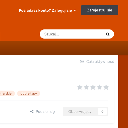
Zarejestruj się
Posiadasz konto? Zaloguj się
Cała aktywność
herskie
dobre typy
Podziel się
Obserwujący
0