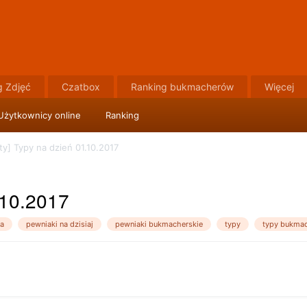
g Zdjęć
Czatbox
Ranking bukmacherów
Więcej
Użytkownicy online
Ranking
y] Typy na dzień 01.10.2017
.10.2017
a
pewniaki na dzisiaj
pewniaki bukmacherskie
typy
typy bukmac