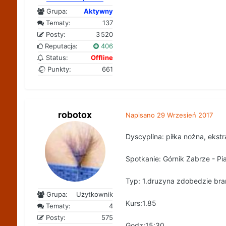
Grupa:
Aktywny
Tematy:
137
Posty:
3 520
Reputacja:
406
Status:
Offline
Punkty:
661
robotox
Napisano
29 Wrzesień 2017
Dyscyplina: piłka nożna, ekstr
Spotkanie: Górnik Zabrze - Pia
Typ: 1.druzyna zdobedzie bra
Grupa:
Użytkownik
Kurs:1.85
Tematy:
4
Posty:
575
Godz:15:30