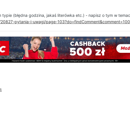
 typie (błędna godzina, jakaś literówka etc.) - napisz o tym w tem
pic/20827-pytania-i-uwagi/page-103?do=findComment&comment=10
 1