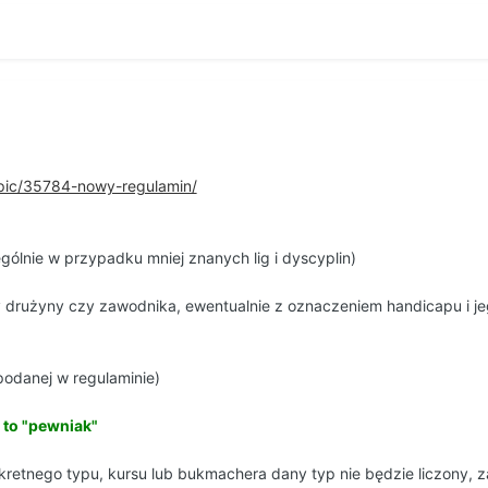
opic/35784-nowy-regulamin/
ólnie w przypadku mniej znanych lig i dyscyplin)
 drużyny czy zawodnika, ewentualnie z oznaczeniem handicapu i jego
podanej w regulaminie)
 to "pewniak"
retnego typu, kursu lub bukmachera dany typ nie będzie liczony, z