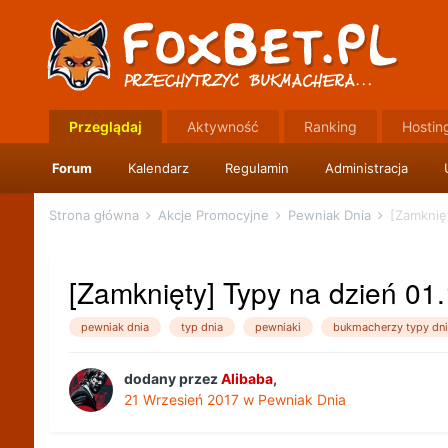
Przeglądaj
Aktywność
Ranking
Hostin
Forum
Kalendarz
Regulamin
Administracja
Strona główna
Akcje Promocyjne
Pewniak Dnia
[Zamknięt
[Zamknięty] Typy na dzień 01
pewniak dnia
typ dnia
pewniaki
bukmacherzy typy dni
dodany przez
Alibaba
,
21 Wrzesień 2017
w
Pewniak Dnia