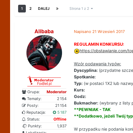
1
2
DALEJ
Strona 1 z 2
Alibaba
Napisano
21 Wrzesień 2017
REGULAMIN KONKURSU:
https://obstawianie.com/t
Wzór podawania typów:
Dyscyplina:
(przydatne szczeg
Spotkanie:
Typ:
(w postaci 1X2 lub nazwy
Kurs:
Grupa:
Moderator
Godz:
Tematy:
2 154
Bukmacher:
(wybrany z listy 
Posty:
21 154
**PEWNIAK - TAK
Reputacja:
5 187
**Dodatkowo, jeżeli Twój typ
Status:
Offline
Punkty:
1,937
W przypadku nie podania konk
Lokalizacja: