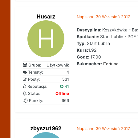
Husarz
Napisano
30 Wrzesień 2017
Dyscyplina:
Koszykówka - Ba
Spotkanie:
Start Lublin - PG
Typ:
Start Lublin
Kurs:
1.92
Godz:
17.00
Bukmacher:
Fortuna
Grupa:
Użytkownik
Tematy:
4
Posty:
531
Reputacja:
41
Status:
Offline
Punkty:
666
zbyszu1962
Napisano
30 Wrzesień 2017