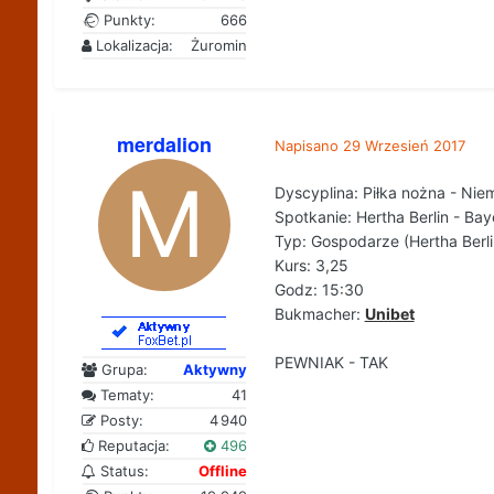
Punkty:
666
Lokalizacja:
Żuromin
merdalion
Napisano
29 Wrzesień 2017
Dyscyplina: Piłka nożna - Nie
Spotkanie: Hertha Berlin - B
Typ: Gospodarze (Hertha Berl
Kurs: 3,25
Godz: 15:30
Bukmacher:
Unibet
PEWNIAK - TAK
Grupa:
Aktywny
Tematy:
41
Posty:
4 940
Reputacja:
496
Status:
Offline