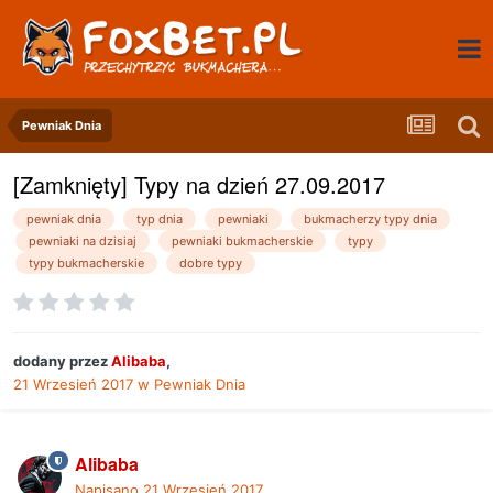
Pewniak Dnia
[Zamknięty] Typy na dzień 27.09.2017
pewniak dnia
typ dnia
pewniaki
bukmacherzy typy dnia
pewniaki na dzisiaj
pewniaki bukmacherskie
typy
typy bukmacherskie
dobre typy
dodany przez
Alibaba
,
21 Wrzesień 2017
w
Pewniak Dnia
Alibaba
Napisano
21 Wrzesień 2017