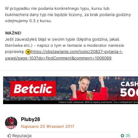
W przypadku nie podania konkretnego typu, kursu lub
bukmachera dany typ nie będzie liczony, za brak podania godziny
odejmujemy 0.3 z kursu.
WAŻNE!
Jeśli zauważyłeś błąd w swoim typie (błędna godzina, jakaś
literówka etc.) - napisz o tym w temacie a moderator naniesie
poprawkę
https://obstawianie.com/topic/20827-pytania-i-
uwagi/page-103?do=findComment&comment=1006069
Pluby28
Napisano
25 Wrzesień 2017
Reputacja:
35