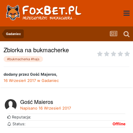
Gadaniec
Zbiorka na bukmacherke
#bukmacherka #hajs
dodany przez
Gość Majeros
,
16 Wrzesień 2017
w
Gadaniec
Gość Majeros
Napisano
16 Wrzesień 2017
Reputacja:
Status:
Offline