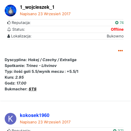
1_wojcieszek_1
Napisano
23 Wrzesień 2017
Reputacja:
74
Status:
Offline
Lokalizacja:
Bukowno
Dyscyplina:
Hokej / Czechy / Extraliga
Spotkanie:
Trinec - Litvinov
Typ:
ilość goli 5.5/wynik meczu : +5.5/1
Kurs:
2.95
Godz:
17.00
Bukmacher:
STS
kokosek1960
Napisano
23 Wrzesień 2017
Reputacja:
371