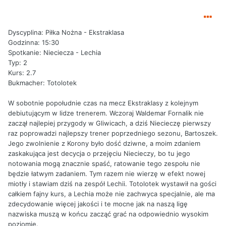
Dyscyplina: Piłka Nożna - Ekstraklasa
Godzinna: 15:30
Spotkanie: Nieciecza - Lechia
Typ: 2
Kurs: 2.7
Bukmacher: Totolotek
W sobotnie popołudnie czas na mecz Ekstraklasy z kolejnym
debiutującym w lidze trenerem. Wczoraj Waldemar Fornalik nie
zaczął najlepiej przygody w Gliwicach, a dziś Niecieczę pierwszy
raz poprowadzi najlepszy trener poprzedniego sezonu, Bartoszek.
Jego zwolnienie z Korony było dość dziwne, a moim zdaniem
zaskakująca jest decycja o przejęciu Niecieczy, bo tu jego
notowania mogą znacznie spaść, ratowanie tego zespołu nie
będzie łatwym zadaniem. Tym razem nie wierzę w efekt nowej
miotły i stawiam dziś na zespół Lechii. Totolotek wystawił na gości
całkiem fajny kurs, a Lechia może nie zachwyca specjalnie, ale ma
zdecydowanie więcej jakości i te mocne jak na naszą ligę
nazwiska muszą w końcu zacząć grać na odpowiednio wysokim
poziomie.