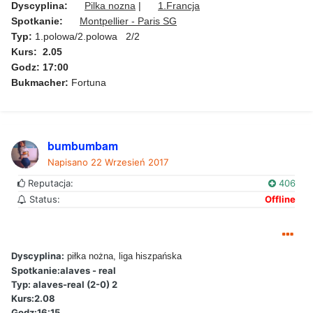
Dyscyplina:
Pilka nozna
|
1.Francja
Spotkanie:
Montpellier - Paris SG
Typ:
1.polowa/2.polowa​ 2/2
Kurs: 2.05
Godz: 17:00
Bukmacher:
Fortuna
bumbumbam
Napisano
22 Wrzesień 2017
Reputacja:
406
Status:
Offline
Dyscyplina:
piłka nożna, liga hiszpańska
Spotkanie:alaves - real
Typ: alaves-real (2-0) 2
Kurs:2.08
Godz:16:15