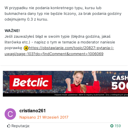
W przypadku nie podania konkretnego typu, kursu lub
bukmachera dany typ nie będzie liczony, za brak podania godziny
odejmujemy 0.3 z kursu.
WAŻNE!
Jeśli zauważyłeś błąd w swoim typie (błędna godzina, jakaś
literówka etc.) - napisz o tym w temacie a moderator naniesie
poprawkę
https://obstawianie.com/topic/20827-pytania-i-
uwagi/page-103?do=findComment&comment=1006069
cristiano261
Napisano
21 Wrzesień 2017
Reputacja:
159