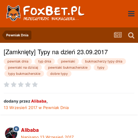
Pewniak Dnia
[Zamknięty] Typy na dzień 23.09.2017
pewniak dnia
typ dnia
pewniaki
bukmacherzy typy dnia
pewniaki na dzisiaj
pewniaki bukmacherskie
typy
typy bukmacherskie
dobre typy
dodany przez
Alibaba
,
13 Wrzesień 2017
w
Pewniak Dnia
Alibaba
Napisano
13 Wrzesień 2017