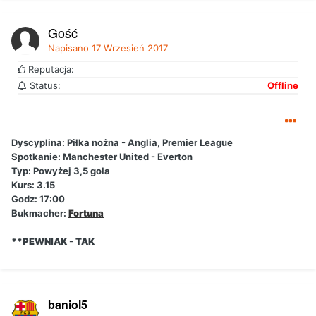
Gość
Napisano
17 Wrzesień 2017
Reputacja:
Status:
Offline
Dyscyplina: Piłka nożna - Anglia, Premier League
Spotkanie: Manchester United - Everton
Typ: Powyżej 3,5 gola
Kurs: 3.15
Godz: 17:00
Bukmacher:
Fortuna
**PEWNIAK - TAK
baniol5