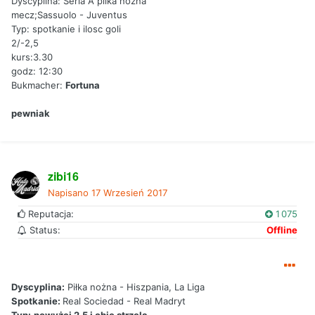
Dyscyplina: Seria A pilka nozna
mecz;Sassuolo - Juventus
Typ: spotkanie i ilosc goli
2/-2,5
kurs:3.30
godz: 12:30
Bukmacher:
Fortuna
pewniak
zibi16
Napisano
17 Wrzesień 2017
Reputacja:
1 075
Status:
Offline
Dyscyplina:
Piłka nożna - Hiszpania, La Liga
Spotkanie:
Real Sociedad - Real Madryt