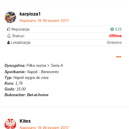
karpioza1
Napisano
16 Wrzesień 2017
Reputacja:
526
Status:
Offline
Lokalizacja:
Gniezno
Dyscyplina:
Piłka nożna > Seria A
Spotkanie:
Napoli - Benevento
Typ:
Napoli wygra do zera
Kurs:
1,79
Godz:
15:00
Bukmacher:
Bet-at-home
Kitex
Napisano
16 Wrzesień 2017