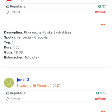
Reputacja:
37
Status:
Offline
Dyscyplina:
Piłka nożna Polska Ekstraklasa
Spotkanie:
Legia - Cracovia
Typ:
1
Kurs:
1,55
Godz:
18:00
Bukmacher:
Totolotek
jack13
Napisano
16 Wrzesień 2017
Reputacja:
575
Status:
Offline