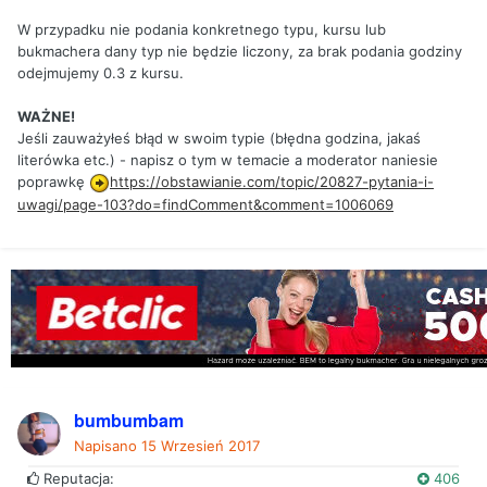
W przypadku nie podania konkretnego typu, kursu lub
bukmachera dany typ nie będzie liczony, za brak podania godziny
odejmujemy 0.3 z kursu.
WAŻNE!
Jeśli zauważyłeś błąd w swoim typie (błędna godzina, jakaś
literówka etc.) - napisz o tym w temacie a moderator naniesie
poprawkę
https://obstawianie.com/topic/20827-pytania-i-
uwagi/page-103?do=findComment&comment=1006069
bumbumbam
Napisano
15 Wrzesień 2017
Reputacja:
406