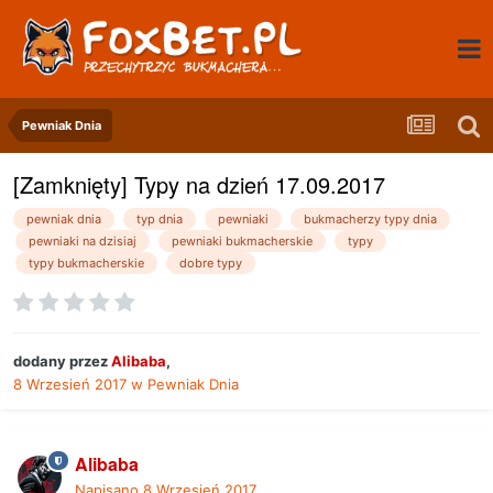
Pewniak Dnia
[Zamknięty] Typy na dzień 17.09.2017
pewniak dnia
typ dnia
pewniaki
bukmacherzy typy dnia
pewniaki na dzisiaj
pewniaki bukmacherskie
typy
typy bukmacherskie
dobre typy
dodany przez
Alibaba
,
8 Wrzesień 2017
w
Pewniak Dnia
Alibaba
Napisano
8 Wrzesień 2017