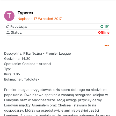
Typerex
Napisano
17 Wrzesień 2017
Reputacja:
191
Status:
Offline
Dyscyplina: Piłka Nożna - Premier League
Godzinna: 14:30
Spotkanie: Chelsea - Arsenal
Typ: 1
Kurs: 1.85
Bukmacher: Totolotek
Premier League przygotowała dziś sporo dobrego na niedzielne
popołudnie. Dwa hitowe spotkania zostaną rozegrane kolejno w
Londynie oraz w Manchesterze. Moją uwagę przykuły derby
Londynu między Arsenalem oraz Chelsea i stawiam tu na
gospodarzy, którzy są przedstawicielami niebieskiej części
Londynu. Arsenal nie wydaje mi się zespołem gotowym do gry na