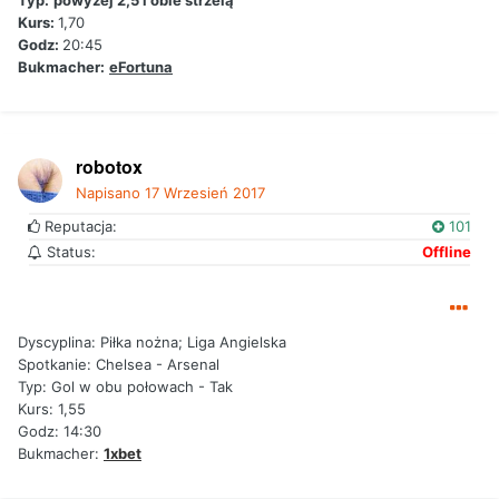
Typ:
powyżej 2,5 i obie strzelą
Kurs:
1,70
Godz:
20:45
Bukmacher:
eFortuna
robotox
Napisano
17 Wrzesień 2017
Reputacja:
101
Status:
Offline
Dyscyplina: Piłka nożna; Liga Angielska
Spotkanie: Chelsea - Arsenal
Typ: Gol w obu połowach - Tak
Kurs: 1,55
Godz: 14:30
Bukmacher:
1xbet