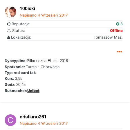
100icki
Napisano
4 Wrzesień 2017
Reputacja:
8
Status:
Offline
Lokalizacja:
Tomaszów Maz.
Dyscyplina:
Pilka nozna EL ms 2018
Spotkanie:
Turcja - Chorwacja
Typ: red card tak
Kurs:
3,95
Godz:
20;45
Bukmacher:
Unibet
cristiano261
Napisano
4 Wrzesień 2017