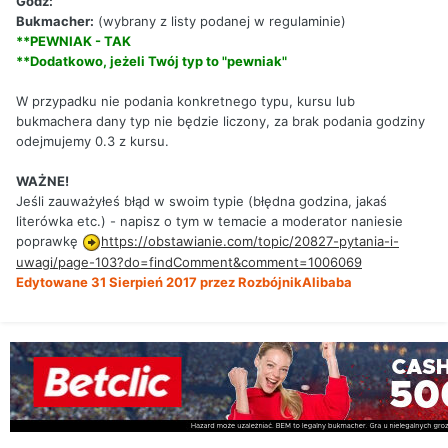
Godz:
Bukmacher:
(wybrany z listy podanej w regulaminie)
**PEWNIAK - TAK
**Dodatkowo, jeżeli Twój typ to "pewniak"
W przypadku nie podania konkretnego typu, kursu lub
bukmachera dany typ nie będzie liczony, za brak podania godziny
odejmujemy 0.3 z kursu.
WAŻNE!
Jeśli zauważyłeś błąd w swoim typie (błędna godzina, jakaś
literówka etc.) - napisz o tym w temacie a moderator naniesie
poprawkę
https://obstawianie.com/topic/20827-pytania-i-
uwagi/page-103?do=findComment&comment=1006069
Edytowane
31 Sierpień 2017
przez RozbójnikAlibaba