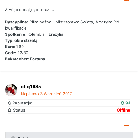
A więc dodaję go teraz....
Dyscyplina:
Piłka nożna - Mistrzostwa Świata, Ameryka Płd.
kwalifikacje
Spotkanie:
Kolumbia - Brazylia
Typ: obie strzelą
Kurs:
1,69
Godz:
22:30
Bukmacher:
Fortuna
cbq1985
Napisano
3 Wrzesień 2017
Reputacja:
94
Status:
Offline