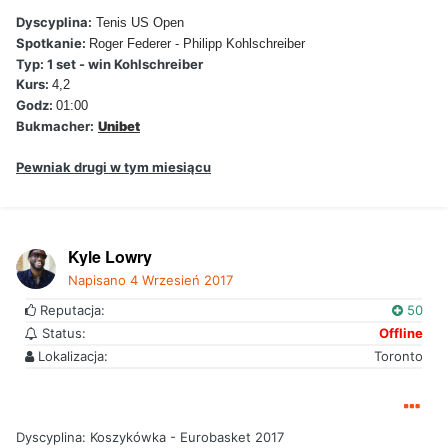
Dyscyplina:
Tenis US Open
Spotkanie:
Roger Federer - Philipp Kohlschreiber
Typ: 1 set - win Kohlschreiber
Kurs:
4,2
Godz:
01:00
Bukmacher:
Unibet
Pewniak drugi w tym miesiącu
Kyle Lowry
Napisano
4 Wrzesień 2017
Reputacja:
50
Status:
Offline
Lokalizacja:
Toronto
Dyscyplina: Koszykówka - Eurobasket 2017