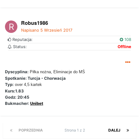
Robus1986
Napisano
5 Wrzesień 2017
Reputacja:
108
Status:
Offline
Dyscyplina:
Piłka nożna, Eliminacje do MŚ
Spotkanie: Turcja - Chorwacja
Typ:
over 4,5 kartek
Kurs:1.83
Godz: 20:45
Bukmacher:
Unibet
POPRZEDNIA
Strona 1 z 2
DALEJ