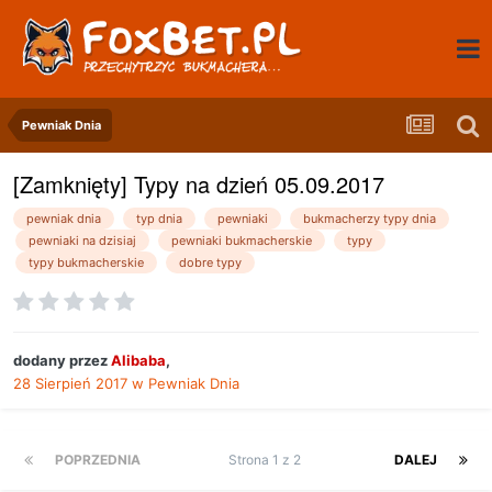
Pewniak Dnia
[Zamknięty] Typy na dzień 05.09.2017
pewniak dnia
typ dnia
pewniaki
bukmacherzy typy dnia
pewniaki na dzisiaj
pewniaki bukmacherskie
typy
typy bukmacherskie
dobre typy
dodany przez
Alibaba
,
28 Sierpień 2017
w
Pewniak Dnia
POPRZEDNIA
Strona 1 z 2
DALEJ