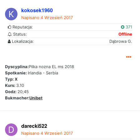
kokosek1960
Napisano
4 Wrzesień 2017
Reputacja:
371
Status:
Offline
Lokalizacja:
Dąbrowa G.
Dyscyplina:
Pilka nozna EL ms 2018
Spotkanie:
Irlandia - Serbia
Typ: X
Kurs:
3.10
Godz:
20;45
Bukmacher:
Unibet
darecki522
Napisano
4 Wrzesień 2017