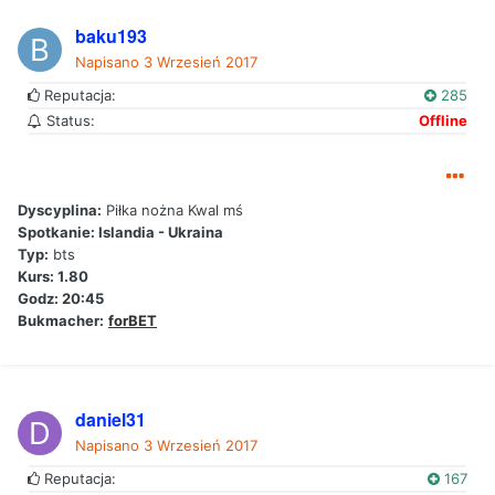
baku193
Napisano
3 Wrzesień 2017
Reputacja:
285
Status:
Offline
Dyscyplina:
Piłka nożna Kwal mś
Spotkanie: Islandia - Ukraina
Typ:
bts
Kurs: 1.80
Godz: 20:45
Bukmacher:
forBET
daniel31
Napisano
3 Wrzesień 2017
Reputacja:
167