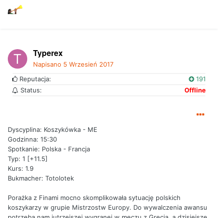
Typerex
Napisano
5 Wrzesień 2017
Reputacja:
191
Status:
Offline
Dyscyplina: Koszykówka - ME
Godzinna: 15:30
Spotkanie: Polska - Francja
Typ: 1 [+11.5]
Kurs: 1.9
Bukmacher: Totolotek
Porażka z Finami mocno skomplikowała sytuację polskich
koszykarzy w grupie Mistrzostw Europy. Do wywalczenia awansu
potrzeba nam jutrzejszej wygranej w meczu z Grecją, a dzisiejsze