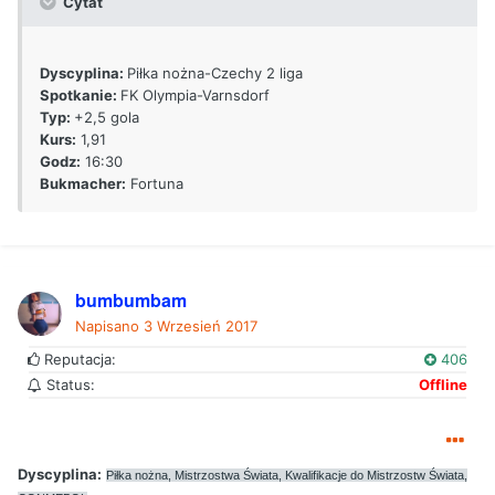
Cytat
Dyscyplina:
Piłka nożna-Czechy 2 liga
Spotkanie:
FK Olympia-Varnsdorf
Typ:
+2,5 gola
Kurs:
1,91
Godz:
16:30
Bukmacher:
Fortuna
bumbumbam
Napisano
3 Wrzesień 2017
Reputacja:
406
Status:
Offline
Dyscyplina:
Piłka nożna, Mistrzostwa Świata, Kwalifikacje do Mistrzostw Świata,