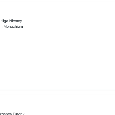
esliga Niemcy
ern Monachium
rzostwa Europy