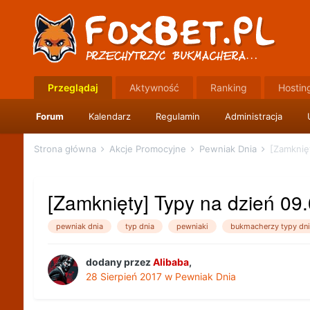
Przeglądaj
Aktywność
Ranking
Hostin
Forum
Kalendarz
Regulamin
Administracja
Strona główna
Akcje Promocyjne
Pewniak Dnia
[Zamknię
[Zamknięty] Typy na dzień 09
pewniak dnia
typ dnia
pewniaki
bukmacherzy typy dni
dodany przez
Alibaba
,
28 Sierpień 2017
w
Pewniak Dnia