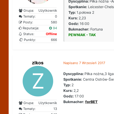
Dyscyplina:
Piłka nożna -A
Spotkanie:
Leicester-Chel
Grupa:
Użytkownik
Typ:
1.połowa 2
Tematy:
0
Kurs:
2,23
Posty:
580
Godz:
16:00
Reputacja:
94
Bukmacher:
Fortuna
Status:
Offline
PEWNIAK - TAK
Punkty:
666
zikos
Napisano
7 Wrzesień 2017
Dyscyplina:
Piłka nożna,3 liga
Spotkanie:
Centra Ostrów-Świ
Typ:
2
Kurs:
2,2
Godz:
17:00
Bukmacher:
forBET
Grupa:
Użytkownik
Tematy:
13