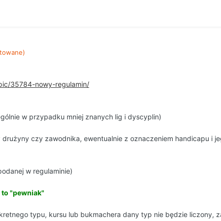
towane)
opic/35784-nowy-regulamin/
ólnie w przypadku mniej znanych lig i dyscyplin)
 drużyny czy zawodnika, ewentualnie z oznaczeniem handicapu i jego
podanej w regulaminie)
 to "pewniak"
retnego typu, kursu lub bukmachera dany typ nie będzie liczony, z