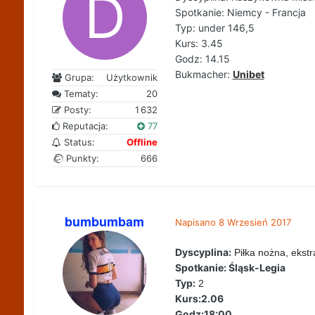
Spotkanie: Niemcy - Francja
Typ: under 146,5
Kurs: 3.45
Godz: 14.15
Bukmacher:
Unibet
Grupa:
Użytkownik
Tematy:
20
Posty:
1 632
Reputacja:
77
Status:
Offline
Punkty:
666
bumbumbam
Napisano
8 Wrzesień 2017
Dyscyplina:
Piłka nożna, ekstr
Spotkanie: Śląsk-Legia
Typ:
2
Kurs:2.06
Godz:18:00