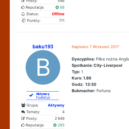
Posty:
546
Reputacja:
68
Status:
Offline
Punkty:
711
baku193
Napisano
7 Wrzesień 2017
Dyscyplina:
Piłka nożna Angli
Spotkanie: City-Liverpool
Typ:
1
Kurs: 1.86
Godz: 13:30
Bukmacher:
Fortuna
Grupa:
Aktywny
Tematy:
4
Posty:
2 949
Reputacja:
285