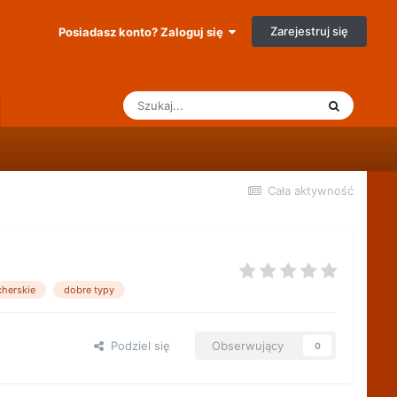
Zarejestruj się
Posiadasz konto? Zaloguj się
Cała aktywność
herskie
dobre typy
Podziel się
Obserwujący
0