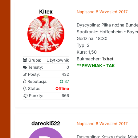
Kitex
Napisano
8 Wrzesień 2017
Dyscyplina: Piłka nożna Bund
Spotkanie: Hoffenheim - Bay
Godzina: 18:30
Typ: 2
Kurs: 1,50
Bukmacher:
1xbet
Grupa:
Użytkownik
**PEWNIAK - TAK
Tematy:
0
Posty:
432
Reputacja:
37
Status:
Offline
Punkty:
666
darecki522
Napisano
8 Wrzesień 2017
Dyscyplina: Koszykówka Mist