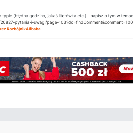
 typie (błędna godzina, jakaś literówka etc.) - napisz o tym w tem
pic/20827-pytania-i-uwagi/page-103?do=findComment&comment=10
zez RozbójnikAlibaba