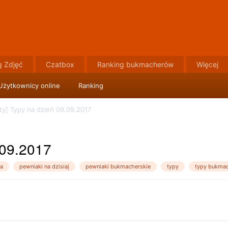
g Zdjęć
Czatbox
Ranking bukmacherów
Więcej
Użytkownicy online
Ranking
ty] Typy na dzień 09.09.2017
.09.2017
a
pewniaki na dzisiaj
pewniaki bukmacherskie
typy
typy bukmac