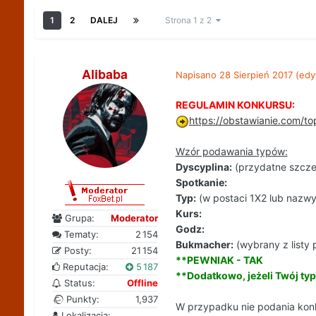
1
2
DALEJ
Strona 1 z 2
Alibaba
Napisano
28 Sierpień 2017
(edy
REGULAMIN KONKURSU:
https://obstawianie.com/t
Wzór podawania typów:
Dyscyplina:
(przydatne szczeg
Spotkanie:
Typ:
(w postaci 1X2 lub nazwy
Kurs:
Grupa:
Moderator
Godz:
Tematy:
2 154
Bukmacher:
(wybrany z listy 
Posty:
21 154
**PEWNIAK - TAK
Reputacja:
5 187
**Dodatkowo, jeżeli Twój typ
Status:
Offline
Punkty:
1,937
W przypadku nie podania konk
Lokalizacja: