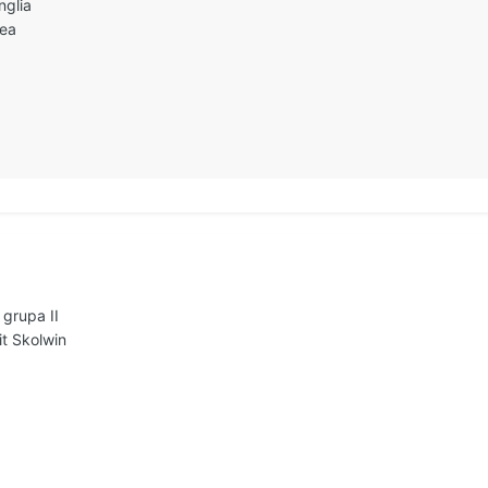
nglia
sea
 grupa II
t Skolwin