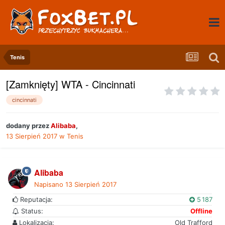
Tenis
[Zamknięty] WTA - Cincinnati
cincinnati
dodany przez
Alibaba
,
13 Sierpień 2017
w
Tenis
Alibaba
Napisano
13 Sierpień 2017
Reputacja:
5 187
Status:
Offline
Lokalizacja:
Old Trafford