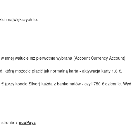
kich największych to:
.
w innej walucie niż pierwotnie wybrana (Account Currency Account).
rd, którą możecie płacić jak normalną karta - aktywacja karty 1.8 €.
 € (przy koncie Silver) każda z bankomatów - czyli 750 € dziennie. Wyda
a stronie->
ecoPayz