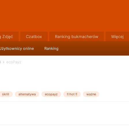
g Zdjęć
Czatbox
Ranking bukmacherów
Więcej
Użytkownicy online
Ranking
i
ecoPayz
skrill
alternatywa
ecopayz
!! hot !!
ważne