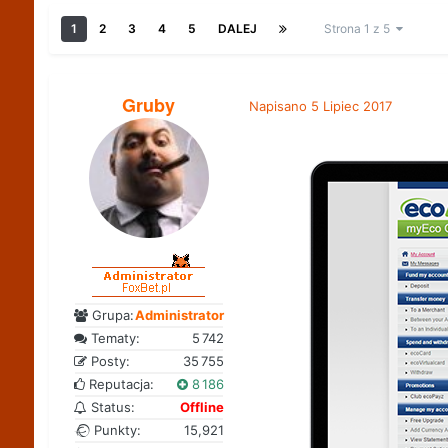
1
2
3
4
5
DALEJ
Strona 1 z 5
Gruby
Napisano
5 Lipiec 2017
Grupa:
Administrator
Tematy:
5 742
Posty:
35 755
Reputacja:
8 186
Status:
Offline
Punkty:
15,921