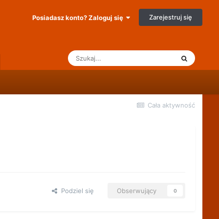
Zarejestruj się
Posiadasz konto? Zaloguj się
Cała aktywność
Podziel się
Obserwujący
0