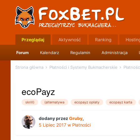
Przeglądaj
Aktywność
Ranking
Hostin
Forum
Kalendarz
Regulamin
Administracja
Strona główna
Płatności i Systemy Bukmacherskie
Płatnośc
ecoPayz
skrill)
(alternatywa
ecopayz opłaty
ecopayz karta
dodany przez
Gruby
,
5 Lipiec 2017
w
Płatności