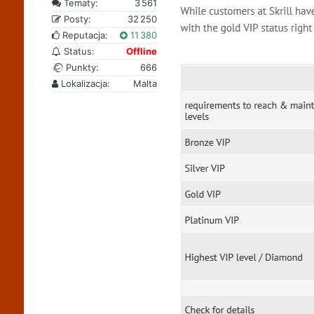
Tematy:
3 561
Posty:
32 250
Reputacja:
11 380
Status:
Offline
Punkty:
666
Lokalizacja:
Malta