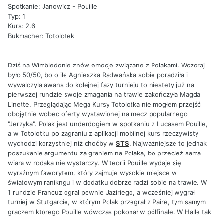
Spotkanie: Janowicz - Pouille
Typ: 1
Kurs: 2.6
Bukmacher: Totolotek
Dziś na Wimbledonie znów emocje związane z Polakami. Wczoraj
było 50/50, bo o ile Agnieszka Radwańska sobie poradziła i
wywalczyla awans do kolejnej fazy turnieju to niestety już na
pierwszej rundzie swoje zmagania na trawie zakończyła Magda
Linette. Przeglądając Mega Kursy Totolotka nie mogłem przejść
obojętnie wobec oferty wystawionej na mecz popularnego
"Jerzyka". Polak jest underdogiem w spotkaniu z Lucasem Pouille,
a w Totolotku po zagraniu z aplikacji mobilnej kurs rzeczywisty
wychodzi korzystniej niż choćby w
STS
. Najważniejsze to jednak
poszukanie argumentu za graniem na Polaka, bo przecież sama
wiara w rodaka nie wystarczy. W teorii Pouille wydaje się
wyraźnym faworytem, który zajmuje wysokie miejsce w
światowym ranikngu i w dodatku dobrze radzi sobie na trawie. W
1 rundzie Francuz ograł pewnie Jaziriego, a wcześniej wygrał
turniej w Stutgarcie, w którym Polak przegrał z Paire, tym samym
graczem którego Pouille wówczas pokonał w półfinale. W Halle tak