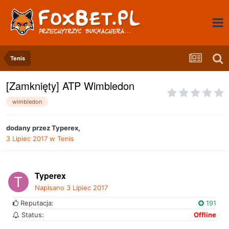
Tenis
[Zamknięty] ATP Wimbledon
wimbledon
dodany przez
Typerex
,
3 Lipiec 2017
w
Tenis
Typerex
Napisano
3 Lipiec 2017
Reputacja:
191
Status:
Offline