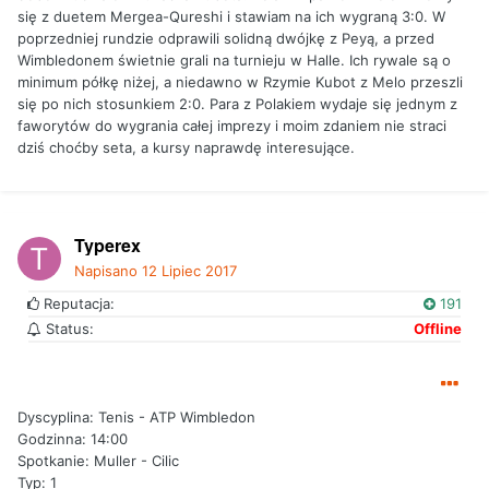
się z duetem Mergea-Qureshi i stawiam na ich wygraną 3:0. W
poprzedniej rundzie odprawili solidną dwójkę z Peyą, a przed
Wimbledonem świetnie grali na turnieju w Halle. Ich rywale są o
minimum półkę niżej, a niedawno w Rzymie Kubot z Melo przeszli
się po nich stosunkiem 2:0. Para z Polakiem wydaje się jednym z
faworytów do wygrania całej imprezy i moim zdaniem nie straci
dziś choćby seta, a kursy naprawdę interesujące.
Typerex
Napisano
12 Lipiec 2017
Reputacja:
191
Status:
Offline
Dyscyplina: Tenis - ATP Wimbledon
Godzinna: 14:00
Spotkanie: Muller - Cilic
Typ: 1