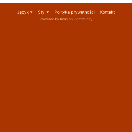
Język
Styl
Polityka prywatności
Kontakt
Powered by Invision Community