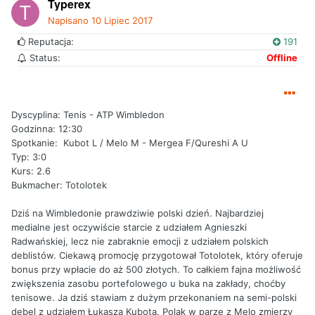
Typerex
Napisano
10 Lipiec 2017
Reputacja:
191
Status:
Offline
Dyscyplina: Tenis - ATP Wimbledon
Godzinna: 12:30
Spotkanie: Kubot L / Melo M - Mergea F/Qureshi A U
Typ: 3:0
Kurs: 2.6
Bukmacher: Totolotek
Dziś na Wimbledonie prawdziwie polski dzień. Najbardziej
medialne jest oczywiście starcie z udziałem Agnieszki
Radwańskiej, lecz nie zabraknie emocji z udziałem polskich
deblistów. Ciekawą promocję przygotował Totolotek, który oferuje
bonus przy wpłacie do aż 500 złotych. To całkiem fajna możliwość
zwiększenia zasobu portefolowego u buka na zakłady, choćby
tenisowe. Ja dziś stawiam z dużym przekonaniem na semi-polski
debel z udziałem Łukasza Kubota. Polak w parze z Melo zmierzy