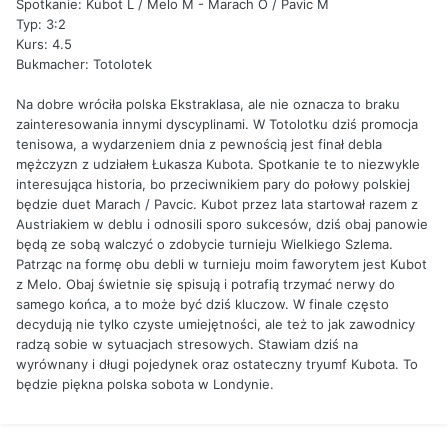
Spotkanie: Kubot L / Melo M - Marach O / Pavic M
Typ: 3:2
Kurs: 4.5
Bukmacher: Totolotek
Na dobre wróciła polska Ekstraklasa, ale nie oznacza to braku
zainteresowania innymi dyscyplinami. W Totolotku dziś promocja
tenisowa, a wydarzeniem dnia z pewnością jest finał debla
mężczyzn z udziałem Łukasza Kubota. Spotkanie te to niezwykle
interesująca historia, bo przeciwnikiem pary do połowy polskiej
będzie duet Marach / Pavcic. Kubot przez lata startował razem z
Austriakiem w deblu i odnosili sporo sukcesów, dziś obaj panowie
będą ze sobą walczyć o zdobycie turnieju Wielkiego Szlema.
Patrząc na formę obu debli w turnieju moim faworytem jest Kubot
z Melo. Obaj świetnie się spisują i potrafią trzymać nerwy do
samego końca, a to może być dziś kluczow. W finale często
decydują nie tylko czyste umiejętności, ale też to jak zawodnicy
radzą sobie w sytuacjach stresowych. Stawiam dziś na
wyrównany i długi pojedynek oraz ostateczny tryumf Kubota. To
będzie piękna polska sobota w Londynie.