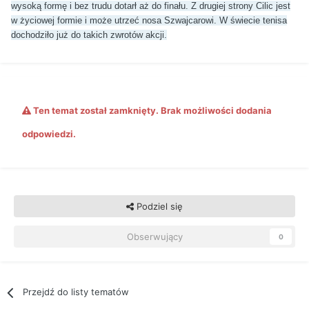
wysoką formę i bez trudu dotarł aż do finału. Z drugiej strony Cilic jest
w życiowej formie i może utrzeć nosa Szwajcarowi. W świecie tenisa
dochodziło już do takich zwrotów akcji.
Ten temat został zamknięty. Brak możliwości dodania
odpowiedzi.
Podziel się
Obserwujący
0
Przejdź do listy tematów