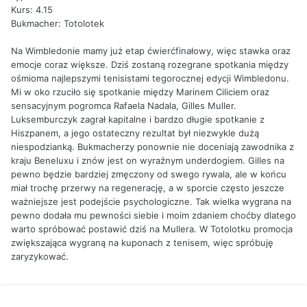
Kurs: 4.15
Bukmacher: Totolotek
Na Wimbledonie mamy już etap ćwierćfinałowy, więc stawka oraz
emocje coraz większe. Dziś zostaną rozegrane spotkania między
ośmioma najlepszymi tenisistami tegorocznej edycji Wimbledonu.
Mi w oko rzuciło się spotkanie między Marinem Ciliciem oraz
sensacyjnym pogromca Rafaela Nadala, Gilles Muller.
Luksemburczyk zagrał kapitalne i bardzo długie spotkanie z
Hiszpanem, a jego ostateczny rezultat był niezwykle dużą
niespodzianką. Bukmacherzy ponownie nie doceniają zawodnika z
kraju Beneluxu i znów jest on wyraźnym underdogiem. Gilles na
pewno będzie bardziej zmęczony od swego rywala, ale w końcu
miał trochę przerwy na regenerację, a w sporcie często jeszcze
ważniejsze jest podejście psychologiczne. Tak wielka wygrana na
pewno dodała mu pewności siebie i moim zdaniem choćby dlatego
warto spróbować postawić dziś na Mullera. W Totolotku promocja
zwiększająca wygraną na kuponach z tenisem, więc spróbuję
zaryzykować.