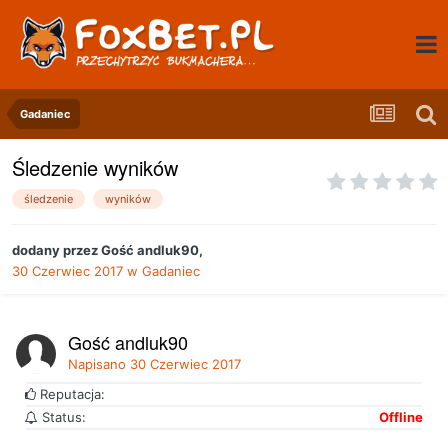
Gadaniec
Śledzenie wyników
śledzenie
wyników
dodany przez
Gość andluk90
,
30 Czerwiec 2017
w
Gadaniec
Gość andluk90
Napisano
30 Czerwiec 2017
Reputacja:
Status:
Offline