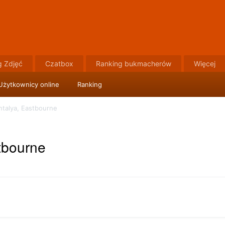
g Zdjęć
Czatbox
Ranking bukmacherów
Więcej
Użytkownicy online
Ranking
ntalya, Eastbourne
tbourne