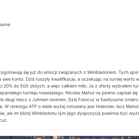
ourne
rzygotowują się już do emocji związanych z Wimbledonem. Tych sport
swe konto. Dziś ruszyły kwalifikacje, a oczekując na turniej warto w
i 20% do 500 złotych, a więc całkiem miło. Ja z oferty wybrałem tur
aniałego turnieju trawiastego. Nicolas Mahut na pewno zapisał się 
le długi mecz z Johnem Isnerem. Dziś Francuz w Eastbourne zmierzy
ie. W rankingu ATP o wiele wyżej notowany jest Holender, lecz Mahut
nie, ale im bliżej Wimbledonu tym jego dyspozycja powinna być wyż
cuz.