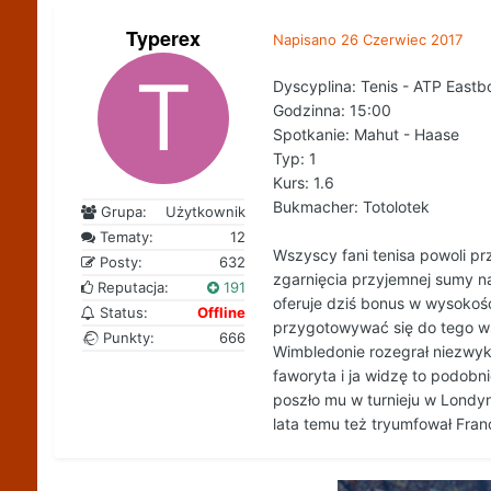
Typerex
Napisano
26 Czerwiec 2017
Dyscyplina: Tenis - ATP Eastb
Godzinna: 15:00
Spotkanie: Mahut - Haase
Typ: 1
Kurs: 1.6
Bukmacher: Totolotek
Grupa:
Użytkownik
Tematy:
12
Wszyscy fani tenisa powoli p
Posty:
632
zgarnięcia przyjemnej sumy na 
Reputacja:
191
oferuje dziś bonus w wysokośc
Status:
Offline
przygotowywać się do tego wsp
Punkty:
666
Wimbledonie rozegrał niezwyk
faworyta i ja widzę to podobn
poszło mu w turnieju w Londy
lata temu też tryumfował Fran