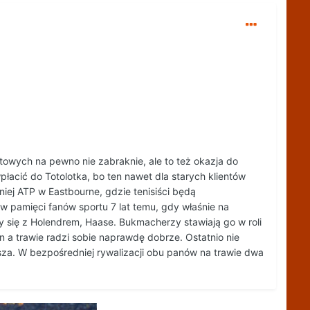
owych na pewno nie zabraknie, ale to też okazja do
płacić do Totolotka, bo ten nawet dla starych klientów
niej ATP w Eastbourne, gdzie tenisiści będą
w pamięci fanów sportu 7 lat temu, gdy właśnie na
 się z Holendrem, Haase. Bukmacherzy stawiają go w roli
n a trawie radzi sobie naprawdę dobrze. Ostatnio nie
sza. W bezpośredniej rywalizacji obu panów na trawie dwa