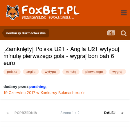
Konkursy Bukmacherskie
[Zamknięty] Polska U21 - Anglia U21 wytypuj
minutę pierwszego gola - wygraj bon bah 6
euro
polska
anglia
wytypuj
minutę
pierwszego
wygraj
dodany przez
pershing
,
19 Czerwiec 2017
w
Konkursy Bukmacherskie
POPRZEDNIA
Strona 1 z 2
DALEJ