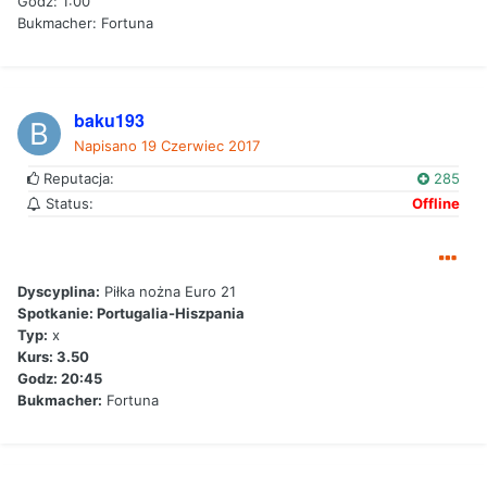
Godz: 1:00
Bukmacher: Fortuna
baku193
Napisano
19 Czerwiec 2017
Reputacja:
285
Status:
Offline
Dyscyplina:
Piłka nożna Euro 21
Spotkanie: Portugalia-Hiszpania
Typ:
x
Kurs: 3.50
Godz: 20:45
Bukmacher:
Fortuna