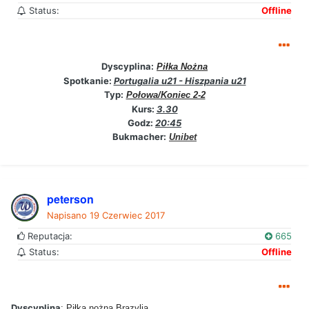
Status:
Offline
Dyscyplina:
Piłka Nożna
Spotkanie:
Portugalia u21 - Hiszpania u21
Typ:
Połowa/Koniec 2-2
Kurs:
3.30
Godz:
20:45
Bukmacher:
Unibet
peterson
Napisano
19 Czerwiec 2017
Reputacja:
665
Status:
Offline
Dyscyplina
: Piłka nożna Brazylia