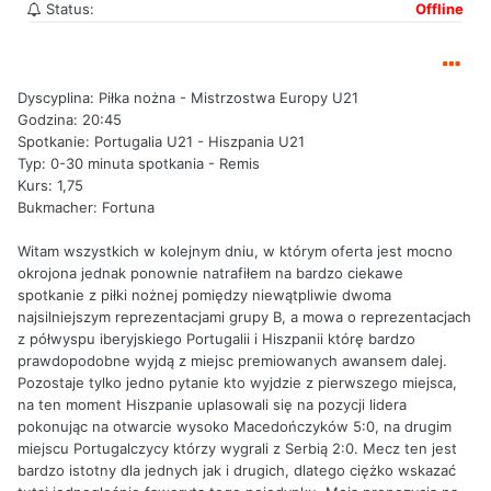
Status:
Offline
Dyscyplina: Piłka nożna - Mistrzostwa Europy U21
Godzina: 20:45
Spotkanie: Portugalia U21 - Hiszpania U21
Typ: 0-30 minuta spotkania - Remis
Kurs: 1,75
Bukmacher: Fortuna
Witam wszystkich w kolejnym dniu, w którym oferta jest mocno
okrojona jednak ponownie natrafiłem na bardzo ciekawe
spotkanie z piłki nożnej pomiędzy niewątpliwie dwoma
najsilniejszym reprezentacjami grupy B, a mowa o reprezentacjach
z półwyspu iberyjskiego Portugalii i Hiszpanii którę bardzo
prawdopodobne wyjdą z miejsc premiowanych awansem dalej.
Pozostaje tylko jedno pytanie kto wyjdzie z pierwszego miejsca,
na ten moment Hiszpanie uplasowali się na pozycji lidera
pokonując na otwarcie wysoko Macedończyków 5:0, na drugim
miejscu Portugalczycy którzy wygrali z Serbią 2:0. Mecz ten jest
bardzo istotny dla jednych jak i drugich, dlatego ciężko wskazać