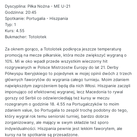
Dyscyplina: Piłka Nożna - ME U-21
Godzinna: 20:45
Spotkanie: Portugalia - Hiszpania
Typ: 1
Kurs: 4.55
Bukmacher: Totolotek
Za oknem gorąco, a Totolotek podkręca jeszcze temperaturę
promocją na mecze piłkarskie, która może zwiększyć wygraną o
10%. Mi w oko wpadł przede wszystkim wieczorny hit
rozgrywanych w Polsce Mistrzostw Europy do lat 21. Derby
Półwyspu Iberyjskiego to pojedynek w mojej opinii dwóch z trzech
głównych faworytów do wygrania całego turnieju. Moim zdaniem
największdym zagrożeniem będą dla nich Włosi. Hiszpanie zaczęli
imponująco od efektownej wygranej, lecz Macedonia to rywal
gorszy od Serbii co odzwierciedlają też kursy w meczu
rozegranym o godzinie 18. 4.55 na Portugalczyków to moim
zdaniem value, bo Portugalia to zespół trochę podobny do tego,
który wygrał rok temu seniorski turniej, bardzo dobrze
zorganizowany, ale mający w swym składzie też sporo
indywidualności. Hiszpania pewnie jest lekkim faworytem, ale
kursy na te spotkanie są przesadzone.