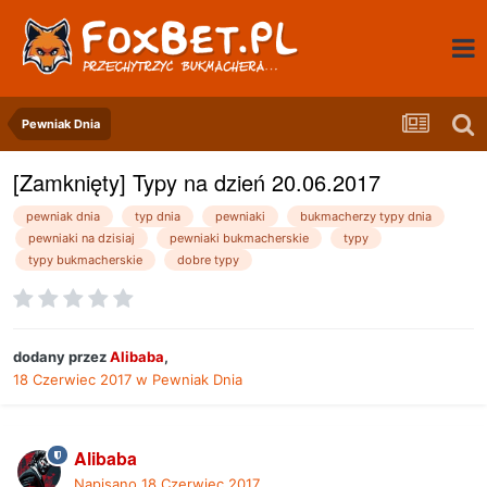
Pewniak Dnia
[Zamknięty] Typy na dzień 20.06.2017
pewniak dnia
typ dnia
pewniaki
bukmacherzy typy dnia
pewniaki na dzisiaj
pewniaki bukmacherskie
typy
typy bukmacherskie
dobre typy
dodany przez
Alibaba
,
18 Czerwiec 2017
w
Pewniak Dnia
Alibaba
Napisano
18 Czerwiec 2017