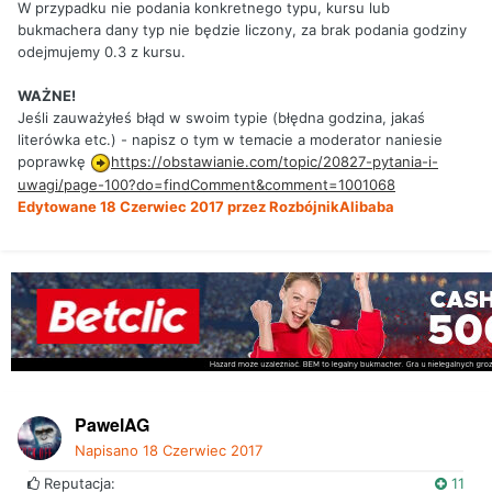
W przypadku nie podania konkretnego typu, kursu lub
bukmachera dany typ nie będzie liczony, za brak podania godziny
odejmujemy 0.3 z kursu.
WAŻNE!
Jeśli zauważyłeś błąd w swoim typie (błędna godzina, jakaś
literówka etc.) - napisz o tym w temacie a moderator naniesie
poprawkę
https://obstawianie.com/topic/20827-pytania-i-
uwagi/page-100?do=findComment&comment=1001068
Edytowane
18 Czerwiec 2017
przez RozbójnikAlibaba
PawelAG
Napisano
18 Czerwiec 2017
Reputacja:
11