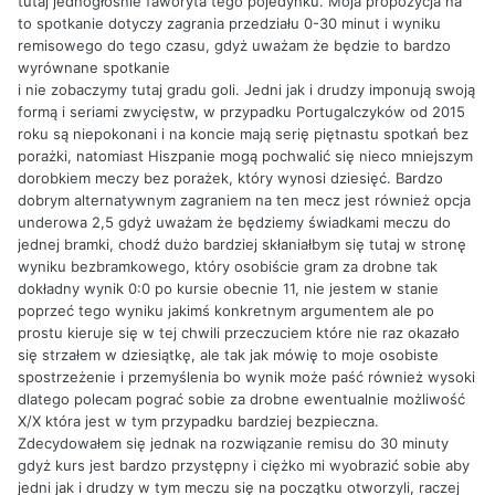
tutaj jednogłośnie faworyta tego pojedynku. Moja propozycja na
to spotkanie dotyczy zagrania przedziału 0-30 minut i wyniku
remisowego do tego czasu, gdyż uważam że będzie to bardzo
wyrównane spotkanie
i nie zobaczymy tutaj gradu goli. Jedni jak i drudzy imponują swoją
formą i seriami zwycięstw, w przypadku Portugalczyków od 2015
roku są niepokonani i na koncie mają serię piętnastu spotkań bez
porażki, natomiast Hiszpanie mogą pochwalić się nieco mniejszym
dorobkiem meczy bez porażek, który wynosi dziesięć. Bardzo
dobrym alternatywnym zagraniem na ten mecz jest również opcja
underowa 2,5 gdyż uważam że będziemy świadkami meczu do
jednej bramki, chodź dużo bardziej skłaniałbym się tutaj w stronę
wyniku bezbramkowego, który osobiście gram za drobne tak
dokładny wynik 0:0 po kursie obecnie 11, nie jestem w stanie
poprzeć tego wyniku jakimś konkretnym argumentem ale po
prostu kieruje się w tej chwili przeczuciem które nie raz okazało
się strzałem w dziesiątkę, ale tak jak mówię to moje osobiste
spostrzeżenie i przemyślenia bo wynik może paść również wysoki
dlatego polecam pograć sobie za drobne ewentualnie możliwość
X/X która jest w tym przypadku bardziej bezpieczna.
Zdecydowałem się jednak na rozwiązanie remisu do 30 minuty
gdyż kurs jest bardzo przystępny i ciężko mi wyobrazić sobie aby
jedni jak i drudzy w tym meczu się na początku otworzyli, raczej