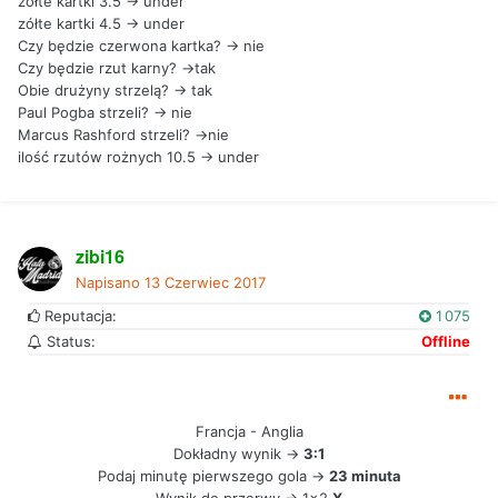
żółte kartki 3.5 -> under
zółte kartki 4.5 -> under
Czy będzie czerwona kartka? -> nie
Czy będzie rzut karny? ->tak
Obie drużyny strzelą? -> tak
Paul Pogba strzeli? -> nie
Marcus Rashford strzeli? ->nie
ilość rzutów rożnych 10.5 -> under
zibi16
Napisano
13 Czerwiec 2017
Reputacja:
1 075
Status:
Offline
Francja - Anglia
Dokładny wynik ->
3:1
Podaj minutę pierwszego gola ->
23 minuta
Wynik do przerwy -> 1x2
X