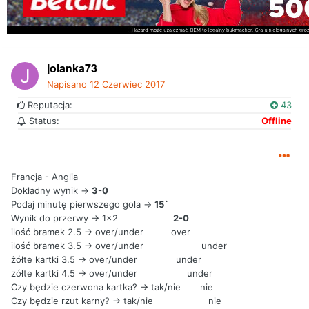
jolanka73
Napisano
12 Czerwiec 2017
Reputacja:
43
Status:
Offline
Francja - Anglia
Dokładny wynik ->
3-0
Podaj minutę pierwszego gola ->
15`
Wynik do przerwy -> 1x2
2-0
ilość bramek 2.5 -> over/under over
ilość bramek 3.5 -> over/under under
żółte kartki 3.5 -> over/under under
zółte kartki 4.5 -> over/under under
Czy będzie czerwona kartka? -> tak/nie nie
Czy będzie rzut karny? -> tak/nie nie