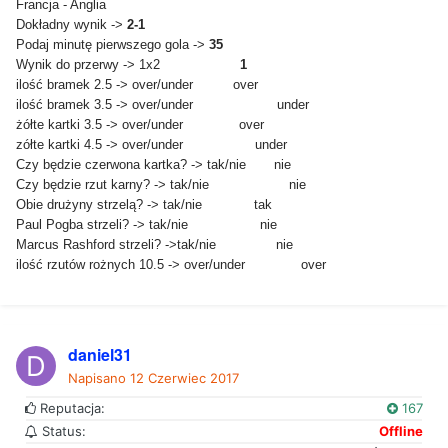
Francja - Anglia
Dokładny wynik ->
2-1
Podaj minutę pierwszego gola ->
35
Wynik do przerwy -> 1x2
1
ilość bramek 2.5 -> over/under over
ilość bramek 3.5 -> over/under under
żółte kartki 3.5 -> over/under over
zółte kartki 4.5 -> over/under under
Czy będzie czerwona kartka? -> tak/nie nie
Czy będzie rzut karny? -> tak/nie nie
Obie drużyny strzelą? -> tak/nie tak
Paul Pogba strzeli? -> tak/nie nie
Marcus Rashford strzeli? ->tak/nie nie
ilość rzutów rożnych 10.5 -> over/under over
daniel31
Napisano
12 Czerwiec 2017
Reputacja:
167
Status:
Offline