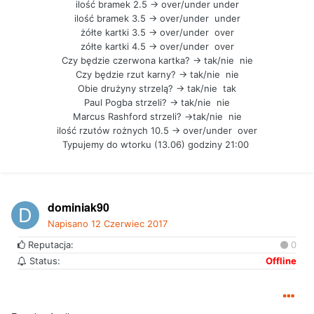
ilość bramek 2.5 -> over/under under
ilość bramek 3.5 -> over/under under
żółte kartki 3.5 -> over/under over
zółte kartki 4.5 -> over/under over
Czy będzie czerwona kartka? -> tak/nie nie
Czy będzie rzut karny? -> tak/nie nie
Obie drużyny strzelą? -> tak/nie tak
Paul Pogba strzeli? -> tak/nie nie
Marcus Rashford strzeli? ->tak/nie nie
ilość rzutów rożnych 10.5 -> over/under over
Typujemy do wtorku (13.06) godziny 21:00
dominiak90
Napisano
12 Czerwiec 2017
Reputacja:
0
Status:
Offline