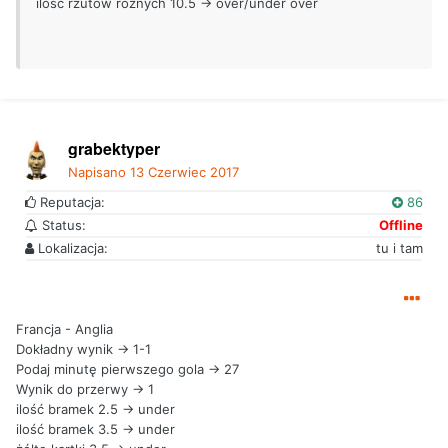
ilość rzutów rożnych 10.5 -> over/under over
grabektyper
Napisano
13 Czerwiec 2017
Reputacja:
86
Status:
Offline
Lokalizacja:
tu i tam
Francja - Anglia
Dokładny wynik -> 1-1
Podaj minutę pierwszego gola -> 27
Wynik do przerwy -> 1
ilość bramek 2.5 -> under
ilość bramek 3.5 -> under