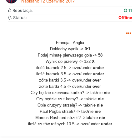
Napisano
12 Czerwiec 2017
Reputacja:
11
Status:
Offline
Francja - Anglia
Dokładny wynik ->
0:1
Podaj minutę pierwszego gola ->
58
Wynik do przerwy -> 1x2
X
ilość bramek 2.5 -> over/under
under
ilość bramek 3.5 -> over/under
under
żółte kartki 3.5 -> over/under
over
zółte kartki 4.5 -> over/under
over
Czy będzie czerwona kartka? -> tak/nie
nie
Czy będzie rzut karny? -> tak/nie
nie
Obie drużyny strzelą? -> tak/nie
nie
Paul Pogba strzeli? -> tak/nie
nie
Marcus Rashford strzeli? ->tak/nie
nie
ilość rzutów rożnych 10.5 -> over/under
under