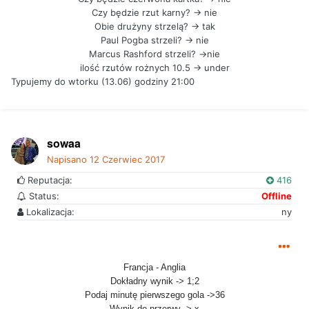
Czy będzie rzut karny? -> nie
Obie drużyny strzelą? -> tak
Paul Pogba strzeli? -> nie
Marcus Rashford strzeli? ->nie
ilość rzutów rożnych 10.5 -> under
Typujemy do wtorku (13.06) godziny 21:00
sowaa
Napisano
12 Czerwiec 2017
Reputacja:
416
Status:
Offline
Lokalizacja:
ny
Francja - Anglia
Dokładny wynik -> 1;2
Podaj minutę pierwszego gola ->36
Wynik do przerwy -> x