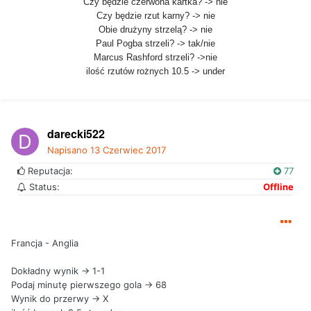
Czy będzie czerwona kartka? -> nie
Czy będzie rzut karny? -> nie
Obie drużyny strzelą? -> nie
Paul Pogba strzeli? -> tak/nie
Marcus Rashford strzeli? ->nie
ilość rzutów rożnych 10.5 -> under
darecki522
Napisano
13 Czerwiec 2017
Reputacja:
77
Status:
Offline
Francja - Anglia
Dokładny wynik -> 1-1
Podaj minutę pierwszego gola -> 68
Wynik do przerwy -> X