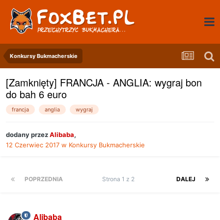
Konkursy Bukmacherskie
[Zamknięty] FRANCJA - ANGLIA: wygraj bon
do bah 6 euro
francja
anglia
wygraj
dodany przez
Alibaba
,
12 Czerwiec 2017
w
Konkursy Bukmacherskie
POPRZEDNIA
Strona 1 z 2
DALEJ
Alibaba