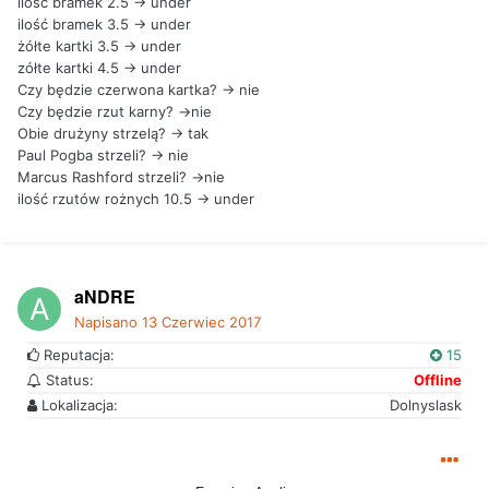
ilość bramek 2.5 -> under
ilość bramek 3.5 -> under
żółte kartki 3.5 -> under
zółte kartki 4.5 -> under
Czy będzie czerwona kartka? -> nie
Czy będzie rzut karny? ->nie
Obie drużyny strzelą? -> tak
Paul Pogba strzeli? -> nie
Marcus Rashford strzeli? ->nie
ilość rzutów rożnych 10.5 -> under
aNDRE
Napisano
13 Czerwiec 2017
Reputacja:
15
Status:
Offline
Lokalizacja:
Dolnyslask