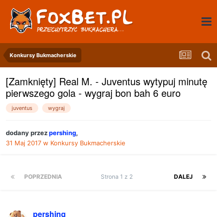
Konkursy Bukmacherskie
[Zamknięty] Real M. - Juventus wytypuj minutę
pierwszego gola - wygraj bon bah 6 euro
juventus
wygraj
dodany przez
pershing
,
31 Maj 2017
w
Konkursy Bukmacherskie
POPRZEDNIA
Strona 1 z 2
DALEJ
pershing