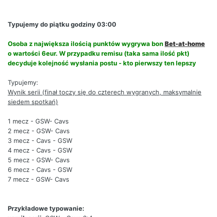
Typujemy do piątku godziny 03:00
Osoba z największa ilością punktów wygrywa bon
Bet-at-home
o wartości 6eur. W przypadku remisu (taka sama ilość pkt)
decyduje kolejność wysłania postu - kto pierwszy ten lepszy
Typujemy:
Wynik serii (finał toczy się do czterech wygranych, maksymalnie
siedem spotkań)
1 mecz - GSW- Cavs
2 mecz - GSW- Cavs
3 mecz - Cavs - GSW
4 mecz - Cavs - GSW
5 mecz - GSW- Cavs
6 mecz - Cavs - GSW
7 mecz - GSW- Cavs
Przykładowe typowanie: