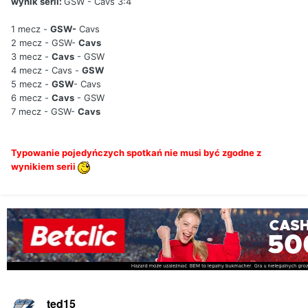
wynik serii:
GSW - Cavs 3:4
1 mecz -
GSW-
Cavs
2 mecz - GSW-
Cavs
3 mecz -
Cavs
- GSW
4 mecz - Cavs -
GSW
5 mecz -
GSW
- Cavs
6 mecz -
Cavs
- GSW
7 mecz - GSW-
Cavs
Typowanie pojedyńczych spotkań nie musi być zgodne z
wynikiem serii
ted15