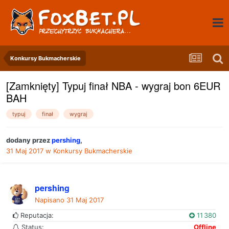
Konkursy Bukmacherskie
[Zamknięty] Typuj finał NBA - wygraj bon 6EUR
BAH
typuj
finał
wygraj
dodany przez
pershing
,
31 Maj 2017
w
Konkursy Bukmacherskie
pershing
Napisano
31 Maj 2017
Reputacja:
11 380
Status:
Offline