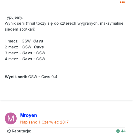
Typujemy:
Wynik serii (finał toczy się do czterech wygranych, maksymalnie
siedem spotkań)
1 mecz - GSW-
Cavs
2 mecz - GSW-
Cavs
3 mecz -
Cavs
- GSW
4 mecz -
Cavs
- GSW
Wynik serii:
GSW - Cavs 0:4
Mroyen
Napisano
1 Czerwiec 2017
Reputacja:
44