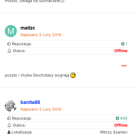
Poszlo, uwaga na Sochaczew;D
matizc
Napisano
5 Luty 2014
Reputacja:
1
Status:
Offline
poszło i chyba Głuchołazy wygrają
banita88
Napisano
5 Luty 2014
Reputacja:
645
Status:
Offline
Lokalizacja:
Wilczy Szaniec