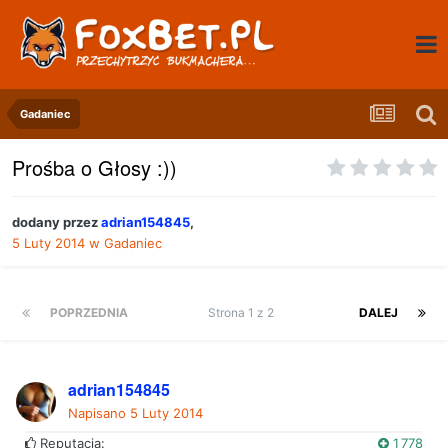
Gadaniec
Prośba o Głosy :))
dodany przez
adrian154845
,
5 Luty 2014
w
Gadaniec
POPRZEDNIA
Strona 1 z 2
DALEJ
adrian154845
Napisano
5 Luty 2014
Reputacja:
1 778