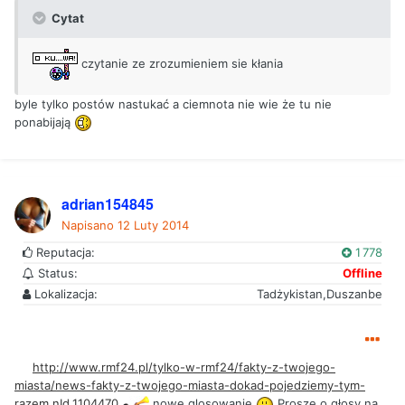
Cytat
czytanie ze zrozumieniem sie kłania
byle tylko postów nastukać a ciemnota nie wie że tu nie
ponabijają
adrian154845
Napisano
12 Luty 2014
Reputacja:
1 778
Status:
Offline
Lokalizacja:
Tadżykistan,Duszanbe
http://www.rmf24.pl/tylko-w-rmf24/fakty-z-twojego-
miasta/news-fakty-z-twojego-miasta-dokad-pojedziemy-tym-
razem,nId,1104470
nowe glosowanie
Prosze o głosy na