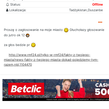
Status:
Offline
Lokalizacja:
Tadżykistan,Duszanbe
Proszę o zagłosowanie na moje miasto
Głuchołazy głosowanie
do jutro ok 12
za głos bedzie pr
http://www.rmf24.pl/tylko-w-rmf24/fakty-z-twojego-
miasta/news-fakty-z-twojego-miasta-dokad-pojedziemy-tym-
razem,nId,1104470