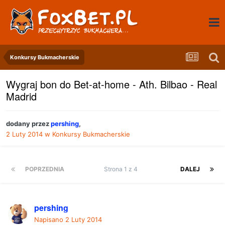
Konkursy Bukmacherskie
Wygraj bon do Bet-at-home - Ath. Bilbao - Real
Madrid
dodany przez
pershing
,
2 Luty 2014
w
Konkursy Bukmacherskie
POPRZEDNIA
Strona 1 z 4
DALEJ
pershing
Napisano
2 Luty 2014