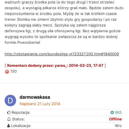
ważnych graczy środka pola (a do tego drugi i trzeci strzelec
zespołu), a wystąpią piłkarze którzy grali mało. Będzie zatem dużo
nieporozumienia w środku pola. Myślę że w tak krótkim czasie
trener Slomka nie zmieni zbytnio stylu gry gospodarzy i po raz
kolejny zagrają słaby mecz. Spotyka się zatem najgorsza
defensywa ligi, z drugą siła ofensywną ligi. Bez wątpienia goście
wygrają wysoko te spotkanie zwłaszcza że są w bardzo dobrej
formie.Powodzenia!
http://obstawianie.com/bundesliga-vt123327,200.htm#1840009
[
Komentarz dodany przez: yaras_: 2014-02-23, 17:47
]
150
darmowakasa
Napisano
21 Luty 2014
Reputacja:
965
Status:
Offline
Lokalizacja:
Wrc