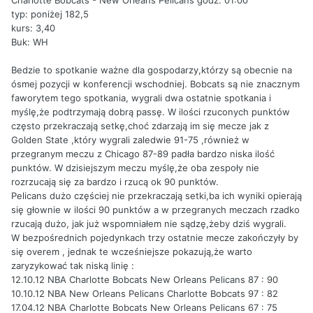
Charlotte Bobcats - New Orleans Pelicans godz. 01:00
typ: poniżej 182,5
kurs: 3,40
Buk: WH
Bedzie to spotkanie ważne dla gospodarzy,którzy są obecnie na
ósmej pozycji w konferencji wschodniej. Bobcats są nie znacznym
faworytem tego spotkania, wygrali dwa ostatnie spotkania i
myślę,że podtrzymają dobrą passę. W ilości rzuconych punktów
często przekraczają setkę,choć zdarzają im się mecze jak z
Golden State ,który wygrali zaledwie 91-75 ,również w
przegranym meczu z Chicago 87-89 padła bardzo niska ilość
punktów. W dzisiejszym meczu myślę,że oba zespoły nie
rozrzucają się za bardzo i rzucą ok 90 punktów.
Pelicans dużo częściej nie przekraczają setki,ba ich wyniki opierają
się głownie w ilości 90 punktów a w przegranych meczach rzadko
rzucają dużo, jak już wspomniałem nie sądzę,żeby dziś wygrali.
W bezpośrednich pojedynkach trzy ostatnie mecze zakończyły by
się overem , jednak te wcześniejsze pokazują,że warto
zaryzykować tak niską linię :
12.10.12 NBA Charlotte Bobcats New Orleans Pelicans 87 : 90
10.10.12 NBA New Orleans Pelicans Charlotte Bobcats 97 : 82
17.04.12 NBA Charlotte Bobcats New Orleans Pelicans 67 : 75