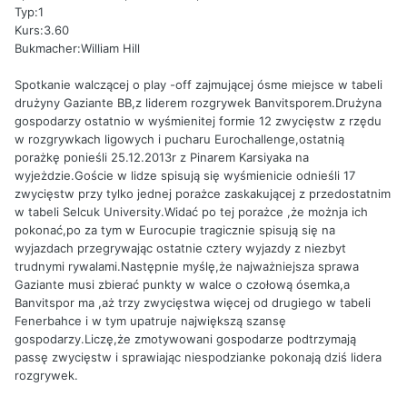
Typ:1
Kurs:3.60
Bukmacher:William Hill
Spotkanie walczącej o play -off zajmującej ósme miejsce w tabeli
drużyny Gaziante BB,z liderem rozgrywek Banvitsporem.Drużyna
gospodarzy ostatnio w wyśmienitej formie 12 zwycięstw z rzędu
w rozgrywkach ligowych i pucharu Eurochallenge,ostatnią
porażkę ponieśli 25.12.2013r z Pinarem Karsiyaka na
wyjeżdzie.Goście w lidze spisują się wyśmienicie odnieśli 17
zwycięstw przy tylko jednej porażce zaskakującej z przedostatnim
w tabeli Selcuk University.Widać po tej porażce ,że możnja ich
pokonać,po za tym w Eurocupie tragicznie spisują się na
wyjazdach przegrywając ostatnie cztery wyjazdy z niezbyt
trudnymi rywalami.Następnie myślę,że najważniejsza sprawa
Gaziante musi zbierać punkty w walce o czołową ósemka,a
Banvitspor ma ,aż trzy zwycięstwa więcej od drugiego w tabeli
Fenerbahce i w tym upatruje największą szansę
gospodarzy.Liczę,że zmotywowani gospodarze podtrzymają
passę zwycięstw i sprawiając niespodzianke pokonają dziś lidera
rozgrywek.