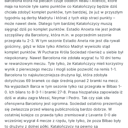
Barcelona która na plecach czuje oddech Realu i Atletico, które
maja na koncie tyle samo punktów co Katalończycy będzie dziś
chciała zdobyć komplet punktów, tym bardziej, że już w przyszłym
tygodniu są derby Madrytu i któraś z tych ekip straci punkty –
może nawet dwie. Dlatego tym bardziej Katalończycy muszą
sięgnąć dziś po komplet punktów. Estadio Anoeta nie jest jednak
szczęśliwy dla Barcelony, która m.in. w poprzednim sezonie
przegrała tu 2-3. W tym sezonie Estadio Aneta nie jest dla rywali
gościnny, gdyż w lidze tylko Atletico Madryt wywiozło stąd
komplet punktów. W Pucharze Króla Sociedad również u siebie był
niepokonany. Nawet Barcelona nie zdołała wygrać tu 10 dni temu
w rewanżowym meczu. Tyle tylko, że Katalończycy mieli korzystny
wynik z pierwszego meczu i mogli sobie pozwolić na remis 1-1.
Barcelona to najskuteczniejsza drużyna ligi, która zdobyła
dotychczas 69 bramek co daje średnią ponad 2 bramki na mecz.
Na wyjazdach Barca w tym sezonie tylko raz przegrała w Bilbao 1-
0. Ich bilans to 8-3-1 i bramki 27-8. Prasa hiszpańska zapowiada iż
dziś w ataku zagra Messi, Neymar i Pedro. Tak czy siak siła
ofensywna Barcelony jest ogromna. Sociedad ostatnio prezentuje
się zwłaszcza przed własną publicznością bardzo dobrze. W
ostatniej kolejce co prawda tylko zremisował z Levante 0-0 ale
wcześniej wygrał 4 mecze z rzędu, tyle tylko, że poza Bilbao były
to drużyny z dolnej półki. Katalończycy na pewno są