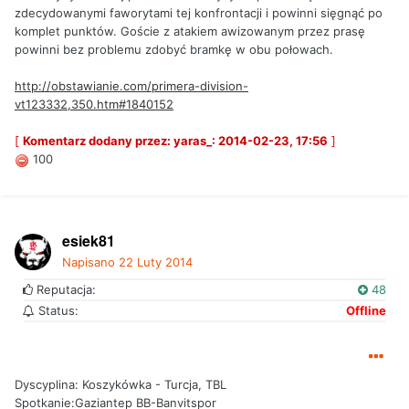
zdecydowanymi faworytami tej konfrontacji i powinni sięgnąć po
komplet punktów. Goście z atakiem awizowanym przez prasę
powinni bez problemu zdobyć bramkę w obu połowach.
http://obstawianie.com/primera-division-
vt123332,350.htm#1840152
[
Komentarz dodany przez: yaras_: 2014-02-23, 17:56
]
100
esiek81
Napisano
22 Luty 2014
Reputacja:
48
Status:
Offline
Dyscyplina: Koszykówka - Turcja, TBL
Spotkanie:Gaziantep BB-Banvitspor