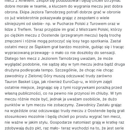
mecz z Anwilem. Zespół się podbudował i będą chcieli utrzymać
dobre morale w teamie, a kluczem do wygrania meczu jest dobra
obrona. Ekipa Jeziora Tarnobrzeg potrafi dobrze grać w obronie
co już wielokrotnie pokazywała grając z zespołami o wiele
silniejszymi od siebie- np. w Pucharze Polski z Turowem oraz w
lidze z Treflem. Teraz przyjdzie im grać z Mistrzami Polski, którzy
po ciężkim meczu z Oostende (przegranym meczu) będą trochę
zmęczeni i różnie mogą potoczyć się losy tego spotkania. Zastal
ostatni mecz ze Śląskiem grał bardzo mozolnie, gubiąc się i tracąc
wypracowaną przewagę- o mało co nie doszłoby do sensacji.
Dlatego ten mecz z Jeziorem Tarnobrzeg uważam, że może
wyglądać podobnie, nie sądzę aby w tym meczu jedna bądź druga
drużyna podkręcała tempo. Szczególnie, że chcąc nie chcąc
zawodnicy z Zielonej Góry muszą odczuwać trudy zarówno
Tauron Basket Liga, jak również EuroCup-u, w którym zajęli
ostatnie miejsce, żegnając się z tymi rozgrywkami porażką przed
własną publiczności, co na pewno nie przynosi im chluby. W tym
meczu różnie może być, jednak ja uważam osobiście, że dużo
punktów w tym meczu nie zobaczymy. Zawodnicy Zastalu grając
na wyjeździe oraz odczuwając trudy meczu z Oostende będą grali
stosunkowo mozolnie i będą chcieli po prostu wygrać ten mecz,
nie ważne w jakim stylu. Gospodarze natomiast grają w kratkę raz
zdobywają dużo pkt, raz mało- teraz wychodzi na to, że jest serie