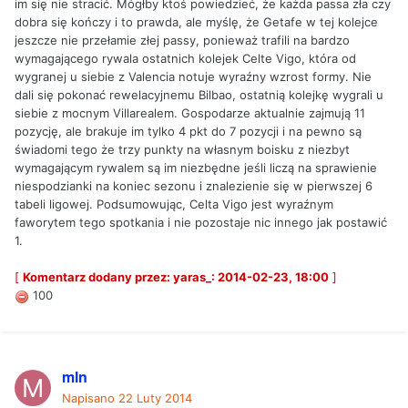
im się nie stracić. Mógłby ktoś powiedzieć, że każda passa zła czy
dobra się kończy i to prawda, ale myślę, że Getafe w tej kolejce
jeszcze nie przełamie złej passy, ponieważ trafili na bardzo
wymagającego rywala ostatnich kolejek Celte Vigo, która od
wygranej u siebie z Valencia notuje wyraźny wzrost formy. Nie
dali się pokonać rewelacyjnemu Bilbao, ostatnią kolejkę wygrali u
siebie z mocnym Villarealem. Gospodarze aktualnie zajmują 11
pozycję, ale brakuje im tylko 4 pkt do 7 pozycji i na pewno są
świadomi tego że trzy punkty na własnym boisku z niezbyt
wymagającym rywalem są im niezbędne jeśli liczą na sprawienie
niespodzianki na koniec sezonu i znalezienie się w pierwszej 6
tabeli ligowej. Podsumowując, Celta Vigo jest wyraźnym
faworytem tego spotkania i nie pozostaje nic innego jak postawić
1.
[
Komentarz dodany przez: yaras_: 2014-02-23, 18:00
]
100
mln
Napisano
22 Luty 2014