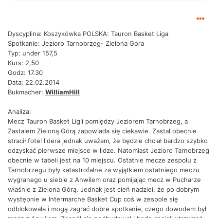
Dyscyplina: Koszykówka POLSKA: Tauron Basket Liga
Spotkanie: Jezioro Tarnobrzeg- Zielona Gora
Typ: under 157,5
Kurs: 2,50
Godz: 17.30
Data: 22.02.2014
Bukmacher:
WilliamHill
Analiza:
Mecz Tauron Basket Ligii pomiędzy Jeziorem Tarnobrzeg, a
Zastalem Zieloną Górą zapowiada się ciekawie. Zastal obecnie
stracił fotel lidera jednak uważam, że będzie chciał bardzo szybko
odzyskać pierwsze miejsce w lidze. Natomiast Jezioro Tarnobrzeg
obecnie w tabeli jest na 10 miejscu. Ostatnie mecze zespołu z
Tarnobrzegu były katastrofalne za wyjątkiem ostatniego meczu
wygranego u siebie z Anwilem oraz pomijając mecz w Pucharze
właśnie z Zielona Górą. Jednak jest cień nadziei, że po dobrym
występnie w Intermarche Basket Cup coś w zespole się
odblokowała i mogą zagrać dobre spotkanie, czego dowodem był