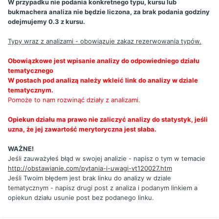
W przypadku nie podania konkretnego typu, kursu lub
bukmachera analiza nie będzie liczona, za brak podania godziny
odejmujemy 0.3 z kursu.
Typy wraz z analizami - obowiązuje zakaz rezerwowania typów.
Obowiązkowe jest wpisanie analizy do odpowiedniego działu
tematycznego
W postach pod analizą należy wkleić link do analizy w dziale
tematycznym.
Pomoże to nam rozwinąć działy z analizami.
Opiekun działu ma prawo nie zaliczyć analizy do statystyk, jeśli
uzna, że jej zawartość merytoryczna jest słaba.
WAŻNE!
Jeśli zauważyłeś błąd w swojej analizie - napisz o tym w temacie
http://obstawianie.com/pytania-i-uwagi-vt120027.htm
Jeśli Twoim błędem jest brak linku do analizy w dziale
tematycznym - napisz drugi post z analiza i podanym linkiem a
opiekun działu usunie post bez podanego linku.