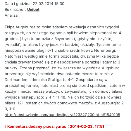
Data i godzina: 22.02.2014 15:30
Bukmacher:
Unibet
Analiza:
Ekipa Augsburga to moim zdaniem rewelacja ostatnich tygodni
rozgrywek, do zeszłego tygodnia byli bowiem niepokonani od 4
grudnia ( była to porażka z Bayernem ), gdyby nie liczyć tej
„wpadki”, to bilans byłby jeszcze bardziej okazały. Tydzień temu
niespodziewanie ulegli 0-1 u siebie średnikowi z Nurenbergi.
Natomiast według mnie forma pozostała, drużyna Milka będzie
chciała zrewanżować się z niespodziewaną porażką i zgarnąć 3
punkty. Trzeba przyznać, że zwłaszcza na wyjeździe Augsburg
prezentuje się wyśmienicie, dwa ostatnie mecze to remis z
Dortmundem i demolka Stuttgartu 4-1. Gospodarze są w
przeciętnej formie, natomiast bronią się przed spadkiem, zatem w
każdym meczu muszą walczyć o zwycięstwo, ich domowy bilans
wygląda następująco: 2 4 4 11-18. Na ich korzyść działa również
bilans H2H ostatnich dwóch domowych meczów z Augsburgie: 2-
0, 1-0.
http://obstawianie.com/bundesliga-vt123327,200.htm#1840105
[
Komentarz dodany przez: yaras_: 2014-02-23, 17:51
]