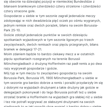
się obecnie na dziesiątej pozycji w niemieckiej Bundeslidze z
bilansem bramkowym czterdzieści cztery strzelone i czterdzieści
cztery stracone gole.
Gospodarze u siebie w tym sezonie zagrali jedenaście meczy
zdobywając w nich dwadzieścia pięć oczek po ośmiu wygranych,
jednym remisie oraz dwóch porażek, bilans na swoim Borussia-
Park 25-10.
Goście zdobyli jedenaście punktów w swoich dziesięciu
spotkaniach wyjazdowych w tym sezonie ligowym po trzech
zwycięstwach, dwóch remisach oraz pięciu przegranych, bilans
bramek w delegacji 17-21.
Moim zdaniem będzie to bardzo ciekawy mecz a w ostatnich
pięciu spotkaniach rozegranych na terenie Borussii
Mönchengladbach z drużyną Hoffenheim raz padł remis a po dwa
razy wygrywali gospodarze i goście.
Mój typ w tym meczu to zwycięstwo gospodarzy na swoim
Borussia-Park, Borussia VfL 1900 Mönchengladbach u siebie w
tym sezonie gra bardzo dobrze a remis i porażki przydarzyły im się
z dobrymi na wyjazdach drużynami a takie drużyny jak goście w
delegacjach pokonywali i do tego Borussia potrafi też u siebie
strzelać bramki a Hoffenheim na wyjazdach gra słabiej niż u siebie
i tez nie potrafi wygrywać ze słabszymi drużynami na swoich
stadionach to w jaki sposób chce wygrać z bardzo dobrą u siebie