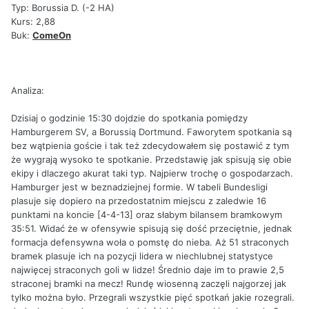
Typ: Borussia D. (-2 HA)
Kurs: 2,88
Buk:
ComeOn
Analiza:
Dzisiaj o godzinie 15:30 dojdzie do spotkania pomiędzy
Hamburgerem SV, a Borussią Dortmund. Faworytem spotkania są
bez wątpienia goście i tak też zdecydowałem się postawić z tym
że wygrają wysoko te spotkanie. Przedstawię jak spisują się obie
ekipy i dlaczego akurat taki typ. Najpierw trochę o gospodarzach.
Hamburger jest w beznadziejnej formie. W tabeli Bundesligi
plasuje się dopiero na przedostatnim miejscu z zaledwie 16
punktami na koncie [4-4-13] oraz słabym bilansem bramkowym
35:51. Widać że w ofensywie spisują się dość przeciętnie, jednak
formacja defensywna woła o pomstę do nieba. Aż 51 straconych
bramek plasuje ich na pozycji lidera w niechlubnej statystyce
najwięcej straconych goli w lidze! Średnio daje im to prawie 2,5
straconej bramki na mecz! Rundę wiosenną zaczęli najgorzej jak
tylko można było. Przegrali wszystkie pięć spotkań jakie rozegrali.