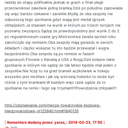
radziły do etapy półfinałów jednak w grach o finał ulegli
przeciwnikowi zaledwie jedną bramką.Dziś po południu zapowiada
się więc bardzo ciekawie i zaciekle.Myślę że oba zespoły nie
odpuszczą tego spotkania gdyż wagą jest medal igrzysk
olimpijskich.Ja stawiam na wynik w którym po trzech tercjach nie
poznamy zwycięscy.Sądzę że prawdopodobny jest wynik 2 do 2
po regulaminowym czasie gry.Mistrzostwa świata sprzed roku
zakończyło się remisem.Oba zespoły mają gwiazdy w swoich
składach i cięzko wskazac tu kto będzie przeważał i wygra
bezpośrednio.Oba zespoły są po remisie w fazach
grupowych.Finowie z Kanadą a USA z Rosją.Dziś kolejne takie
spotkanie w którym nie sądzę że tak łatwo będzie miał jeden z
zespołów.Nie liczę tu na grad bramek aczkolwiek w hokeju
wszystko jest możliwe i jak się wstrzelą hokeiści to może być
różnie z tymi bramkami.W każdym więc razie sądze że to
spotkanie na remis i tego się trzymam!!!Powodzenia chłopaki!!!
http://obstawianie.com/mecze-towarzyskie-klubowe-
miedzynarodowe-vt125840.htm#1840126
[
Komentarz dodany przez: yaras_: 2014-02-23, 17:55
]