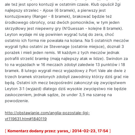
ale też jest sporo kontuzji w ostatnim czasie. Klub opuścił 2gi
najlepszy strzelec - Ajose (6 bramek), a pierwszy jest
kontuzjowany (Ranger - 8 bramek), brakować będzie też
środkowego obrońcy, oraz dwóch pomocników, w tym jeden
skrzydłowy jest niepewny gry (N'Guessan - kolejne 8 bramek).
Leyton wydaje mi się powinien wygrać tutaj do zera, choć
ostatnio ich forma nie powalała na kolana. Na 5 ostatnich meczów
wygrali tylko ostatni ze Stevenage (ostatnie miejsce), doznali 3
porażek i mieli jeden remis. W każdym z tych meczów jednak
potrafili strzelić bramkę (mają najlepszy atak w lidze). Swindon za
to na wyjazdach w 16 meczach zdobył zaledwie 13 punktów i 18
bramek. 8 lutego wygrali mecz wyjazdowy z Port Vale ale dwie z
trzech bramek strzelonych zdobyli zawodnicy którzy dziś grać nie
będą. Ostatni ich mecz bezpośredni zakonczył się zwycięstwem
Leyton 3:1 (wyjazd) dlatego dziś wysokie zwycięstwo nie będzie
zaskoczeniem, jednak sądze, że under 3,5 ma szansę na
powodzenie.
http://obstawianie.com/anglia-pozostale-ligi-
vt119631.htm#1840119
[
Komentarz dodany przez: yaras_: 2014-02-23, 17:54
]