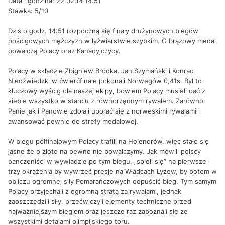
Data i godzina: 22.02.14 14:51
Stawka: 5/10
Dziś o godz. 14:51 rozpoczną się finały drużynowych biegów
pościgowych mężczyzn w łyżwiarstwie szybkim. O brązowy medal
powalczą Polacy oraz Kanadyjczycy.
Polacy w składzie Zbigniew Bródka, Jan Szymański i Konrad
Niedźwiedzki w ćwierćfinale pokonali Norwegów 0,41s. Był to
kluczowy wyścig dla naszej ekipy, bowiem Polacy musieli dać z
siebie wszystko w starciu z równorzędnym rywalem. Zarówno
Panie jak i Panowie zdołali uporać się z norweskimi rywalami i
awansować pewnie do strefy medalowej.
W biegu półfinałowym Polacy trafili na Holendrów, więc stało się
jasne że o złoto na pewno nie powalczymy. Jak mówili polscy
panczeniści w wywiadzie po tym biegu, „spieli się” na pierwsze
trzy okrążenia by wywrzeć presje na Władcach Łyżew, by potem w
obliczu ogromnej siły Pomarańczowych odpuścić bieg. Tym samym
Polacy przyjechali z ogromną stratą za rywalami, jednak
zaoszczędzili siły, przećwiczyli elementy techniczne przed
najważniejszym biegiem oraz jeszcze raz zapoznali się ze
wszystkimi detalami olimpijskiego toru.