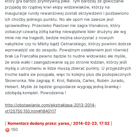
który gra bardzo prymitywną piłke. Tym bardziej że gliwiczanie
przyjadą do rządnej krwi ekipy widzewiaków, którzy na
inauguracje rundy rewanżowej zostali skrzywdzeni i pozbawiono
ich choćby jednego punktu. No ale sport nie zawsze jest
sprawiedliwy. Przeciwko Piastowi nie zagra Visnakovs, który
zobaczył czwartą żółtą kartkę niewątpliwie lider drużyny ale wg
mnie nie ma tragedii, bedzie można skorzystać z nowych
nabytków czy to Mikity bądź Cetnarskiego, którzy powinni dobrze
wprowadzić sie do zespołu. Poważnym osłabieniem jest również
brak La FrancaNa pewno będzie to nudne widowisko ale myśle,
że wola walki i zaangażowanie są po stronie łodzian, którzy jeśli
myślą o utrzymaniu w lidze muszą zbierać punkty. U przyjezdnych
troche kadra sie posypała, więc to kolejny plus dla podopiecznych
Skowronka. Nie zagrają: K. Krol, Rabiola, Carles, Rubén Jurado,
Hebert. Myśle że będzie gospodarze wygrają jedną bramką i
zdobędą komplet. Powodzenia !
http://obstawianie.com/ekstraklasa-2013-2014-
vt125750,150.htm#1840117
[
Komentarz dodany przez: yaras_: 2014-02-23, 17:52
]
150