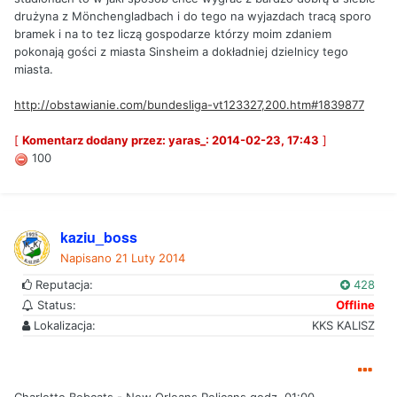
drużyna z Mönchengladbach i do tego na wyjazdach tracą sporo
bramek i na to tez liczą gospodarze którzy moim zdaniem
pokonają gości z miasta Sinsheim a dokładniej dzielnicy tego
miasta.
http://obstawianie.com/bundesliga-vt123327,200.htm#1839877
[
Komentarz dodany przez: yaras_: 2014-02-23, 17:43
]
100
kaziu_boss
Napisano
21 Luty 2014
Reputacja:
428
Status:
Offline
Lokalizacja:
KKS KALISZ