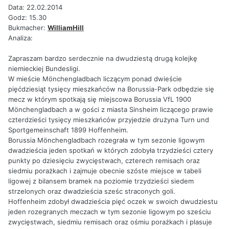
Data: 22.02.2014
Godz: 15.30
Bukmacher:
WilliamHill
Analiza:
Zapraszam bardzo serdecznie na dwudziestą drugą kolejkę
niemieckiej Bundesligi.
W mieście Mönchengladbach liczącym ponad dwieście
pięćdziesiąt tysięcy mieszkańców na Borussia-Park odbędzie się
mecz w którym spotkają się miejscowa Borussia VfL 1900
Mönchengladbach a w gości z miasta Sinsheim liczącego prawie
czterdzieści tysięcy mieszkańców przyjedzie drużyna Turn und
Sportgemeinschaft 1899 Hoffenheim.
Borussia Mönchengladbach rozegrała w tym sezonie ligowym
dwadzieścia jeden spotkań w których zdobyła trzydzieści cztery
punkty po dziesięciu zwycięstwach, czterech remisach oraz
siedmiu porażkach i zajmuje obecnie szóste miejsce w tabeli
ligowej z bilansem bramek na poziomie trzydzieści siedem
strzelonych oraz dwadzieścia sześc straconych goli.
Hoffenheim zdobył dwadzieścia pięć oczek w swoich dwudziestu
jeden rozegranych meczach w tym sezonie ligowym po sześciu
zwycięstwach, siedmiu remisach oraz ośmiu porażkach i plasuje