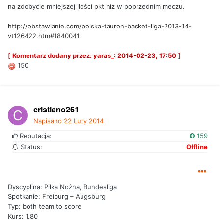
na zdobycie mniejszej ilości pkt niż w poprzednim meczu.
http://obstawianie.com/polska-tauron-basket-liga-2013-14-
vt126422.htm#1840041
[
Komentarz dodany przez: yaras_: 2014-02-23, 17:50
]
150
cristiano261
Napisano
22 Luty 2014
Reputacja:
159
Status:
Offline
Dyscyplina: Piłka Nożna, Bundesliga
Spotkanie: Freiburg – Augsburg
Typ: both team to score
Kurs: 1.80