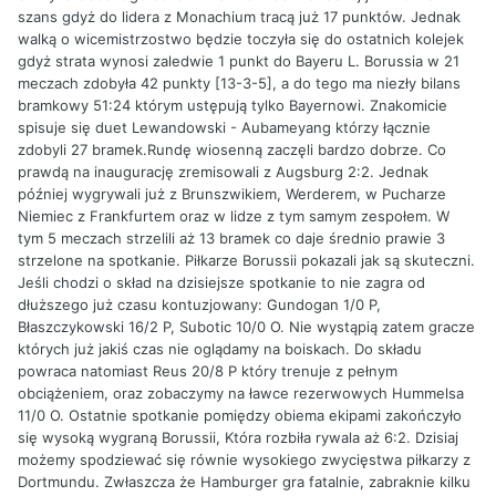
szans gdyż do lidera z Monachium tracą już 17 punktów. Jednak
walką o wicemistrzostwo będzie toczyła się do ostatnich kolejek
gdyż strata wynosi zaledwie 1 punkt do Bayeru L. Borussia w 21
meczach zdobyła 42 punkty [13-3-5], a do tego ma niezły bilans
bramkowy 51:24 którym ustępują tylko Bayernowi. Znakomicie
spisuje się duet Lewandowski - Aubameyang którzy łącznie
zdobyli 27 bramek.Rundę wiosenną zaczęli bardzo dobrze. Co
prawdą na inaugurację zremisowali z Augsburg 2:2. Jednak
później wygrywali już z Brunszwikiem, Werderem, w Pucharze
Niemiec z Frankfurtem oraz w lidze z tym samym zespołem. W
tym 5 meczach strzelili aż 13 bramek co daje średnio prawie 3
strzelone na spotkanie. Piłkarze Borussii pokazali jak są skuteczni.
Jeśli chodzi o skład na dzisiejsze spotkanie to nie zagra od
dłuższego już czasu kontuzjowany: Gundogan 1/0 P,
Błaszczykowski 16/2 P, Subotic 10/0 O. Nie wystąpią zatem gracze
których już jakiś czas nie oglądamy na boiskach. Do składu
powraca natomiast Reus 20/8 P który trenuje z pełnym
obciążeniem, oraz zobaczymy na ławce rezerwowych Hummelsa
11/0 O. Ostatnie spotkanie pomiędzy obiema ekipami zakończyło
się wysoką wygraną Borussii, Która rozbiła rywala aż 6:2. Dzisiaj
możemy spodziewać się równie wysokiego zwycięstwa piłkarzy z
Dortmundu. Zwłaszcza że Hamburger gra fatalnie, zabraknie kilku