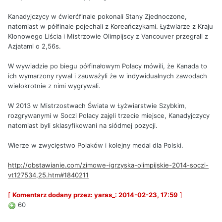
Kanadyjczycy w ćwierćfinale pokonali Stany Zjednoczone,
natomiast w półfinale pojechali z Koreańczykami. Łyżwiarze z Kraju
Klonowego Liścia i Mistrzowie Olimpijscy z Vancouver przegrali z
Azjatami o 2,56s.
W wywiadzie po biegu półfinałowym Polacy mówili, że Kanada to
ich wymarzony rywal i zauważyli że w indywidualnych zawodach
wielokrotnie z nimi wygrywali.
W 2013 w Mistrzostwach Świata w Łyżwiarstwie Szybkim,
rozgrywanymi w Soczi Polacy zajęli trzecie miejsce, Kanadyjczycy
natomiast byli sklasyfikowani na siódmej pozycji.
Wierze w zwycięstwo Polaków i kolejny medal dla Polski.
http://obstawianie.com/zimowe-igrzyska-olimpijskie-2014-soczi-
vt127534,25.htm#1840211
[
Komentarz dodany przez: yaras_: 2014-02-23, 17:59
]
60