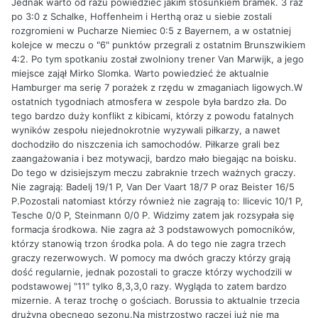
Jednak warto od razu powiedzieć jakim stosunkiem bramek. 3 raz
po 3:0 z Schalke, Hoffenheim i Herthą oraz u siebie zostali
rozgromieni w Pucharze Niemiec 0:5 z Bayernem, a w ostatniej
kolejce w meczu o "6" punktów przegrali z ostatnim Brunszwikiem
4:2. Po tym spotkaniu został zwolniony trener Van Marwijk, a jego
miejsce zajął Mirko Slomka. Warto powiedzieć że aktualnie
Hamburger ma serię 7 porażek z rzędu w zmaganiach ligowych.W
ostatnich tygodniach atmosfera w zespole była bardzo zła. Do
tego bardzo duży konflikt z kibicami, którzy z powodu fatalnych
wyników zespołu niejednokrotnie wyzywali piłkarzy, a nawet
dochodziło do niszczenia ich samochodów. Piłkarze grali bez
zaangażowania i bez motywacji, bardzo mało biegając na boisku.
Do tego w dzisiejszym meczu zabraknie trzech ważnych graczy.
Nie zagrają: Badelj 19/1 P, Van Der Vaart 18/7 P oraz Beister 16/5
P.Pozostali natomiast którzy również nie zagrają to: Ilicevic 10/1 P,
Tesche 0/0 P, Steinmann 0/0 P. Widzimy zatem jak rozsypała się
formacja środkowa. Nie zagra aż 3 podstawowych pomocników,
którzy stanowią trzon środka pola. A do tego nie zagra trzech
graczy rezerwowych. W pomocy ma dwóch graczy którzy grają
dość regularnie, jednak pozostali to gracze którzy wychodzili w
podstawowej "11" tylko 8,3,3,0 razy. Wygląda to zatem bardzo
mizernie. A teraz trochę o gościach. Borussia to aktualnie trzecia
drużyna obecnego sezonu.Na mistrzostwo raczej już nie ma