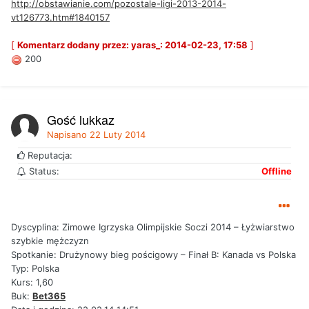
http://obstawianie.com/pozostale-ligi-2013-2014-
vt126773.htm#1840157
[
Komentarz dodany przez: yaras_: 2014-02-23, 17:58
]
200
Gość lukkaz
Napisano
22 Luty 2014
Reputacja:
Status:
Offline
Dyscyplina: Zimowe Igrzyska Olimpijskie Soczi 2014 – Łyżwiarstwo
szybkie mężczyzn
Spotkanie: Drużynowy bieg pościgowy – Finał B: Kanada vs Polska
Typ: Polska
Kurs: 1,60
Buk:
Bet365