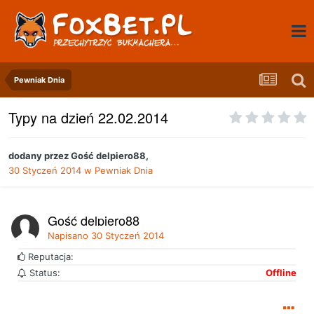
Pewniak Dnia
Typy na dzień 22.02.2014
dodany przez
Gość delpiero88
,
30 Styczeń 2014
w
Pewniak Dnia
Gość delpiero88
Napisano
30 Styczeń 2014
Reputacja:
Status:
Offline