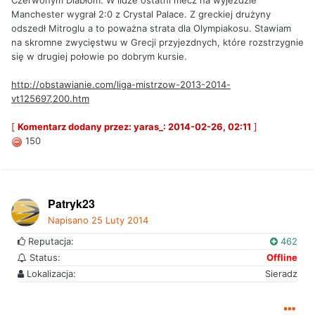
Czerwonym Diabłom. W lidze ostatni mecz na wyjeździe
Manchester wygrał 2:0 z Crystal Palace. Z greckiej drużyny
odszedł Mitroglu a to poważna strata dla Olympiakosu. Stawiam
na skromne zwycięstwu w Grecji przyjezdnych, które rozstrzygnie
się w drugiej połowie po dobrym kursie.
http://obstawianie.com/liga-mistrzow-2013-2014-
vt125697,200.htm
[
Komentarz dodany przez: yaras_: 2014-02-26, 02:11
]
150
Patryk23
Napisano
25 Luty 2014
Reputacja:
462
Status:
Offline
Lokalizacja:
Sieradz