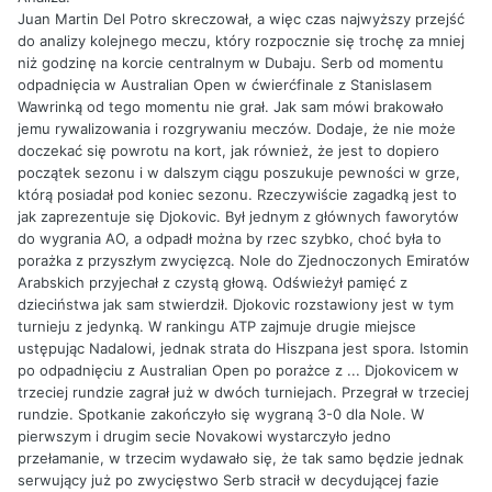
Juan Martin Del Potro skreczował, a więc czas najwyższy przejść
do analizy kolejnego meczu, który rozpocznie się trochę za mniej
niż godzinę na korcie centralnym w Dubaju. Serb od momentu
odpadnięcia w Australian Open w ćwierćfinale z Stanislasem
Wawrinką od tego momentu nie grał. Jak sam mówi brakowało
jemu rywalizowania i rozgrywaniu meczów. Dodaje, że nie może
doczekać się powrotu na kort, jak również, że jest to dopiero
początek sezonu i w dalszym ciągu poszukuje pewności w grze,
którą posiadał pod koniec sezonu. Rzeczywiście zagadką jest to
jak zaprezentuje się Djokovic. Był jednym z głównych faworytów
do wygrania AO, a odpadł można by rzec szybko, choć była to
porażka z przyszłym zwycięzcą. Nole do Zjednoczonych Emiratów
Arabskich przyjechał z czystą głową. Odświeżył pamięć z
dzieciństwa jak sam stwierdził. Djokovic rozstawiony jest w tym
turnieju z jedynką. W rankingu ATP zajmuje drugie miejsce
ustępując Nadalowi, jednak strata do Hiszpana jest spora. Istomin
po odpadnięciu z Australian Open po porażce z ... Djokovicem w
trzeciej rundzie zagrał już w dwóch turniejach. Przegrał w trzeciej
rundzie. Spotkanie zakończyło się wygraną 3-0 dla Nole. W
pierwszym i drugim secie Novakowi wystarczyło jedno
przełamanie, w trzecim wydawało się, że tak samo będzie jednak
serwujący już po zwycięstwo Serb stracił w decydującej fazie