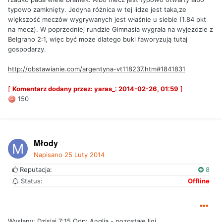
typowo zamknięty. Jedyna różnica w tej lidze jest taka,ze
większość meczów wygrywanych jest właśnie u siebie (1.84 pkt
na mecz). W poprzedniej rundzie Gimnasia wygrała na wyjezdzie z
Belgrano 2:1, więc być może dlatego buki faworyzują tutaj
gospodarzy.
http://obstawianie.com/argentyna-vt118237.htm#1841831
[
Komentarz dodany przez: yaras_: 2014-02-26, 01:59
]
150
Młody
Napisano
25 Luty 2014
Reputacja:
8
Status:
Offline
Wysłany: Dzisiaj 7:15 Odp: Anglia - pozostałe ligi