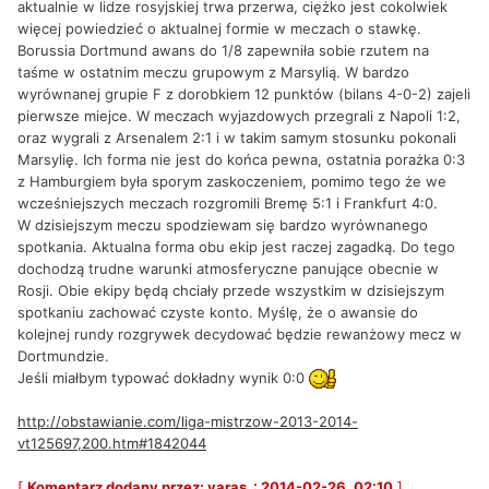
aktualnie w lidze rosyjskiej trwa przerwa, ciężko jest cokolwiek
więcej powiedzieć o aktualnej formie w meczach o stawkę.
Borussia Dortmund awans do 1/8 zapewniła sobie rzutem na
taśme w ostatnim meczu grupowym z Marsylią. W bardzo
wyrównanej grupie F z dorobkiem 12 punktów (bilans 4-0-2) zajeli
pierwsze miejce. W meczach wyjazdowych przegrali z Napoli 1:2,
oraz wygrali z Arsenalem 2:1 i w takim samym stosunku pokonali
Marsylię. Ich forma nie jest do końca pewna, ostatnia porażka 0:3
z Hamburgiem była sporym zaskoczeniem, pomimo tego że we
wcześniejszych meczach rozgromili Bremę 5:1 i Frankfurt 4:0.
W dzisiejszym meczu spodziewam się bardzo wyrównanego
spotkania. Aktualna forma obu ekip jest raczej zagadką. Do tego
dochodzą trudne warunki atmosferyczne panujące obecnie w
Rosji. Obie ekipy będą chciały przede wszystkim w dzisiejszym
spotkaniu zachować czyste konto. Myślę, że o awansie do
kolejnej rundy rozgrywek decydować będzie rewanżowy mecz w
Dortmundzie.
Jeśli miałbym typować dokładny wynik 0:0
http://obstawianie.com/liga-mistrzow-2013-2014-
vt125697,200.htm#1842044
[
Komentarz dodany przez: yaras_: 2014-02-26, 02:10
]