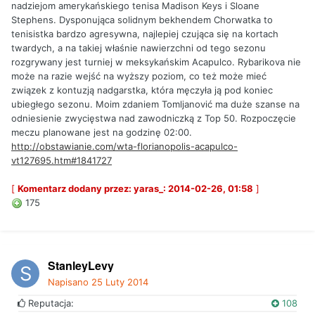
nadziejom amerykańskiego tenisa Madison Keys i Sloane
Stephens. Dysponująca solidnym bekhendem Chorwatka to
tenisistka bardzo agresywna, najlepiej czująca się na kortach
twardych, a na takiej właśnie nawierzchni od tego sezonu
rozgrywany jest turniej w meksykańskim Acapulco. Rybarikova nie
może na razie wejść na wyższy poziom, co też może mieć
związek z kontuzją nadgarstka, która męczyła ją pod koniec
ubiegłego sezonu. Moim zdaniem Tomljanović ma duże szanse na
odniesienie zwycięstwa nad zawodniczką z Top 50. Rozpoczęcie
meczu planowane jest na godzinę 02:00.
http://obstawianie.com/wta-florianopolis-acapulco-
vt127695.htm#1841727
[
Komentarz dodany przez: yaras_: 2014-02-26, 01:58
]
175
StanleyLevy
Napisano
25 Luty 2014
Reputacja:
108