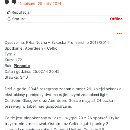
Napisano
25 Luty 2014
Reputacja:
Status:
Offline
Dyscyplina: Piłka Nożna – Szkocka Premiership 2013/2014
Spotkanie: Aberdeen - Celtic
Typ: 2
Kurs: 1,72
Buk:
Pinnacle
Data i godzina: 25.02.14 20:45
Stawka: 3/10
Dziś o godz. 20:45 rozegrany zostanie mecz 26. kolejki szkockiej
ekstraklasy pomiędzy dwoma najlepszymi zespołami ligi –
Celtikiem Glasgow oraz Aberdeen. Goście mają aż 24 oczka
przewagi w tabeli nad gospodarzami.
Celtic jest niepokonany w lidze – wygrał 23 z 26 spotkań i tylko
trzykrotnie zremisował. Ostatni raz Celtic zgubił punkty 2
listopada ubiegłego roku z Dundee United. Celtic w 26