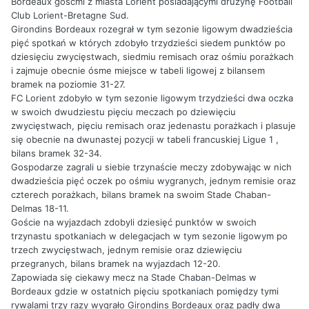
Bordeaux gośćmi z miasta Lorient posiadającymi drużynę Football
Club Lorient-Bretagne Sud.
Girondins Bordeaux rozegrał w tym sezonie ligowym dwadzieścia
pięć spotkań w których zdobyło trzydzieści siedem punktów po
dziesięciu zwycięstwach, siedmiu remisach oraz ośmiu porażkach
i zajmuje obecnie ósme miejsce w tabeli ligowej z bilansem
bramek na poziomie 31-27.
FC Lorient zdobyło w tym sezonie ligowym trzydzieści dwa oczka
w swoich dwudziestu pięciu meczach po dziewięciu
zwycięstwach, pięciu remisach oraz jedenastu porażkach i plasuje
się obecnie na dwunastej pozycji w tabeli francuskiej Ligue 1 ,
bilans bramek 32-34.
Gospodarze zagrali u siebie trzynaście meczy zdobywając w nich
dwadzieścia pięć oczek po ośmiu wygranych, jednym remisie oraz
czterech porażkach, bilans bramek na swoim Stade Chaban-
Delmas 18-11.
Goście na wyjazdach zdobyli dziesięć punktów w swoich
trzynastu spotkaniach w delegacjach w tym sezonie ligowym po
trzech zwycięstwach, jednym remisie oraz dziewięciu
przegranych, bilans bramek na wyjazdach 12-20.
Zapowiada się ciekawy mecz na Stade Chaban-Delmas w
Bordeaux gdzie w ostatnich pięciu spotkaniach pomiędzy tymi
rywalami trzy razy wygrało Girondins Bordeaux oraz padły dwa