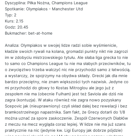
Dyscyplina: Piłka Nożna, Champions League
Spotkanie: Olympiakos - Manchester Utd
Typ: 2
Kurs: 2.15
Godz: 20.45
Bukmacher: bet-at-home
Analiza: Olympiakos w swojej lidze radzi sobie wyśmienicie,
kładzie swoich rywali na kolana, gromadzi punkty nikt nie zagrozi
im w zdobyciu mistrzowskiego tytułu. Ale słaba liga grecka to nie
to samo co Champions League tu nie ma słabych przeciwników, tu
o zwycięztwo trzeba walczyć nic nie przychodzi samo z łatwością.
a wystarczy, że spojrzymy na obydwa składy. Grecki jak dla mnie
bardzo przeciętny, nie znam większości tych nazwisk. Jedyne co
mi przychodzi do głowy to Kostas Mitroglou ale jego już z
zespołem nie ma (obecnie Fulham) jest też Saviola ale dziś nie
zagra (kontuzja). W ataku również nie zagra nowo pozyskany
Scepovic jak (nieuprawniony) czyli skład dalej bez rewelacji i bez
bramkostrzelnego napastnika. Sam fakt, że Grecy dotarli do 1/8
można uznać za spore zaskoczenie. Zespół Czerwonych Diabłów
z meczu na mecz wygląda coraz lepiej. W lidze nie ma już szans
praktycznie na nic (jedynie kw. Ligi Europy jak dobrze pójdzie)