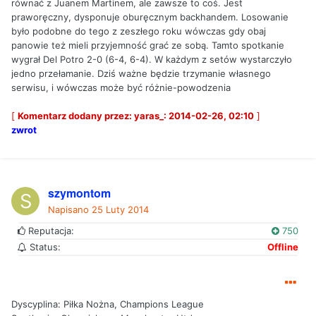
równać z Juanem Martinem, ale zawsze to coś. Jest
praworęczny, dysponuje oburęcznym backhandem. Losowanie
było podobne do tego z zeszłego roku wówczas gdy obaj
panowie też mieli przyjemność grać ze sobą. Tamto spotkanie
wygrał Del Potro 2-0 (6-4, 6-4). W każdym z setów wystarczyło
jedno przełamanie. Dziś ważne będzie trzymanie własnego
serwisu, i wówczas może być różnie-powodzenia
[
Komentarz dodany przez: yaras_: 2014-02-26, 02:10
]
zwrot
szymontom
Napisano
25 Luty 2014
Reputacja:
750
Status:
Offline
Dyscyplina: Piłka Nożna, Champions League