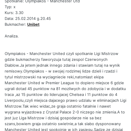
Spotkanie: Olympiakos - Manchester Utd
Typ: x
Kurs: 3.30
Data: 25.02.2014 g.20.45
Bukmacher:
Unibet
Analiza.
Olympiakos - Manchester United czyli spotkanie Ligi Mistrzow
gdzie bukmacherzy faworyzuja tutaj zespol Czerwonych
Diablow.Ja jetem jednak innego zdania i stawiam tutaj na wynik
remisowy.Olympiakos - w swojej rodzimej lidze dzieli i rzadzi i
tytul mistrzowski na wyciagniecie reki,natomiast ekipa
Manchester United w Premier League to dopiero miejsce 6 gdzie
ugrali dotad 45 punktow na 81 mozliwych do zdobycia i w dodatku
traca ,az 15 punktow do liderujacej Chelsea i 11 punktow do 4
Liverpoolu,czyli miejsca dajacego prawo udzialu w eliminacjach Ligi
Mistrzow.Tak wiec widac,ze graja ostatnio fatalnie i nawet
wygrana wyjazdowa z Crystal Palace 2-0 niczego nie zmienia.A to
jest juz Liga Mistrzow i dzisiaj gospodarze nie sa bez
szans,bowiem graja ostatnio swietnie,a tak slabo dysponowany
Manchester United jest spokojnie w ich zasiegu.Sadze,ze dzisiaj