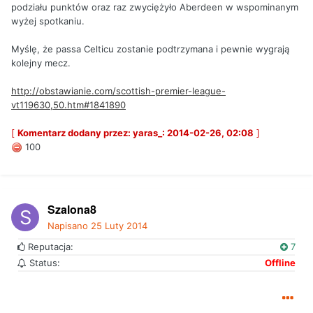
podziału punktów oraz raz zwyciężyło Aberdeen w wspominanym
wyżej spotkaniu.
Myślę, że passa Celticu zostanie podtrzymana i pewnie wygrają
kolejny mecz.
http://obstawianie.com/scottish-premier-league-
vt119630,50.htm#1841890
[
Komentarz dodany przez: yaras_: 2014-02-26, 02:08
]
100
Szalona8
Napisano
25 Luty 2014
Reputacja:
7
Status:
Offline