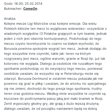
Godz: 18.00; 25.02.2014
Bukmacher:
ComeOn
Analiza:
Kolejne mecze Ligi Mistrzów oraz kolejne emocje. Dla wielu
Polskich kibiców ten mecz to wyjątkowe widowisko- oczywiście z
wiadomych względów (3 Polaków grających w tym teamie, jednak
jeden z nich jest obecnie kontuzjowany). Podchodząc do tego
meczu czysto teoretycznie to czarno na białym wychodzi, że
Borussia powinna spokojnie wygrać ten mecz. Jednak dodając do
tego wszystkie inne czynniki, takie jak: teren na którym
rozgrywany jest mecz, ogólne warunki, granie w Rosji itp. już tak
kolorowo nie wygląda. Dlatego ja osobiście nie ruszałbym tego
spotkanie podchodząc co do zwycięzcy tego meczu, ponieważ
osobiście uważam, że wszystko się w Petersburgu może się
zdarzyć. Borussia Dortmund w ostatnim meczu pokazała jak nie
powinno się grać w piłkę i uważam, że do wtorku nic specjalnego
się nie zmieni, dochodzi do tego presja tego spotkania, trudny
teren oraz godzina meczu. Według mnie wszystkie te czynniki są
kluczowe do podtrzymania passy jaką jest mało bramek w Rosji.
Zenit wypoczęty głodny gry, ale grają z dużo lepszą drużyną
dlatego uważam, że od początku nastawieni będą na dobrą