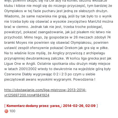
więc powinni skupić się na LM aby na koniec sezonu włodarze
klubu i kibice nie mogli się do niczego przyczepić, tym bardziej że
Olympiakos w tej fazie pucharu jest jedną ze słabszych drużyn.
Wiadomo, że same nazwiska nie grają, jeśli by tak było to o wynik
nie trzeba było się obawiać a wysokie zwycięztwo ManUtd można
brać w ciemno. Jednak tak nie jest, trzeba troche pobiegać,
powalczyć, pokazać zaangażowanie, jak już pisałem nic łatwo nie
przychodzi. Mimo tego, żę gospodarze w 26 meczach zdobyli 74
bramki Moyes nie powinien się obawiać Olympiakosu, powinien
ustawić zespół ofensywnie pokazać Grekom jak gra się w piłke.
Na to właśnie licze myślę, że Anglicy przywiozą z archipelagu
przynajmniej dwubramkową zaliczke. W końcu liga grecka jest jak
Ligue One w Anglii. Ostatnie spotkania obu drużyn miały miejsce
w latach 2001/2002 wtedy to dwukrotnie na wyjeździe górą były
Czerwone Diabły wygrywając 0:2 i 2:3 po czym u siebie
pieczętowali awans wysokimi wygranymi. Powodzenia !
http://obstawianie.com/liga-mistrzow-2013-2014-
vt125697,200.htm#1841924
[
Komentarz dodany przez: yaras_: 2014-02-26, 02:09
]
100