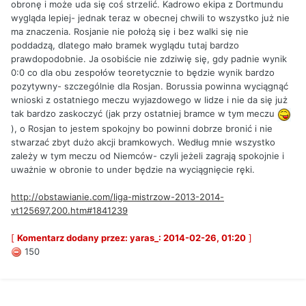
obronę i może uda się coś strzelić. Kadrowo ekipa z Dortmundu
wygląda lepiej- jednak teraz w obecnej chwili to wszystko już nie
ma znaczenia. Rosjanie nie położą się i bez walki się nie
poddadzą, dlatego mało bramek wyglądu tutaj bardzo
prawdopodobnie. Ja osobiście nie zdziwię się, gdy padnie wynik
0:0 co dla obu zespołów teoretycznie to będzie wynik bardzo
pozytywny- szczególnie dla Rosjan. Borussia powinna wyciągnąć
wnioski z ostatniego meczu wyjazdowego w lidze i nie da się już
tak bardzo zaskoczyć (jak przy ostatniej bramce w tym meczu
), o Rosjan to jestem spokojny bo powinni dobrze bronić i nie
stwarzać zbyt dużo akcji bramkowych. Według mnie wszystko
zależy w tym meczu od Niemców- czyli jeżeli zagrają spokojnie i
uważnie w obronie to under będzie na wyciągnięcie ręki.
http://obstawianie.com/liga-mistrzow-2013-2014-
vt125697,200.htm#1841239
[
Komentarz dodany przez: yaras_: 2014-02-26, 01:20
]
150