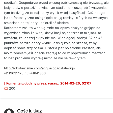
spotkań. Gospodarze przed własną publicznością nie błyszczą, ale
jedyne dwie porażki na własnym stadionie muszą robić wrażenie,
tym bardziej, że to najlepszy wynik w tej klasyfikacji. Cóż z tego
jak to fantastyczne osiągnięcie psują remisy, których na własnych
śmieciach do tej pory uzbierali aż siedem.
Rotherham zaś, to według mnie najlepsza drużyna grająca na
wyjazdach mimo że w tej klasyfikacji są na trzecim miejscu, to
uważam, że lepszej ekipy nie ma. W delegacji zdobyli 32 na 45
punktów, bardzo dobry wynik i dzisiaj kolejna szansa, żeby
dopisać sobie trzy oczka. Historia jest po stronie Preston, ale
moim zdaniem jeśli goście zagrają to co w poprzednich meczach,
to bez problemu wygrają mimo że nie są faworytem.
http://obstawianie.com/anglia-pozostale-ligi-
vt119631,175.htm#1841856
[
Komentarz dodany przez: yaras_: 2014-02-26, 02:07
]
200
Gość lukkaz