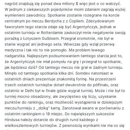
nagród znajdują się ponad dwa miliony $ więc jest o co walczyć.
W jednym z ciekawszych pojedynków moim zdaniem zagrają wyżej
wymienieni zawodnicy. Spotkanie zostanie rozegrane na korcie
centralnym po meczu Berdycha z z Copilem. Zdecydowanym
faworytem tego starcia zdaje się być Argentyńczyk, jednak w
ostatnim turnieju w Rotterdamie zaskoczył mnie negatywnie swoją
porażką z Łotyszem Gulbisem. Przegrał sromotnie, nie był w
stanie wygrać ani jednego seta. Wówczas gdy wziął przerwę
medyczna i tak nic to nie pomogło. Ma problem lewego
nadgarstka. Najlepszym podsumowaniem tamtego starcia jest to,
że Argentyńczyk nie miał pomysłu na grę i przegrał to spotkanie,
jak będziesz dziś? Od tamtego meczu nie grał w żadnym turnieju.
Minęło od tamtego spotkania kilka dni. Somdev natomiast w
ostatnich dniach prezentuje znakomitą formę. Na przestrzeni
trzech ostatnich turniejów dotarł dwukrotnie do półfinału, oraz
ostatnio w Delhi był w finale gdzie wygrał turniej. Może i nie był to
turniej mocno obsadzony, ale zwycięstwo się liczy, uzyskanie
punktów do rankingu, oraz możliwość wystąpienia w dzisiejszym
meczu/turnieju z ,,dziką'' kartą. Zanotował awans w porównaniu z
ostatnim rankingiem o 18 miejsc. Do największych sukcesów
Hindusa należy dotarcie do drugich rund każdego z
wielkoszlemowych turniejów. Z pewnością wynikami nie ma co się