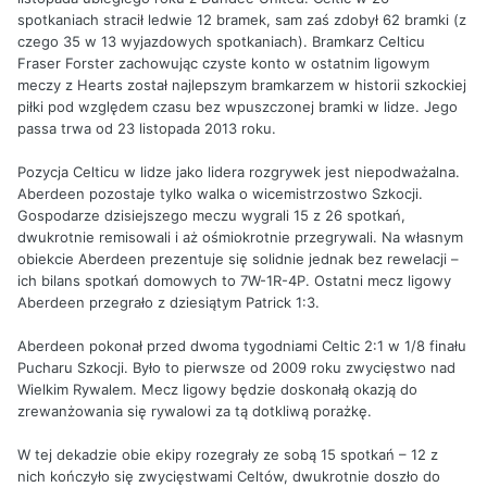
spotkaniach stracił ledwie 12 bramek, sam zaś zdobył 62 bramki (z
czego 35 w 13 wyjazdowych spotkaniach). Bramkarz Celticu
Fraser Forster zachowując czyste konto w ostatnim ligowym
meczy z Hearts został najlepszym bramkarzem w historii szkockiej
piłki pod względem czasu bez wpuszczonej bramki w lidze. Jego
passa trwa od 23 listopada 2013 roku.
Pozycja Celticu w lidze jako lidera rozgrywek jest niepodważalna.
Aberdeen pozostaje tylko walka o wicemistrzostwo Szkocji.
Gospodarze dzisiejszego meczu wygrali 15 z 26 spotkań,
dwukrotnie remisowali i aż ośmiokrotnie przegrywali. Na własnym
obiekcie Aberdeen prezentuje się solidnie jednak bez rewelacji –
ich bilans spotkań domowych to 7W-1R-4P. Ostatni mecz ligowy
Aberdeen przegrało z dziesiątym Patrick 1:3.
Aberdeen pokonał przed dwoma tygodniami Celtic 2:1 w 1/8 finału
Pucharu Szkocji. Było to pierwsze od 2009 roku zwycięstwo nad
Wielkim Rywalem. Mecz ligowy będzie doskonałą okazją do
zrewanżowania się rywalowi za tą dotkliwą porażkę.
W tej dekadzie obie ekipy rozegrały ze sobą 15 spotkań – 12 z
nich kończyło się zwycięstwami Celtów, dwukrotnie doszło do