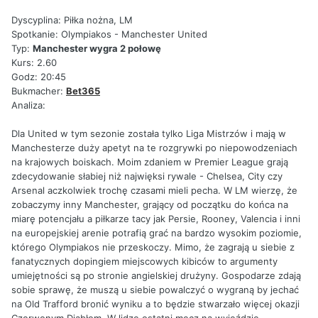
Dyscyplina: Piłka nożna, LM
Spotkanie: Olympiakos - Manchester United
Typ:
Manchester wygra 2 połowę
Kurs: 2.60
Godz: 20:45
Bukmacher:
Bet365
Analiza:
Dla United w tym sezonie została tylko Liga Mistrzów i mają w
Manchesterze duży apetyt na te rozgrywki po niepowodzeniach
na krajowych boiskach. Moim zdaniem w Premier League grają
zdecydowanie słabiej niż najwięksi rywale - Chelsea, City czy
Arsenal aczkolwiek trochę czasami mieli pecha. W LM wierzę, że
zobaczymy inny Manchester, grający od początku do końca na
miarę potencjału a piłkarze tacy jak Persie, Rooney, Valencia i inni
na europejskiej arenie potrafią grać na bardzo wysokim poziomie,
którego Olympiakos nie przeskoczy. Mimo, że zagrają u siebie z
fanatycznych dopingiem miejscowych kibiców to argumenty
umiejętności są po stronie angielskiej drużyny. Gospodarze zdają
sobie sprawę, że muszą u siebie powalczyć o wygraną by jechać
na Old Trafford bronić wyniku a to będzie stwarzało więcej okazji