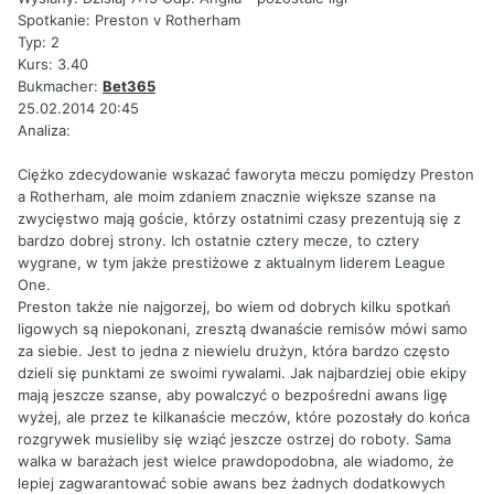
Spotkanie: Preston v Rotherham
Typ: 2
Kurs: 3.40
Bukmacher:
Bet365
25.02.2014 20:45
Analiza:
Ciężko zdecydowanie wskazać faworyta meczu pomiędzy Preston
a Rotherham, ale moim zdaniem znacznie większe szanse na
zwycięstwo mają goście, którzy ostatnimi czasy prezentują się z
bardzo dobrej strony. Ich ostatnie cztery mecze, to cztery
wygrane, w tym jakże prestiżowe z aktualnym liderem League
One.
Preston także nie najgorzej, bo wiem od dobrych kilku spotkań
ligowych są niepokonani, zresztą dwanaście remisów mówi samo
za siebie. Jest to jedna z niewielu drużyn, która bardzo często
dzieli się punktami ze swoimi rywalami. Jak najbardziej obie ekipy
mają jeszcze szanse, aby powalczyć o bezpośredni awans ligę
wyżej, ale przez te kilkanaście meczów, które pozostały do końca
rozgrywek musieliby się wziąć jeszcze ostrzej do roboty. Sama
walka w barażach jest wielce prawdopodobna, ale wiadomo, że
lepiej zagwarantować sobie awans bez żadnych dodatkowych