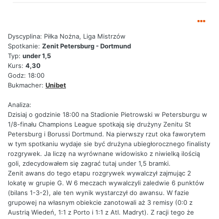
Dyscyplina: Piłka Nożna, Liga Mistrzów
Spotkanie:
Zenit Petersburg - Dortmund
Typ:
under 1,5
Kurs:
4,30
Godz: 18:00
Bukmacher:
Unibet
Analiza:
Dzisiaj o godzinie 18:00 na Stadionie Pietrowski w Petersburgu w
1/8-finału Champions League spotkają się drużyny Zenitu St
Petersburg i Borussi Dortmund. Na pierwszy rzut oka faworytem
w tym spotkaniu wydaje sie być drużyna ubiegłorocznego finalisty
rozgrywek. Ja liczę na wyrównane widowisko z niwielką ilością
goli, zdecydowałem się zagrać tutaj under 1,5 bramki.
Zenit awans do tego etapu rozgrywek wywalczył zajmując 2
lokatę w grupie G. W 6 meczach wywalczyli zaledwie 6 punktów
(bilans 1-3-2), ale ten wynik wystarczył do awansu. W fazie
grupowej na własnym obiekcie zanotowali aż 3 remisy (0:0 z
Austrią Wiedeń, 1:1 z Porto i 1:1 z Atl. Madryt). Z racji tego że