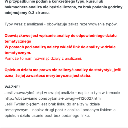
W przypadku nie podania konkretnego typu, kursu lub
bukmachera analiza nie będzie liczona, za brak podania godziny
odejmujemy 0.3 z kursu.
Typy wraz z analizami - obowiązuje zakaz rezerwowania typów.
Obowiązkowe jest wpisanie analizy do odpowiedniego działu
tematycznego
W postach pod analizą należy wkleić link do analizy w dziale
tematycznym.
Pomoże to nam rozwinąć działy z analizami.
Opiekun działu ma prawo nie zaliczyć analizy do statystyk, jeśli
uzna, że jej zawartość merytoryczna jest słaba.
WAŻNE!
Jeśli zauważyłeś błąd w swojej analizie - napisz o tym w temacie
http://obstawianie.com/pytania-i-uwagi-vt120027.htm
Jeśli Twoim błędem jest brak linku do analizy w dziale
tematycznym - napisz drugi post z analiza i podanym linkiem a
opiekun działu usunie post bez podanego linku.