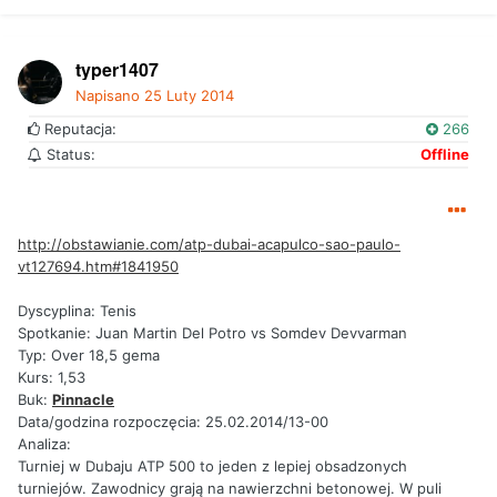
typer1407
Napisano
25 Luty 2014
Reputacja:
266
Status:
Offline
http://obstawianie.com/atp-dubai-acapulco-sao-paulo-
vt127694.htm#1841950
Dyscyplina: Tenis
Spotkanie: Juan Martin Del Potro vs Somdev Devvarman
Typ: Over 18,5 gema
Kurs: 1,53
Buk:
Pinnacle
Data/godzina rozpoczęcia: 25.02.2014/13-00
Analiza:
Turniej w Dubaju ATP 500 to jeden z lepiej obsadzonych
turniejów. Zawodnicy grają na nawierzchni betonowej. W puli