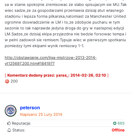
sa w stanie spokojnie zremisowac ze slabo spisujacym sie MU.Tak
wiec sadze,ze za gospodarzami przemawia dzisiaj atut wlasnego
stadionu i lepsza forma pilkarska,natomiast za Manchester United
ogromne doswiadczenie w LM i to,ze zdobycie pucharu w tym
sezonie to tak naprawde jedyna droga do gry w nastepnej edycji
LM.Sadze,ze dzisiaj ekipa przyjezdna nie bedzie forsowac tempa i
w pelni zadowoli sie remisem.Typuje wiec w pierwszym spotkaniu
pomiedzy tymi ekipami wynik remisowy 1-1.
http://obstawianie.com/liga-mistrzow-2013-2014-
vt125697,200.htm#1841977
[
Komentarz dodany przez: yaras_: 2014-02-26, 02:10
]
200
peterson
Napisano
25 Luty 2014
Reputacja:
665
Status:
Offline