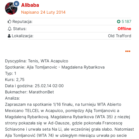
Alibaba
Napisano
24 Luty 2014
Reputacja:
5 187
Status:
Offline
Lokalizacja:
Old Trafford
Dyscyplina: Tenis, WTA Acapulco
Spotkanie: Ajla Tomljanovic - Magdalena Rybarikova
Typ: 1
Kurs: 2,75
Data i godzina: 25.02.14 02:00
Bukmacher: MarathonBet
Analiza:
Zapraszam na spotkanie 1/16 finału, na turnieju WTA Abierto
Mexicano TELCEL w Acapulco, pomiędzy Ajlą Tomljanovic a
Magdaleną Rybarikovą. Magdalena Rybarikova (WTA 35) z niezłej
strony pokazała się w Ad-Dausze, gdzie pokonała Francescę
Schiavone i urwała seta Na Li, ale wcześniej grała słabo. Natomiast
Ajla Tomljanović (WTA 74) w ubiegłym miesiącu urwała po secie