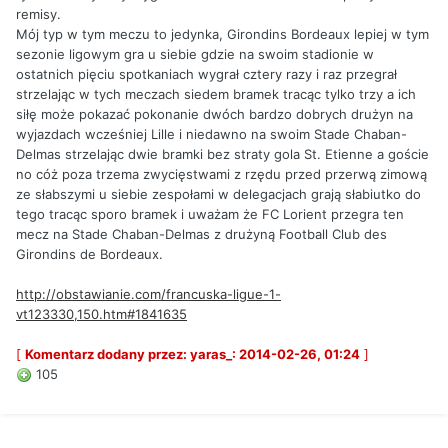
remisy.
Mój typ w tym meczu to jedynka, Girondins Bordeaux lepiej w tym
sezonie ligowym gra u siebie gdzie na swoim stadionie w
ostatnich pięciu spotkaniach wygrał cztery razy i raz przegrał
strzelając w tych meczach siedem bramek tracąc tylko trzy a ich
siłę może pokazać pokonanie dwóch bardzo dobrych drużyn na
wyjazdach wcześniej Lille i niedawno na swoim Stade Chaban-
Delmas strzelając dwie bramki bez straty gola St. Etienne a goście
no cóż poza trzema zwycięstwami z rzędu przed przerwą zimową
ze słabszymi u siebie zespołami w delegacjach grają słabiutko do
tego tracąc sporo bramek i uważam że FC Lorient przegra ten
mecz na Stade Chaban-Delmas z drużyną Football Club des
Girondins de Bordeaux.
http://obstawianie.com/francuska-ligue-1-
vt123330,150.htm#1841635
[
Komentarz dodany przez: yaras_: 2014-02-26, 01:24
]
105