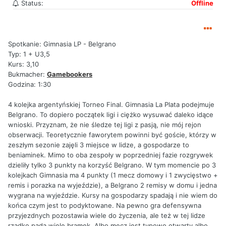
Status:
Offline
Spotkanie: Gimnasia LP - Belgrano
Typ: 1 + U3,5
Kurs: 3,10
Bukmacher:
Gamebookers
Godzina: 1:30
4 kolejka argentyńskiej Torneo Final. Gimnasia La Plata podejmuje
Belgrano. To dopiero początek ligi i ciężko wysuwać daleko idące
wnioski. Przyznam, że nie śledze tej ligi z pasją, nie mój rejon
obserwacji. Teoretycznie faworytem powinni być goście, którzy w
zeszłym sezonie zajęli 3 miejsce w lidze, a gospodarze to
beniaminek. Mimo to oba zespoły w poprzedniej fazie rozgrywek
dzieliły tylko 3 punkty na korzyść Belgrano. W tym momencie po 3
kolejkach Gimnasia ma 4 punkty (1 mecz domowy i 1 zwycięstwo +
remis i porazka na wyjeździe), a Belgrano 2 remisy w domu i jedna
wygrana na wyjeździe. Kursy na gospodarzy spadają i nie wiem do
końca czym jest to podyktowane. Na pewno gra defensywna
przyjezdnych pozostawia wiele do życzenia, ale też w tej lidze
rzadko pada wiele bramek. Albo mecz jest typowo otwarty albo