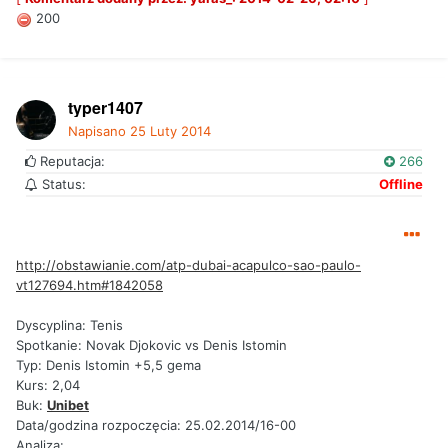
200
typer1407
Napisano
25 Luty 2014
Reputacja:
266
Status:
Offline
http://obstawianie.com/atp-dubai-acapulco-sao-paulo-
vt127694.htm#1842058
Dyscyplina: Tenis
Spotkanie: Novak Djokovic vs Denis Istomin
Typ: Denis Istomin +5,5 gema
Kurs: 2,04
Buk:
Unibet
Data/godzina rozpoczęcia: 25.02.2014/16-00
Analiza: