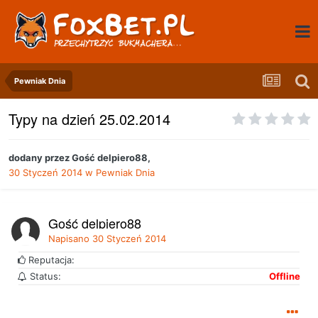
Pewniak Dnia
Typy na dzień 25.02.2014
dodany przez
Gość delpiero88
,
30 Styczeń 2014
w
Pewniak Dnia
Gość delpiero88
Napisano
30 Styczeń 2014
Reputacja:
Status:
Offline