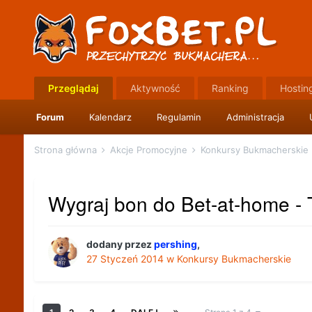
Przeglądaj
Aktywność
Ranking
Hostin
Forum
Kalendarz
Regulamin
Administracja
Strona główna
Akcje Promocyjne
Konkursy Bukmacherskie
Wygraj bon do Bet-at-home -
dodany przez
pershing
,
27 Styczeń 2014
w
Konkursy Bukmacherskie