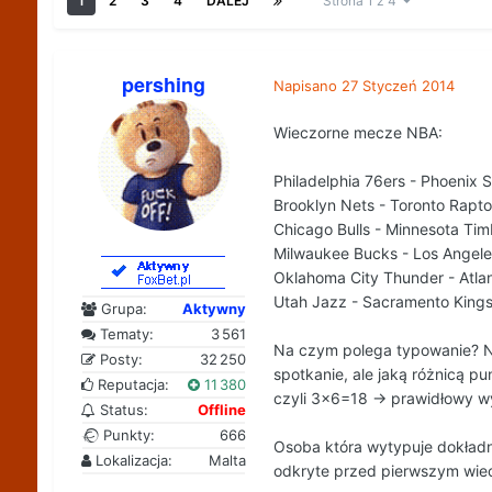
1
2
3
4
DALEJ
Strona 1 z 4
pershing
Napisano
27 Styczeń 2014
Wieczorne mecze NBA:
Philadelphia 76ers - Phoenix 
Brooklyn Nets - Toronto Rapto
Chicago Bulls - Minnesota Ti
Milwaukee Bucks - Los Angele
Oklahoma City Thunder - Atla
Utah Jazz - Sacramento King
Grupa:
Aktywny
Tematy:
3 561
Na czym polega typowanie? N
Posty:
32 250
spotkanie, ale jaką różnicą p
Reputacja:
11 380
czyli 3x6=18 -> prawidłowy w
Status:
Offline
Punkty:
666
Osoba która wytypuje dokład
Lokalizacja:
Malta
odkryte przed pierwszym wiec