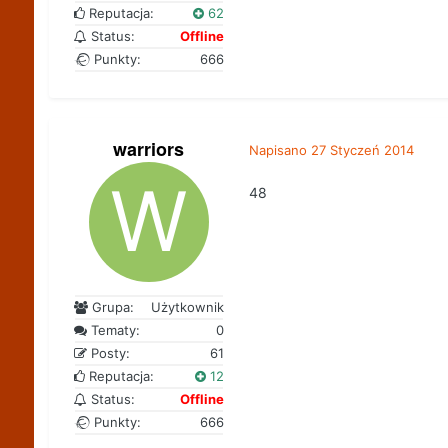
Reputacja:
62
Status:
Offline
Punkty:
666
warriors
Napisano
27 Styczeń 2014
48
Grupa:
Użytkownik
Tematy:
0
Posty:
61
Reputacja:
12
Status:
Offline
Punkty:
666