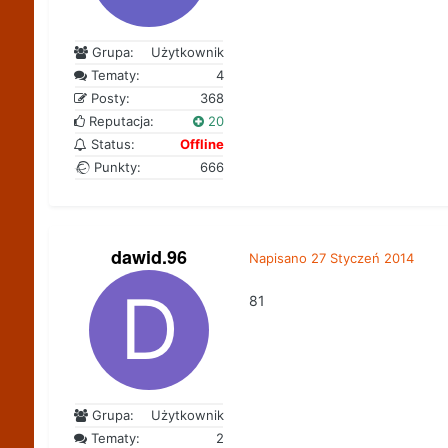
Grupa:
Użytkownik
Tematy:
4
Posty:
368
Reputacja:
20
Status:
Offline
Punkty:
666
dawid.96
Napisano
27 Styczeń 2014
81
Grupa:
Użytkownik
Tematy:
2