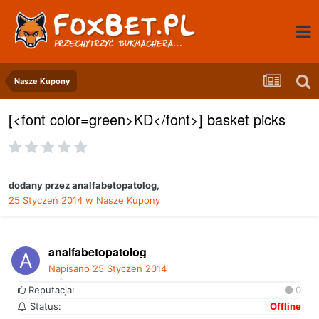
Nasze Kupony
[<font color=green>KD</font>] basket picks
dodany przez
analfabetopatolog
,
25 Styczeń 2014
w
Nasze Kupony
analfabetopatolog
Napisano
25 Styczeń 2014
Reputacja:
0
Status:
Offline