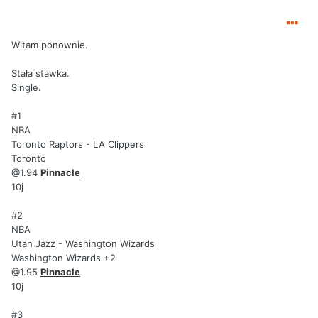
Witam ponownie.
Stała stawka.
Single.
#1
NBA
Toronto Raptors - LA Clippers
Toronto
@1.94
Pinnacle
10j
#2
NBA
Utah Jazz - Washington Wizards
Washington Wizards +2
@1.95
Pinnacle
10j
#3