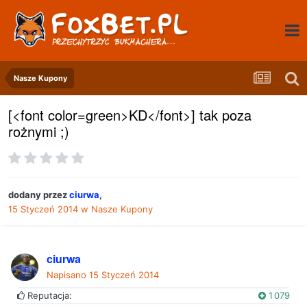
Nasze Kupony
[<font color=green>KD</font>] tak poza
rożnymi ;)
dodany przez
ciurwa
,
15 Styczeń 2014
w
Nasze Kupony
ciurwa
Napisano
15 Styczeń 2014
Reputacja:
1 079