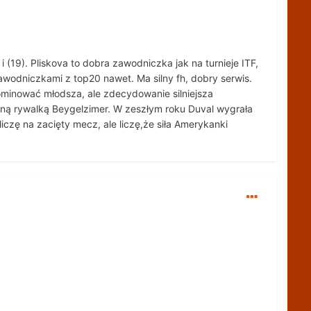
 (19). Pliskova to dobra zawodniczka jak na turnieje ITF,
 zawodniczkami z top20 nawet. Ma silny fh, dobry serwis.
ominować młodsza, ale zdecydowanie silniejsza
dną rywalką Beygelzimer. W zeszłym roku Duval wygrała
iczę na zacięty mecz, ale liczę,że siła Amerykanki