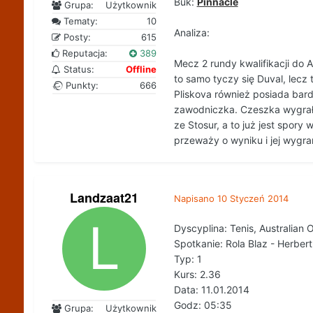
Buk:
Pinnacle
Grupa:
Użytkownik
Tematy:
10
Analiza:
Posty:
615
Reputacja:
389
Mecz 2 rundy kwalifikacji do A
Status:
Offline
to samo tyczy się Duval, lecz 
Punkty:
666
Pliskova również posiada bar
zawodniczka. Czeszka wygrała
ze Stosur, a to już jest spory
przeważy o wyniku i jej wygra
Landzaat21
Napisano
10 Styczeń 2014
Dyscyplina: Tenis, Australian 
Spotkanie: Rola Blaz - Herber
Typ: 1
Kurs: 2.36
Data: 11.01.2014
Godz: 05:35
Grupa:
Użytkownik