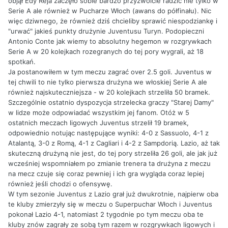
objął Edy Reja zaczęło sobie bardzo przyzwoicie radzić nie tylko w
Serie A ale również w Pucharze Włoch (awans do półfinału). Nic
więc dziwnego, że również dziś chcieliby sprawić niespodziankę i
"urwać" jakieś punkty drużynie Juventusu Turyn. Podopieczni
Antonio Conte jak wiemy to absolutny hegemon w rozgrywkach
Serie A w 20 kolejkach rozegranych do tej pory wygrali, aż 18
spotkań.
Ja postanowiłem w tym meczu zagrać over 2.5 goli. Juventus w
tej chwili to nie tylko pierwsza drużyna we włoskiej Serie A ale
również najskuteczniejsza - w 20 kolejkach strzeliła 50 bramek.
Szczególnie ostatnio dyspozycja strzelecka graczy "Starej Damy"
w lidze może odpowiadać wszystkim jej fanom. Otóż w 5
ostatnich meczach ligowych Juventus strzelił 19 bramek,
odpowiednio notując następujące wyniki: 4-0 z Sassuolo, 4-1 z
Atalantą, 3-0 z Romą, 4-1 z Cagliari i 4-2 z Sampdorią. Lazio, aż tak
skuteczną drużyną nie jest, do tej pory strzeliła 26 goli, ale jak już
wcześniej wspomniałem po zmianie trenera ta drużyna z meczu
na mecz czuje się coraz pewniej i ich gra wygląda coraz lepiej
również jeśli chodzi o ofensywę.
W tym sezonie Juventus z Lazio grał już dwukrotnie, najpierw oba
te kluby zmierzyły się w meczu o Superpuchar Włoch i Juventus
pokonał Lazio 4-1, natomiast 2 tygodnie po tym meczu oba te
kluby znów zagrały ze sobą tym razem w rozgrywkach ligowych i