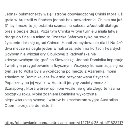
Jednak bukmacherzy wzięli stronę doswiadczonej Chinki która już
grała w Australii w finałach jednak bez powodzenia. Chinka ma już
31 lay i może to jej ostatnia szansa na sukces wAustralii dlatego
presja będzie duża. Poza tym Chinka w tym turnieju miała łatwą
drogę do finału a mimo to Czeszka Safarova tylko na swoje
życzenie dała się ograć Chince. Handi zdecydowanie dla Li Na 4-0
dwa mecze na cegle jeden w hali oraz jeden na kortach twardych.
Gdybym nie widział gry Cibulkovej z Radwańską nie
zdecydowałbym się grać na Słowaczkę. Jednak Dominika imponuje
świetnym przygotowaniem fizycznym. Wszyscy koncentrują się na
tym ,że to Polka była wykończona po meczu z Azarenką. moim
zdaniem to Dominika jest świetnie przygotowana fizycznie.
Popatrzmy na jej wyniki w Australii jedyny zaciety mecz z
Szarapovą , która wbrew opiniom wcale nie grała zlego tenisa na
początku roku. Moim zdaniem Dominika wykorzysta
niepowtarzalną szansę i wbrew bukmacherom wygra Australian
Open i przejdzie do historii.
http://obstawianie.com/australian-open-vt127154,25.htm#1823717