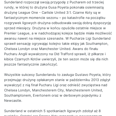
Sunderland rozpoczął swoją przygodę z Pucharem od trzeciej
rundy, w której to drużyna Gusa Poyeta pokonała osiemnastą
drużynę League One - Carlisle United 3:1. Czarne Koty są w
fantastycznym momencie sezonu – po katastrofie na początku
rozgrywek ligowych drużyna odbudowała swoją dobrą dyspozycję
sprzed miesięcy. Drużyna w końcu opuściła ostatnie miejsce w
Premier League, a w nadchodzącej kolejce będzie miała możliwość
awansu nawet na miejsce szesnaste. W Pucharze Ligi Sunderland
sprawił sensację ogrywając kolejno takie ekipy jak Southampton,
Chelsea Londyn oraz Manchester United. Awans do finału
Pucharu Anglii wywalczony na Old Trafford sprawił, iż piłkarze i
kibice Czarnych Kotów uwierzyli, że ten sezon może się dla nich
jeszcze fantastycznie zakończyć.
Wszystkie sukcesy Sunderlandu to zasługa Gustavo Poyeta, który
przejmując drużynę opłakanym stanie w październiku 2013 zdążył
wywalczyć z nią finał Pucharu Ligi oraz odnieść zwycięstwa nad
Chelsea Londyn, Manchesterem City, Manchesterem United,
Southamptonem, Evertonem oraz w derbowym pojedynku z
Newcastle.
Sunderland w ostatnich 5 spotkaniach ligowych zdobył aż 8
punktów. Ostatni raz Czarne Koty przegrały w noworocznym