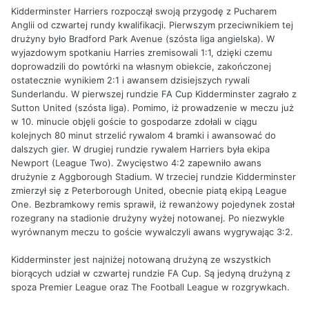
Kidderminster Harriers rozpoczął swoją przygodę z Pucharem
Anglii od czwartej rundy kwalifikacji. Pierwszym przeciwnikiem tej
drużyny było Bradford Park Avenue (szósta liga angielska). W
wyjazdowym spotkaniu Harries zremisowali 1:1, dzięki czemu
doprowadzili do powtórki na własnym obiekcie, zakończonej
ostatecznie wynikiem 2:1 i awansem dzisiejszych rywali
Sunderlandu. W pierwszej rundzie FA Cup Kidderminster zagrało z
Sutton United (szósta liga). Pomimo, iż prowadzenie w meczu już
w 10. minucie objęli goście to gospodarze zdołali w ciągu
kolejnych 80 minut strzelić rywalom 4 bramki i awansować do
dalszych gier. W drugiej rundzie rywalem Harriers była ekipa
Newport (League Two). Zwycięstwo 4:2 zapewniło awans
drużynie z Aggborough Stadium. W trzeciej rundzie Kidderminster
zmierzył się z Peterborough United, obecnie piatą ekipą League
One. Bezbramkowy remis sprawił, iż rewanżowy pojedynek został
rozegrany na stadionie drużyny wyżej notowanej. Po niezwykle
wyrównanym meczu to goście wywalczyli awans wygrywając 3:2.
Kidderminster jest najniżej notowaną drużyną ze wszystkich
biorących udział w czwartej rundzie FA Cup. Są jedyną drużyną z
spoza Premier League oraz The Football League w rozgrywkach.