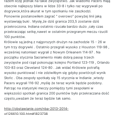
razem liczę jednak na takie zwycięstwo. Jak wiadomo Pacers mają
obecnie najlepszy bilans w lidze 33-8 i tylko raz wygrywali po
dogrywce,która akurat w tym spotkaniu nie zaszkodzi.
Ponownie postanowiłem zagrać " overowo" powyżej linii jaką
wystawiają buki . Myslę,że dziś granica 203,5 zostanie dziś
przekroczona. Indiana ostatnio rzucała bardzo dużo ,cały czas
przekraczając setkę,nawet w ostatnim przegranym meczu rzucili
100 punktów.
Królowie są jedną z najgorszych drużyn na zachodzie 15 - 26 w
tym trzy dogrywki . Ostatnio przegrali wysoko z Houston 119-98 ,
wcześniej natomiast wygrali z Nowym Orleanem 114-97 . Na
początku stycznia Sacramento miało dobrą passę trzech
zwycięstw pod rząd pokonując kolejno Portland 123-119 , Orlando
103-83 oraz Cleveland 124-80 . Jak widać Królowie potrafią
wysoko punktować i nie zdziwiłbym się gdyby powtórzyli wynik
Słońc . Oba zespoły spotkały się 15 stycznia w Indianie ,wtedy
Pacers wygrali 116-92 ,myślę że teraz wynik będzie podobny.
Patrząc na statystyki meczy pomiędzy tymi zespołami w
większości spotkań granica 200 punktów było przekraczana dość
często,uważam że teraz będzie tak samo.
http://obstawianie.com/nba-2013-2014-
vt126610,100.htm#1823738