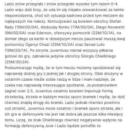
Lazio znów przegrało i znów przegrało wysoko tym razem 0-4.
Lazio więc dziś liczy, że uda im się niejako zrewanżować za tamte
niepowodzenia, choć ich sytuacja kadrowa przed tym meczem do
najlepszych nie należy. Kontuzjowani są bowiem obrońcy Stefan
Radu (15M/0G/0A), Abdoulay Konko (11M/0G/0A), Diego Novaretti
(9M/0G/0A) oraz Ederson, ofensywy pomocnik (22M/1G/1A), na
domiar złego za kartki w dzisiejszym meczu pauzować muszą dwaj
pomocnicy Ogenyi Onazi (25M/1G/2A) oraz Senad Lulic
(19M/2G/1A). Po stronie Juventusu niemal wszyscy piłkarze
gotowi do gry, zabraknie jedynie obrońcy Giorgio Chielliniego
(25M/3G/2A).
Podsumowując myślę, że w tym meczu możemy spodziewać się
naprawdę dobrej gry z jednej jak i drugiej strony. Obie drużyny w
ostatnim czasie nieźle sobie radzą w lidze i mam nadzieje, że
czeka nas naprawdę interesujące spotkanie. Ja postanowiłem
zagrać over 2.5, Juventus ostatnio bowiem imponuje formą
strzelecką, strzela w każdym meczu sporo bramek i myślę, że dziś
również znajdą drogę do bramki. Lazio jednak również powinno
coś strzelić, Juventus może ostatnio i bramek sporo strzela, ale i
ich gra w defensywie nie jest tak dobra jak jeszcze kilka miesięcy
temu. Liczę, że brak Chielliniego również negatywnie wpłynie na
formację defensywną Juve i Lazio będzie potrafiło to