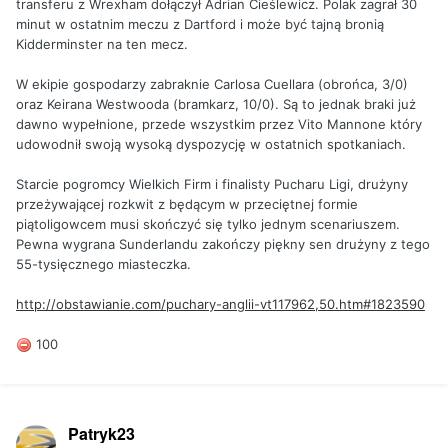
transferu z Wrexham dołączył Adrian Cieślewicz. Polak zagrał 30
minut w ostatnim meczu z Dartford i może być tajną bronią
Kidderminster na ten mecz.
W ekipie gospodarzy zabraknie Carlosa Cuellara (obrońca, 3/0)
oraz Keirana Westwooda (bramkarz, 10/0). Są to jednak braki już
dawno wypełnione, przede wszystkim przez Vito Mannone który
udowodnił swoją wysoką dyspozycję w ostatnich spotkaniach.
Starcie pogromcy Wielkich Firm i finalisty Pucharu Ligi, drużyny
przeżywającej rozkwit z będącym w przeciętnej formie
piątoligowcem musi skończyć się tylko jednym scenariuszem.
Pewna wygrana Sunderlandu zakończy piękny sen drużyny z tego
55-tysięcznego miasteczka.
http://obstawianie.com/puchary-anglii-vt117962,50.htm#1823590
100
Patryk23