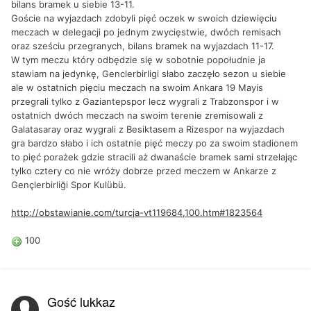
bilans bramek u siebie 13-11.
Goście na wyjazdach zdobyli pięć oczek w swoich dziewięciu
meczach w delegacji po jednym zwycięstwie, dwóch remisach
oraz sześciu przegranych, bilans bramek na wyjazdach 11-17.
W tym meczu który odbędzie się w sobotnie popołudnie ja
stawiam na jedynkę, Genclerbirligi słabo zaczęło sezon u siebie
ale w ostatnich pięciu meczach na swoim Ankara 19 Mayis
przegrali tylko z Gaziantepspor lecz wygrali z Trabzonspor i w
ostatnich dwóch meczach na swoim terenie zremisowali z
Galatasaray oraz wygrali z Besiktasem a Rizespor na wyjazdach
gra bardzo słabo i ich ostatnie pięć meczy po za swoim stadionem
to pięć porażek gdzie stracili aż dwanaście bramek sami strzelając
tylko cztery co nie wróży dobrze przed meczem w Ankarze z
Gençlerbirliği Spor Kulübü.
http://obstawianie.com/turcja-vt119684,100.htm#1823564
100
Gość lukkaz