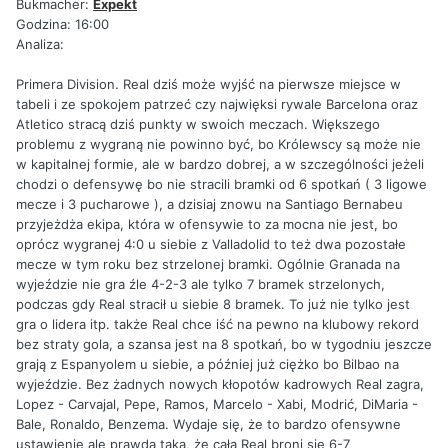
Bukmacher:
Expekt
Godzina: 16:00
Analiza:
Primera Division. Real dziś może wyjść na pierwsze miejsce w
tabeli i ze spokojem patrzeć czy najwięksi rywale Barcelona oraz
Atletico stracą dziś punkty w swoich meczach. Większego
problemu z wygraną nie powinno być, bo Królewscy są może nie
w kapitalnej formie, ale w bardzo dobrej, a w szczególności jeżeli
chodzi o defensywę bo nie stracili bramki od 6 spotkań ( 3 ligowe
mecze i 3 pucharowe ), a dzisiaj znowu na Santiago Bernabeu
przyjeżdża ekipa, która w ofensywie to za mocna nie jest, bo
oprócz wygranej 4:0 u siebie z Valladolid to też dwa pozostałe
mecze w tym roku bez strzelonej bramki. Ogólnie Granada na
wyjeździe nie gra źle 4-2-3 ale tylko 7 bramek strzelonych,
podczas gdy Real stracił u siebie 8 bramek. To już nie tylko jest
gra o lidera itp. także Real chce iść na pewno na klubowy rekord
bez straty gola, a szansa jest na 8 spotkań, bo w tygodniu jeszcze
grają z Espanyolem u siebie, a później już ciężko bo Bilbao na
wyjeździe. Bez żadnych nowych kłopotów kadrowych Real zagra,
Lopez - Carvajal, Pepe, Ramos, Marcelo - Xabi, Modrić, DiMaria -
Bale, Ronaldo, Benzema. Wydaje się, że to bardzo ofensywne
ustawienie ale prawda taka, że cała Real broni się 6-7