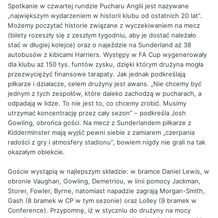
Spotkanie w czwartej rundzie Pucharu Anglii jest nazywane
„największym wydarzeniem w historii klubu od ostatnich 20 lat”.
Możemy poczytać historie związane z wyczekiwaniem na mecz
(bilety rozeszły się z zeszłym tygodniu, aby je dostać należało
stać w długiej kolejce) oraz o najeździe na Sunderland aż 38
autobusów z kibicami Harriers. Występy w FA Cup wygenerowały
dla klubu aż 150 tys. funtów zysku, dzięki którym drużyna mogła
przezwyciężyć finansowe tarapaty. Jak jednak podkreślają
piłkarze i działacze, celem drużyny jest awans. „Nie chcemy być
jednym z tych zespołów, które daleko zachodzą w pucharach, a
odpadają w lidze. To nie jest to, co chcemy zrobić. Musimy
utrzymać koncentrację przez cały sezon” – podkreśla Josh
Gowling, obrońca gości. Na mecz z Sunderlandem piłkarze z
Kidderminster mają wyjść pewni siebie z zamiarem „czerpania
radości z gry i atmosfery stadionu”, bowiem nigdy nie grali na tak
okazałym obiekcie.
Goście wystąpią w najlepszym składzie: w bramce Daniel Lewis, w
obronie Vaughan, Gowling, Demetriou, w linii pomocy Jackman,
Storer, Fowler, Byrne, natomiast napadzie zagrają Morgan-Smith,
Gash (8 bramek w CP w tym sezonie) oraz Lolley (9 bramek w
Conference). Przypomnę, iż w styczniu do drużyny na mocy