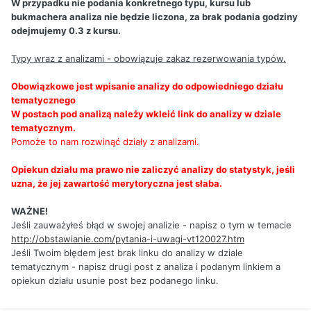
W przypadku nie podania konkretnego typu, kursu lub
bukmachera analiza nie będzie liczona, za brak podania godziny
odejmujemy 0.3 z kursu.
Typy wraz z analizami - obowiązuje zakaz rezerwowania typów.
Obowiązkowe jest wpisanie analizy do odpowiedniego działu
tematycznego
W postach pod analizą należy wkleić link do analizy w dziale
tematycznym.
Pomoże to nam rozwinąć działy z analizami.
Opiekun działu ma prawo nie zaliczyć analizy do statystyk, jeśli
uzna, że jej zawartość merytoryczna jest słaba.
WAŻNE!
Jeśli zauważyłeś błąd w swojej analizie - napisz o tym w temacie
http://obstawianie.com/pytania-i-uwagi-vt120027.htm
Jeśli Twoim błędem jest brak linku do analizy w dziale
tematycznym - napisz drugi post z analiza i podanym linkiem a
opiekun działu usunie post bez podanego linku.