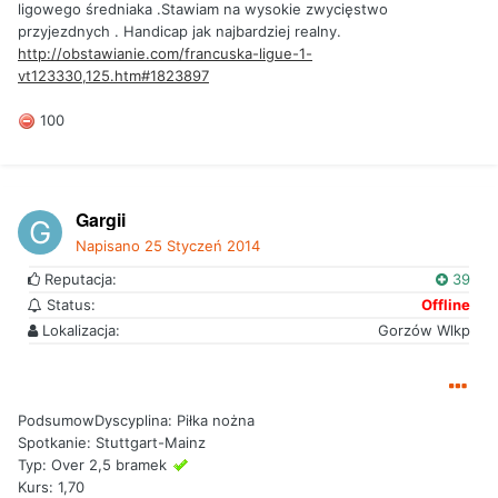
ligowego średniaka .Stawiam na wysokie zwycięstwo
przyjezdnych . Handicap jak najbardziej realny.
http://obstawianie.com/francuska-ligue-1-
vt123330,125.htm#1823897
100
Gargii
Napisano
25 Styczeń 2014
Reputacja:
39
Status:
Offline
Lokalizacja:
Gorzów Wlkp
PodsumowDyscyplina: Piłka nożna
Spotkanie: Stuttgart-Mainz
Typ: Over 2,5 bramek
Kurs: 1,70