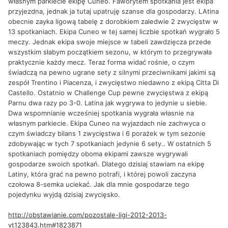
własnym parkiecie ekipę Cuneo. Faworytem spotkania jest ekipa
przyjezdna, jednak ja tutaj upatruję szanse dla gospodarzy. LAtina
obecnie zayka ligową tabelę z dorobkiem zaledwie 2 zwycięstw w
13 spotkaniach. Ekipa Cuneo w tej samej liczbie spotkań wygrało 5
meczy. Jednak ekipa swoje miejsce w tabeli zawdzięcza przede
wszystkim słabym początkiem sezonu, w którym to przegrywała
praktycznie każdy mecz. Teraz forma widać rośnie, o czym
świadczą na pewno ugrane sety z silnymi przeciwnikami jakimi są
zespół Trentino i Piacenza, i zwycięstwo niedawno z ekipą Citta Di
Castello. Ostatnio w Challenge Cup pewne zwycięstwa z ekipą
Parnu dwa razy po 3-0. Latina jak wygrywa to jedynie u siebie.
Dwa wspomnianie wcześniej spotkania wygrała własnie na
własnym parkiecie. Ekipa Cuneo na wyjazdach nie zachwyca o
czym świadczy bilans 1 zwycięstwa i 6 porażek w tym sezonie
zdobywając w tych 7 spotkaniach jedynie 6 sety.. W ostatnich 5
spotkaniach pomiędzy oboma ekipami zawsze wygrywali
gospodarze swoich spotkań. Dlatego dzisiaj stawiam na ekipę
Latiny, która grać na pewno potrafi, i której powoli zaczyna
czołowa 8-semka uciekać. Jak dla mnie gospodarze tego
pojedynku wyjdą dzisiaj zwycięsko.
http://obstawianie.com/pozostale-ligi-2012-2013-
vt123843.htm#1823871