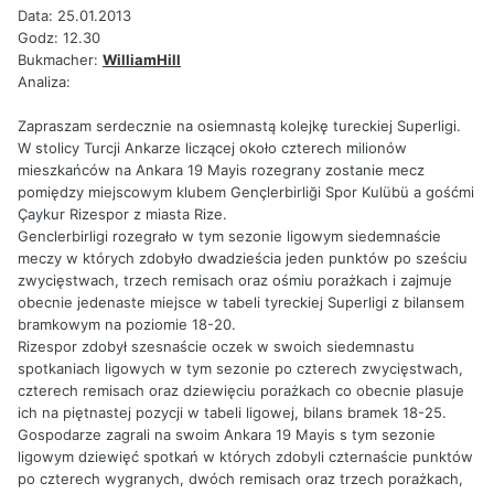
Data: 25.01.2013
Godz: 12.30
Bukmacher:
WilliamHill
Analiza:
Zapraszam serdecznie na osiemnastą kolejkę tureckiej Superligi.
W stolicy Turcji Ankarze liczącej około czterech milionów
mieszkańców na Ankara 19 Mayis rozegrany zostanie mecz
pomiędzy miejscowym klubem Gençlerbirliği Spor Kulübü a gośćmi
Çaykur Rizespor z miasta Rize.
Genclerbirligi rozegrało w tym sezonie ligowym siedemnaście
meczy w których zdobyło dwadzieścia jeden punktów po sześciu
zwycięstwach, trzech remisach oraz ośmiu porażkach i zajmuje
obecnie jedenaste miejsce w tabeli tyreckiej Superligi z bilansem
bramkowym na poziomie 18-20.
Rizespor zdobył szesnaście oczek w swoich siedemnastu
spotkaniach ligowych w tym sezonie po czterech zwycięstwach,
czterech remisach oraz dziewięciu porażkach co obecnie plasuje
ich na piętnastej pozycji w tabeli ligowej, bilans bramek 18-25.
Gospodarze zagrali na swoim Ankara 19 Mayis s tym sezonie
ligowym dziewięć spotkań w których zdobyli czternaście punktów
po czterech wygranych, dwóch remisach oraz trzech porażkach,