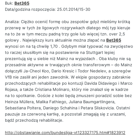
Buk:
Bet365
Data/godzina rozpoczęcia: 25.01.2014/15-30
Analiza: Ciężko ocenić formę obu zespołów gdyż mieliśmy krótką
przerwę w tych że ligowych rozgrywkach dlatego mój typ kieruje
na to że w tym meczu padną trzy gole lub więcej tzn. over 2,5
golowy . Największy kurs aktualnie można złapać na
Bet365
wynosi on na tą chwilę 1,70 . Gdybym miał typować na zwycięstwo
to raczej skusiłbym się na postawienie na Stuttgart lepiej
prezentują się u siebie niż Mainz na wyjazdach . Oba kluby nie są
przesadnie aktywne w trwających oknie transferowym – do Mainz
dołączyłli Ja-Cheol Koo, Dario Kresic i Todor Nedelev, a szeregów
VfB nie zasilił ani jeden zawodnik. W ekipie gospodarzy zabraknie
przechodzących rehabilitacje po kontuzji Davida Didaviego i Marco
Rojasa, a także Cristiana Molinaro, który nie znalazł się w kadrze
na to spotkanie. Goście z kolei będą zmuszeni poradzić sobie bez
Heinza Müllera, Malika Fathiego, Juliana Baumgartlingera,
Sebastiana Poltera, Daniego Schahina i Petara Sliskovicia. Ostatni
pauzuje za czerwoną kartkę, a pozostali zmagają się z urazami,
bądź przechodzą rehabilitacje.
http://obstawianie.com/bundesliga-vt123327,175.htm#1823912