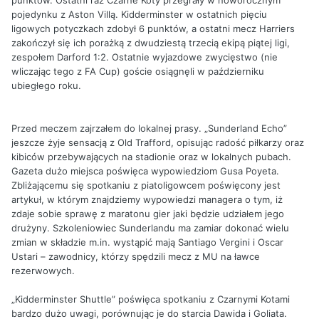
pojedynku z Aston Villą. Kidderminster w ostatnich pięciu
ligowych potyczkach zdobył 6 punktów, a ostatni mecz Harriers
zakończył się ich porażką z dwudziestą trzecią ekipą piątej ligi,
zespołem Darford 1:2. Ostatnie wyjazdowe zwycięstwo (nie
wliczając tego z FA Cup) goście osiągnęli w październiku
ubiegłego roku.
Przed meczem zajrzałem do lokalnej prasy. „Sunderland Echo”
jeszcze żyje sensacją z Old Trafford, opisując radość piłkarzy oraz
kibiców przebywających na stadionie oraz w lokalnych pubach.
Gazeta dużo miejsca poświęca wypowiedziom Gusa Poyeta.
Zbliżającemu się spotkaniu z piatoligowcem poświęcony jest
artykuł, w którym znajdziemy wypowiedzi managera o tym, iż
zdaje sobie sprawę z maratonu gier jaki będzie udziałem jego
drużyny. Szkoleniowiec Sunderlandu ma zamiar dokonać wielu
zmian w składzie m.in. wystąpić mają Santiago Vergini i Oscar
Ustari – zawodnicy, którzy spędzili mecz z MU na ławce
rezerwowych.
„Kidderminster Shuttle” poświęca spotkaniu z Czarnymi Kotami
bardzo dużo uwagi, porównując je do starcia Dawida i Goliata.