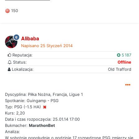
150
Alibaba
Napisano
25 Styczeń 2014
Reputacja:
5 187
Status:
Offline
Lokalizacja:
Old Trafford
Dyscyplina: Piłka Nożna, Francja, Ligue 1
Spotkanie: Guingamp - PSG
Typ: PSG (-1.5 HA)
Kurs: 2,20
Data i czas rozpoczęcia: 25.01.14 17:00
Bukmacher:
MarathonBet
Analiza:
W sobotnie popołudnie o godzinie 17 rozpędzone PSG zmierzy się