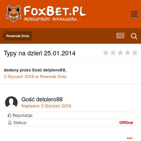
Pewniak Dnia
Typy na dzień 25.01.2014
dodany przez
Gość delpiero88
,
3 Styczeń 2014
w
Pewniak Dnia
Gość delpiero88
Napisano
3 Styczeń 2014
Reputacja:
Status:
Offline