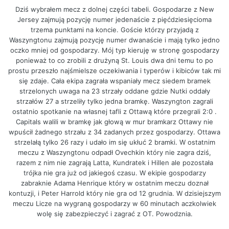
Dziś wybrałem mecz z dolnej części tabeli. Gospodarze z New
Jersey zajmują pozycję numer jedenaście z pięćdziesięcioma
trzema punktami na koncie. Goście którzy przyjadą z
Waszyngtonu zajmują pozycję numer dwanaście i mają tylko jedno
oczko mniej od gospodarzy. Mój typ kieruję w stronę gospodarzy
ponieważ to co zrobili z drużyną St. Louis dwa dni temu to po
prostu przeszło najśmielsze oczekiwania i typerów i kibiców tak mi
się zdaje. Cała ekipa zagrała wspaniały mecz siedem bramek
strzelonych uwaga na 23 strzały oddane gdzie Nutki oddały
strzałów 27 a strzeliły tylko jedna bramkę. Waszyngton zagrali
ostatnio spotkanie na własnej tafli z Ottawą które przegrali 2:0 .
Capitals walili w bramkę jak głową w mur bramkarz Ottawy nie
wpuścił żadnego strzału z 34 zadanych przez gospodarzy. Ottawa
strzelałą tylko 26 razy i udało im się ukłuć 2 bramki. W ostatnim
meczu z Waszyngtonu odpadł Ovechkin który nie zagra dziś,
razem z nim nie zagrają Latta, Kundratek i Hillen ale pozostała
trójka nie gra już od jakiegoś czasu. W ekipie gospodarzy
zabraknie Adama Henrique który w ostatnim meczu doznał
kontuzji, i Peter Harrold który nie gra od 12 grudnia. W dzisiejszym
meczu Licze na wygraną gospodarzy w 60 minutach aczkolwiek
wolę się zabezpieczyć i zagrać z OT. Powodznia.