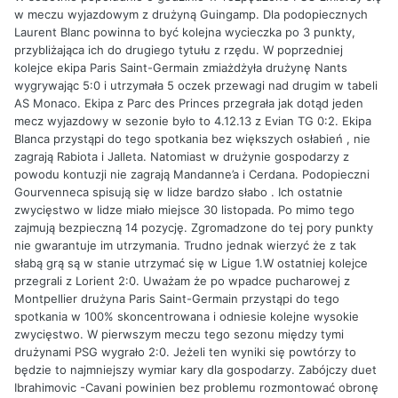
w meczu wyjazdowym z drużyną Guingamp. Dla podopiecznych
Laurent Blanc powinna to być kolejna wycieczka po 3 punkty,
przybliżająca ich do drugiego tytułu z rzędu. W poprzedniej
kolejce ekipa Paris Saint-Germain zmiażdżyła drużynę Nants
wygrywając 5:0 i utrzymała 5 oczek przewagi nad drugim w tabeli
AS Monaco. Ekipa z Parc des Princes przegrała jak dotąd jeden
mecz wyjazdowy w sezonie było to 4.12.13 z Evian TG 0:2. Ekipa
Blanca przystąpi do tego spotkania bez większych osłabień , nie
zagrają Rabiota i Jalleta. Natomiast w drużynie gospodarzy z
powodu kontuzji nie zagrają Mandanne’a i Cerdana. Podopieczni
Gourvenneca spisują się w lidze bardzo słabo . Ich ostatnie
zwycięstwo w lidze miało miejsce 30 listopada. Po mimo tego
zajmują bezpieczną 14 pozycję. Zgromadzone do tej pory punkty
nie gwarantuje im utrzymania. Trudno jednak wierzyć że z tak
słabą grą są w stanie utrzymać się w Ligue 1.W ostatniej kolejce
przegrali z Lorient 2:0. Uważam że po wpadce pucharowej z
Montpellier drużyna Paris Saint-Germain przystąpi do tego
spotkania w 100% skoncentrowana i odniesie kolejne wysokie
zwycięstwo. W pierwszym meczu tego sezonu między tymi
drużynami PSG wygrało 2:0. Jeżeli ten wyniki się powtórzy to
będzie to najmniejszy wymiar kary dla gospodarzy. Zabójczy duet
Ibrahimovic -Cavani powinien bez problemu rozmontować obronę