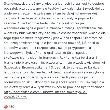
Skandynawskie drużyny a więc dla jednych i drugi jest to dopiero
początek przygotowańwiele testów i tak dalej. Ligi Szwedzkiej do
underowej raczej nie zaliczymy a tym bardziej ligi norweskiej,
zarówno Lillestrom jak i Hacken rozczarowały w poprzednim
sezonie. O kadrach nie będą tutaj nic pisał bo tak jak
wspomniałem będzie pewnie mnóstwo rotacji i sprawdzania. Nie
wiem czy buki wiedzą czy a to ma kolosalne znaczenie właśnie dla
tego typu ale mecz rozgrywany jest w hali zespołu Lillestrom ze
sztuczną nawierzchnią i nie jest to żadna nowość, już od kilku
sezonów właśnie tak rozpoczynają swoje przygotowania
Norwegowie. Tydzień temu grali tutaj ze Stromsgodset i
skończyło się na siedmiu bramkach. Rok temu też tutaj grali i
bramek nie brakowało min. przegrali z innym przedstawicielem ligi
Szwedzkiej Brommapojkarna 1:3. Jednak to co jeszcze bardziej
istotniejsze to z Hacken też rok temu rywalizowali i skończyło się
na 3:2 dla gospodarzy, była jeszcze między nimi gra już na
normalnym boisku i skończyło się jeszcze wyżej 5:2. Tak więc dla
mnie cztery bramki w tych warunkach to powinna być formalność.
http://obstawianie.com/klubowe-mecze-towarzyskie-
vt2495,25.htm
150