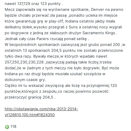
nawet 137,129 oraz 123 punkty .
Mecz zapowiada się na wyrównane spotkanie, Denver na pewno
będzie chciało przerwać zła passę ,ponadto ucieka im miejsce
które gwarantuję grę w play-off, Indiana ostatnio jakby miała
delikatny dołek,wysoko przegrali z Suns a ostatniej nocy wygrali
po dogrywce z jedną ze słabszych drużyn Sacramento Kings .
Jednak cały czas Pacers rzucają ponad setkę .
W bezpośrednich spotkaniach zazwyczaj jest grubo ponad 200 ,w
ostatnich 13 spotkaniach 204,5 punktu nie zostało przekroczone
tylko dwa razy. Bywały mecze,w których wpadało nawet
257,250,230,230,228 ,zazwyczaj padają takie liczby,trzeba
dodać,że w żadnym z tych meczy nie było dogrywki. Być może
Indiana po raz drugi będzie musiała szukać szczęścia w
doliczonym czasie gry.
Ciężko mi tu wskazać zwycięzcę ale liczę na przynajmniej 120
punktów,któregoś z zespołu,co raczej powinno pozwolić
przekroczyć granicę 204,5 .
http://obstawianie.com/nba-2013-2014-
vt126610,100.htm#1824350
118