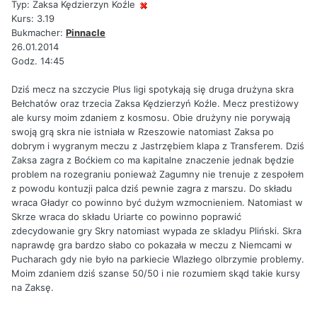
Typ: Zaksa Kędzierzyn Koźle
Kurs: 3.19
Bukmacher:
Pinnacle
26.01.2014
Godz. 14:45
Dziś mecz na szczycie Plus ligi spotykają się druga drużyna skra
Bełchatów oraz trzecia Zaksa Kędzierzyń Koźle. Mecz prestiżowy
ale kursy moim zdaniem z kosmosu. Obie drużyny nie porywają
swoją grą skra nie istniała w Rzeszowie natomiast Zaksa po
dobrym i wygranym meczu z Jastrzębiem klapa z Transferem. Dziś
Zaksa zagra z Boćkiem co ma kapitalne znaczenie jednak będzie
problem na rozegraniu ponieważ Zagumny nie trenuje z zespołem
z powodu kontuzji palca dziś pewnie zagra z marszu. Do składu
wraca Gładyr co powinno być dużym wzmocnieniem. Natomiast w
Skrze wraca do składu Uriarte co powinno poprawić
zdecydowanie gry Skry natomiast wypada ze skladyu Pliński. Skra
naprawdę gra bardzo słabo co pokazała w meczu z Niemcami w
Pucharach gdy nie było na parkiecie Wlazłego olbrzymie problemy.
Moim zdaniem dziś szanse 50/50 i nie rozumiem skąd takie kursy
na Zaksę.