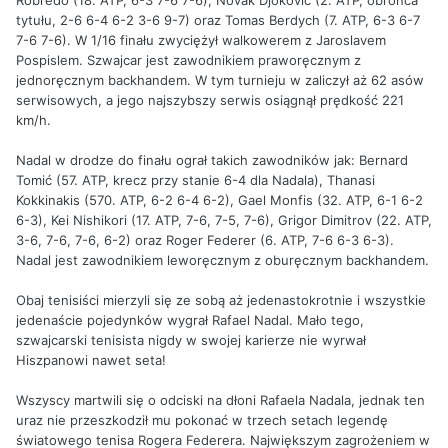
Robredo (18. ATP, 6-3 7-6 7-6), Novak Djoković (2. ATP, obrońca
tytułu, 2-6 6-4 6-2 3-6 9-7) oraz Tomas Berdych (7. ATP, 6-3 6-7
7-6 7-6). W 1/16 finału zwyciężył walkowerem z Jaroslavem
Pospislem. Szwajcar jest zawodnikiem praworęcznym z
jednoręcznym backhandem. W tym turnieju w zaliczył aż 62 asów
serwisowych, a jego najszybszy serwis osiągnął prędkość 221
km/h.
Nadal w drodze do finału ograł takich zawodników jak: Bernard
Tomić (57. ATP, krecz przy stanie 6-4 dla Nadala), Thanasi
Kokkinakis (570. ATP, 6-2 6-4 6-2), Gael Monfis (32. ATP, 6-1 6-2
6-3), Kei Nishikori (17. ATP, 7-6, 7-5, 7-6), Grigor Dimitrov (22. ATP,
3-6, 7-6, 7-6, 6-2) oraz Roger Federer (6. ATP, 7-6 6-3 6-3).
Nadal jest zawodnikiem leworęcznym z oburęcznym backhandem.
Obaj tenisiści mierzyli się ze sobą aż jedenastokrotnie i wszystkie
jedenaście pojedynków wygrał Rafael Nadal. Mało tego,
szwajcarski tenisista nigdy w swojej karierze nie wyrwał
Hiszpanowi nawet seta!
Wszyscy martwili się o odciski na dłoni Rafaela Nadala, jednak ten
uraz nie przeszkodził mu pokonać w trzech setach legendę
światowego tenisa Rogera Federera. Największym zagrożeniem w