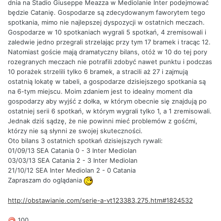
dnia na Stadio Giuseppe Meazza w Mediolanie Inter podejmować
będzie Catanię. Gospodarze są zdecydowanym faworytem tego
spotkania, mimo nie najlepszej dyspozycji w ostatnich meczach.
Gospodarze w 10 spotkaniach wygrali 5 spotkań, 4 zremisowali i
zaledwie jedno przegrali strzelając przy tym 17 bramek i tracąc 12.
Natomiast goście mają dramatyczny bilans, otóż w 10 do tej pory
rozegranych meczach nie potrafili zdobyć nawet punktu i podczas
10 porażek strzelili tylko 6 bramek, a stracili aż 27 i zajmują
ostatnią lokatę w tabeli, a gospodarze dzisiejszego spotkania są
na 6-tym miejscu. Moim zdaniem jest to idealny moment dla
gospodarzy aby wyjść z dołka, w którym obecnie się znajdują po
ostatniej serii 6 spotkań, w którym wygrali tylko 1, a 1 zremisowali.
Jednak dziś sądzę, że nie powinni mieć problemów z gośćmi,
którzy nie są słynni ze swojej skuteczności.
Oto bilans 3 ostatnich spotkań dzisiejszych rywali:
01/09/13 SEA Catania 0 - 3 Inter Mediolan
03/03/13 SEA Catania 2 - 3 Inter Mediolan
21/10/12 SEA Inter Mediolan 2 - 0 Catania
Zapraszam do oglądania
http://obstawianie.com/serie-a-vt123383,275.htm#1824532
100