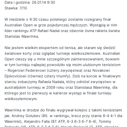
Data i godzina: 26.01.14 9:30
Stawka: 7/10
W niedziele o 9:30 czasu polskiego zostanie rozegrany finał
Australian Open w grze pojedynczej mężczyzn. Wystąpią w nim
lider rankingu ATP Rafael Nadal oraz obecnie ósma rakieta świata
Stanislas Wawrinka.
Nie jestem wielkim ekspertem od tenisa, ale staram się śledzić
światowe korty oraz oglądać turnieje wielkoszlemowe. Australian
Open cieszy się u mnie szczególnym zainteresowaniem, bowiem
w tym turnieju najlepiej powodziło się moim ulubionym tenisistom
– Rogerowi Federerowi (cztery zwycięstwa) oraz Novakowi
Djokoviciowi (również cztery triumfy). Dziś na korcie w finałowym
starciu zobaczymy Rafaela Nadala, który odniósł zwycięstwo w
australijskim turnieju w 2009 roku oraz Stanislasa Wawrinkę, dla
którego jest to pierwszy w karierze występ w finale turnieju
wielkoszlemowym.
Wawrinka w drodze do finału wygrywał kolejno z takimi tenisistami
jak: Andrey Golubev (85. w rankingu, krecz przy stanie 6-4 4-1 dla
Wawrinki), Alejandro Falla (87. ATP, 6-3 6-3 6-7 6-4), Tommy