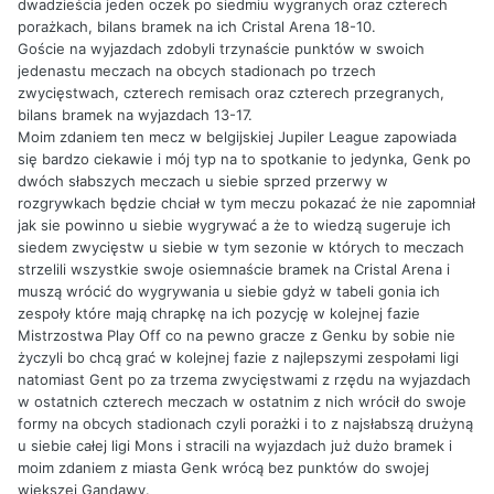
dwadzieścia jeden oczek po siedmiu wygranych oraz czterech
porażkach, bilans bramek na ich Cristal Arena 18-10.
Goście na wyjazdach zdobyli trzynaście punktów w swoich
jedenastu meczach na obcych stadionach po trzech
zwycięstwach, czterech remisach oraz czterech przegranych,
bilans bramek na wyjazdach 13-17.
Moim zdaniem ten mecz w belgijskiej Jupiler League zapowiada
się bardzo ciekawie i mój typ na to spotkanie to jedynka, Genk po
dwóch słabszych meczach u siebie sprzed przerwy w
rozgrywkach będzie chciał w tym meczu pokazać że nie zapomniał
jak sie powinno u siebie wygrywać a że to wiedzą sugeruje ich
siedem zwycięstw u siebie w tym sezonie w których to meczach
strzelili wszystkie swoje osiemnaście bramek na Cristal Arena i
muszą wrócić do wygrywania u siebie gdyż w tabeli gonia ich
zespoły które mają chrapkę na ich pozycję w kolejnej fazie
Mistrzostwa Play Off co na pewno gracze z Genku by sobie nie
życzyli bo chcą grać w kolejnej fazie z najlepszymi zespołami ligi
natomiast Gent po za trzema zwycięstwami z rzędu na wyjazdach
w ostatnich czterech meczach w ostatnim z nich wrócił do swoje
formy na obcych stadionach czyli porażki i to z najsłabszą drużyną
u siebie całej ligi Mons i stracili na wyjazdach już dużo bramek i
moim zdaniem z miasta Genk wrócą bez punktów do swojej
większej Gandawy.