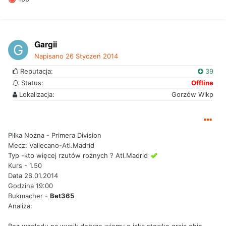
Gargii
Napisano
26 Styczeń 2014
Reputacja:
39
Status:
Offline
Lokalizacja:
Gorzów Wlkp
Piłka Nożna - Primera Division
Mecz: Vallecano-Atl.Madrid
Typ -kto więcej rzutów rożnych ? Atl.Madrid
Kurs - 1.50
Data 26.01.2014
Godzina 19:00
Bukmacher -
Bet365
Analiza:
Bez względu na wynik dobrze wiemy o jaką stawkę grają obie