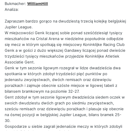
Bukmacher:
WilliamHill
Analiza:
Zapraszam bardzo gorąco na dwudziestą trzecią kolejkę belgijskiej
Jupiler League.
W miejscowości Genk liczącej sobie ponad sześćdziesiąt tysięcy
mieszkańców na Cristal Arena w niedzielne popołudnie odbędzie
się mecz w którym spotkają się miejscowy Koninklijke Racing Club
Genk a w gości z dużo większej Gandawy liczącej ponad dwieście
trzydzieści tysięcy mieszkańców przyjedzie Koninklijke Atletiek
Associatie Gent.
Genk w tym sezonie ligowym rozegrał w lidze dwadzieścia dwa
spotkania w których zdobył trzydzieści pięć punktów po
jedenastu zwycięstwach, dwóch remisach oraz dziewięciu
porażkach i zajmuje obecnie szóste miejsce w ligowej tabeli z
bilansem bramkowym na poziomie 32-27.
Gent zdobył w tym sezonie ligowym dwadzieścia siedem oczek w
swoich dwudziestu dwóch grach po siedmiu zwycięstwach,
sześciu remisach oraz dziewięciu porażkach i plasuje się obecnie
na ósmej pozycji w belgijskiej Jupiler League, bilans bramek 25-
30.
Gospodarze u siebie zagrali jedenaście meczy w których zdobyli