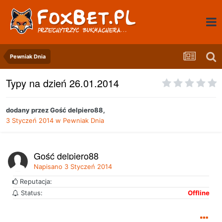
Pewniak Dnia
Typy na dzień 26.01.2014
dodany przez
Gość delpiero88
,
3 Styczeń 2014
w
Pewniak Dnia
Gość delpiero88
Napisano
3 Styczeń 2014
Reputacja:
Status:
Offline