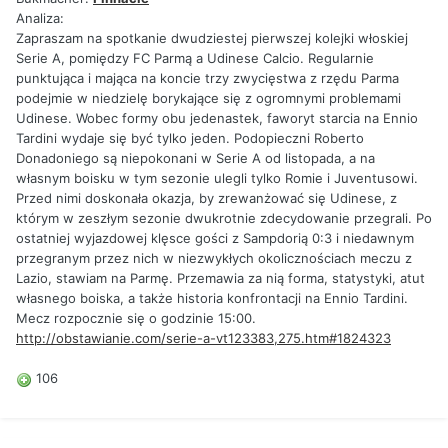
Analiza:
Zapraszam na spotkanie dwudziestej pierwszej kolejki włoskiej
Serie A, pomiędzy FC Parmą a Udinese Calcio. Regularnie
punktująca i mająca na koncie trzy zwycięstwa z rzędu Parma
podejmie w niedzielę borykające się z ogromnymi problemami
Udinese. Wobec formy obu jedenastek, faworyt starcia na Ennio
Tardini wydaje się być tylko jeden. Podopieczni Roberto
Donadoniego są niepokonani w Serie A od listopada, a na
własnym boisku w tym sezonie ulegli tylko Romie i Juventusowi.
Przed nimi doskonała okazja, by zrewanżować się Udinese, z
którym w zeszłym sezonie dwukrotnie zdecydowanie przegrali. Po
ostatniej wyjazdowej klęsce gości z Sampdorią 0:3 i niedawnym
przegranym przez nich w niezwykłych okolicznościach meczu z
Lazio, stawiam na Parmę. Przemawia za nią forma, statystyki, atut
własnego boiska, a także historia konfrontacji na Ennio Tardini.
Mecz rozpocznie się o godzinie 15:00.
http://obstawianie.com/serie-a-vt123383,275.htm#1824323
106