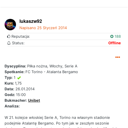
lukaszw92
Napisano
25 Styczeń 2014
Reputacja:
188
Status:
Offline
Dyscyplina:
Piłka nożna, Włochy, Serie A
Spotkanie:
FC Torino - Atalanta Bergamo
Typ:
1
Kurs:
1,75
Data:
26.01.2014
Godz:
15:00
Bukmacher:
Unibet
Analiza:
W 21. kolejce włoskiej Serie A, Torino na własnym stadionie
podejmie Atalantę Bergamo. Po tym jak w zeszłym sezonie