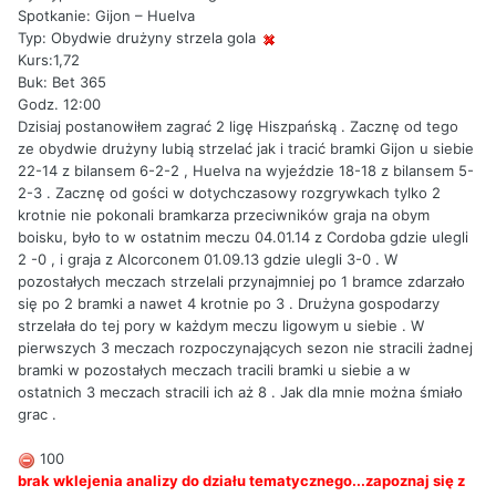
Spotkanie: Gijon – Huelva
Typ: Obydwie drużyny strzela gola
Kurs:1,72
Buk: Bet 365
Godz. 12:00
Dzisiaj postanowiłem zagrać 2 ligę Hiszpańską . Zacznę od tego
ze obydwie drużyny lubią strzelać jak i tracić bramki Gijon u siebie
22-14 z bilansem 6-2-2 , Huelva na wyjeździe 18-18 z bilansem 5-
2-3 . Zacznę od gości w dotychczasowy rozgrywkach tylko 2
krotnie nie pokonali bramkarza przeciwników graja na obym
boisku, było to w ostatnim meczu 04.01.14 z Cordoba gdzie ulegli
2 -0 , i graja z Alcorconem 01.09.13 gdzie ulegli 3-0 . W
pozostałych meczach strzelali przynajmniej po 1 bramce zdarzało
się po 2 bramki a nawet 4 krotnie po 3 . Drużyna gospodarzy
strzelała do tej pory w każdym meczu ligowym u siebie . W
pierwszych 3 meczach rozpoczynających sezon nie stracili żadnej
bramki w pozostałych meczach tracili bramki u siebie a w
ostatnich 3 meczach stracili ich aż 8 . Jak dla mnie można śmiało
grac .
100
brak wklejenia analizy do działu tematycznego...zapoznaj się z