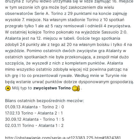
drużyna z Turynu ledwo utrzymała się w lidze zajmując 16. miejsce
w tym sezonie ich gra może być zaskoczeniem dla wielu
obserwatorów Serie A. Torino z 29 punktami na koncie zajmuję
wysokie 7. miejsce. Na własnym stadionie Torino z 10 spotkań
przegrało tylko 1 ale aż 5 razy remisowali i odnieśli 4 zwycięstwa.
W ostatniej kolejce Torino pokonało na wyjeździe Sassuolo 2:0.
Atalanta jest na 12. miejscu w tabeli. Goście tego spotkania
zdobyli 24 punkty ale z tego aż 20 na własnym boisku i tylko 4 na
wyjeździe. Pomimo ostatnich dwóch zwycięstw gra Atalanty w
ostatnich spotkaniach nie była przekonująca, a zespół miał dużo
szczęścia, że wyszedł z nich z kompletem punktów. Atalanta
mimo wszystko ostatnio zdobyła więcej niż powinna patrząc na
ich grę i to co prezentowali rywale. Według mnie w Turynie nie
będą wstanie urwać punktów dobrze dysponowanym gospodarzą.
Mój typ to
zwycięstwo Torino
.
Bilans ostatnich bezpośrednich meczów:
01.09.13 Atalanta - Torino 2 : 0
17.02.13 Torino - Atalanta 2 : 1
30.09.12 Atalanta - Torino 1 : 5
02.03.11 Torino - Atalanta 1 : 2
http://obstawianie.com/serie-a-vt123383,275.htm#1824381