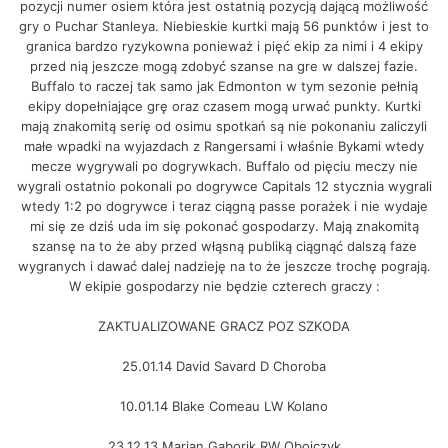
pozycji numer osiem która jest ostatnią pozycją dającą możliwość
gry o Puchar Stanleya. Niebieskie kurtki mają 56 punktów i jest to
granica bardzo ryzykowna ponieważ i pięć ekip za nimi i 4 ekipy
przed nią jeszcze mogą zdobyć szanse na gre w dalszej fazie.
Buffalo to raczej tak samo jak Edmonton w tym sezonie pełnią
ekipy dopełniające grę oraz czasem mogą urwać punkty. Kurtki
mają znakomitą serię od osimu spotkań są nie pokonaniu zaliczyli
małe wpadki na wyjazdach z Rangersami i właśnie Bykami wtedy
mecze wygrywali po dogrywkach. Buffalo od pięciu meczy nie
wygrali ostatnio pokonali po dogrywce Capitals 12 stycznia wygrali
wtedy 1:2 po dogrywce i teraz ciągną passe porażek i nie wydaje
mi się ze dziś uda im się pokonać gospodarzy. Mają znakomitą
szansę na to że aby przed włąsną publiką ciągnąć dalszą faze
wygranych i dawać dalej nadzieję na to że jeszcze trochę pograją.
W ekipie gospodarzy nie będzie czterech graczy :
ZAKTUALIZOWANE GRACZ POZ SZKODA
25.01.14 David Savard D Choroba
10.01.14 Blake Comeau LW Kolano
23.12.13 Marian Gaborik RW Obojczyk