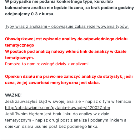
W przypadku nie podania konkretnego typu, kursu lub
bukmachera analiza nie będzie liczona, za brak podania godziny
odejmujemy 0.3 z kursu.
Typy wraz z analizami - obowiązuje zakaz rezerwowania typów.
Obowiązkowe jest wpisanie analizy do odpowiedniego działu
tematycznego
W postach pod analizą należy wkleić link do analizy w dziale
tematycznym.
Pomoże to nam rozwinąć działy z analizami.
Opiekun działu ma prawo nie zaliczyć analizy do statystyk, jeśli
uzna, że jej zawartość merytoryczna jest słaba.
WAŻNE!
Jeśli zauważyłeś błąd w swojej analizie - napisz o tym w temacie
http://obstawianie.com/pytania-i-uwagi-vt120027.htm
Jeśli Twoim błędem jest brak linku do analizy w dziale
tematycznym - napisz drugi post z analiza i podanym linkiem a
opiekun działu usunie post bez podanego linku.