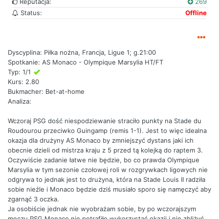
Reputacja:
269
Status:
Offline
Dyscyplina: Piłka nożna, Francja, Ligue 1; g.21:00
Spotkanie: AS Monaco - Olympique Marsylia HT/FT
Typ: 1/1
Kurs: 2.80
Bukmacher: Bet-at-home
Analiza:
Wczoraj PSG dość niespodziewanie straciło punkty na Stade du
Roudourou przeciwko Guingamp (remis 1-1). Jest to więc idealna
okazja dla drużyny AS Monaco by zmniejszyć dystans jaki ich
obecnie dzieli od mistrza kraju z 5 przed tą kolejką do raptem 3.
Oczywiście zadanie łatwe nie będzie, bo co prawda Olympique
Marsylia w tym sezonie czołowej roli w rozgrywkach ligowych nie
odgrywa to jednak jest to drużyna, która na Stade Louis II radziła
sobie nieźle i Monaco będzie dziś musiało sporo się namęczyć aby
zgarnąć 3 oczka.
Ja osobiście jednak nie wyobrażam sobie, by po wczorajszym
meczu PSG Monaco nie potrafiło wykorzystać okazji i nie zbliżyć