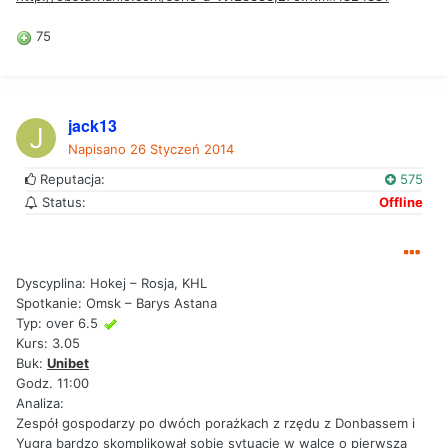
75
jack13
Napisano
26 Styczeń 2014
Reputacja:
575
Status:
Offline
Dyscyplina: Hokej – Rosja, KHL
Spotkanie: Omsk – Barys Astana
Typ: over 6.5
Kurs: 3.05
Buk:
Unibet
Godz. 11:00
Analiza:
Zespół gospodarzy po dwóch porażkach z rzędu z Donbassem i
Yugrą bardzo skomplikował sobie sytuacje w walce o pierwszą