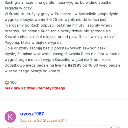
Ruch gra z nożem na gardle, musi wygrać bo widmo spadku
zagląda w oczy.
W środę te drużyny grały w Pucharze i w Koszalinie gospodynie
wygrały zdecydowanie 34-25 ale wynik nie do końca jest
miarodajny bo Ruch odpuścił ostatnie minuty i zagrały wtedy
rezerwy. Na pewno Ruch tanio skóry dzisiaj nie sprzeda ale
Koszalin chce zająć 4 miejsce przed playoffami i walczy o to z
Pogonią, która w piątek wygrałą.
Obie drużyny zagrają bez 2 podstawowych zawodniczek.
Myślę, że mimo woli walki, zaangażowania Ruch nie jest w stanie
wygrać tego meczu i wygra Koszalin, więcej niż 3 bramkami.
Dodatkowo mecz będzie na live na
Bet365
od 16:00 więc będzie
w razie czego okazja do kontry.
100
brak linku z działu tematycznego
krzosz1987
Napisano
26 Styczeń 2014