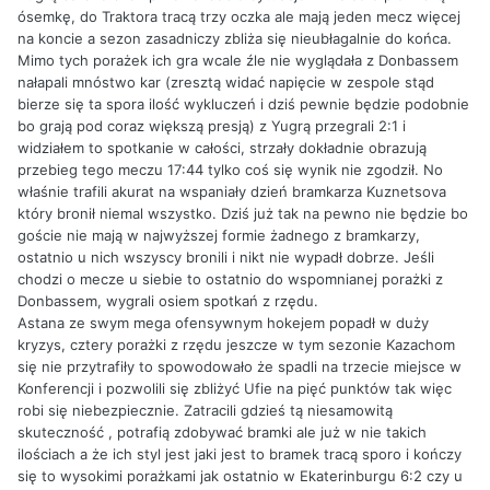
ósemkę, do Traktora tracą trzy oczka ale mają jeden mecz więcej
na koncie a sezon zasadniczy zbliża się nieubłagalnie do końca.
Mimo tych porażek ich gra wcale źle nie wyglądała z Donbassem
nałapali mnóstwo kar (zresztą widać napięcie w zespole stąd
bierze się ta spora ilość wykluczeń i dziś pewnie będzie podobnie
bo grają pod coraz większą presją) z Yugrą przegrali 2:1 i
widziałem to spotkanie w całości, strzały dokładnie obrazują
przebieg tego meczu 17:44 tylko coś się wynik nie zgodził. No
właśnie trafili akurat na wspaniały dzień bramkarza Kuznetsova
który bronił niemal wszystko. Dziś już tak na pewno nie będzie bo
goście nie mają w najwyższej formie żadnego z bramkarzy,
ostatnio u nich wszyscy bronili i nikt nie wypadł dobrze. Jeśli
chodzi o mecze u siebie to ostatnio do wspomnianej porażki z
Donbassem, wygrali osiem spotkań z rzędu.
Astana ze swym mega ofensywnym hokejem popadł w duży
kryzys, cztery porażki z rzędu jeszcze w tym sezonie Kazachom
się nie przytrafiły to spowodowało że spadli na trzecie miejsce w
Konferencji i pozwolili się zbliżyć Ufie na pięć punktów tak więc
robi się niebezpiecznie. Zatracili gdzieś tą niesamowitą
skuteczność , potrafią zdobywać bramki ale już w nie takich
ilościach a że ich styl jest jaki jest to bramek tracą sporo i kończy
się to wysokimi porażkami jak ostatnio w Ekaterinburgu 6:2 czy u