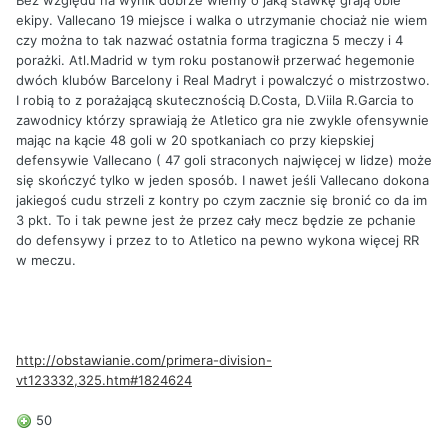
ekipy. Vallecano 19 miejsce i walka o utrzymanie chociaż nie wiem
czy można to tak nazwać ostatnia forma tragiczna 5 meczy i 4
porażki. Atl.Madrid w tym roku postanowił przerwać hegemonie
dwóch klubów Barcelony i Real Madryt i powalczyć o mistrzostwo.
I robią to z porażającą skutecznością D.Costa, D.Viila R.Garcia to
zawodnicy którzy sprawiają że Atletico gra nie zwykle ofensywnie
mając na kącie 48 goli w 20 spotkaniach co przy kiepskiej
defensywie Vallecano ( 47 goli straconych najwięcej w lidze) może
się skończyć tylko w jeden sposób. I nawet jeśli Vallecano dokona
jakiegoś cudu strzeli z kontry po czym zacznie się bronić co da im
3 pkt. To i tak pewne jest że przez cały mecz będzie ze pchanie
do defensywy i przez to to Atletico na pewno wykona więcej RR
w meczu.
http://obstawianie.com/primera-division-
vt123332,325.htm#1824624
50