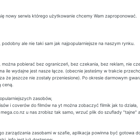
ł się nowy serwis którego użytkowanie chcemy Wam zaproponować.
, podobny ale nie taki sam jak najpopularniejsze na naszym rynku.
 można pobierać bez ograniczeń, bez czekania, bez reklam, nie cze
a ile wydajne jest nasze łącze. (obecnie jesteśmy w trakcie przechod
za że jeszcze nie zostały przeniesione). Po okresie darmowym gwar
ą ceną.
popularniejszych zasobów,
ów i coverów do filmów na yt można zobaczyć filmik jak to działa,
 mega.co.nz u nas zrobisz tak samo, wrzuć plik do szuflady "tajne"
go zarządzania zasobami w szafie, aplikacja powinna być gotowa do
i, info jest już dostępne: