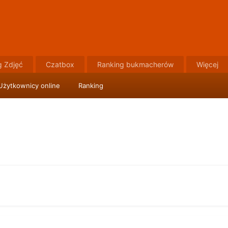
g Zdjęć
Czatbox
Ranking bukmacherów
Więcej
Użytkownicy online
Ranking