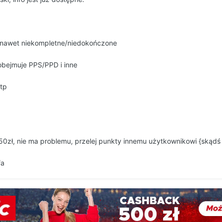
, nawet niekompletne/niedokończone
bejmuje PPS/PPD i inne
tp
 50zł, nie ma problemu, przelej punkty innemu użytkownikowi {skądś 
fa