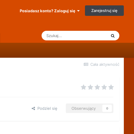
Zarejestruj się
Posiadasz konto? Zaloguj się
Cała aktywność
Podziel się
Obserwujący
0