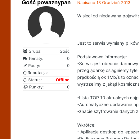
Gość powaznypan
Napisano
18 Grudzień 2013
W sieci od niedawana pojawi
Jest to serwis wymiany plików
Grupa:
Gość
Podstawowe informacje:
Tematy:
0
-Serwis jest obecnie darmowy,
Posty:
0
przeglądarkę osiągniemy tyle n
Reputacja:
prędkością ok 1Mb/s to oznac
Status:
Offline
wystrzelimy z jakąś kosmiczn
Punkty:
0
-Lista TOP 10 aktualnych naj
-Automatyczne dodawanie opis
-znacie szyfrowanie danych z
Wkrótce:
- Aplikacja destkop do lepsze
-Podłączamy Program Partnersk