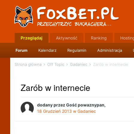
Przeglądaj
Aktywność
Ranking
Hostin
Forum
Kalendarz
Regulamin
Administracja
Strona główna
Off Topic
Gadaniec
Zarób w internecie
Zarób w internecie
dodany przez
Gość powaznypan
,
18 Grudzień 2013
w
Gadaniec