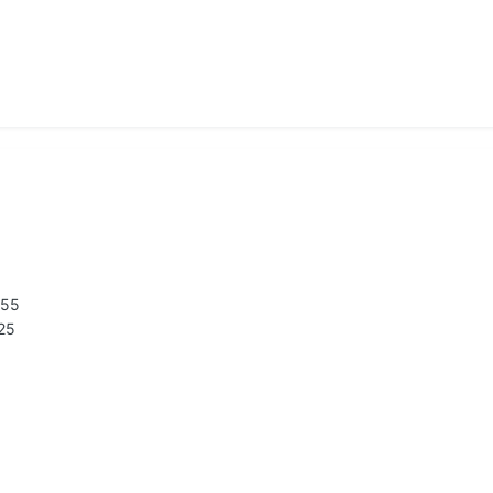
.55
.25