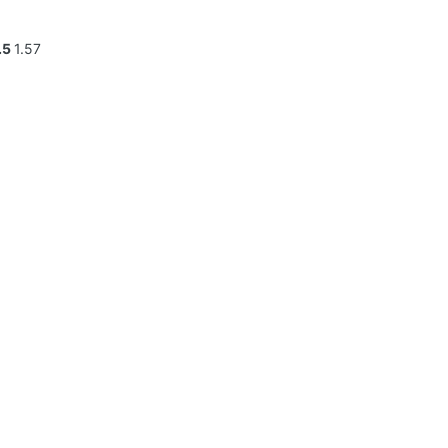
.5
1.57