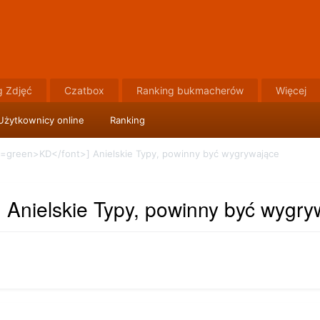
g Zdjęć
Czatbox
Ranking bukmacherów
Więcej
Użytkownicy online
Ranking
r=green>KD</font>] Anielskie Typy, powinny być wygrywające
] Anielskie Typy, powinny być wygry