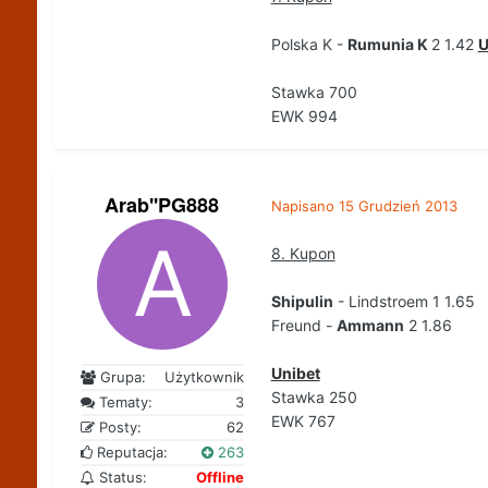
Polska K -
Rumunia K
2 1.42
U
Stawka 700
EWK 994
Arab''PG888
Napisano
15 Grudzień 2013
8. Kupon
Shipulin
- Lindstroem 1 1.65
Freund -
Ammann
2 1.86
Unibet
Grupa:
Użytkownik
Stawka 250
Tematy:
3
EWK 767
Posty:
62
Reputacja:
263
Status:
Offline