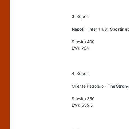
3. Kupon
Napoli
- Inter 1 1.91
Sporting
Stawka 400
EWK 764
4. Kupon
Oriente Petrolero -
The Stron
Stawka 350
EWK 535,5