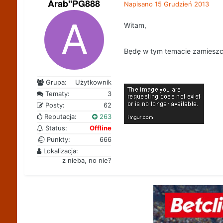
Arab''PG888
Napisano
15 Grudzień 2013
Witam,
Będę w tym temacie zamieszc
Grupa:
Użytkownik
Tematy:
3
Posty:
62
Reputacja:
263
Status:
Offline
Punkty:
666
Lokalizacja:
z nieba, no nie?