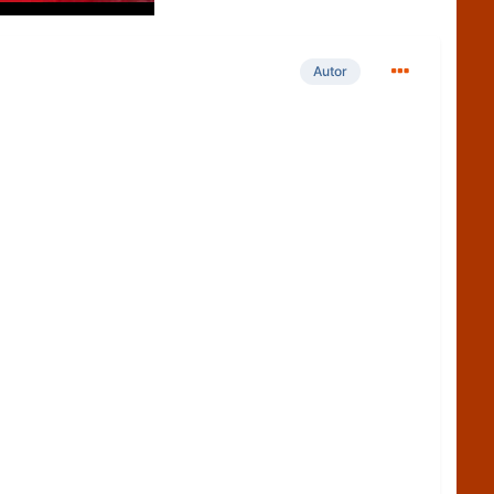
Autor