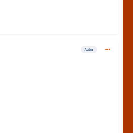
Autor