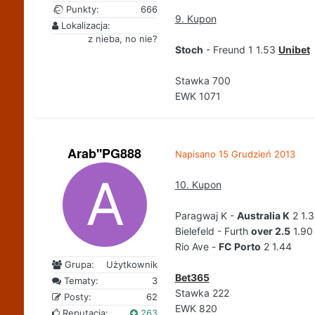
Punkty:
666
9. Kupon
Lokalizacja:
z nieba, no nie?
Stoch
- Freund 1 1.53
Unibet
Stawka 700
EWK 1071
Arab''PG888
Napisano
15 Grudzień 2013
10. Kupon
Paragwaj K -
Australia K
2 1.
Bielefeld - Furth
over 2.5
1.90
Rio Ave -
FC Porto
2 1.44
Grupa:
Użytkownik
Bet365
Tematy:
3
Stawka 222
Posty:
62
EWK 820
Reputacja:
263