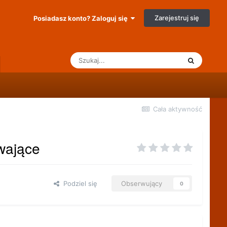
Zarejestruj się
Posiadasz konto? Zaloguj się
Cała aktywność
wające
Podziel się
Obserwujący
0