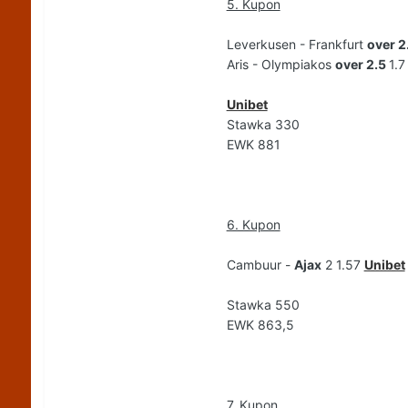
5. Kupon
Leverkusen - Frankfurt
over 2
Aris - Olympiakos
over 2.5
1.7
Unibet
Stawka 330
EWK 881
6. Kupon
Cambuur -
Ajax
2 1.57
Unibet
Stawka 550
EWK 863,5
7. Kupon