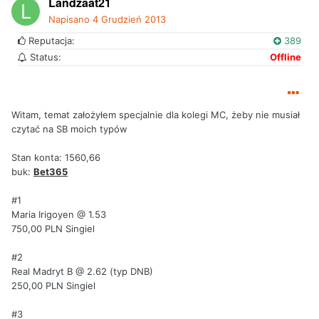
Landzaat21
Napisano
4 Grudzień 2013
Reputacja:
389
Status:
Offline
Witam, temat założyłem specjalnie dla kolegi MC, żeby nie musiał
czytać na SB moich typów
Stan konta: 1560,66
buk:
Bet365
#1
Maria Irigoyen @ 1.53
750,00 PLN Singiel
#2
Real Madryt B @ 2.62 (typ DNB)
250,00 PLN Singiel
#3