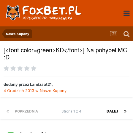
Nasze Kupony
[<font color=green>KD</font>] Na pohybel MC
:D
dodany przez
Landzaat21
,
4 Grudzień 2013
w
Nasze Kupony
POPRZEDNIA
Strona 1 z 4
DALEJ