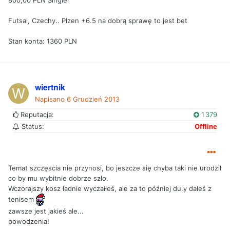
800,00 PLN Singiel
Futsal, Czechy.. Plzen +6.5 na dobrą sprawę to jest bet
Stan konta: 1360 PLN
wiertnik
Napisano
6 Grudzień 2013
Reputacja:
1 379
Status:
Offline
Temat szczęscia nie przynosi, bo jeszcze się chyba taki nie urodził
co by mu wybitnie dobrze szło.
Wczorajszy kosz ładnie wyczaiłeś, ale za to później du.y dałeś z
tenisem
zawsze jest jakieś ale...
powodzenia!