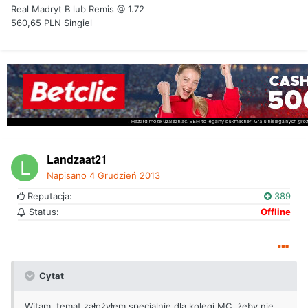
Real Madryt B lub Remis @ 1.72
560,65 PLN Singiel
Landzaat21
Napisano
4 Grudzień 2013
Reputacja:
389
Status:
Offline
Cytat
Witam, temat założyłem specjalnie dla kolegi MC, żeby nie