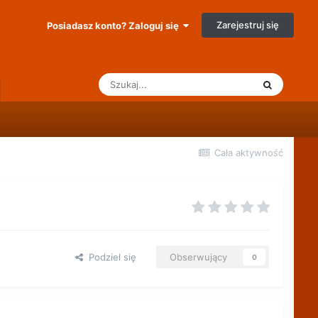
Zarejestruj się
Posiadasz konto? Zaloguj się
Cała aktywność
Podziel się
Obserwujący
0