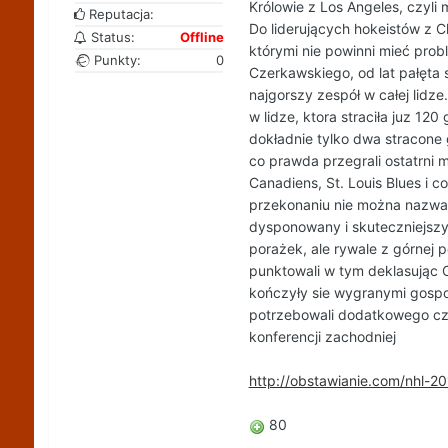
Królowie z Los Angeles, czyli
Reputacja:
Do liderujących hokeistów z 
Status:
Offline
którymi nie powinni mieć prob
Punkty:
0
Czerkawskiego, od lat pałęta s
najgorszy zespół w całej lidze
w lidze, ktora straciła juz 1
dokładnie tylko dwa stracone 
co prawda przegrali ostatrni m
Canadiens, St. Louis Blues i 
przekonaniu nie można nazwać
dysponowany i skuteczniejszy
porażek, ale rywale z górnej 
punktowali w tym deklasując Co
kończyły sie wygranymi gospod
potrzebowali dodatkowego cza
konferencji zachodniej
http://obstawianie.com/nhl-
80