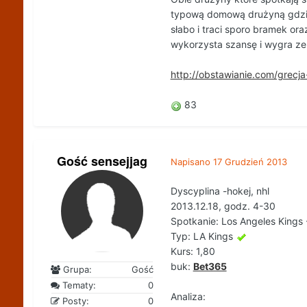
typową domową drużyną gdzie 
słabo i traci sporo bramek o
wykorzysta szansę i wygra ze
http://obstawianie.com/grec
83
Gość sensejjag
Napisano
17 Grudzień 2013
Dyscyplina -hokej, nhl
2013.12.18, godz. 4-30
Spotkanie: Los Angeles Kings 
Typ: LA Kings
Kurs: 1,80
buk:
Bet365
Grupa:
Gość
Tematy:
0
Analiza:
Posty:
0