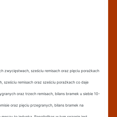
ech zwycięstwach, sześciu remisach oraz pięciu porażkach
, sześciu remisach oraz sześciu porażkach co daje
granych oraz trzech remisach, bilans bramek u siebie 10-
isie oraz pięciu przegranych, bilans bramek na
 meczu to jedynka, Panaitolikos w tym sezonie jest