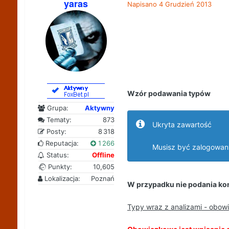
yaras
Napisano
4 Grudzień 2013
Wzór podawania typów
Grupa:
Aktywny
Tematy:
873
Ukryta zawartość
Posty:
8 318
Reputacja:
1 266
Musisz być zalogowan
Status:
Offline
Punkty:
10,605
Lokalizacja:
Poznań
W przypadku nie podania kon
Typy wraz z analizami - obow