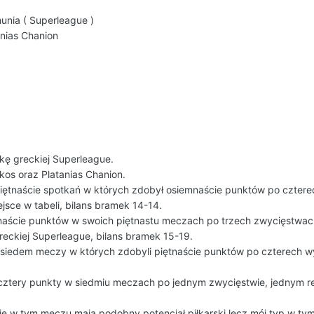
unia ( Superleague )
anias Chanion
kę greckiej Superleague.
kos oraz Platanias Chanion.
 piętnaście spotkań w których zdobył osiemnaście punktów po czter
ejsce w tabeli, bilans bramek 14-14.
tnaście punktów w swoich piętnastu meczach po trzech zwycięstwach
reckiej Superleague, bilans bramek 15-19.
 siedem meczy w których zdobyli piętnaście punktów po czterech wy
cztery punkty w siedmiu meczach po jednym zwycięstwie, jednym rem
ię w tym meczu mają podobny potencjał piłkarski lecz mój typ w tym