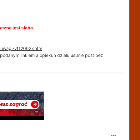
yczna jest słaba.
i-uwagi-vt120027.htm
i podanym linkiem a opiekun działu usunie post bez