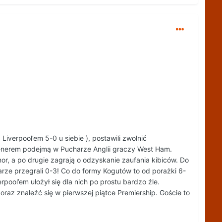
iverpool’em 5-0 u siebie ), postawili zwolnić
renerem podejmą w Pucharze Anglii graczy West Ham.
, a po drugie zagrają o odzyskanie zaufania kibiców. Do
arze przegrali 0-3! Co do formy Kogutów to od porażki 6-
pool’em ułożył się dla nich po prostu bardzo źle.
raz znaleźć się w pierwszej piątce Premiership. Goście to