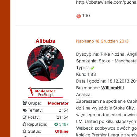
http://obstawianie.com/puch
100
Alibaba
Napisano
18 Grudzień 2013
Dyscyplina: Piłka Nożna, Angl
Spotkanie: Stoke - Mancheste
Typ: 2
Kurs: 1,83
Data i godzina: 18.12.2013 20
Bukmacher:
WilliamHill
Analiza:
Zapraszam na spotkanie Capit
Grupa:
Moderator
dziś na wyjeździe Stoke City.
Tematy:
2 154
więc jego podopieczni powin
Posty:
21 154
LM. United po kilku słabszych
Reputacja:
5 187
Welbeck zdobywca dwóch goli, d
Status:
Offline
kolejce Premier League zremis