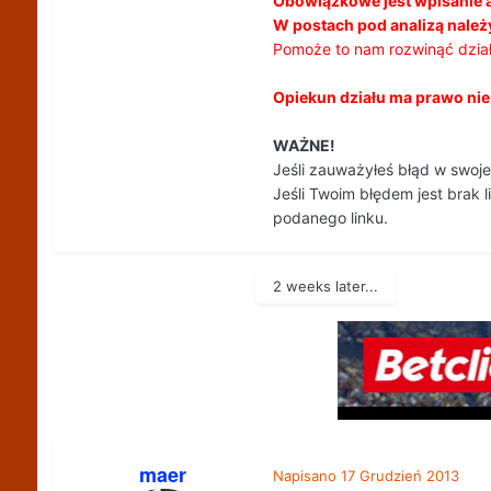
Obowiązkowe jest wpisanie 
W postach pod analizą należy
Pomoże to nam rozwinąć dział
Opiekun działu ma prawo nie z
WAŻNE!
Jeśli zauważyłeś błąd w swoje
Jeśli Twoim błędem jest brak l
podanego linku.
2 weeks later...
maer
Napisano
17 Grudzień 2013