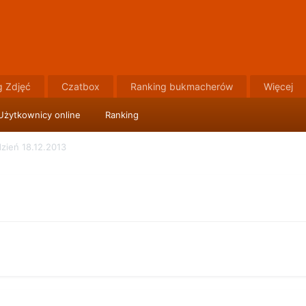
g Zdjęć
Czatbox
Ranking bukmacherów
Więcej
Użytkownicy online
Ranking
zień 18.12.2013