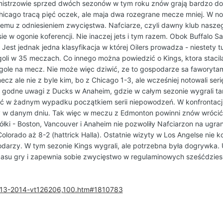
 mistrzowie sprzed dwóch sezonów w tym roku znów grają bardzo dobrz
Chicago tracą pięć oczek, ale maja dwa rozegrane mecze mniej. W 
lemu z odniesieniem zwycięstwa. Nafciarze, czyli dawny klub naszeg
ie w ogonie koferencji. Nie inaczej jets i tym razem. Obok Buffalo Sa
. Jest jednak jedna klasyfikacja w której Oilers prowadza - niestety
20 goli w 35 meczach. Co innego można powiedzić o Kings, ktora stac
gole na mecz. Nie może więc dziwić, ze to gospodarze sa faworytami
ecz ale nie z byle kim, bo z Chicago 1-3, ale wcześniej notowali ser
co godne uwagi z Ducks w Anaheim, gdzie w całym sezonie wygrali t
 w żadnym wypadku początkiem serii niepowodzeń. W konfrontacji 
 w danym dniu. Tak więc w meczu z Edmonton powinni znów wrócić na
półki - Boston, Vancouver i Anaheim nie pozwoliły Nafciarzon na ug
lorado aż 8-2 (hattrick Halla). Ostatnie wizyty w Los Angelse nie ko
arzy. W tym sezonie Kings wygrali, ale potrzebna była dogrywka. U
su gry i zapewnia sobie zwycięstwo w regulaminowych sześćdziesię
2013-2014-vt126206,100.htm#1810783