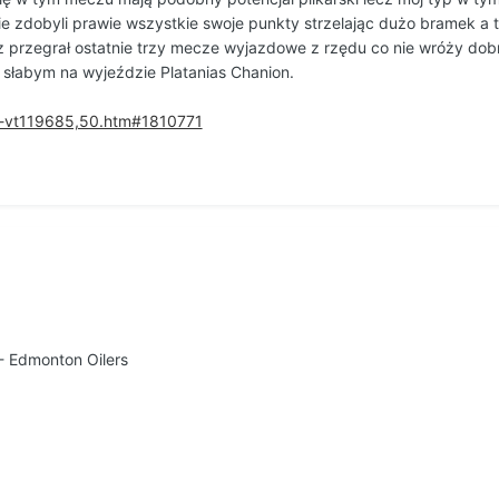
zdobyli prawie wszystkie swoje punkty strzelając dużo bramek a tr
raz przegrał ostatnie trzy mecze wyjazdowe z rzędu co nie wróży d
 słabym na wyjeździe Platanias Chanion.
ja-vt119685,50.htm#1810771
- Edmonton Oilers