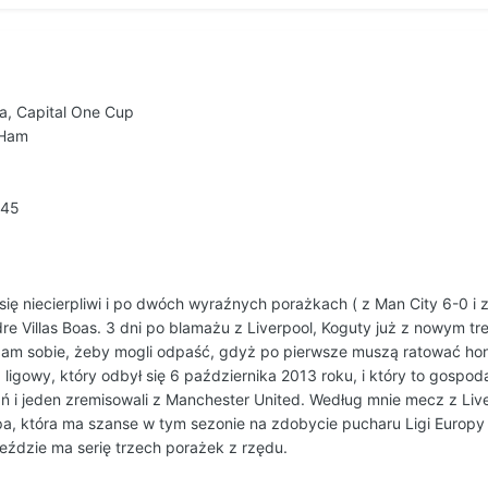
ia, Capital One Cup
 Ham
:45
ę niecierpliwi i po dwóch wyraźnych porażkach ( z Man City 6-0 i z L
e Villas Boas. 3 dni po blamażu z Liverpool, Koguty już z nowym t
m sobie, żeby mogli odpaść, gdyż po pierwsze muszą ratować honor
ligowy, który odbył się 6 października 2013 roku, i który to gospod
ń i jeden zremisowali z Manchester United. Według mnie mecz z Liver
a, która ma szanse w tym sezonie na zdobycie pucharu Ligi Europy o
jeździe ma serię trzech porażek z rzędu.