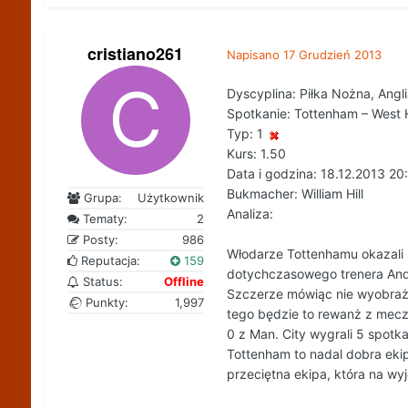
cristiano261
Napisano
17 Grudzień 2013
Dyscyplina: Piłka Nożna, Angl
Spotkanie: Tottenham – West
Typ: 1
Kurs: 1.50
Data i godzina: 18.12.2013 20
Bukmacher: William Hill
Grupa:
Użytkownik
Analiza:
Tematy:
2
Posty:
986
Włodarze Tottenhamu okazali si
Reputacja:
159
dotychczasowego trenera Andr
Status:
Offline
Szczerze mówiąc nie wyobraża
Punkty:
1,997
tego będzie to rewanż z mecz 
0 z Man. City wygrali 5 spotka
Tottenham to nadal dobra ekip
przeciętna ekipa, która na wy