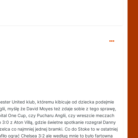
ter United klub, któremu kibicuje od dziecka podejmie
lii, myślę że David Moyes też zdaje sobie z tego sprawę,
al One Cup, czy Pucharu Anglii, czy wreszcie meczach
3:0 z Aton Villą, gdzie świetne spotkanie rozegrał Danny
elca co najmniej jednej bramki. Co do Stoke to w ostatniej
iło ograć Chelsea 3:2 ale według mnie to było fartowna