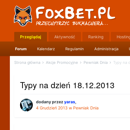
Przeglądaj
Aktywność
Ranking
Hostin
Forum
Kalendarz
Regulamin
Administracja
Strona główna
Akcje Promocyjne
Pewniak Dnia
Typy na d
Typy na dzień 18.12.2013
dodany przez
yaras
,
4 Grudzień 2013
w
Pewniak Dnia