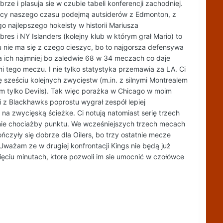
e i plasuja sie w czubie tabeli konferencji zachodniej.
nocy naszego czasu podejmą autsiderów z Edmonton, z
o najlepszego hokeisty w historii Mariusza
bres i NY Islanders (kolejny klub w którym grał Mario) to
 tu nie ma się z czego cieszyc, bo to najgorsza defensywa
ila ich najmniej bo zaledwie 68 w 34 meczach co daje
 tego meczu. I nie tylko statystyka przemawia za LA. Ci
ię sześciu kolejnych zwycięstw (m.in. z silnymi Montrealem
am tylko Devils). Tak więc porażka w Chicago w moim
z Blackhawks poprostu wygrał zespół lepiej
 zwycięską ścieżke. Ci notują natomiast serię trzech
ranie chociażby punktu. We wcześniejszych trzech mecach
ńczyły się dobrze dla Oilers, bo trzy ostatnie mecze
ważam ze w drugiej konfrontacji Kings nie będą już
ciu minutach, ktore pozwoli im sie umocnić w czołówce