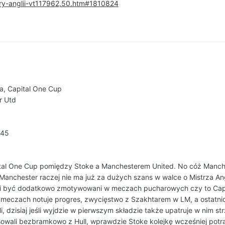
ary-anglii-vt117962,50.htm#1810824
ia, Capital One Cup
r Utd
:45
al One Cup pomiędzy Stoke a Manchesterem United. No cóż Manches
 Manchester raczej nie ma już za dużych szans w walce o Mistrza Ang
ni być dodatkowo zmotywowani w meczach pucharowych czy to Capit
 meczach notuje progres, zwycięstwo z Szakhtarem w LM, a ostatnio 
zisiaj jeśli wyjdzie w pierwszym składzie także upatruje w nim strz
owali bezbramkowo z Hull, wprawdzie Stoke kolejkę wcześniej potraf