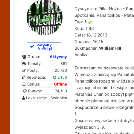
Dyscyplina: Piłka Nożna - Rum
Spotkanie: Panaitolikos - Plat
Typ: 1
Kurs: 1.83
Data: 18.12.2013
Godzina: 16.15
Bukmacher:
WilliamHill
Analiza:
Grupa:
Aktywny
Tematy:
881
Zapraszam na szesnasta kolej
Posty:
25 720
W meczu zmierzą się Panaitoli
Reputacja:
2 158
Panaitolikos rozegrał w lidze
Status:
Offline
i zajmuje obecnie dziesiąte mi
Punkty:
74,413
Platanias Chanion zdobył pię
Lokalizacja:
Świdnica
obecnie piętnaste miejsce w g
Gospodarze u siebie rozegrali
1.
Goście na wyjazdach zdobyli 
wyjazdach 3-9.
Obie drużyny które spotkają s