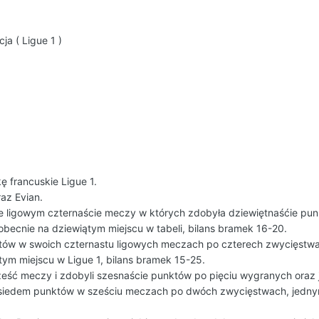
ja ( Ligue 1 )
ę francuskie Ligue 1.
az Evian.
ie ligowym czternaście meczy w których zdobyła dziewiętnaśćie pun
 obecnie na dziewiątym miejscu w tabeli, bilans bramek 16-20.
tów w swoich czternastu ligowych meczach po czterech zwycięstwa
stym miejscu w Ligue 1, bilans bramek 15-25.
ześć meczy i zdobyli szesnaście punktów po pięciu wygranych oraz j
siedem punktów w sześciu meczach po dwóch zwycięstwach, jednym 