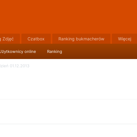
g Zdjęć
Czatbox
Ranking bukmacherów
Więcej
Użytkownicy online
Ranking
zień 01.12.2013