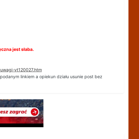
yczna jest słaba.
i-uwagi-vt120027.htm
i podanym linkiem a opiekun działu usunie post bez