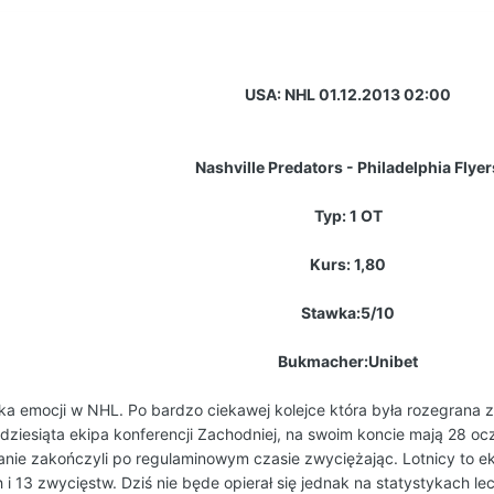
USA: NHL 01.12.2013 02:00
Nashville Predators - Philadelphia Flyer
Typ: 1 OT
Kurs: 1,80
Stawka:5/10
Bukmacher:Unibet
ka emocji w NHL. Po bardzo ciekawej kolejce która była rozegrana ze
ziesiąta ekipa konferencji Zachodniej, na swoim koncie mają 28 oc
anie zakończyli po regulaminowym czasie zwyciężając. Lotnicy to ek
i 13 zwycięstw. Dziś nie będe opierał się jednak na statystykach l