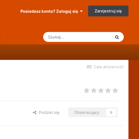
Zarejestruj się
Posiadasz konto? Zaloguj się
Cała aktywność
Podziel się
Obserwujący
0