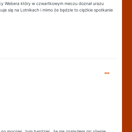
brońcy Webera który w czwartkowym meczu doznał urazu
uje się na Lotnikach i mimo że będzie to ciężkie spotkanie
go mocniej , tym bardziej , że nie znalazłem nic równie