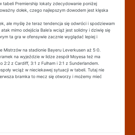
tabeli Premiership lokaty zdecydowanie poniżej
 poważny dołek, czego najlepszym dowodem jest klęska
, ale myślę że teraz tendencja się odwróci i spodziewam
tak mimo odejścia Bale’a wciąż jest solidny i dziwię się
ym ta gra w ofensywie zacznie wyglądać lepiej i
.
e Mistrzów na stadionie Bayeru Leverkusen aż 5:0.
 bramek na wyjeździe w lidze zespół Moyesa też ma
2:2 z Cardiff, 3:1 z Fulham i 2:1 z Sunderlandem.
oły wciąż w nieciekawej sytuacji w tabeli. Tutaj nie
pierwsza bramka to mecz się otworzy i możemy mieć