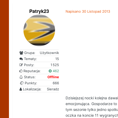
Patryk23
Napisano
30 Listopad 2013
Grupa:
Użytkownik
Tematy:
15
Posty:
1 525
Reputacja:
462
Status:
Offline
Punkty:
666
Lokalizacja:
Sieradz
Dzisiejszej nocki kolejna dawa
emocjonująca. Gospodarze to d
tym sezonie tylko jedno spotk
oczka na koncie 11 wygranych 