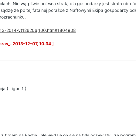
połach. Nie wątpliwie bolesną stratą dla gospodarzy jest strata o
ś sądzę że po tej fatalnej porażce z Naftowymi Ekipa gospodarzy odk
rozrachunku.
2013-2014-vt126206,100.htm#1804908
ras_: 2013-12-07, 10:34
]
ja ( Ligue 1 )
 z typem na Bastię , ale wydaje on sie na tyle oczywisty , ze pogram 