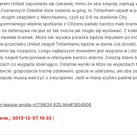
em United zapowiada się ciekawie, mimo że oba zespoły zajmują w 
a Czerwonych Diabłów idzie ostatnio w górę, to Tottenham wpadł w
drugim zespołem z Manchesteru, czyli aż 0:6 na stadionie City.
mnianego właśnie spotkania z Citizens padało bardzo mało bramek
 że defensywa nie jest aż tak mocna jak mogło się wydawać. Z kolei a
 niewiele bramek. Może tak wysoka porażka będzie impulsem po któr
ie przeciwko United zespół Tottenhamu będzie w stanie coś strzelić
tatnio się rozpędza, czego najlepszym dowodem jest wygrana w Lidz
ały zespół funkcjonował w ofensywie bardzo dobrze. Zresztą bilans
ach co wygląda obiecująco. Ostatnie wyniki w lidze na wyjazdach to 
arcie: gospodarze trochę zdołowani, goście w uderzeniu, ale oba zesp
 zespoły muszą walczyć o zwycięstwo. Jeśli w miarę szybko padnie 
ier-league-anglia-vt119634,625.htm#1804906
ras_: 2013-12-07, 10:33
]