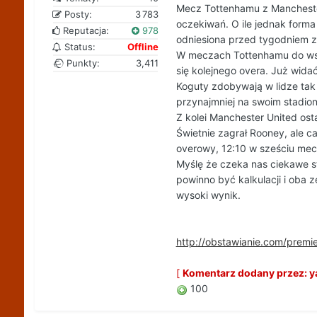
Mecz Tottenhamu z Manchester
Posty:
3 783
oczekiwań. O ile jednak form
Reputacja:
978
odniesiona przed tygodniem z 
Status:
Offline
W meczach Tottenhamu do wspo
Punkty:
3,411
się kolejnego overa. Już widać
Koguty zdobywają w lidze tak
przynajmniej na swoim stadion
Z kolei Manchester United os
Świetnie zagrał Rooney, ale c
overowy, 12:10 w sześciu mecz
Myślę że czeka nas ciekawe st
powinno być kalkulacji i oba
wysoki wynik.
http://obstawianie.com/prem
[
Komentarz dodany przez: ya
100