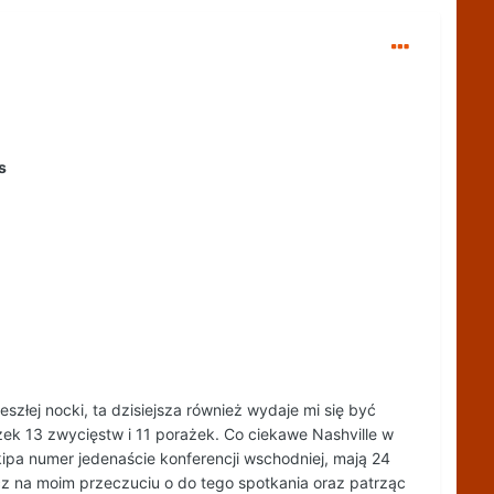
s
szłej nocki, ta dzisiejsza również wydaje mi się być
zek 13 zwycięstw i 11 porażek. Co ciekawe Nashville w
ipa numer jedenaście konferencji wschodniej, mają 24
ecz na moim przeczuciu o do tego spotkania oraz patrząc