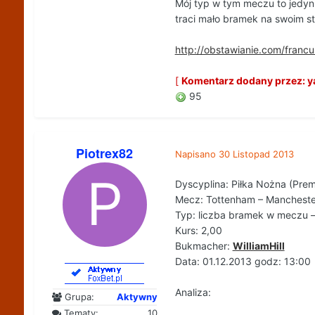
Mój typ w tym meczu to jedynk
traci mało bramek na swoim st
http://obstawianie.com/fran
[
Komentarz dodany przez: ya
95
Piotrex82
Napisano
30 Listopad 2013
Dyscyplina: Piłka Nożna (Prem
Mecz: Tottenham – Mancheste
Typ: liczba bramek w meczu –
Kurs: 2,00
Bukmacher:
WilliamHill
Data: 01.12.2013 godz: 13:00
Analiza:
Grupa:
Aktywny
Tematy:
10