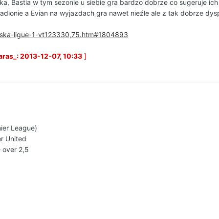
a, Bastia w tym sezonie u siebie gra bardzo dobrze co sugeruje ich 
adionie a Evian na wyjazdach gra nawet nieźle ale z tak dobrze dys
cuska-ligue-1-vt123330,75.htm#1804893
ras_: 2013-12-07, 10:33
]
ier League)
r United
 over 2,5