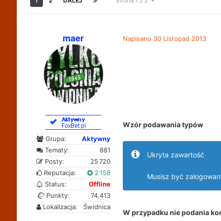
1
2
DALEJ
Strona 1 z 2
maer
Napisano
30 Listopad 2013
Wzór podawania typów
Grupa:
Aktywny
Tematy:
881
Ukryta zawartość
Posty:
25 720
Reputacja:
2 158
Musisz być zalogowan
Status:
Offline
Punkty:
74,413
Lokalizacja:
Świdnica
W przypadku nie podania kon