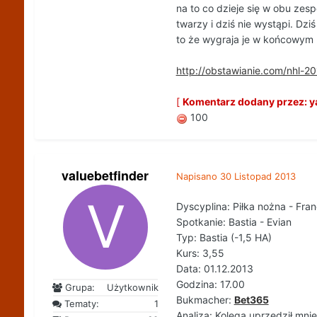
na to co dzieje się w obu zes
twarzy i dziś nie wystąpi. Dzi
to że wygraja je w końcowym 
http://obstawianie.com/nhl-
[
Komentarz dodany przez: ya
100
valuebetfinder
Napisano
30 Listopad 2013
Dyscyplina: Piłka nożna - Franc
Spotkanie: Bastia - Evian
Typ: Bastia (-1,5 HA)
Kurs: 3,55
Data: 01.12.2013
Godzina: 17.00
Grupa:
Użytkownik
Bukmacher:
Bet365
Tematy:
1
Analiza: Kolega uprzedził mnie