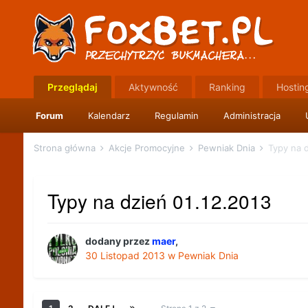
Przeglądaj
Aktywność
Ranking
Hostin
Forum
Kalendarz
Regulamin
Administracja
Strona główna
Akcje Promocyjne
Pewniak Dnia
Typy na d
Typy na dzień 01.12.2013
dodany przez
maer
,
30 Listopad 2013
w
Pewniak Dnia