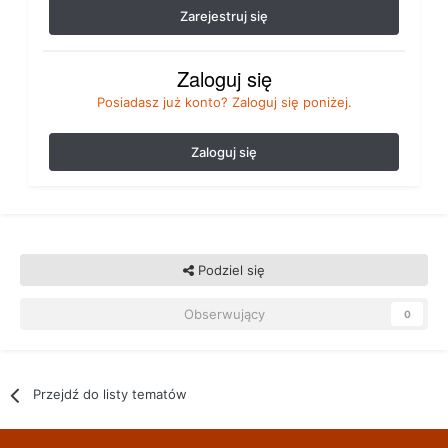
Zarejestruj się
Zaloguj się
Posiadasz już konto? Zaloguj się poniżej.
Zaloguj się
Podziel się
Obserwujący
0
Przejdź do listy tematów