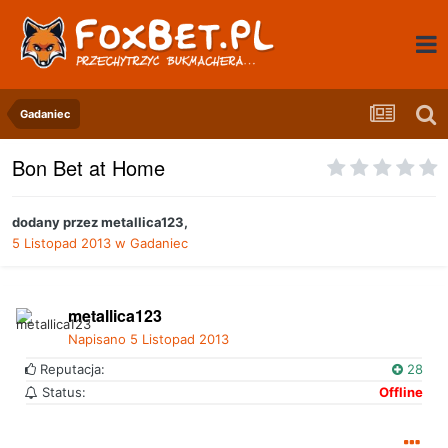
Gadaniec
Bon Bet at Home
dodany przez
metallica123
,
5 Listopad 2013
w
Gadaniec
metallica123
Napisano
5 Listopad 2013
Reputacja:
28
Status:
Offline