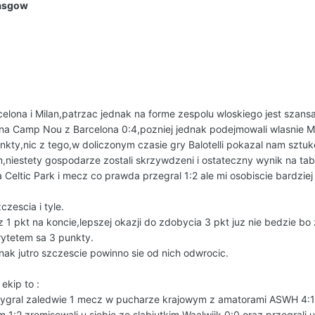
lasgow
elona i Milan,patrzac jednak na forme zespolu wloskiego jest szansa
na Camp Nou z Barcelona 0:4,pozniej jednak podejmowali wlasnie Mila
nkty,nic z tego,w doliczonym czasie gry Balotelli pokazal nam szt
niestety gospodarze zostali skrzywdzeni i ostateczny wynik na tabli
 Celtic Park i mecz co prawda przegral 1:2 ale mi osobiscie bardziej
czescia i tyle.
1 pkt na koncie,lepszej okazji do zdobycia 3 pkt juz nie bedzie bo 
rytetem sa 3 punkty.
dnak jutro szczescie powinno sie od nich odwrocic.
ekip to :
ygral zaledwie 1 mecz w pucharze krajowym z amatorami ASWH 4:1,
m 1:2,zremisowali u siebie ze slabiutkim Waalwijk 0:0 oraz przegrali u 