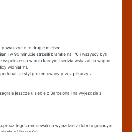
 powalczyc o to drugie miejsce.
n i w 90 minucie strzelili bramke na 1:0 i wszyscy byli
uke wspolczesna w polu karnym i sedzia wskazal na wapno
cy widnial 1:1.
 podobal sie styl prezentowany przez pilkarzy z
zagraja jeszcze u siebie z Barcelona i na wyjezdzie z
oprocz tego zremisowali na wyjezdzie z dobrze grajacym
siebie z Vitesse 0:1.