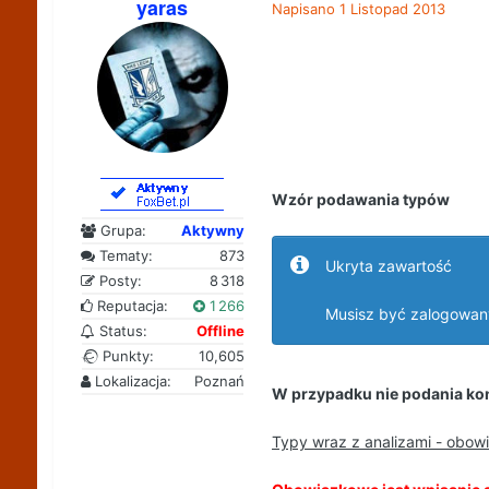
yaras
Napisano
1 Listopad 2013
Wzór podawania typów
Grupa:
Aktywny
Tematy:
873
Ukryta zawartość
Posty:
8 318
Reputacja:
1 266
Musisz być zalogowan
Status:
Offline
Punkty:
10,605
Lokalizacja:
Poznań
W przypadku nie podania kon
Typy wraz z analizami - obow