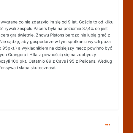
 wygrane co nie zdarzyło im się od 9 lat. Goście to od kilku
ć rywali zespołu Pacers była na poziomie 37,4% co jest
acers gra świetnie. Znowu Pistons bardzo nie lubią grać z
 Nie sądzę, aby gospodarze w tym spotkaniu wyszli poza
to 95pkt.) a wykładnikiem na dzisiejszy mecz powinno być
ych Grangera i Hilla z pewnością się na zdobyczy
zyli 100 pkt. Ostatnio 89 z Cavs i 95 z Pelicans. Według
fensywa i słaba skuteczność.