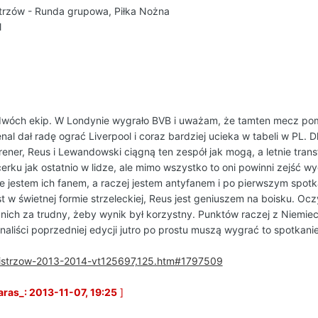
trzów - Runda grupowa, Piłka Nożna
l
h dwóch ekip. W Londynie wygrało BVB i uważam, że tamten mecz pom
nal dał radę ograć Liverpool i coraz bardziej ucieka w tabeli w PL
ener, Reus i Lewandowski ciągną ten zespół jak mogą, a letnie trans
rku jak ostatnio w lidze, ale mimo wszystko to oni powinni zejść w
ie jestem ich fanem, a raczej jestem antyfanem i po pierwszym spotk
w świetnej formie strzeleckiej, Reus jest geniuszem na boisku. Oczy
 nich za trudny, żeby wynik był korzystny. Punktów raczej z Niemiec 
naliści poprzedniej edycji jutro po prostu muszą wygrać to spotkanie, 
-mistrzow-2013-2014-vt125697,125.htm#1797509
ras_: 2013-11-07, 19:25
]