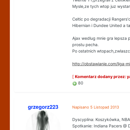
Mysle,ze tych wtop juz wystar
Celtic po degradacji Rangers'
Hibernian i Dundee United a ta
Ajax wedlug mnie gra lepsza p
prostu pecha.
Po ostatnich wtopach,zwlaszcz
http://obstawianie.com/liga
[
Komentarz dodany przez: ya
80
grzegorz223
Napisano
5 Listopad 2013
Dyscyplina: Koszykówka, NBA,
Spotkanie: Indiana Pacers @ D