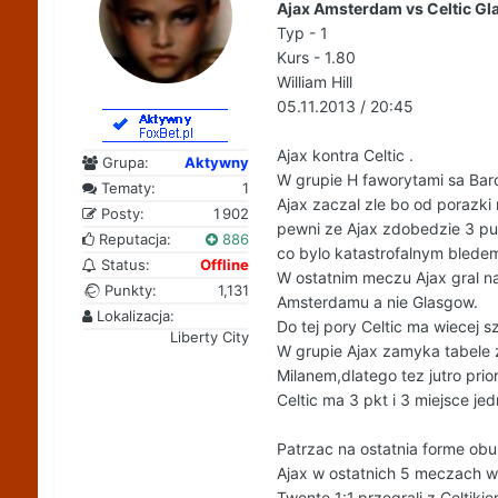
Ajax Amsterdam vs Celtic G
Typ - 1
Kurs - 1.80
William Hill
05.11.2013 / 20:45
Ajax kontra Celtic .
Grupa:
Aktywny
W grupie H faworytami sa Barc
Tematy:
1
Ajax zaczal zle bo od porazki 
Posty:
1 902
pewni ze Ajax zdobedzie 3 pu
Reputacja:
886
co bylo katastrofalnym bledem,
Status:
Offline
W ostatnim meczu Ajax gral na
Punkty:
1,131
Amsterdamu a nie Glasgow.
Lokalizacja:
Do tej pory Celtic ma wiecej sz
Liberty City
W grupie Ajax zamyka tabele z 
Milanem,dlatego tez jutro prio
Celtic ma 3 pkt i 3 miejsce je
Patrzac na ostatnia forme obu 
Ajax w ostatnich 5 meczach w
Twente 1:1,przegrali z Celtikie