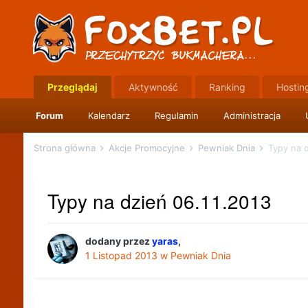
Przeglądaj
Aktywność
Ranking
Hostin
Forum
Kalendarz
Regulamin
Administracja
Strona główna
Akcje Promocyjne
Pewniak Dnia
Typy na d
Typy na dzień 06.11.2013
dodany przez
yaras
,
1 Listopad 2013
w
Pewniak Dnia