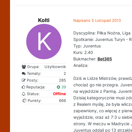
Kolti
Napisano
5 Listopad 2013
Dyscyplina: Piłka Nożna, Liga
Spotkanie: Juventus Turyn - R
Typ: Juventus
Kurs: 2.40
Bukmacher:
Bet365
Analiza:
Grupa:
Użytkownik
Tematy:
2
Dziś w Lidze Mistrzów, prawdz
Posty:
285
chociaż go nie przegra. Juvent
Reputacja:
39
na wyjeździe z Parmą. Juventu
Status:
Offline
Dzisiaj kategorycznie musi zd
Punkty:
666
z Realem myślę, że była wlicz
zapewniony, co więcej z pierw
wyjeździe, oraz aż 7:3 u sieb
strony. W meczu w Madrycie J
Juventus oddali po 13 strzałó