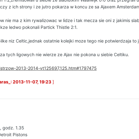
czy z ich strony i ze jutro pokarza w koncu ze sa Ajaxem Amsterdam
ow nie ma z kim rywalizowac w lidze i tak mecza sie oni z jakimis sl
kze ledwo pokonali Partick Thistle 2:1.
ilke niz Celtic,jednak ostatnie kolejki moze tego nie potwierdzaja
a tych ligowych nie wierze ze Ajax nie pokona u siebie Celtiku.
-mistrzow-2013-2014-vt125697,125.htm#1797475
ras_: 2013-11-07, 19:23
]
 godz. 1.35
etroit Pistons