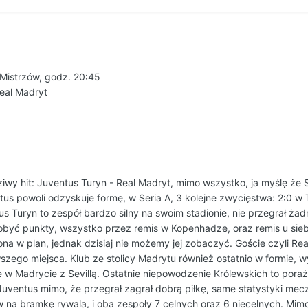
 Mistrzów, godz. 20:45
eal Madryt
iwy hit: Juventus Turyn - Real Madryt, mimo wszystko, ja myślę że 
us powoli odzyskuje formę, w Seria A, 3 kolejne zwycięstwa: 2:0 w T
s Turyn to zespół bardzo silny na swoim stadionie, nie przegrał żad
obyć punkty, wszystko przez remis w Kopenhadze, oraz remis u sieb
ona w plan, jednak dzisiaj nie możemy jej zobaczyć. Goście czyli Re
szego miejsca. Klub ze stolicy Madrytu również ostatnio w formie, w
ie w Madrycie z Sevillą. Ostatnie niepowodzenie Królewskich to po
uventus mimo, że przegrał zagrał dobrą piłkę, same statystyki mec
w na bramkę rywala, i oba zespoły 7 celnych oraz 6 niecelnych. Mim