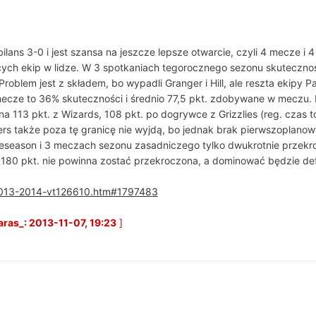
ilans 3-0 i jest szansa na jeszcze lepsze otwarcie, czyli 4 mecze i 4
cych ekip w lidze. W 3 spotkaniach tegorocznego sezonu skutecznoś
roblem jest z składem, bo wypadli Granger i Hill, ale reszta ekipy P
mecze to 36% skuteczności i średnio 77,5 pkt. zdobywane w meczu.
a 113 pkt. z Wizards, 108 pkt. po dogrywce z Grizzlies (reg. czas 
ers także poza tę granicę nie wyjdą, bo jednak brak pierwszoplanow
eseason i 3 meczach sezonu zasadniczego tylko dwukrotnie przekroc
 180 pkt. nie powinna zostać przekroczona, a dominować będzie de
-2013-2014-vt126610.htm#1797483
ras_: 2013-11-07, 19:23
]