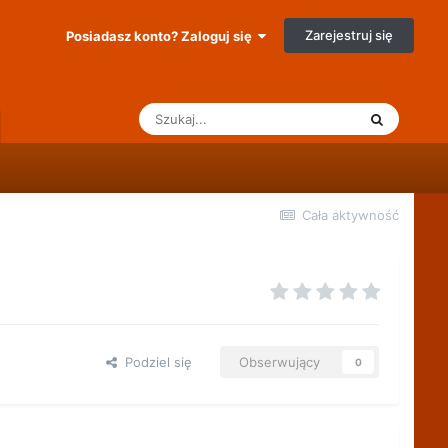
Zarejestruj się
Posiadasz konto? Zaloguj się
Cała aktywność
Podziel się
Obserwujący
0