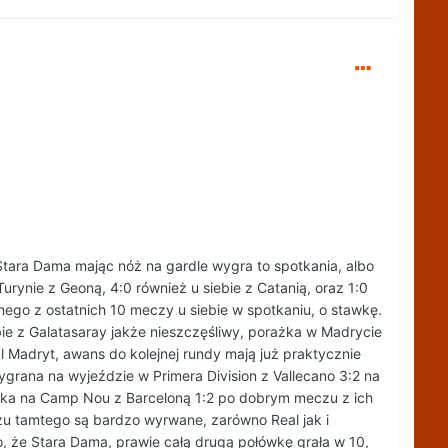
Stara Dama mając nóż na gardle wygra to spotkania, albo
urynie z Geoną, 4:0 również u siebie z Catanią, oraz 1:0
nego z ostatnich 10 meczy u siebie w spotkaniu, o stawkę.
ie z Galatasaray jakże nieszczęśliwy, porażka w Madrycie
al Madryt, awans do kolejnej rundy mają już praktycznie
ygrana na wyjeździe w Primera Division z Vallecano 3:2 na
rażka na Camp Nou z Barceloną 1:2 po dobrym meczu z ich
zu tamtego są bardzo wyrwane, zarówno Real jak i
o, że Stara Dama, prawie całą drugą połówkę grała w 10,