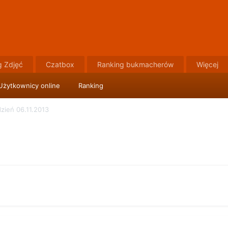
g Zdjęć
Czatbox
Ranking bukmacherów
Więcej
Użytkownicy online
Ranking
zień 06.11.2013