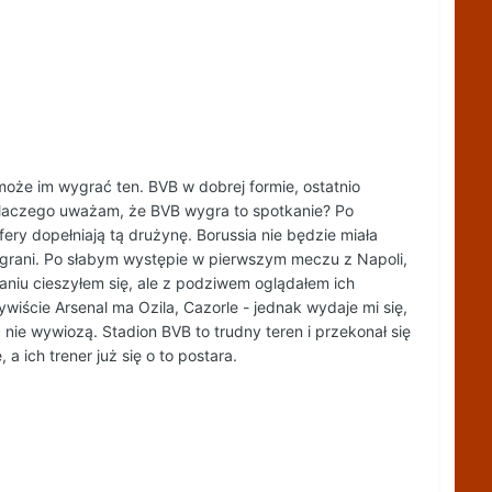
oże im wygrać ten. BVB w dobrej formie, ostatnio
. Dlaczego uważam, że BVB wygra to spotkanie? Po
fery dopełniają tą drużynę. Borussia nie będzie miała
ygrani. Po słabym występie w pierwszym meczu z Napoli,
aniu cieszyłem się, ale z podziwem oglądałem ich
wiście Arsenal ma Ozila, Cazorle - jednak wydaje mi się,
nie wywiozą. Stadion BVB to trudny teren i przekonał się
a ich trener już się o to postara.