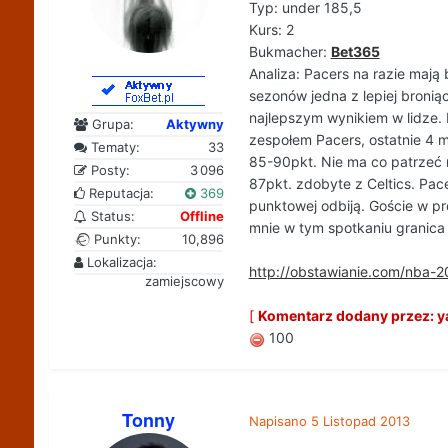
Typ: under 185,5
Kurs: 2
Bukmacher:
Bet365
Analiza: Pacers na razie mają b
sezonów jedna z lepiej bronią
najlepszym wynikiem w lidze. P
Grupa:
Aktywny
zespołem Pacers, ostatnie 4 
Tematy:
33
85-90pkt. Nie ma co patrzeć n
Posty:
3 096
87pkt. zdobyte z Celtics. Pac
Reputacja:
369
punktowej odbiją. Goście w pr
Status:
Offline
mnie w tym spotkaniu granica
Punkty:
10,896
Lokalizacja:
http://obstawianie.com/nba
zamiejscowy
[
Komentarz dodany przez: ya
100
Tonny
Napisano
5 Listopad 2013