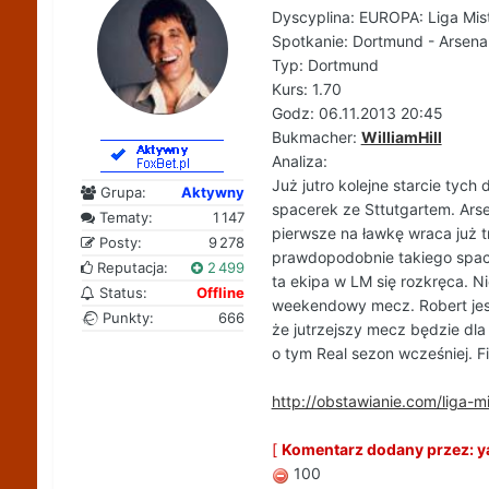
Dyscyplina: EUROPA: Liga Mis
Spotkanie: Dortmund - Arsena
Typ: Dortmund
Kurs: 1.70
Godz: 06.11.2013 20:45
Bukmacher:
WilliamHill
Analiza:
Już jutro kolejne starcie tyc
Grupa:
Aktywny
spacerek ze Sttutgartem. Arse
Tematy:
1 147
pierwsze na ławkę wraca już tr
Posty:
9 278
prawdopodobnie takiego space
Reputacja:
2 499
ta ekipa w LM się rozkręca. N
Status:
Offline
weekendowy mecz. Robert jest 
Punkty:
666
że jutrzejszy mecz będzie dla
o tym Real sezon wcześniej. Fi
http://obstawianie.com/liga
[
Komentarz dodany przez: ya
100