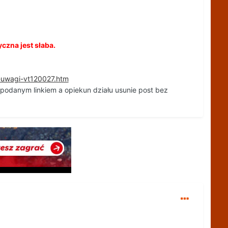
yczna jest słaba.
i-uwagi-vt120027.htm
i podanym linkiem a opiekun działu usunie post bez