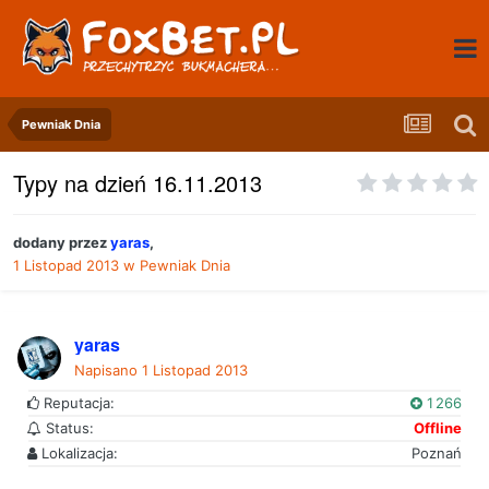
Pewniak Dnia
Typy na dzień 16.11.2013
dodany przez
yaras
,
1 Listopad 2013
w
Pewniak Dnia
yaras
Napisano
1 Listopad 2013
Reputacja:
1 266
Status:
Offline
Lokalizacja:
Poznań