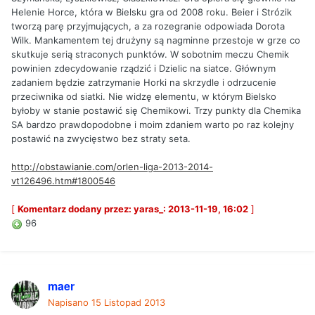
Helenie Horce, która w Bielsku gra od 2008 roku. Beier i Strózik
tworzą parę przyjmujących, a za rozegranie odpowiada Dorota
Wilk. Mankamentem tej drużyny są nagminne przestoje w grze co
skutkuje serią straconych punktów. W sobotnim meczu Chemik
powinien zdecydowanie rządzić i Dzielic na siatce. Głównym
zadaniem będzie zatrzymanie Horki na skrzydle i odrzucenie
przeciwnika od siatki. Nie widzę elementu, w którym Bielsko
byłoby w stanie postawić się Chemikowi. Trzy punkty dla Chemika
SA bardzo prawdopodobne i moim zdaniem warto po raz kolejny
postawić na zwycięstwo bez straty seta.
http://obstawianie.com/orlen-liga-2013-2014-
vt126496.htm#1800546
[
Komentarz dodany przez: yaras_: 2013-11-19, 16:02
]
96
maer
Napisano
15 Listopad 2013