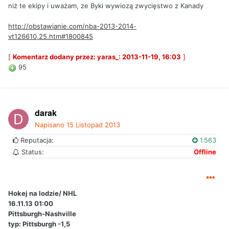
niż te ekipy i uważam, ze Byki wywiozą zwycięstwo z Kanady
http://obstawianie.com/nba-2013-2014-
vt126610,25.htm#1800845
[
Komentarz dodany przez: yaras_: 2013-11-19, 16:03
]
95
darak
Napisano
15 Listopad 2013
Reputacja:
1 563
Status:
Offline
Hokej na lodzie/ NHL
16.11.13 01:00
Pittsburgh-Nashville
typ: Pittsburgh -1,5