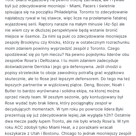
byli już zdecydowanie mocniejsi - Miami, Pacers i świetnie
spisująca się na początku Philadelphia. Toronto to zdecydowanie
najsłabszy rywal w tej stawce, więc licze na przełamanie fatalnej
wyjazdowej serii. Raptory narazie na małym minusie (4z-5p) ale
nie wiem czy w dłuższej perspektywie będą wstanie bronić
miejsce w ósemce. Za nimi są puki co zdecydowanie mocniejsze
zespoły Brooklynu czy Knicks, którzy w ostatecznym rozrachunku
moim zdaniem powinny wyprzedzić zespół z Toronto. Czego
spodziewać się po tym meczu? Na pewno pojedynku liderów obu
zespołów Rose'a i DeRozana. I tu moim zdaniem zadecyduje
doświadczenie Derricka i jego gra defensywna. Jeśli chodzi o
popisy strzeleckie to oboje zawodnicy potrafią grać wyjątkowo
skutecznie, ale to Rose jest lepszym defensorem. Do tego ma też
lepszych partnerów w wyjściowej piątce. Deng, Boozer, Noah i
Butler to bardzo wyrównana i solidna ekipa, na ktorej można
oprzeć niezły team. W zeszłym sezonie, gdy kontuzjowany był
Rose wydać było brak lidera, który pociągnąłby zespoł w
decydujących momentach. W tym roku po powrocie lidera Byki
prezentują się już zdecydowanie lepiej.Jak wygląda h2h? Ostatnie
dwa mecze padły łupem Tronto, ale nie było wtedy Rose'a. W tym
roku ACC zdobyli tylko Miami Heat, a z porażkami wracali
koszykarze z Utah i Bostonu. Chicago to jednak mocniejszy zespół