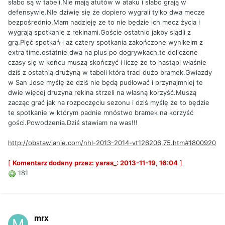
słabo są w tabeli.Nie mają atutów w ataku i slabo grają w
defensywie.NIe dziwię się że dopiero wygrali tylko dwa mecze
bezpośrednio.Mam nadzieję ze to nie będzie ich mecz życia i
wygrają spotkanie z rekinami.Goście ostatnio jakby siądli z
grą.Pięć spotkań i aż cztery spotkania zakończone wynikeim z
extra time.ostatnie dwa na plus po dogrywkach.te doliczone
czasy się w końcu muszą skończyć i liczę że to nastąpi właśnie
dziś z ostatnią drużyną w tabeli która traci dużo bramek.Gwiazdy
w San Jose myślę że dziś nie będą pudłować i przynajmniej te
dwie więcej druzyna rekina strzeli na własną korzyść.Muszą
zacząc grać jak na rozpoczęciu sezonu i dziś myślę że to będzie
te spotkanie w którym padnie mnóstwo bramek na korzyść
gości.Powodzenia.Dziś stawiam na was!!!
http://obstawianie.com/nhl-2013-2014-vt126206,75.htm#1800920
[
Komentarz dodany przez: yaras_: 2013-11-19, 16:04
]
181
mrx