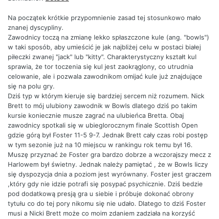
Na początek krótkie przypomnienie zasad tej stosunkowo mało
znanej dyscypliny.
Zawodnicy toczą na zmianę lekko spłaszczone kule (ang. "bowls")
w taki sposób, aby umieścić je jak najbliżej celu w postaci białej
piłeczki zwanej "jack" lub "kitty". Charakterystyczny kształt kul
sprawia, że tor toczenia się kul jest zaokrąglony, co utrudnia
celowanie, ale i pozwala zawodnikom omijać kule już znajdujące
się na polu gry.
Dziś typ w którym kieruje się bardziej sercem niż rozumem. Nick
Brett to mój ulubiony zawodnik w Bowls dlatego dziś po takim
kursie koniecznie musze zagrać na ulubieńca Bretta. Obaj
zawodnicy spotkali się w ubieglorocznym finale Scottish Open
gdzie górą był Foster 11-5 9-7. Jednak Brett cały czas robi postęp
w tym sezonie już na 10 miejscu w rankingu rok temu był 16.
Muszę przyznać że Foster gra bardzo dobrze a wczorajszy mecz z
Harlowem był świetny. Jednak należy pamiętać , że w Bowls liczy
się dyspozycja dnia a poziom jest wyrównany. Foster jest graczem
,który gdy nie idzie potrafi się posypać psychicznie. Dziś bedzie
pod dodatkową presją gra u siebie i próbuje dokonać obrony
tytułu co do tej pory nikomu się nie udało. Dlatego to dziś Foster
musi a Nicki Brett może co moim zdaniem zadziała na korzyść