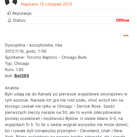
Napisano
15 Listopad 2013
Reputacja:
Status:
Offline
Dyscyplina - koszykówka, nba
2013.11.16, godz. 1-00
Spotkanie: Toronto Raptors - Chicago Bulls
Typ: Chicago
Kurs: 1.95
buk:
Bet365
Analiza:
Byki udają się do Kanady po pierwsze wyjazdowe zwycięstwo w
tym sezonie. Narazie ich gra nie robi szału, choć wrócił ten na
ktorego czekali nie tylko w Chicago - Derrick Rose. Sześć
pierwszych meczy narazie na 50, ale to wynik zdecydowanie
poniżej oczekiwań i możliwości Byków. U siebie bilans 3-0, na
wyjazdach 0-3. To że u siebie wygrali wszystko nie może dziwić,
bo i rywale byli conajwyżej przeciętni - Cleveland, Utah i New
York. Bilans wyjazdowy na pewno trochę zatrważa, ale i rywale