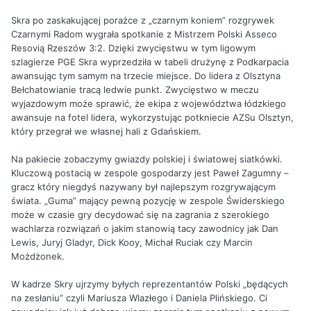
Skra po zaskakującej porażce z „czarnym koniem” rozgrywek
Czarnymi Radom wygrała spotkanie z Mistrzem Polski Asseco
Resovią Rzeszów 3:2. Dzięki zwycięstwu w tym ligowym
szlagierze PGE Skra wyprzedziła w tabeli drużynę z Podkarpacia
awansując tym samym na trzecie miejsce. Do lidera z Olsztyna
Bełchatowianie tracą ledwie punkt. Zwycięstwo w meczu
wyjazdowym może sprawić, że ekipa z województwa łódzkiego
awansuje na fotel lidera, wykorzystując potkniecie AZSu Olsztyn,
który przegrał we własnej hali z Gdańskiem.
Na pakiecie zobaczymy gwiazdy polskiej i światowej siatkówki.
Kluczową postacią w zespole gospodarzy jest Paweł Zagumny –
gracz który niegdyś nazywany był najlepszym rozgrywającym
świata. „Guma” mający pewną pozycję w zespole Świderskiego
może w czasie gry decydować się na zagrania z szerokiego
wachlarza rozwiązań o jakim stanowią tacy zawodnicy jak Dan
Lewis, Juryj Gladyr, Dick Kooy, Michał Ruciak czy Marcin
Możdżonek.
W kadrze Skry ujrzymy byłych reprezentantów Polski „będących
na zesłaniu” czyli Mariusza Wlazłego i Daniela Plińskiego. Ci