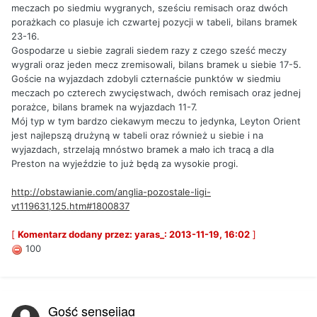
meczach po siedmiu wygranych, sześciu remisach oraz dwóch
porażkach co plasuje ich czwartej pozycji w tabeli, bilans bramek
23-16.
Gospodarze u siebie zagrali siedem razy z czego sześć meczy
wygrali oraz jeden mecz zremisowali, bilans bramek u siebie 17-5.
Goście na wyjazdach zdobyli czternaście punktów w siedmiu
meczach po czterech zwycięstwach, dwóch remisach oraz jednej
porażce, bilans bramek na wyjazdach 11-7.
Mój typ w tym bardzo ciekawym meczu to jedynka, Leyton Orient
jest najlepszą drużyną w tabeli oraz również u siebie i na
wyjazdach, strzelają mnóstwo bramek a mało ich tracą a dla
Preston na wyjeździe to już będą za wysokie progi.
http://obstawianie.com/anglia-pozostale-ligi-
vt119631,125.htm#1800837
[
Komentarz dodany przez: yaras_: 2013-11-19, 16:02
]
100
Gość sensejjag