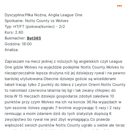
Dyscyplina:Piłka Nożna, Anglia League One
Spotkanie: Notts County vs Wolves
Typ: HT/FT (połowa/koniec) - 2/2
Kurs: 2.60
Bukmacher:
Bet365
Godzina: 16:00
Analiza:
Zapraszam na mecz jednej z niższych lig angielskich czyli League
One gdzie Wolves na wyjeździe podejmie Notts County.Wolves to
niezaprzeczalnie lepsza drużyna niż jej dzisiejszy rywal i na pewno
bardziej utytułowana.Obecnie dzisiejsi goście są wiceliderami
tabeli tracąc tylko 2 punkty do lidera z Leyton Orient.Notts County
to natomiast czerwona latarnia tej ligi i tak zwany chłopiec do
bicia.W 15 meczach dzisiejsi gospodarze zdobyli zaledwie 10
punktów przy czym Wolves ma ich na koncie 36.Na wyjazdach w
tym sezonie Volves zagrało 7-krotnie wygrywając 5 razy i 2 razy
remisując a moim zdaniem dziś do tych statystyk dopiszą 6
zwycięstwo bo rywal nie jest zbyt wymagający.Co prawda
większość swoich punktów Notts County ugrało u siebie ale teraz