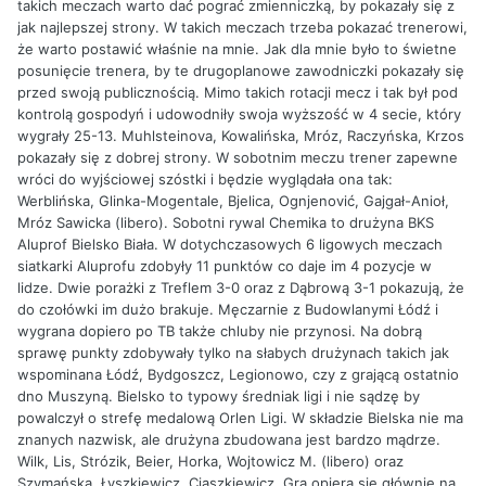
takich meczach warto dać pograć zmienniczką, by pokazały się z
jak najlepszej strony. W takich meczach trzeba pokazać trenerowi,
że warto postawić właśnie na mnie. Jak dla mnie było to świetne
posunięcie trenera, by te drugoplanowe zawodniczki pokazały się
przed swoją publicznością. Mimo takich rotacji mecz i tak był pod
kontrolą gospodyń i udowodniły swoja wyższość w 4 secie, który
wygrały 25-13. Muhlsteinova, Kowalińska, Mróz, Raczyńska, Krzos
pokazały się z dobrej strony. W sobotnim meczu trener zapewne
wróci do wyjściowej szóstki i będzie wyglądała ona tak:
Werblińska, Glinka-Mogentale, Bjelica, Ognjenović, Gajgał-Anioł,
Mróz Sawicka (libero). Sobotni rywal Chemika to drużyna BKS
Aluprof Bielsko Biała. W dotychczasowych 6 ligowych meczach
siatkarki Aluprofu zdobyły 11 punktów co daje im 4 pozycje w
lidze. Dwie porażki z Treflem 3-0 oraz z Dąbrową 3-1 pokazują, że
do czołówki im dużo brakuje. Męczarnie z Budowlanymi Łódź i
wygrana dopiero po TB także chluby nie przynosi. Na dobrą
sprawę punkty zdobywały tylko na słabych drużynach takich jak
wspominana Łódź, Bydgoszcz, Legionowo, czy z grającą ostatnio
dno Muszyną. Bielsko to typowy średniak ligi i nie sądzę by
powalczył o strefę medalową Orlen Ligi. W składzie Bielska nie ma
znanych nazwisk, ale drużyna zbudowana jest bardzo mądrze.
Wilk, Lis, Strózik, Beier, Horka, Wojtowicz M. (libero) oraz
Szymańska, Łyszkiewicz, Ciaszkiewicz. Gra opiera się głównie na