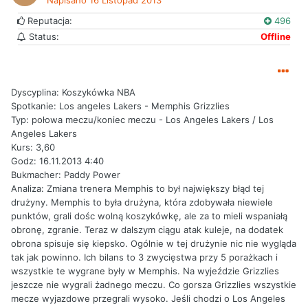
Napisano
16 Listopad 2013
Reputacja:
496
Status:
Offline
Dyscyplina: Koszykówka NBA
Spotkanie: Los angeles Lakers - Memphis Grizzlies
Typ: połowa meczu/koniec meczu - Los Angeles Lakers / Los
Angeles Lakers
Kurs: 3,60
Godz: 16.11.2013 4:40
Bukmacher: Paddy Power
Analiza: Zmiana trenera Memphis to był największy błąd tej
drużyny. Memphis to była drużyna, która zdobywała niewiele
punktów, grali dośc wolną koszykówkę, ale za to mieli wspaniałą
obronę, zgranie. Teraz w dalszym ciągu atak kuleje, na dodatek
obrona spisuje się kiepsko. Ogólnie w tej drużynie nic nie wygląda
tak jak powinno. Ich bilans to 3 zwycięstwa przy 5 porażkach i
wszystkie te wygrane były w Memphis. Na wyjeździe Grizzlies
jeszcze nie wygrali żadnego meczu. Co gorsza Grizzlies wszystkie
mecze wyjazdowe przegrali wysoko. Jeśli chodzi o Los Angeles