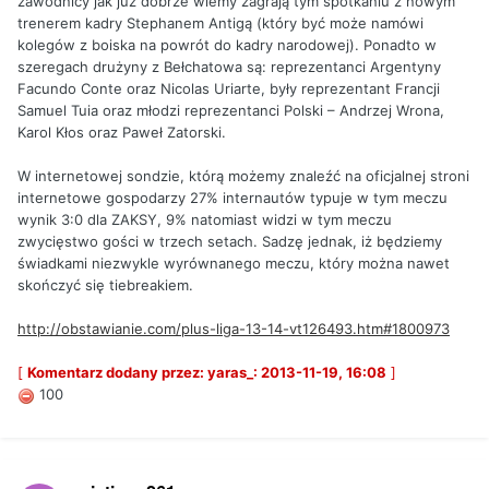
zawodnicy jak już dobrze wiemy zagrają tym spotkaniu z nowym
trenerem kadry Stephanem Antigą (który być może namówi
kolegów z boiska na powrót do kadry narodowej). Ponadto w
szeregach drużyny z Bełchatowa są: reprezentanci Argentyny
Facundo Conte oraz Nicolas Uriarte, były reprezentant Francji
Samuel Tuia oraz młodzi reprezentanci Polski – Andrzej Wrona,
Karol Kłos oraz Paweł Zatorski.
W internetowej sondzie, którą możemy znaleźć na oficjalnej stroni
internetowe gospodarzy 27% internautów typuje w tym meczu
wynik 3:0 dla ZAKSY, 9% natomiast widzi w tym meczu
zwycięstwo gości w trzech setach. Sadzę jednak, iż będziemy
świadkami niezwykle wyrównanego meczu, który można nawet
skończyć się tiebreakiem.
http://obstawianie.com/plus-liga-13-14-vt126493.htm#1800973
[
Komentarz dodany przez: yaras_: 2013-11-19, 16:08
]
100