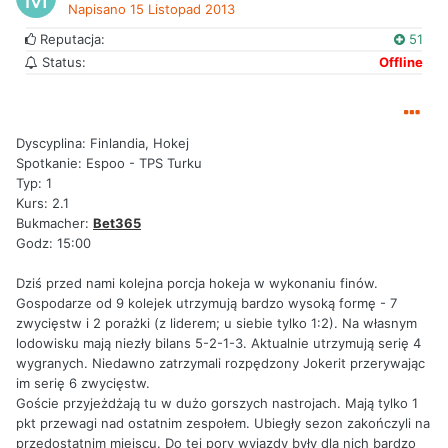
Napisano
15 Listopad 2013
Reputacja:
51
Status:
Offline
Dyscyplina: Finlandia, Hokej
Spotkanie: Espoo - TPS Turku
Typ: 1
Kurs: 2.1
Bukmacher:
Bet365
Godz: 15:00
Dziś przed nami kolejna porcja hokeja w wykonaniu finów.
Gospodarze od 9 kolejek utrzymują bardzo wysoką formę - 7
zwycięstw i 2 porażki (z liderem; u siebie tylko 1:2). Na własnym
lodowisku mają niezły bilans 5-2-1-3. Aktualnie utrzymują serię 4
wygranych. Niedawno zatrzymali rozpędzony Jokerit przerywając
im serię 6 zwycięstw.
Goście przyjeżdżają tu w dużo gorszych nastrojach. Mają tylko 1
pkt przewagi nad ostatnim zespołem. Ubiegły sezon zakończyli na
przedostatnim miejscu. Do tej pory wyjazdy były dla nich bardzo