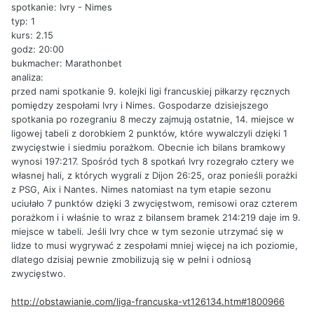
spotkanie: Ivry - Nimes
typ: 1
kurs: 2.15
godz: 20:00
bukmacher: Marathonbet
analiza:
przed nami spotkanie 9. kolejki ligi francuskiej piłkarzy ręcznych
pomiędzy zespołami Ivry i Nimes. Gospodarze dzisiejszego
spotkania po rozegraniu 8 meczy zajmują ostatnie, 14. miejsce w
ligowej tabeli z dorobkiem 2 punktów, które wywalczyli dzięki 1
zwycięstwie i siedmiu porażkom. Obecnie ich bilans bramkowy
wynosi 197:217. Spośród tych 8 spotkań Ivry rozegrało cztery we
własnej hali, z których wygrali z Dijon 26:25, oraz ponieśli porażki
z PSG, Aix i Nantes. Nimes natomiast na tym etapie sezonu
uciułało 7 punktów dzięki 3 zwycięstwom, remisowi oraz czterem
porażkom i i właśnie to wraz z bilansem bramek 214:219 daje im 9.
miejsce w tabeli. Jeśli Ivry chce w tym sezonie utrzymać się w
lidze to musi wygrywać z zespołami mniej więcej na ich poziomie,
dlatego dzisiaj pewnie zmobilizują się w pełni i odniosą
zwycięstwo.
http://obstawianie.com/liga-francuska-vt126134.htm#1800966