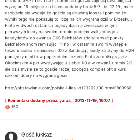
bilans to 3-6-7 i br. 12:21 , natomiast goście zajmują dwa miejsca
wyżej bo 16 miejsce ich bilans podobny bo 4-5-7 i br. 12:19 , mnie
osobiście się wydaje że goście są drużyną lepszą i pomimo że
wyniki tego nie pokazują to liczę na ich wygraną dziś w Brzesku ,
Flota w dwóch ostatnich pojedynkach a zwłaszcza w tym
pierwszym kiedy na swoim terenie podejmowali jednego z
kandydatów do awansu GKS Bełchatów zdołali urwać punkty
Bełchatowianom remisując 1:1 no i w ostatnim swoim występie
także u siebie zremisowali 0:0 z Sandecją , kiedy zajrzymy do H2H
pomiędzy nimi to w poprzednim sezonie Flota zarobiła grając z
Okocimskim 4 pkt wygrywając u siebie 1:0 a w rewanżu remis 2:2
ale dziś myślę ze to goście raczej zdobędą komplet pkt a kurs
całkiem dobry na wygraną gości !
http://obstawianie.com/polska-i-liga-vt123292,100.htm#1800968
[
Komentarz dodany przez: yaras_: 2013-11-19, 16:07
]
150
Gość lukkaz