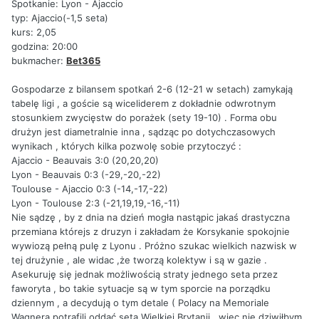
Spotkanie: Lyon - Ajaccio
typ: Ajaccio(-1,5 seta)
kurs: 2,05
godzina: 20:00
bukmacher:
Bet365
Gospodarze z bilansem spotkań 2-6 (12-21 w setach) zamykają
tabelę ligi , a goście są wiceliderem z dokładnie odwrotnym
stosunkiem zwycięstw do porażek (sety 19-10) . Forma obu
drużyn jest diametralnie inna , sądząc po dotychczasowych
wynikach , których kilka pozwolę sobie przytoczyć :
Ajaccio - Beauvais 3:0 (20,20,20)
Lyon - Beauvais 0:3 (-29,-20,-22)
Toulouse - Ajaccio 0:3 (-14,-17,-22)
Lyon - Toulouse 2:3 (-21,19,19,-16,-11)
Nie sądzę , by z dnia na dzień mogła nastąpic jakaś drastyczna
przemiana którejs z druzyn i zakładam że Korsykanie spokojnie
wywiozą pełną pulę z Lyonu . Próżno szukac wielkich nazwisk w
tej drużynie , ale widac ,że tworzą kolektyw i są w gazie .
Asekuruję się jednak możliwością straty jednego seta przez
faworyta , bo takie sytuacje są w tym sporcie na porządku
dziennym , a decydują o tym detale ( Polacy na Memoriale
Wagnera potrafili oddać seta Wielkiej Brytanii , więc nie dziwiłbym