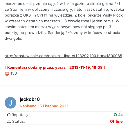
mecze pokazują, że nie są już w takim gazie: u siebie gol na 2-1
ze Stomilem w doliczonym czasie gry, natomiast ostatnio, wysoka
porażka z GKS TYCYHY na wyjeździe. Z kolei piłkarze Wisły Płock
w czterech ostatnich meczach – 3 zwycięstwa i jeden remis. W
sowim ostaniem meczu wyjazdowym powinni sięgnąć po 3
punkty, bo prowadzili z Sandecją 2-0, żeby w końcówce stracić
dwa gole.
http://obstawianie.com/polska-i-liga-vt123292,100.htm#1800985
[
Komentarz dodany przez: yaras_: 2013-11-19, 16:08
]
150
jeckob10
Napisano
16 Listopad 2013
Reputacja:
44
Status:
Offline