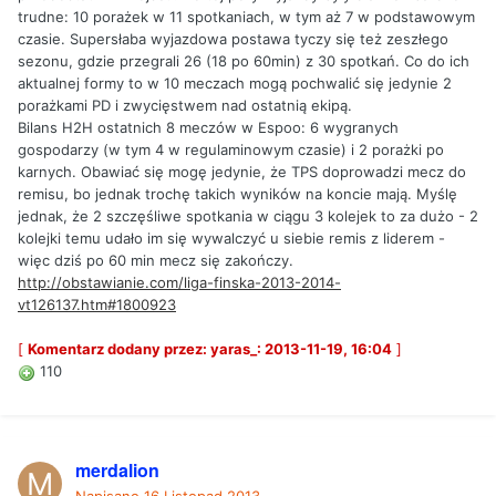
trudne: 10 porażek w 11 spotkaniach, w tym aż 7 w podstawowym
czasie. Supersłaba wyjazdowa postawa tyczy się też zeszłego
sezonu, gdzie przegrali 26 (18 po 60min) z 30 spotkań. Co do ich
aktualnej formy to w 10 meczach mogą pochwalić się jedynie 2
porażkami PD i zwycięstwem nad ostatnią ekipą.
Bilans H2H ostatnich 8 meczów w Espoo: 6 wygranych
gospodarzy (w tym 4 w regulaminowym czasie) i 2 porażki po
karnych. Obawiać się mogę jedynie, że TPS doprowadzi mecz do
remisu, bo jednak trochę takich wyników na koncie mają. Myślę
jednak, że 2 szczęśliwe spotkania w ciągu 3 kolejek to za dużo - 2
kolejki temu udało im się wywalczyć u siebie remis z liderem -
więc dziś po 60 min mecz się zakończy.
http://obstawianie.com/liga-finska-2013-2014-
vt126137.htm#1800923
[
Komentarz dodany przez: yaras_: 2013-11-19, 16:04
]
110
merdalion