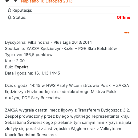
Napisano
16 Listopad 2013
Reputacja:
Status:
Offline
Dyscyplina: Piłka nożna - Plus Liga 2013/2014
Spotkanie: ZAKSA Kędzierzyn-Koźle – PGE Skra Bełchatów
Typ: over 186,5 punktów
Kurs: 2,00
Buk:
Expekt
Data i godzina: 16.11.13 14:45
Dziś o godz. 14:45 w HWS Azoty Wicemistrzowie Polski – ZAKSA
Kędzierzyn Koźle podejmie siedmiokrotnego Mistrza Polski,
drużynę PGE Skry Bełchatów.
ZAKSA wygrała ostatni mecz ligowy z Transferem Bydgoszcz 3:2.
Zespół prowadzony przez byłego wybitnego reprezentanta kraju
Sebastiana Świderskiego przełamał tym samym mini kryzys na jaki
złożyły się porażki z Jastrzębskim Węglem oraz z Volleyteam
Knack Randstad Roeselare.