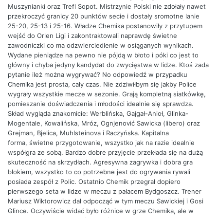
Muszynianki oraz Trefl Sopot. Mistrzynie Polski nie zdołały nawet
przekroczyć granicy 20 punktów secie i dostały sromotne lanie
25-20, 25-13 i 25-16. Władze Chemika postanowiły z przytupem
wejść do Orlen Ligi i zakontraktowali naprawdę świetne
zawodniczki co ma odzwierciedlenie w osiąganych wynikach.
Wydane pieniądze na pewno nie pójdą w błoto i póki co jest to
główny i chyba jedyny kandydat do zwycięstwa w lidze. Ktoś zada
pytanie ileż można wygrywać? No odpowiedź w przypadku
Chemika jest prosta, cały czas. Nie zdziwiłbym się jakby Police
wygrały wszystkie mecze w sezonie. Grają kompletną siatkówkę,
pomieszanie doświadczenia i młodości idealnie się sprawdza.
Skład wygląda znakomicie: Werblińska, Gajgał-Anioł, Glinka-
Mogentale, Kowalińska, Mróz, Ognjenović Sawicka (libero) oraz
Grejman, Bjelica, Muhlsteinova i Raczyńska. Kapitalna
forma, świetne przygotowanie, wszystko jak na razie idealnie
współgra ze sobą. Bardzo dobre przyjęcie przekłada się na dużą
skuteczność na skrzydłach. Agresywna zagrywka i dobra gra
blokiem, wszystko to co potrzebne jest do ogrywania rywali
posiada zespół z Polic. Ostatnio Chemik przegrał dopiero
pierwszego seta w lidze w meczu z pałacem Bydgoszcz. Trener
Mariusz Wiktorowicz dał odpocząć w tym meczu Sawickiej i Gosi
Glince. Oczywiście widać było różnice w grze Chemika, ale w