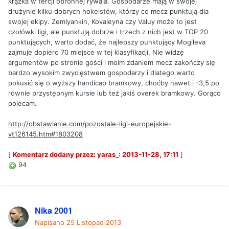
krążka w tercji obronnej rywala. Gospodarze mają w swojej
drużynie kilku dobrych hokeistów, którzy co mecz punktują dla
swojej ekipy. Zemlyankin, Kovaleyna czy Valuy może to jest
czołówki ligi, ale punktują dobrze i trzech z nich jest w TOP 20
punktujących, warto dodać, że najlepszy punktujący Mogileva
zajmuje dopiero 70 miejsce w tej klasyfikacji. Nie widzę
argumentów po stronie gości i moim zdaniem mecz zakończy się
bardzo wysokim zwycięstwem gospodarzy i dlatego warto
pokusić się o wyższy handicap bramkowy, choćby nawet i -3,5 po
równie przystępnym kursie lub też jakiś overek bramkowy. Gorąco
polecam.
http://obstawianie.com/pozostale-ligi-europejskie-
vt126145.htm#1803208
[
Komentarz dodany przez: yaras_: 2013-11-28, 17:11
]
94
Nika 2001
Napisano
25 Listopad 2013