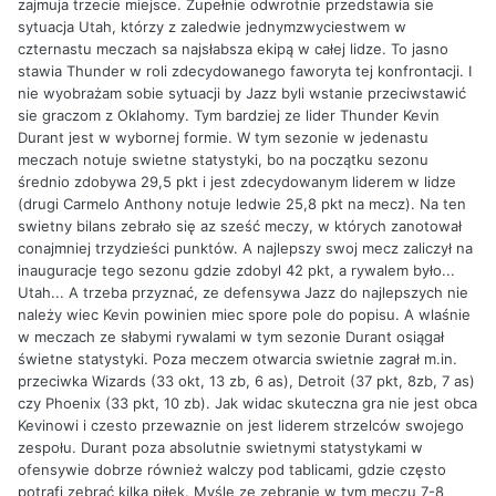
zajmuja trzecie miejsce. Zupełnie odwrotnie przedstawia sie
sytuacja Utah, którzy z zaledwie jednymzwyciestwem w
czternastu meczach sa najsłabsza ekipą w całej lidze. To jasno
stawia Thunder w roli zdecydowanego faworyta tej konfrontacji. I
nie wyobrażam sobie sytuacji by Jazz byli wstanie przeciwstawić
sie graczom z Oklahomy. Tym bardziej ze lider Thunder Kevin
Durant jest w wybornej formie. W tym sezonie w jedenastu
meczach notuje swietne statystyki, bo na początku sezonu
średnio zdobywa 29,5 pkt i jest zdecydowanym liderem w lidze
(drugi Carmelo Anthony notuje ledwie 25,8 pkt na mecz). Na ten
swietny bilans zebrało się az sześć meczy, w których zanotował
conajmniej trzydzieści punktów. A najlepszy swoj mecz zaliczył na
inauguracje tego sezonu gdzie zdobyl 42 pkt, a rywalem było...
Utah... A trzeba przyznać, ze defensywa Jazz do najlepszych nie
należy wiec Kevin powinien miec spore pole do popisu. A wlaśnie
w meczach ze słabymi rywalami w tym sezonie Durant osiągał
świetne statystyki. Poza meczem otwarcia swietnie zagrał m.in.
przeciwka Wizards (33 okt, 13 zb, 6 as), Detroit (37 pkt, 8zb, 7 as)
czy Phoenix (33 pkt, 10 zb). Jak widac skuteczna gra nie jest obca
Kevinowi i czesto przewaznie on jest liderem strzelców swojego
zespołu. Durant poza absolutnie swietnymi statystykami w
ofensywie dobrze również walczy pod tablicami, gdzie często
potrafi zebrać kilka piłek. Myślę ze zebranie w tym meczu 7-8