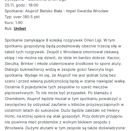
25.11, godz.: 18:00
Spotkanie: Aluprof Bielsko Biała - Impel Gwardia Wrocław
Typ: over 180.5 pkt
Kurs: 1.90
Buk:
Unibet
Spotkanie zamykające 8 kolejkę rozgrywek Orlen Ligi. W tym
spotkaniu gospodynię będą podejmowały obecnie trzecią siłę w
tabeli tych rozgrywek. Zespół z Wrocławia zmontował ciekawą
ekipę i nie można się dziwić, że idzie im bardzo dobrze. Kaczor,
Sieczka, Brinker i młode utalentowane środkowe to spore atuty.
Dlatego bukmacherzy widzą w zespole gości faworyta tego
spotkania. Wydaje mi się, że Aluprof nie jest jednak tutaj bez
szans i przed własną publicznością będą w stanie nawiązać walkę.
Ostatnie 6 pojedynków tych zespołów to sześć meczów
pięciosetowych. To nie może być przypadek. Po blamażu z
Chemikiem, Aluprof będzie musiał w tym spotkaniu powalczyć o
zwycięstwo by odzyskać zaufanie u kibiców przyzwyczajonych w
ostatnich latach do sukcesów. Dużo będzie zależało od Heleny
Horki, na której opiera się atak gospodyń. Przy dobrym przyjęciu
nie powinna mieć problemów z wolnym blokiem zespołu z
Wrocławia. Dużymi atutami w tym zespole są także doświadczone: