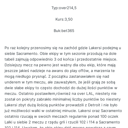
Typ:over214,5
Kurs:3,50
Buk:bet365
Po raz kolejny przenosimy się na zachód gdzie Lakersi podejmą u
siebie Sacramento. Obie ekipy w tym sezonie przodują na dole
tabeli zajmują odpowiednio 3 od końca i przedostatnie miejsce.
Dzisiejszy mecz na pewno jest ważny dla obu ekip, które mają
jeszcze jakieś nadzieje na awans do play offów, a marzenia te
mogą niedługo prysnąć. Z początku zastanawiałem się nad
underem w tym meczu, ale zauważyłem, że jeśli grają ze sobą
dwie słabe ekipy to często dochodzi do dużej ilości punktów w
meczu. Ostatnio postawiłem,również na over LAL, niestety nie
został on pokryty zabrakło minimalnej liczby punktów bo niestety
Lakersi zbyt dużą ilością punktów prowadzili z Detroit i nie było
już możliwości walki w ostatniej minucie. Lakersi oraz Sacramento
ostatnio rzucają w swoich meczach regularnie ponad 100 oczek
Lalki u siebie 2 meczu z rzędu grli i rzucili 102 i 114 a Sacramento
102 i 114. Uważam, że obie ekipy dziś mocno powalczą z czym