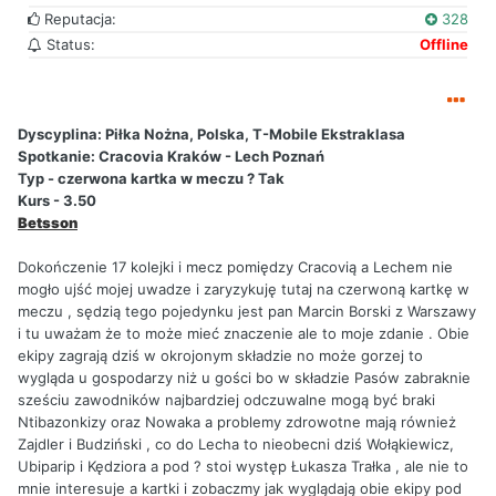
Reputacja:
328
Status:
Offline
Dyscyplina: Piłka Nożna, Polska, T-Mobile Ekstraklasa
Spotkanie: Cracovia Kraków - Lech Poznań
Typ - czerwona kartka w meczu ? Tak
Kurs - 3.50
Betsson
Dokończenie 17 kolejki i mecz pomiędzy Cracovią a Lechem nie
mogło ujść mojej uwadze i zaryzykuję tutaj na czerwoną kartkę w
meczu , sędzią tego pojedynku jest pan Marcin Borski z Warszawy
i tu uważam że to może mieć znaczenie ale to moje zdanie . Obie
ekipy zagrają dziś w okrojonym składzie no może gorzej to
wygląda u gospodarzy niż u gości bo w składzie Pasów zabraknie
sześciu zawodników najbardziej odczuwalne mogą być braki
Ntibazonkizy oraz Nowaka a problemy zdrowotne mają również
Zajdler i Budziński , co do Lecha to nieobecni dziś Wołąkiewicz,
Ubiparip i Kędziora a pod ? stoi występ Łukasza Trałka , ale nie to
mnie interesuje a kartki i zobaczmy jak wyglądają obie ekipy pod