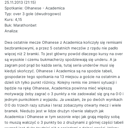
25.11.2013 (21:15)
Spotkanie: Olhanese - Academica
Typ: over 3 gole (dwudrogowo)
Kurs: 4,15
Buk: Marathonbet
Analiza:
Dwa ostatnie mecze Olhanese z Academica kończyły się remisami
bezbramkowymi, a przez 5 ostatnich meczów z rzędu nie padło
więcej niż 2 bramki. To jest główny powód dlaczego kursy na over
są wysokie i czemu bukmacherzy spodziewają się underu. A ja
zagram pod prąd bo każda seria, tutaj seria underów musi się
kiedyś skończyć. Olhanese i Academica są na spodzie tabeli,
gospodarze tego spotkania na 13 miejscu a goście na ostatnim a
dzieli ich tylko punkt różnicy. Kolejny remis nie zmieni sytuacji i
będzie na rękę Olhanese, Academica powinna mieć większą
motywację żeby zagrać o 3 punkty a nie zadowalać się grą na 0:0 i
jednym punkcikiem z wyjazdu. Ja uważam, że po dwóch wynikach
0:0 do trzech razy sztuka i teraz zobaczymy otwarty mecz i wiele
bramek. Niedużo jest w lidze drużyn równie słabych jak
Academica i Olhanese w tym sezonie więc jak grają między sobą
to muszą walczyć o 3 punkty bo z drużynami z górnej części tabeli