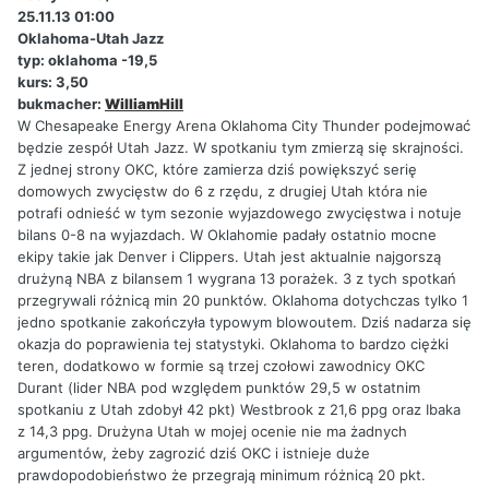
25.11.13 01:00
Oklahoma-Utah Jazz
typ: oklahoma -19,5
kurs: 3,50
bukmacher:
WilliamHill
W Chesapeake Energy Arena Oklahoma City Thunder podejmować
będzie zespół Utah Jazz. W spotkaniu tym zmierzą się skrajności.
Z jednej strony OKC, które zamierza dziś powiększyć serię
domowych zwycięstw do 6 z rzędu, z drugiej Utah która nie
potrafi odnieść w tym sezonie wyjazdowego zwycięstwa i notuje
bilans 0-8 na wyjazdach. W Oklahomie padały ostatnio mocne
ekipy takie jak Denver i Clippers. Utah jest aktualnie najgorszą
drużyną NBA z bilansem 1 wygrana 13 porażek. 3 z tych spotkań
przegrywali różnicą min 20 punktów. Oklahoma dotychczas tylko 1
jedno spotkanie zakończyła typowym blowoutem. Dziś nadarza się
okazja do poprawienia tej statystyki. Oklahoma to bardzo ciężki
teren, dodatkowo w formie są trzej czołowi zawodnicy OKC
Durant (lider NBA pod względem punktów 29,5 w ostatnim
spotkaniu z Utah zdobył 42 pkt) Westbrook z 21,6 ppg oraz Ibaka
z 14,3 ppg. Drużyna Utah w mojej ocenie nie ma żadnych
argumentów, żeby zagrozić dziś OKC i istnieje duże
prawdopodobieństwo że przegrają minimum różnicą 20 pkt.