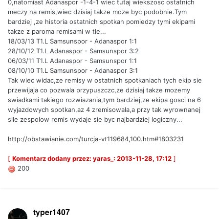
0,natomiast Adanaspor -1-4-1 wiec tutaj wiekszosc ostatnich
meczy na remis,wiec dzisiaj takze moze byc podobnie.Tym
bardziej ,ze historia ostatnich spotkan pomiedzy tymi ekipami
takze z paroma remisami w tle...
18/03/13 T1.L Samsunspor - Adanaspor 1:1
28/10/12 T1.L Adanaspor - Samsunspor 3:2
06/03/11 T1.L Adanaspor - Samsunspor 1:1
08/10/10 T1.L Samsunspor - Adanaspor 3:1
Tak wiec widac,ze remisy w ostatnich spotkaniach tych ekip sie
przewijaja co pozwala przypuszczc,ze dzisiaj takze mozemy
swiadkami takiego rozwiazania,tym bardziej,ze ekipa gosci na 6
wyjazdowych spotkan,az 4 zremisowala,a przy tak wyrownanej
sile zespolow remis wydaje sie byc najbardziej logiczny...
http://obstawianie.com/turcja-vt119684,100.htm#1803231
[
Komentarz dodany przez: yaras_: 2013-11-28, 17:12
]
200
typer1407