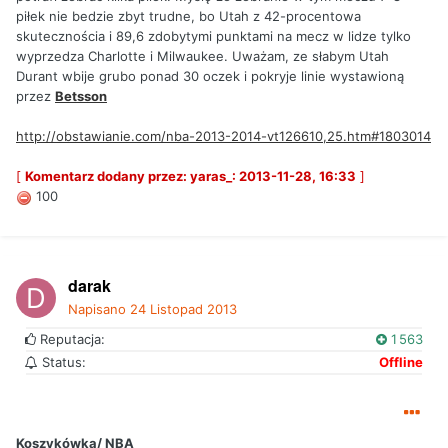
piłek nie bedzie zbyt trudne, bo Utah z 42-procentowa
skutecznościa i 89,6 zdobytymi punktami na mecz w lidze tylko
wyprzedza Charlotte i Milwaukee. Uważam, ze słabym Utah
Durant wbije grubo ponad 30 oczek i pokryje linie wystawioną
przez
Betsson
http://obstawianie.com/nba-2013-2014-vt126610,25.htm#1803014
[
Komentarz dodany przez: yaras_: 2013-11-28, 16:33
]
100
darak
Napisano
24 Listopad 2013
Reputacja:
1 563
Status:
Offline
Koszykówka/ NBA