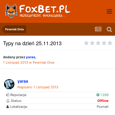
Pewniak Dnia
Typy na dzień 25.11.2013
dodany przez
yaras
,
1 Listopad 2013
w
Pewniak Dnia
yaras
Napisano
1 Listopad 2013
Reputacja:
1 266
Status:
Offline
Lokalizacja:
Poznań