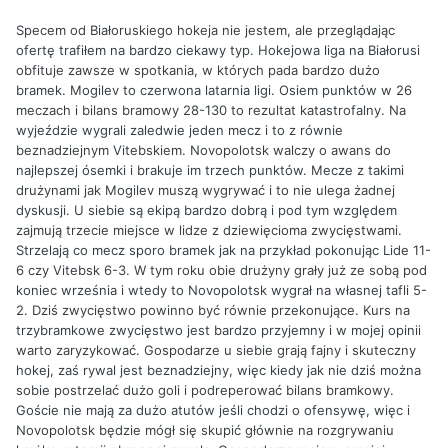
Specem od Białoruskiego hokeja nie jestem, ale przeglądając
ofertę trafiłem na bardzo ciekawy typ. Hokejowa liga na Białorusi
obfituje zawsze w spotkania, w których pada bardzo dużo
bramek. Mogilev to czerwona latarnia ligi. Osiem punktów w 26
meczach i bilans bramowy 28-130 to rezultat katastrofalny. Na
wyjeździe wygrali zaledwie jeden mecz i to z równie
beznadziejnym Vitebskiem. Novopolotsk walczy o awans do
najlepszej ósemki i brakuje im trzech punktów. Mecze z takimi
drużynami jak Mogilev muszą wygrywać i to nie ulega żadnej
dyskusji. U siebie są ekipą bardzo dobrą i pod tym względem
zajmują trzecie miejsce w lidze z dziewięcioma zwycięstwami.
Strzelają co mecz sporo bramek jak na przykład pokonując Lide 11-
6 czy Vitebsk 6-3. W tym roku obie drużyny grały już ze sobą pod
koniec września i wtedy to Novopolotsk wygrał na własnej tafli 5-
2. Dziś zwycięstwo powinno być równie przekonujące. Kurs na
trzybramkowe zwycięstwo jest bardzo przyjemny i w mojej opinii
warto zaryzykować. Gospodarze u siebie grają fajny i skuteczny
hokej, zaś rywal jest beznadziejny, więc kiedy jak nie dziś można
sobie postrzelać dużo goli i podreperować bilans bramkowy.
Goście nie mają za dużo atutów jeśli chodzi o ofensywę, więc i
Novopolotsk będzie mógł się skupić głównie na rozgrywaniu