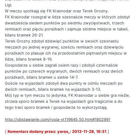
Ligi.
W meczu spotkają się FK Krasnodar oraz Terek Grozny.
FK Krasnodar rozegrał w lidze szesnaście meczy w których zdobył
dwadzieścia siedem punktów po siedmiu zwycięstwach, trzech
remisach oraz pięciu porażkach i zajmuje siódme miejsce w tabeli,
bilans bramek 26-21.
Terek Grozny zdobył dziewięć punktów w swoich szesnastu
meczach po jednej wygranej, sześciu remisach oraz dziewięciu
porażkach co plasuje ich na przedostatnim piętnastym miejscu w
lidze, bilans bramek 8-19.
Gospodarze u siebie zagrali osiem razy i zdobyli czternaście
punktów po czterech wygranych, dwóch remisach oraz dwóch
porażkach, bilans bramek u siebie 14-7.
Goście na wyjazdach zdobyli dwa punkty w ośmiu meczach po
dwóch remisach, bilans bramek na wyjazdach 3-13.
Mój typ w tym meczu to jedynka, FK Krasnodar u siebie gra nieźle,
strzela sporo bramek a Terek na wyjazdach gra tragicznie a do
tego traci sporo bramek i gospodarze to wykorzystają.
http://obstawianie.com/rosja-vt119645,50.htm#1802991
[
Komentarz dodany przez: yaras_: 2013-11-28, 16:31
]