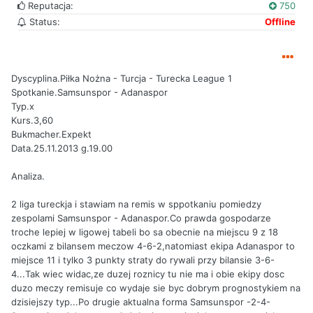
Reputacja:
750
Status:
Offline
Dyscyplina.Piłka Nożna - Turcja - Turecka League 1
Spotkanie.Samsunspor - Adanaspor
Typ.x
Kurs.3,60
Bukmacher.Expekt
Data.25.11.2013 g.19.00
Analiza.
2 liga tureckja i stawiam na remis w sppotkaniu pomiedzy
zespolami Samsunspor - Adanaspor.Co prawda gospodarze
troche lepiej w ligowej tabeli bo sa obecnie na miejscu 9 z 18
oczkami z bilansem meczow 4-6-2,natomiast ekipa Adanaspor to
miejsce 11 i tylko 3 punkty straty do rywali przy bilansie 3-6-
4...Tak wiec widac,ze duzej roznicy tu nie ma i obie ekipy dosc
duzo meczy remisuje co wydaje sie byc dobrym prognostykiem na
dzisiejszy typ...Po drugie aktualna forma Samsunspor -2-4-