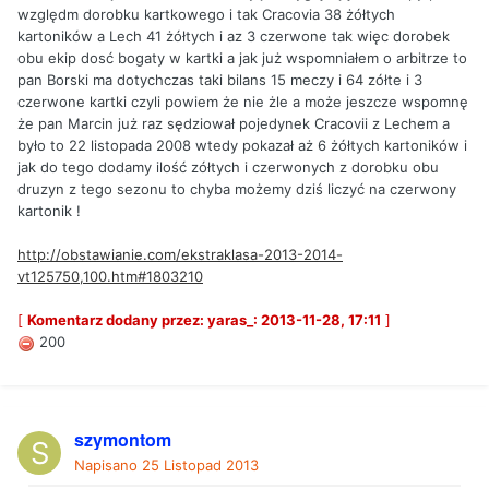
względm dorobku kartkowego i tak Cracovia 38 żółtych
kartoników a Lech 41 żółtych i az 3 czerwone tak więc dorobek
obu ekip dosć bogaty w kartki a jak już wspomniałem o arbitrze to
pan Borski ma dotychczas taki bilans 15 meczy i 64 zółte i 3
czerwone kartki czyli powiem że nie żle a może jeszcze wspomnę
że pan Marcin już raz sędziował pojedynek Cracovii z Lechem a
było to 22 listopada 2008 wtedy pokazał aż 6 żółtych kartoników i
jak do tego dodamy ilość zółtych i czerwonych z dorobku obu
druzyn z tego sezonu to chyba możemy dziś liczyć na czerwony
kartonik !
http://obstawianie.com/ekstraklasa-2013-2014-
vt125750,100.htm#1803210
[
Komentarz dodany przez: yaras_: 2013-11-28, 17:11
]
200
szymontom
Napisano
25 Listopad 2013