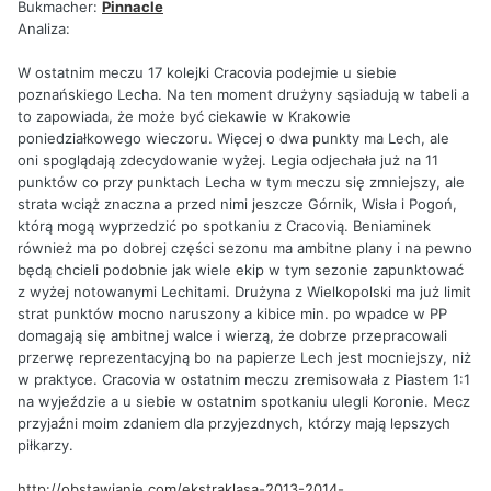
Bukmacher:
Pinnacle
Analiza:
W ostatnim meczu 17 kolejki Cracovia podejmie u siebie
poznańskiego Lecha. Na ten moment drużyny sąsiadują w tabeli a
to zapowiada, że może być ciekawie w Krakowie
poniedziałkowego wieczoru. Więcej o dwa punkty ma Lech, ale
oni spoglądają zdecydowanie wyżej. Legia odjechała już na 11
punktów co przy punktach Lecha w tym meczu się zmniejszy, ale
strata wciąż znaczna a przed nimi jeszcze Górnik, Wisła i Pogoń,
którą mogą wyprzedzić po spotkaniu z Cracovią. Beniaminek
również ma po dobrej części sezonu ma ambitne plany i na pewno
będą chcieli podobnie jak wiele ekip w tym sezonie zapunktować
z wyżej notowanymi Lechitami. Drużyna z Wielkopolski ma już limit
strat punktów mocno naruszony a kibice min. po wpadce w PP
domagają się ambitnej walce i wierzą, że dobrze przepracowali
przerwę reprezentacyjną bo na papierze Lech jest mocniejszy, niż
w praktyce. Cracovia w ostatnim meczu zremisowała z Piastem 1:1
na wyjeździe a u siebie w ostatnim spotkaniu ulegli Koronie. Mecz
przyjaźni moim zdaniem dla przyjezdnych, którzy mają lepszych
piłkarzy.
http://obstawianie.com/ekstraklasa-2013-2014-