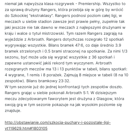
niemal jak najwyższa klasa rozgrywek - Premiership. Wszystko to
za sprawą drużyny Rangers, która przebija się w górę by wrócić
do Szkockiej "ekstraklasy". Rangers podnosi poziom całej ligi, w
meczach u siebie stadion zawsze jest prawie pełny, zupełnie tak
jaki jeszcze nie tak dawno w meczach z najlepszymi drużynami w
kraju i walce o tytuł mistrzowski. Tym razem Rangers zagrają na
wyjeździe z Arbroath. Rangers dotychczas rozegrało 12 spotkań
wygrywając wszystkie. Bilans bramek 47:6, co daje średnio 3.9
bramek strzelonych i 0.5 brami straconej na spotkanie. Za nimi 1/3
sezonu, być może uda się wygrać wszystkie z 36 spotkań i
zapewne ustanowić jakiś rekord tym wyczynem. Arbroath
rozegranych meczów ma 13 i 13 punktów w tabeli, bilans spotkań:
4 wygrane, 1 remis i 8 porażek. Zajmują 8 miejsce w tabeli (8 na 10
zespołów). Bilans bramkowy 23:32.
W tym sezonie już do jednej konfrontacji tych zespołów doszło.
Rangers grając u siebie pokonali Arbroath 5:1. W dzisiejszym
meczu zdecydowanym faworytem jest drużyna z Glasgow, która
swoją grą w tym sezonie pokazuje na jak wysokim poziomie się
znajduje.
http://obstawianie.com/szkocja-puchary-i-pozostale-ligi-
vt119629.htm#1803105