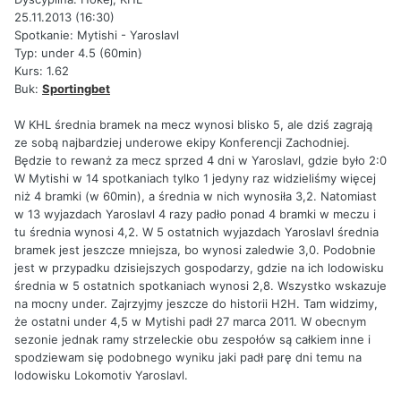
25.11.2013 (16:30)
Spotkanie: Mytishi - Yaroslavl
Typ: under 4.5 (60min)
Kurs: 1.62
Buk:
Sportingbet
W KHL średnia bramek na mecz wynosi blisko 5, ale dziś zagrają
ze sobą najbardziej underowe ekipy Konferencji Zachodniej.
Będzie to rewanż za mecz sprzed 4 dni w Yaroslavl, gdzie było 2:0
W Mytishi w 14 spotkaniach tylko 1 jedyny raz widzieliśmy więcej
niż 4 bramki (w 60min), a średnia w nich wynosiła 3,2. Natomiast
w 13 wyjazdach Yaroslavl 4 razy padło ponad 4 bramki w meczu i
tu średnia wynosi 4,2. W 5 ostatnich wyjazdach Yaroslavl średnia
bramek jest jeszcze mniejsza, bo wynosi zaledwie 3,0. Podobnie
jest w przypadku dzisiejszych gospodarzy, gdzie na ich lodowisku
średnia w 5 ostatnich spotkaniach wynosi 2,8. Wszystko wskazuje
na mocny under. Zajrzyjmy jeszcze do historii H2H. Tam widzimy,
że ostatni under 4,5 w Mytishi padł 27 marca 2011. W obecnym
sezonie jednak ramy strzeleckie obu zespołów są całkiem inne i
spodziewam się podobnego wyniku jaki padł parę dni temu na
lodowisku Lokomotiv Yaroslavl.