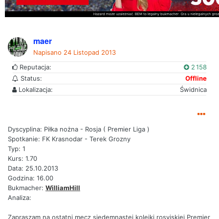
maer
Napisano
24 Listopad 2013
Reputacja:
2 158
Status:
Offline
Lokalizacja:
Świdnica
Dyscyplina: Piłka nożna - Rosja ( Premier Liga )
Spotkanie: FK Krasnodar - Terek Grozny
Typ: 1
Kurs: 1.70
Data: 25.10.2013
Godzina: 16.00
Bukmacher:
WilliamHill
Analiza:
Zapraszam na ostatni mecz siedemnastej kolejki rosyjskiej Premier