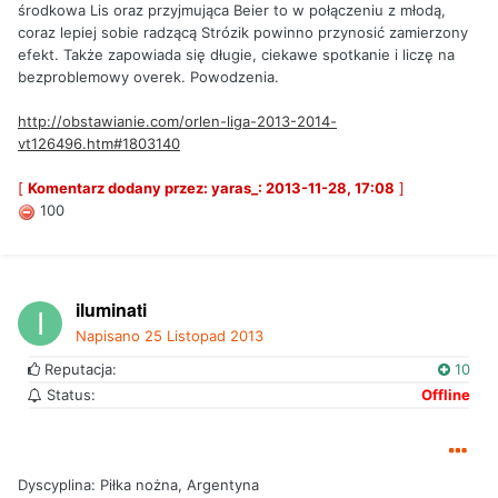
środkowa Lis oraz przyjmująca Beier to w połączeniu z młodą,
coraz lepiej sobie radzącą Strózik powinno przynosić zamierzony
efekt. Także zapowiada się długie, ciekawe spotkanie i liczę na
bezproblemowy overek. Powodzenia.
http://obstawianie.com/orlen-liga-2013-2014-
vt126496.htm#1803140
[
Komentarz dodany przez: yaras_: 2013-11-28, 17:08
]
100
iluminati
Napisano
25 Listopad 2013
Reputacja:
10
Status:
Offline
Dyscyplina: Piłka nożna, Argentyna