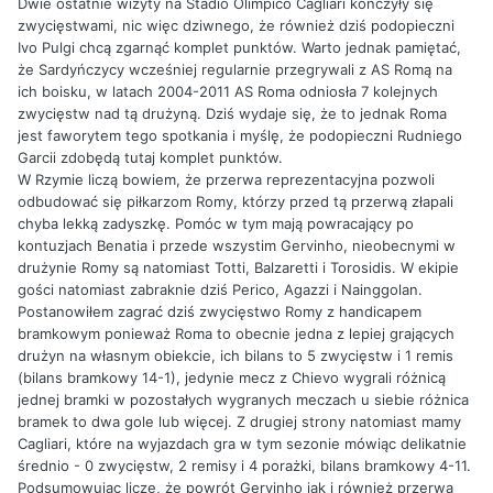
Dwie ostatnie wizyty na Stadio Olimpico Cagliari kończyły się
zwycięstwami, nic więc dziwnego, że również dziś podopieczni
Ivo Pulgi chcą zgarnąć komplet punktów. Warto jednak pamiętać,
że Sardyńczycy wcześniej regularnie przegrywali z AS Romą na
ich boisku, w latach 2004-2011 AS Roma odniosła 7 kolejnych
zwycięstw nad tą drużyną. Dziś wydaje się, że to jednak Roma
jest faworytem tego spotkania i myślę, że podopieczni Rudniego
Garcii zdobędą tutaj komplet punktów.
W Rzymie liczą bowiem, że przerwa reprezentacyjna pozwoli
odbudować się piłkarzom Romy, którzy przed tą przerwą złapali
chyba lekką zadyszkę. Pomóc w tym mają powracający po
kontuzjach Benatia i przede wszystim Gervinho, nieobecnymi w
drużynie Romy są natomiast Totti, Balzaretti i Torosidis. W ekipie
gości natomiast zabraknie dziś Perico, Agazzi i Nainggolan.
Postanowiłem zagrać dziś zwycięstwo Romy z handicapem
bramkowym ponieważ Roma to obecnie jedna z lepiej grających
drużyn na własnym obiekcie, ich bilans to 5 zwycięstw i 1 remis
(bilans bramkowy 14-1), jedynie mecz z Chievo wygrali różnicą
jednej bramki w pozostałych wygranych meczach u siebie różnica
bramek to dwa gole lub więcej. Z drugiej strony natomiast mamy
Cagliari, które na wyjazdach gra w tym sezonie mówiąc delikatnie
średnio - 0 zwycięstw, 2 remisy i 4 porażki, bilans bramkowy 4-11.
Podsumowując liczę, że powrót Gervinho jak i również przerwa