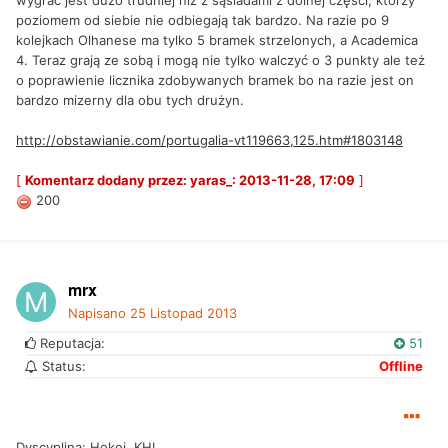
wygrać jest dużo trudniej niż z sąsiadami z dolnej części, którzy
poziomem od siebie nie odbiegają tak bardzo. Na razie po 9
kolejkach Olhanese ma tylko 5 bramek strzelonych, a Academica
4. Teraz grają ze sobą i mogą nie tylko walczyć o 3 punkty ale też
o poprawienie licznika zdobywanych bramek bo na razie jest on
bardzo mizerny dla obu tych drużyn.
http://obstawianie.com/portugalia-vt119663,125.htm#1803148
[
Komentarz dodany przez: yaras_: 2013-11-28, 17:09
]
200
mrx
Napisano
25 Listopad 2013
Reputacja:
51
Status:
Offline
Dyscyplina: Hokej, KHL