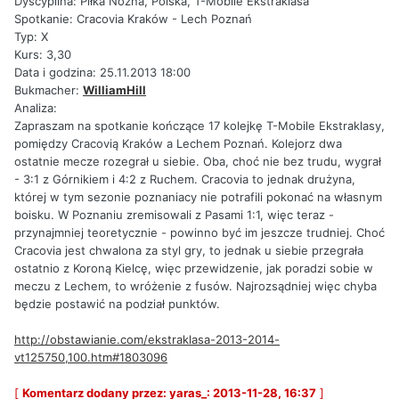
Dyscyplina: Piłka Nożna, Polska, T-Mobile Ekstraklasa
Spotkanie: Cracovia Kraków - Lech Poznań
Typ: X
Kurs: 3,30
Data i godzina: 25.11.2013 18:00
Bukmacher:
WilliamHill
Analiza:
Zapraszam na spotkanie kończące 17 kolejkę T-Mobile Ekstraklasy,
pomiędzy Cracovią Kraków a Lechem Poznań. Kolejorz dwa
ostatnie mecze rozegrał u siebie. Oba, choć nie bez trudu, wygrał
- 3:1 z Górnikiem i 4:2 z Ruchem. Cracovia to jednak drużyna,
której w tym sezonie poznaniacy nie potrafili pokonać na własnym
boisku. W Poznaniu zremisowali z Pasami 1:1, więc teraz -
przynajmniej teoretycznie - powinno być im jeszcze trudniej. Choć
Cracovia jest chwalona za styl gry, to jednak u siebie przegrała
ostatnio z Koroną Kielcę, więc przewidzenie, jak poradzi sobie w
meczu z Lechem, to wróżenie z fusów. Najrozsądniej więc chyba
będzie postawić na podział punktów.
http://obstawianie.com/ekstraklasa-2013-2014-
vt125750,100.htm#1803096
[
Komentarz dodany przez: yaras_: 2013-11-28, 16:37
]