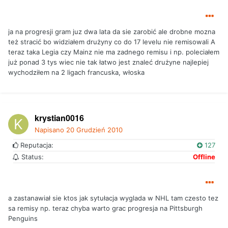
ja na progresji gram juz dwa lata da sie zarobić ale drobne mozna
też stracić bo widziałem drużyny co do 17 levelu nie remisowali A
teraz taka Legia czy Mainz nie ma zadnego remisu i np. poleciałem
już ponad 3 tys wiec nie tak łatwo jest znaleć drużyne najlepiej
wychodziłem na 2 ligach francuska, włoska
krystian0016
Napisano
20 Grudzień 2010
Reputacja:
127
Status:
Offline
a zastanawiał sie ktos jak sytułacja wyglada w NHL tam czesto tez
sa remisy np. teraz chyba warto grac progresja na Pittsburgh
Penguins