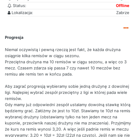
Status:
Offline
Lokalizacja:
Zabrze
Progresja
Niemal oczywistą i pewną rzeczą jest fakt, że każda drużyna
osiągnie kilka remisów w ciągu sezonu.
Przeciętna drużyna ma 10 remisów w ciągu sezonu, a więc co 3
mecz. Czasem zdarza się passa 7 czy nawet 10 meczów bez
remisu ale remis ten w końcu pada.
Aby zagrać progresją wybieramy sobie jedną drużynę z dowolnej
ligi. Najlepiej wybrać zespół przeciętny z ligi w której pada wiele
remisów.
Gdy mamy już odpowiedni zespół ustalamy dowolną stawkę którą
będziemy grać. Załóżmy że jest to 10zł. Stawiamy te 10zł na remis
wybranej drużyny (obstawiamy tylko na ten jeden mecz na
kuponie, przeciwnik naszej drużyny nie ma znaczenia). Przyjmijmy
że kurs na remis wynosi 3,20. A więc jeśli padnie remis w meczu
wygrywamy: 3,20 x 10zł = 32zł (22zł na czysto). Jeśli nam się nie