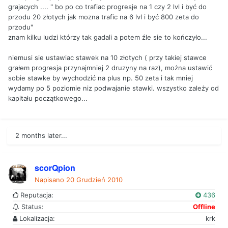
grajacych .... " bo po co trafiac progresje na 1 czy 2 lvl i być do
przodu 20 złotych jak mozna trafic na 6 lvl i być 800 zeta do
przodu"
znam kilku ludzi którzy tak gadali a potem źle sie to kończyło...
niemusi sie ustawiac stawek na 10 złotych ( przy takiej stawce
grałem progresja przynajmniej 2 druzyny na raz), można ustawić
sobie stawke by wychodzić na plus np. 50 zeta i tak mniej
wydamy po 5 poziomie niz podwajanie stawki. wszystko zależy od
kapitału początkowego...
2 months later...
scorQpion
Napisano
20 Grudzień 2010
Reputacja:
436
Status:
Offline
Lokalizacja:
krk