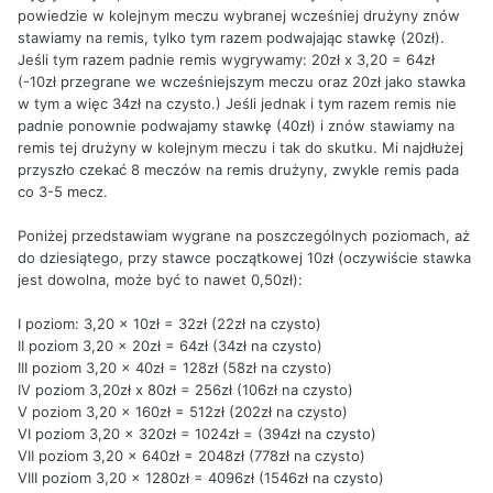
powiedzie w kolejnym meczu wybranej wcześniej drużyny znów
stawiamy na remis, tylko tym razem podwajając stawkę (20zł).
Jeśli tym razem padnie remis wygrywamy: 20zł x 3,20 = 64zł
(-10zł przegrane we wcześniejszym meczu oraz 20zł jako stawka
w tym a więc 34zł na czysto.) Jeśli jednak i tym razem remis nie
padnie ponownie podwajamy stawkę (40zł) i znów stawiamy na
remis tej drużyny w kolejnym meczu i tak do skutku. Mi najdłużej
przyszło czekać 8 meczów na remis drużyny, zwykle remis pada
co 3-5 mecz.
Poniżej przedstawiam wygrane na poszczególnych poziomach, aż
do dziesiątego, przy stawce początkowej 10zł (oczywiście stawka
jest dowolna, może być to nawet 0,50zł):
I poziom: 3,20 x 10zł = 32zł (22zł na czysto)
II poziom 3,20 x 20zł = 64zł (34zł na czysto)
III poziom 3,20 x 40zł = 128zł (58zł na czysto)
IV poziom 3,20zł x 80zł = 256zł (106zł na czysto)
V poziom 3,20 x 160zł = 512zł (202zł na czysto)
VI poziom 3,20 x 320zł = 1024zł = (394zł na czysto)
VII poziom 3,20 x 640zł = 2048zł (778zł na czysto)
VIII poziom 3,20 x 1280zł = 4096zł (1546zł na czysto)