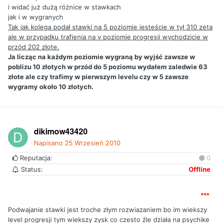
i widać już dużą różnice w stawkach
jak i w wygranych
Tak jak kolega podał stawki na 5 poziomie jesteście w tył 310 zeta
ale w przypadku trafienia na v poziomie progresji wychodzicie w
przód 202 złote.
Ja licząc na każdym poziomie wygraną by wyjść zawsze w
poblizu 10 złotych w przód do 5 poziomu wydałem zaledwie 63
złote ale czy trafimy w pierwszym levelu czy w 5 zawsze
wygramy około 10 złotych.
dikimow43420
Napisano
25 Wrzesień 2010
Reputacja:
0
Status:
Offline
Podwajanie stawki jest troche złym rozwiazaniem bo im wiekszy
level progresji tym wiekszy zysk co czesto źle działa na psychike