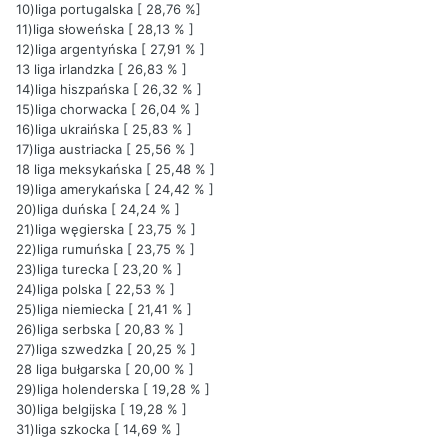
10)liga portugalska [ 28,76 %]
11)liga słoweńska [ 28,13 % ]
12)liga argentyńska [ 27,91 % ]
13 liga irlandzka [ 26,83 % ]
14)liga hiszpańska [ 26,32 % ]
15)liga chorwacka [ 26,04 % ]
16)liga ukraińska [ 25,83 % ]
17)liga austriacka [ 25,56 % ]
18 liga meksykańska [ 25,48 % ]
19)liga amerykańska [ 24,42 % ]
20)liga duńska [ 24,24 % ]
21)liga węgierska [ 23,75 % ]
22)liga rumuńska [ 23,75 % ]
23)liga turecka [ 23,20 % ]
24)liga polska [ 22,53 % ]
25)liga niemiecka [ 21,41 % ]
26)liga serbska [ 20,83 % ]
27)liga szwedzka [ 20,25 % ]
28 liga bułgarska [ 20,00 % ]
29)liga holenderska [ 19,28 % ]
30)liga belgijska [ 19,28 % ]
31)liga szkocka [ 14,69 % ]