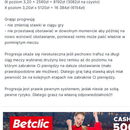
IX poziom 3,20 x 2560zł = 8192zł (3082zł na czysto)
X poziom 3,20zł x 5120zł = 16 384zł (6154zł)
Grając progresją:
- nie zmieniaj stawki w ciągu gry
- nie przestawaj obstawiać w dowolnym momencie aby później na
nowo wznowić obstawianie, ponieważ remis może paść właśnie w
pominiętym meczu
Progresja okaże się nieskuteczna jeśli pechowo trafisz na długi
ciąg meczy wybranej drużyny bez remisu aż do poziomu na
którym zabraknie Ci pieniędzy na dalsze obstawianie (mało
prawdopodobne ale możliwe). Dlatego graj taką stawką abyś miał
pewność że na kolejnych etapach nie zabraknie Ci pieniędzy.
Progresja jest prawie pewnym systemem, jedak niesie ze sobą
pewne ryzyko. Dlatego grasz na własną odpowiedzialność!!