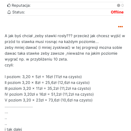
Reputacja:
0
Status:
Offline
A jak byś chciał ,zeby stawki rosły??? przecież jak chcesz wyjść w
przód to stawka musi rosnąc na każdym poziomie...
zeby mniej dawać (i mniej zyskiwać) w tej progresji mozna sobie
dawac taka stawke zeby zawsze ,nieważne na jakim poziomie
wygrać np. w przybliżeniu 10 zeta.
czyli:
I poziom: 3,20 x 5zł = 16zł (11zł na czysto)
II poziom 3,20 x 8zł = 25,6zł (12,6zł na czysto)
III poziom 3,20 x 11zł = 35,2zł (11,2zł na czysto)
IV poziom 3,20zł x 16zł = 51,2zł (11,2zł na czysto)
V poziom 3,20 x 23zł = 73,6zł (10,6zł na czysto)
........................
...
..
..
i tak dalej