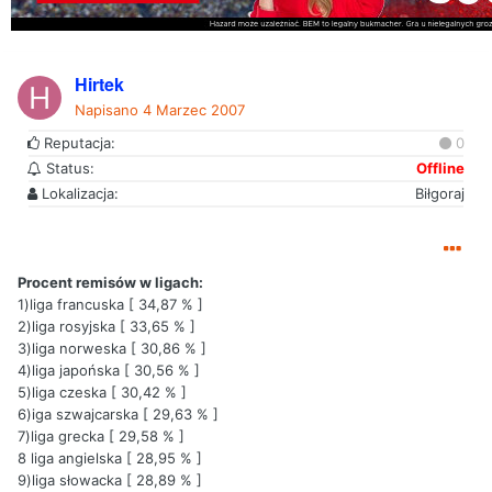
Hirtek
Napisano
4 Marzec 2007
Reputacja:
0
Status:
Offline
Lokalizacja:
Biłgoraj
Procent remisów w ligach:
1)liga francuska [ 34,87 % ]
2)liga rosyjska [ 33,65 % ]
3)liga norweska [ 30,86 % ]
4)liga japońska [ 30,56 % ]
5)liga czeska [ 30,42 % ]
6)iga szwajcarska [ 29,63 % ]
7)liga grecka [ 29,58 % ]
8 liga angielska [ 28,95 % ]
9)liga słowacka [ 28,89 % ]