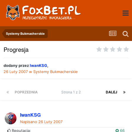
Systemy Bukmacherskie
Progresja
dodany przez
IwanKSG
,
26 Luty 2007
w
Systemy Bukmacherskie
POPRZEDNIA
Strona 1 z 2
DALEJ
IwanKSG
Napisano
26 Luty 2007
Reputacja:
66