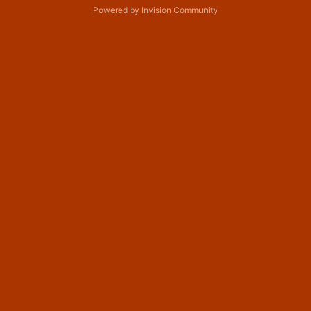
Powered by Invision Community