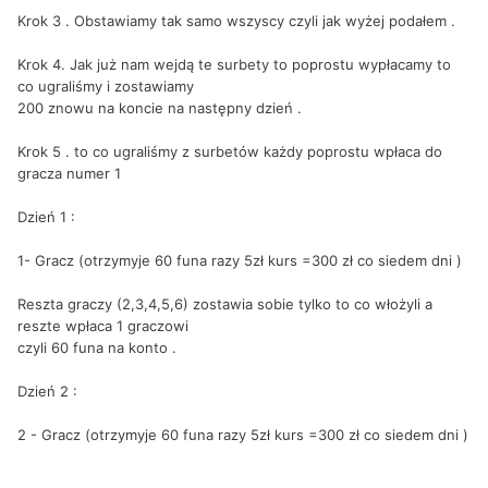
Krok 3 . Obstawiamy tak samo wszyscy czyli jak wyżej podałem .
Krok 4. Jak już nam wejdą te surbety to poprostu wypłacamy to
co ugraliśmy i zostawiamy
200 znowu na koncie na następny dzień .
Krok 5 . to co ugraliśmy z surbetów każdy poprostu wpłaca do
gracza numer 1
Dzień 1 :
1- Gracz (otrzymyje 60 funa razy 5zł kurs =300 zł co siedem dni )
Reszta graczy (2,3,4,5,6) zostawia sobie tylko to co włożyli a
reszte wpłaca 1 graczowi
czyli 60 funa na konto .
Dzień 2 :
2 - Gracz (otrzymyje 60 funa razy 5zł kurs =300 zł co siedem dni )