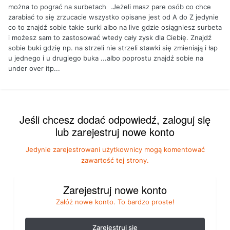
można to pograć na surbetach .Jeżeli masz pare osób co chce
zarabiać to się zrzucacie wszystko opisane jest od A do Z jedynie
co to znajdź sobie takie surki albo na live gdzie osiągniesz surbeta
i możesz sam to zastosować wtedy cały zysk dla Ciebię. Znajdź
sobie buki gdzię np. na strzeli nie strzeli stawki się zmieniają i łap
u jednego i u drugiego buka ...albo poprostu znajdź sobie na
under over itp...
Jeśli chcesz dodać odpowiedź, zaloguj się
lub zarejestruj nowe konto
Jedynie zarejestrowani użytkownicy mogą komentować
zawartość tej strony.
Zarejestruj nowe konto
Załóż nowe konto. To bardzo proste!
Zarejestruj się