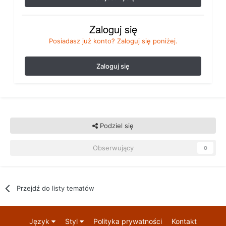
Zaloguj się
Posiadasz już konto? Zaloguj się poniżej.
Zaloguj się
Podziel się
Obserwujący
0
Przejdź do listy tematów
Język
Styl
Polityka prywatności
Kontakt