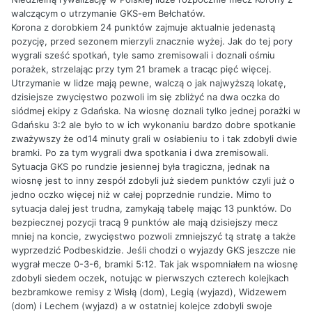
walczącym o utrzymanie GKS-em Bełchatów.
Korona z dorobkiem 24 punktów zajmuje aktualnie jedenastą
pozycję, przed sezonem mierzyli znacznie wyżej. Jak do tej pory
wygrali sześć spotkań, tyle samo zremisowali i doznali ośmiu
porażek, strzelając przy tym 21 bramek a tracąc pięć więcej.
Utrzymanie w lidze mają pewne, walczą o jak najwyższą lokatę,
dzisiejsze zwycięstwo pozwoli im się zbliżyć na dwa oczka do
siódmej ekipy z Gdańska. Na wiosnę doznali tylko jednej porażki w
Gdańsku 3:2 ale było to w ich wykonaniu bardzo dobre spotkanie
zważywszy że od14 minuty grali w osłabieniu to i tak zdobyli dwie
bramki. Po za tym wygrali dwa spotkania i dwa zremisowali.
Sytuacja GKS po rundzie jesiennej była tragiczna, jednak na
wiosnę jest to inny zespół zdobyli już siedem punktów czyli już o
jedno oczko więcej niż w całej poprzednie rundzie. Mimo to
sytuacja dalej jest trudna, zamykają tabelę mając 13 punktów. Do
bezpiecznej pozycji tracą 9 punktów ale mają dzisiejszy mecz
mniej na koncie, zwycięstwo pozwoli zmniejszyć tą stratę a także
wyprzedzić Podbeskidzie. Jeśli chodzi o wyjazdy GKS jeszcze nie
wygrał mecze 0-3-6, bramki 5:12. Tak jak wspomniałem na wiosnę
zdobyli siedem oczek, notując w pierwszych czterech kolejkach
bezbramkowe remisy z Wisłą (dom), Legią (wyjazd), Widzewem
(dom) i Lechem (wyjazd) a w ostatniej kolejce zdobyli swoje