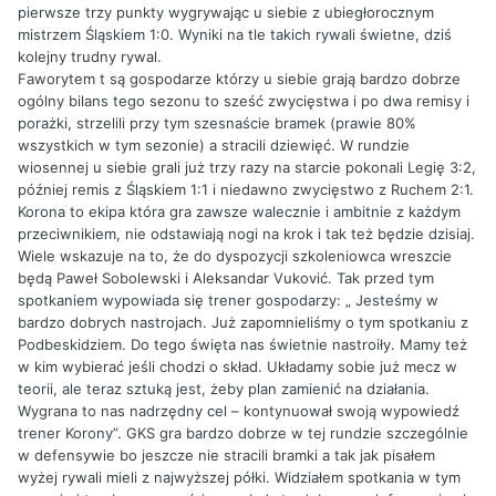
pierwsze trzy punkty wygrywając u siebie z ubiegłorocznym
mistrzem Śląskiem 1:0. Wyniki na tle takich rywali świetne, dziś
kolejny trudny rywal.
Faworytem t są gospodarze którzy u siebie grają bardzo dobrze
ogólny bilans tego sezonu to sześć zwycięstwa i po dwa remisy i
porażki, strzelili przy tym szesnaście bramek (prawie 80%
wszystkich w tym sezonie) a stracili dziewięć. W rundzie
wiosennej u siebie grali już trzy razy na starcie pokonali Legię 3:2,
później remis z Śląskiem 1:1 i niedawno zwycięstwo z Ruchem 2:1.
Korona to ekipa która gra zawsze walecznie i ambitnie z każdym
przeciwnikiem, nie odstawiają nogi na krok i tak też będzie dzisiaj.
Wiele wskazuje na to, że do dyspozycji szkoleniowca wreszcie
będą Paweł Sobolewski i Aleksandar Vuković. Tak przed tym
spotkaniem wypowiada się trener gospodarzy: „ Jesteśmy w
bardzo dobrych nastrojach. Już zapomnieliśmy o tym spotkaniu z
Podbeskidziem. Do tego święta nas świetnie nastroiły. Mamy też
w kim wybierać jeśli chodzi o skład. Układamy sobie już mecz w
teorii, ale teraz sztuką jest, żeby plan zamienić na działania.
Wygrana to nas nadrzędny cel – kontynuował swoją wypowiedź
trener Korony”. GKS gra bardzo dobrze w tej rundzie szczególnie
w defensywie bo jeszcze nie stracili bramki a tak jak pisałem
wyżej rywali mieli z najwyższej półki. Widziałem spotkania w tym