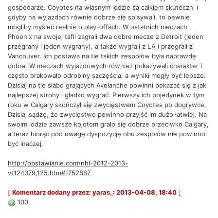
gospodarze. Coyotes na własnym lodzie są całkiem skuteczni i
gdyby na wyjazdach równie dobrze się spisywali, to pewnie
mogliby myśleć realnie o play-offach. W ostatnich meczach
Phoenix na swojej tafli zagrali dwa dobre mecze z Detroit (jeden
przegrany i jeden wygrany), a także wygrali z LA i przegrali z
Vancouver. Ich postawa na tle takich zespołów była naprawdę
dobra. W meczach wyjazdowych również pokazywali charakter i
często brakowało odrobiny szczęścia, a wyniki mogły być lepsze.
Dzisiaj na tle słabo grających Avelanche powinni pokazać się z jak
najlepszej strony i gładko wygrać. Pierwszy ich pojedynek w tym
roku w Calgary skończył się zwycięstwem Coyotes po dogrywce.
Dzisiaj sądzę, że zwycięstwo powinno przyjść im dużo łatwiej. Na
swoim lodzie zawsze kojotom grało się dobrze przeciwko Calgary,
a teraz biorąc pod uwagę dyspozycję obu zespołów nie powinno
być inaczej.
http://obstawianie.com/nhl-2012-2013-
vt124379,125.htm#1752887
[
Komentarz dodany przez: yaras_: 2013-04-08, 18:40
]
100