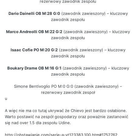
rezerwowy zawodnik zespołu
Dario Dainelli OB M:28 G:0
(zawodnik zawieszony) – kluczowy
zawodnik zespołu
Marco Andreolli OB M:22 G:2
(zawodnik zawieszony) – kluczowy
zawodnik zespołu
Isaac Cofie PO M:20 G:2
(zawodnik zawieszony) – kluczowy
zawodnik zespołu
Boukary Drame OB M:16 G:1
(zawodnik zawieszony) – kluczowy
zawodnik zespołu
Simone Bentivoglio PO M:0 G:0 (zawodnik zawieszony) –
rezerwowy zawodnik zespoł
u
A więc nie ma co tutaj ukrywać że Chievo jest bardzo osłabione.
Warto postawić na zespół gospodarzy oraz poważnie zastanowić
się nad over 1.5 dla zespołu Udine.
http://obstawianie.com/serie-a-vt123383,100.htm#1752762