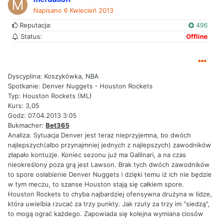
Napisano
6 Kwiecień 2013
Reputacja:
496
Status:
Offline
Dyscyplina: Koszykówka, NBA
Spotkanie: Denver Nuggets - Houston Rockets
Typ: Houston Rockets (ML)
Kurs: 3,05
Godz: 07.04.2013 3:05
Bukmacher:
Bet365
Analiza: Sytuacja Denver jest teraz nieprzyjemna, bo dwóch
najlepszych(albo przynajmniej jednych z najlepszych) zawodników
złapało kontuzje. Koniec sezonu już ma Gallinari, a na czas
nieokreślony poza grą jest Lawson. Brak tych dwóch zawodników
to spore osłabienie Denver Nuggets i dzięki temu iż ich nie będzie
w tym meczu, to szanse Houston stają się całkiem spore.
Houston Rockets to chyba najbardziej ofensywna drużyna w lidze,
która uwielbia rzucać za trzy punkty. Jak rzuty za trzy im "siedzą",
to mogą ograć każdego. Zapowiada się kolejna wymiana ciosów