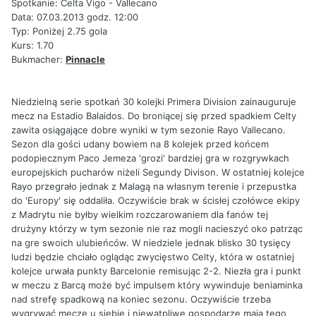
Spotkanie: Celta Vigo - Vallecano
Data: 07.03.2013 godz. 12:00
Typ: Poniżej 2.75 gola
Kurs: 1.70
Bukmacher:
Pinnacle
Niedzielną serie spotkań 30 kolejki Primera Division zainauguruje
mecz na Estadio Balaidos. Do broniącej się przed spadkiem Celty
zawita osiągające dobre wyniki w tym sezonie Rayo Vallecano.
Sezon dla gości udany bowiem na 8 kolejek przed końcem
podopiecznym Paco Jemeza 'grozi' bardziej gra w rozgrywkach
europejskich pucharów niżeli Segundy Divison. W ostatniej kolejce
Rayo przegrało jednak z Malagą na własnym terenie i przepustka
do 'Europy' się oddaliła. Oczywiście brak w ścisłej czołówce ekipy
z Madrytu nie byłby wielkim rozczarowaniem dla fanów tej
drużyny którzy w tym sezonie nie raz mogli nacieszyć oko patrząc
na gre swoich ulubieńców. W niedziele jednak blisko 30 tysięcy
ludzi będzie chciało oglądąc zwycięstwo Celty, która w ostatniej
kolejce urwała punkty Barcelonie remisując 2-2. Niezła gra i punkt
w meczu z Barcą może być impulsem który wywinduje beniaminka
nad strefę spadkową na koniec sezonu. Oczywiście trzeba
wygrywać mecze u siebie i niewątpliwe gospodarze mają tego