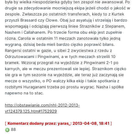
była by wielka niespodzianka gdyby ten zespoł nie awansował. Po
drugie sa zdecydowanie mocniejszą ekipa jeżeli chodzi o jakość w
zespole. Zwłaszcza po ostatnich transferach, kiedy to z Kurtek
przyszli Brassard czy Clowe. Obaj juz asyatują i strzelają i bardzo
wspomagają i odciążają pierwszą liniee Strazników z Stepanem,
Nashem i Callahanem. Po trzecie forma obu ekip jest zupełnie
rózna. Carolia w ostatnim 11 meczach zanotowała tylko jedną
wygraną. dzisiaj beda mieli bardzo cięzko poprawić bilans.
Rangersi ostatni w gazie, u sibei 2 zwyciestwa z rzedu z
Odrzutowacami i Pingwinami, a w tych meczach strzelili 10
bramek. Wczoraj przegrali na wyjeździe z Pingwinami 2-1 po
karnych, ale w meczu prezentowali sie lepiej. Straznikom cięzko
sie gra w tym sezonie na wyjeździe, ale teraz już zaczynają sie
mecze o wszystko, o PO walczy kilka ekip i takie spotkania z
rozbitymi Huraganami trzeba po prostu wygrac. Nasha i spółke
napewno na to stac.
http://obstawianie.com/nhl-2012-2013-
vt124379,125.htm#1752929
[
Komentarz dodany przez: yaras_: 2013-04-08, 18:41
]
88