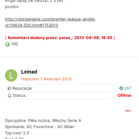
Anglii będą cie cieszyć z 3 pkt.
pozdro
http://obstawianie.com/premier-league-anglia-
vt119634,500.htm#1753013
[
Komentarz dodany przez: yaras_: 2013-04-08, 18:45
]
100
Leinad
Napisano
7 Kwiecień 2013
Reputacja:
267
Status:
Offline
Dyscyplina: Piłka nożna, Włochy Serie A
Spotkanie: AC Fiorentina - AC Milan
Typ:over 2,5