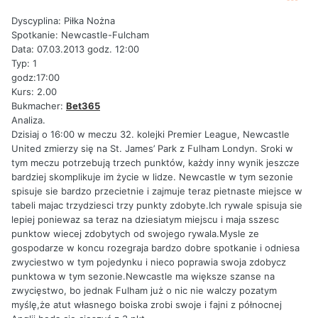
Dyscyplina: Piłka Nożna
Spotkanie: Newcastle-Fulcham
Data: 07.03.2013 godz. 12:00
Typ: 1
godz:17:00
Kurs: 2.00
Bukmacher:
Bet365
Analiza.
Dzisiaj o 16:00 w meczu 32. kolejki Premier League, Newcastle
United zmierzy się na St. James’ Park z Fulham Londyn. Sroki w
tym meczu potrzebują trzech punktów, każdy inny wynik jeszcze
bardziej skomplikuje im życie w lidze. Newcastle w tym sezonie
spisuje sie bardzo przecietnie i zajmuje teraz pietnaste miejsce w
tabeli majac trzydziesci trzy punkty zdobyte.Ich rywale spisuja sie
lepiej poniewaz sa teraz na dziesiatym miejscu i maja sszesc
punktow wiecej zdobytych od swojego rywala.Mysle ze
gospodarze w koncu rozegraja bardzo dobre spotkanie i odniesa
zwyciestwo w tym pojedynku i nieco poprawia swoja zdobycz
punktowa w tym sezonie.Newcastle ma większe szanse na
zwycięstwo, bo jednak Fulham już o nic nie walczy pozatym
myślę,że atut własnego boiska zrobi swoje i fajni z północnej