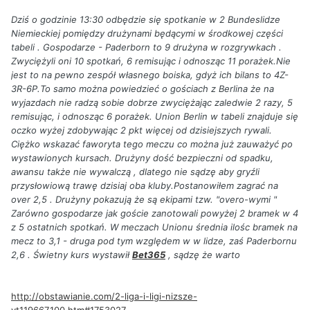
Dziś o godzinie 13:30 odbędzie się spotkanie w 2 Bundeslidze
Niemieckiej pomiędzy drużynami będącymi w środkowej części
tabeli . Gospodarze - Paderborn to 9 drużyna w rozgrywkach .
Zwyciężyli oni 10 spotkań, 6 remisując i odnosząc 11 porażek.Nie
jest to na pewno zespół własnego boiska, gdyż ich bilans to 4Z-
3R-6P.To samo można powiedzieć o gościach z Berlina że na
wyjazdach nie radzą sobie dobrze zwyciężając zaledwie 2 razy, 5
remisując, i odnosząc 6 porażek. Union Berlin w tabeli znajduje się
oczko wyżej zdobywając 2 pkt więcej od dzisiejszych rywali.
Ciężko wskazać faworyta tego meczu co można już zauważyć po
wystawionych kursach. Drużyny dość bezpieczni od spadku,
awansu także nie wywalczą , dlatego nie sądzę aby gryźli
przysłowiową trawę dzisiaj oba kluby.Postanowiłem zagrać na
over 2,5 . Drużyny pokazują że są ekipami tzw. "overo-wymi "
Zarówno gospodarze jak goście zanotowali powyżej 2 bramek w 4
z 5 ostatnich spotkań. W meczach Unionu średnia ilośc bramek na
mecz to 3,1 - druga pod tym względem w w lidze, zaś Paderbornu
2,6 . Świetny kurs wystawił
Bet365
, sądzę że warto
http://obstawianie.com/2-liga-i-ligi-nizsze-