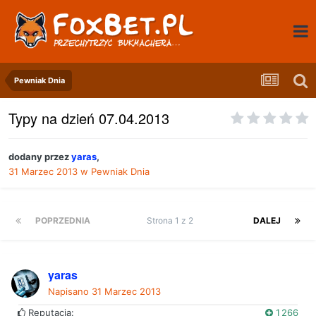
Pewniak Dnia
Typy na dzień 07.04.2013
dodany przez
yaras
,
31 Marzec 2013
w
Pewniak Dnia
POPRZEDNIA
Strona 1 z 2
DALEJ
yaras
Napisano
31 Marzec 2013
Reputacja:
1 266