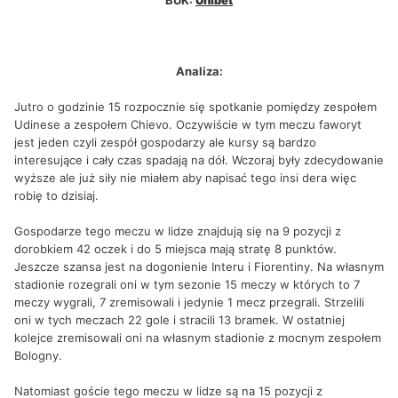
BUK:
Unibet
Analiza:
Jutro o godzinie 15 rozpocznie się spotkanie pomiędzy zespołem
Udinese a zespołem Chievo. Oczywiście w tym meczu faworyt
jest jeden czyli zespół gospodarzy ale kursy są bardzo
interesujące i cały czas spadają na dół. Wczoraj były zdecydowanie
wyższe ale już siły nie miałem aby napisać tego insi dera więc
robię to dzisiaj.
Gospodarze tego meczu w lidze znajdują się na 9 pozycji z
dorobkiem 42 oczek i do 5 miejsca mają stratę 8 punktów.
Jeszcze szansa jest na dogonienie Interu i Fiorentiny. Na własnym
stadionie rozegrali oni w tym sezonie 15 meczy w których to 7
meczy wygrali, 7 zremisowali i jedynie 1 mecz przegrali. Strzelili
oni w tych meczach 22 gole i stracili 13 bramek. W ostatniej
kolejce zremisowali oni na własnym stadionie z mocnym zespołem
Bologny.
Natomiast goście tego meczu w lidze są na 15 pozycji z