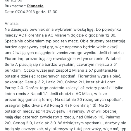
Kurs:2,09
Bukmacher:
Pinnacle
Data: 07.04.2013 godz. 12:30
Analiza:
Na dzisiejszy pewniak dnia wybrałem włoską ligę. Do pojedynku
między AC Fiorentiną a AC Milanem dojdzie o godzinie 12:30.
Specjalnie dobierałem typ pod ten mecz. Obie drużyny prezentują
bardzo agresywny styl gry, więc napewno będzie wiele okazji
umożliwiających osiągnięcie zamierzonego wyniku. Jeśli chodzi o
Fiorentinę, prezentują się rewelacyjnie w tym sezonie. W tabeli
Serie A plasują się na bardzo wysokim, czwartym miejscu z 51
punktami. Oczko wyżej jest zespół z Milanu z 57 punktami.Na
ostatnie dziesięć rozegranych spotkań, Fiorentina wygrała pięć,
pokonując Genuę 3:2, Lazio 2:0, Chievo 2:1, Inter aż 4:1 oraz
Parmę 2:0. Oprócz tego ostatnio zaliczyli aż cztery porażki i tylko
jeden remis z Napoli 1:1. Jeśli chodzi o AC Milan, w lidze
prezentują genialną formę. Na ostatnie 20 rozegranych spotkań,
przegrali tylko dwa(z AS Romą 2:4 i Fiorentiną 1:3)! Na 20
ostatnich meczy aż 14 zwycięstw i 4 remisy. W chwili obecnej
mają ciąg czterech zwycięstw z rzędu, nad Chievo 1:0, Palermo
2:0, Genoą 2:0, Lazio aż 3:0. W dzisiejszym spotkaniu, drużyny nie
będą się oszczędzać, styl ofensywny tutaj przeważy, więc mój typ