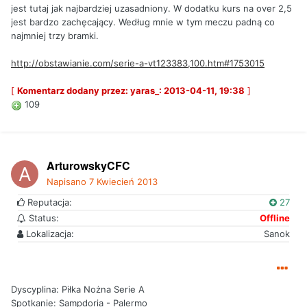
jest tutaj jak najbardziej uzasadniony. W dodatku kurs na over 2,5
jest bardzo zachęcający. Według mnie w tym meczu padną co
najmniej trzy bramki.
http://obstawianie.com/serie-a-vt123383,100.htm#1753015
[
Komentarz dodany przez: yaras_: 2013-04-11, 19:38
]
109
ArturowskyCFC
Napisano
7 Kwiecień 2013
Reputacja:
27
Status:
Offline
Lokalizacja:
Sanok
Dyscyplina: Piłka Nożna Serie A
Spotkanie: Sampdoria - Palermo