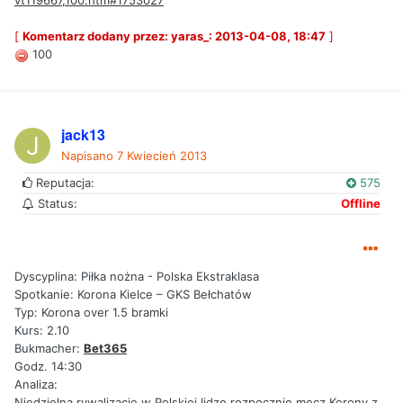
vt119667,100.htm#1753027
[
Komentarz dodany przez: yaras_: 2013-04-08, 18:47
]
100
jack13
Napisano
7 Kwiecień 2013
Reputacja:
575
Status:
Offline
Dyscyplina: Piłka nożna - Polska Ekstraklasa
Spotkanie: Korona Kielce – GKS Bełchatów
Typ: Korona over 1.5 bramki
Kurs: 2.10
Bukmacher:
Bet365
Godz. 14:30
Analiza:
Niedzielną rywalizację w Polskiej lidze rozpocznie mecz Korony z