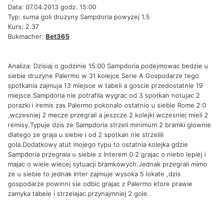
Data: 07.04.2013 godz. 15:00
Typ: suma goli druzyny Sampdoria powyzej 1.5
Kurs: 2.37
Bukmacher:
Bet365
Analiza: Dzisiaj o godzinie 15:00 Sampdoria podejmowac bedzie u
siebie druzyne Palermo w 31 kolejce Serie A.Gospodarze tego
spotkania zajmuja 13 miejsce w tabeli a goscie przedostatnie 19
miejsce.Sampdoria nie potrafila wygrac od 3 spotkan notujac 2
porazki i iremis zas Palermo pokonalo ostatnio u siebie Rome 2:0
,wczesniej 2 mecze przegrali a jeszcze 2 kolejki wczesniej mieli 2
remisy.Typuje dzis ze Sampdoria strzeli minimum 2 bramki glownie
dlatego ze graja u siebie i od 2 spotkan nie strzelili
gola.Dodatkowy atut mojego typu to ostatnia kolejka gdzie
Sampdoria przegrala u siebie z Interem 0:2 grajac o niebo lepiej i
majac o wiele wiecej sytuacji bramkowych.Jednak przegrali mimo
ze u siebie to jednak Inter zajmuje wysoka 5 lokate ,dzis
gospodarze powinni sie odbic grajac z Palermo ktore prawie
zamyka tabele i strzelajac przynajmniej 2 gole.