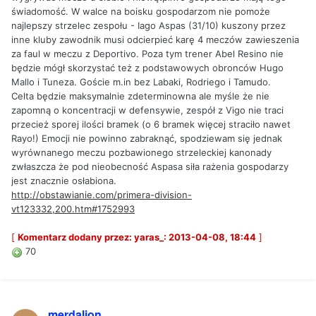
świadomość. W walce na boisku gospodarzom nie pomoże
najlepszy strzelec zespołu - Iago Aspas (31/10) kuszony przez
inne kluby zawodnik musi odcierpieć karę 4 meczów zawieszenia
za faul w meczu z Deportivo. Poza tym trener Abel Resino nie
będzie mógł skorzystać też z podstawowych obronców Hugo
Mallo i Tuneza. Goście m.in bez Labaki, Rodriego i Tamudo.
Celta będzie maksymalnie zdeterminowna ale myśle że nie
zapomną o koncentracji w defensywie, zespół z Vigo nie traci
przecież sporej ilości bramek (o 6 bramek więcej straciło nawet
Rayo!) Emocji nie powinno zabraknąć, spodziewam się jednak
wyrównanego meczu pozbawionego strzeleckiej kanonady
zwłaszcza że pod nieobecność Aspasa siła rażenia gospodarzy
jest znacznie osłabiona.
http://obstawianie.com/primera-division-
vt123332,200.htm#1752993
[
Komentarz dodany przez: yaras_: 2013-04-08, 18:44
]
70
merdalion