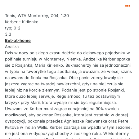
Tenis, WTA Monterrey, 7.04, 1:30
Kerber - Kirilenko
typ; 0-2
3,3
Bet-at-home
Analiza
Dzis w nocy polskiego czasu dojdzie do ciekawego pojedynku w
polfinale turnieju w Monterrey, Niemka, Andzelika Kerber spotka
sie z Rosjanka, Maria Kirilenko. Bukmacherzy nie sa jednoznaczni
w typie na faworytke tego spotkania, ja uwazam, ze wiecej szans
na awans do finalu ma Rosjanka. Obie panie zdecydowaly sie
jeszcze zagrac na twardej nawierzchni, gdyz na niej czuja sie
lepiej niz na korcie ziemnym. Podanie jest po stronie Rosjanki,
ktora duzo lepiej serwuje. Regularnosc, tu tez postawilbym
krzyzyk przy Marii, ktora wydaje mi sie byc regularniejsza.
Uwazam, ze Kerber musi zagrac conajmniej na 90% swoich
mozliwosci, aby pokonac Rosjanke, ktora jest ostatnio w dobrej
dyspozycji, pokonala przeciez Agnieszke Radwanska oraz Petre
Kvitova w Indian Wells. Kerber zdarzaja sie wpadki w tym sezonie,
nie jest ona w dyspozycji chocby z zeszlego roku. W Monterrey