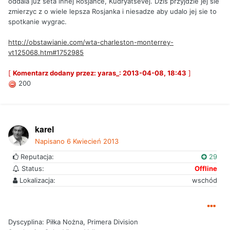
oddala juz seta innej Rosjance, Kudryatsevej. Dzis przyjdzie jej sie
zmierzyc z o wiele lepsza Rosjanka i niesadze aby udalo jej sie to
spotkanie wygrac.
http://obstawianie.com/wta-charleston-monterrey-
vt125068.htm#1752985
[
Komentarz dodany przez: yaras_: 2013-04-08, 18:43
]
200
karel
Napisano
6 Kwiecień 2013
Reputacja:
29
Status:
Offline
Lokalizacja:
wschód
Dyscyplina: Piłka Nożna, Primera Division