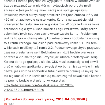
sezonie i trzeba przyznać że wygląda to dobrze w defensywie ale
trzeba przyznać że w niektórych sytuacjach po prostu mieli
szczęście (ale jak to się mówi szczęście sprzyja lepszym).
Rewelacją został okrzyknięty bramkarz Emilijusa Zubasa który od
450 minut zachowuje czyste konto. Korona na szczęście lubi
przerywać fantastyczne serie golkiperów. W poprzednim sezonie
przekonał się o tym Dusan Kuciak z Legii Warszawa, który przez
osiem kolejnych spotkań zachowywał czyste konto. Problemem
jest za to gra w ofensywie tylko jedna bramka zdobyta na wiosnę i
to z rzutu karnego. Na jesień padł bramkowy remis 1:1. Rok temu
w Kielcach mieliśmy też remis 2:2. Podsumowując chyba przyszedł
czas na przełamanie serii Bełchatowian i dziś będzie pierwsza
porażka a kto ma tego nie uczynić jak lubiąca przełamywać serię
Korona do tego grającą u siebie. GKS musi starać się w tej chwili
grać w każdym spotkaniu o zwycięstwo bo remisy za wiele im nie
dadzą, jeśli Korona zdobędzie tutaj pierwsza bramkę (a myślę że
tak się stanie) to z każdą minutą muszą zagrać odważniej a Korona
na pewno będzie wstanie to wykorzystać.
http://obstawianie.com/ekstraklasa-2012-2013-
vt123287,200.htm#1753029
[
Komentarz dodany przez: yaras_: 2013-04-08, 18:48
]
100