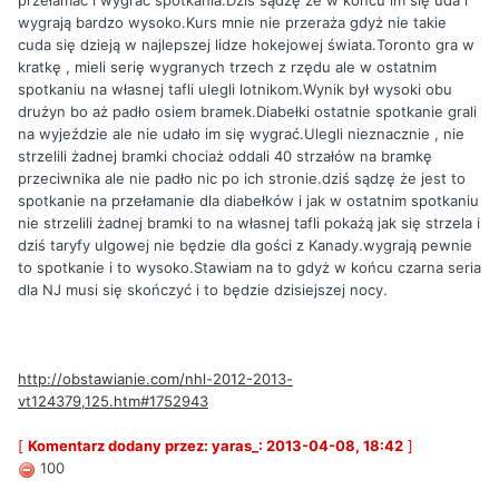
przełamać i wygrac spotkania.Dziś sądzę że w końcu im się uda i
wygrają bardzo wysoko.Kurs mnie nie przeraża gdyż nie takie
cuda się dzieją w najlepszej lidze hokejowej świata.Toronto gra w
kratkę , mieli serię wygranych trzech z rzędu ale w ostatnim
spotkaniu na własnej tafli ulegli lotnikom.Wynik był wysoki obu
drużyn bo aż padło osiem bramek.Diabełki ostatnie spotkanie grali
na wyjeździe ale nie udało im się wygrać.Ulegli nieznacznie , nie
strzelili żadnej bramki chociaż oddali 40 strzałów na bramkę
przeciwnika ale nie padło nic po ich stronie.dziś sądzę że jest to
spotkanie na przełamanie dla diabełków i jak w ostatnim spotkaniu
nie strzelili żadnej bramki to na własnej tafli pokażą jak się strzela i
dziś taryfy ulgowej nie będzie dla gości z Kanady.wygrają pewnie
to spotkanie i to wysoko.Stawiam na to gdyż w końcu czarna seria
dla NJ musi się skończyć i to będzie dzisiejszej nocy.
http://obstawianie.com/nhl-2012-2013-
vt124379,125.htm#1752943
[
Komentarz dodany przez: yaras_: 2013-04-08, 18:42
]
100