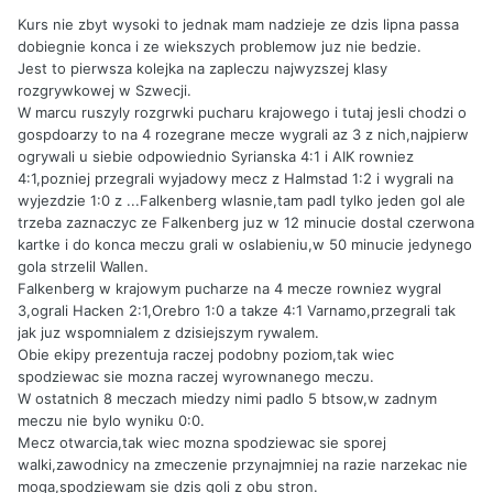
Kurs nie zbyt wysoki to jednak mam nadzieje ze dzis lipna passa
dobiegnie konca i ze wiekszych problemow juz nie bedzie.
Jest to pierwsza kolejka na zapleczu najwyzszej klasy
rozgrywkowej w Szwecji.
W marcu ruszyly rozgrwki pucharu krajowego i tutaj jesli chodzi o
gospdoarzy to na 4 rozegrane mecze wygrali az 3 z nich,najpierw
ogrywali u siebie odpowiednio Syrianska 4:1 i AIK rowniez
4:1,pozniej przegrali wyjadowy mecz z Halmstad 1:2 i wygrali na
wyjezdzie 1:0 z ...Falkenberg wlasnie,tam padl tylko jeden gol ale
trzeba zaznaczyc ze Falkenberg juz w 12 minucie dostal czerwona
kartke i do konca meczu grali w oslabieniu,w 50 minucie jedynego
gola strzelil Wallen.
Falkenberg w krajowym pucharze na 4 mecze rowniez wygral
3,ograli Hacken 2:1,Orebro 1:0 a takze 4:1 Varnamo,przegrali tak
jak juz wspomnialem z dzisiejszym rywalem.
Obie ekipy prezentuja raczej podobny poziom,tak wiec
spodziewac sie mozna raczej wyrownanego meczu.
W ostatnich 8 meczach miedzy nimi padlo 5 btsow,w zadnym
meczu nie bylo wyniku 0:0.
Mecz otwarcia,tak wiec mozna spodziewac sie sporej
walki,zawodnicy na zmeczenie przynajmniej na razie narzekac nie
moga,spodziewam sie dzis goli z obu stron.