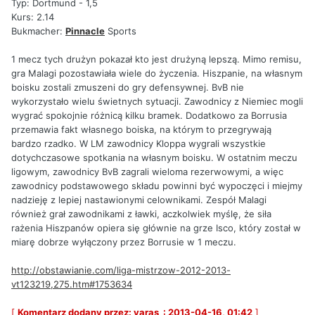
Typ: Dortmund - 1,5
Kurs: 2.14
Bukmacher:
Pinnacle
Sports
1 mecz tych drużyn pokazał kto jest drużyną lepszą. Mimo remisu,
gra Malagi pozostawiała wiele do życzenia. Hiszpanie, na własnym
boisku zostali zmuszeni do gry defensywnej. BvB nie
wykorzystało wielu świetnych sytuacji. Zawodnicy z Niemiec mogli
wygrać spokojnie różnicą kilku bramek. Dodatkowo za Borrusia
przemawia fakt własnego boiska, na którym to przegrywają
bardzo rzadko. W LM zawodnicy Kloppa wygrali wszystkie
dotychczasowe spotkania na własnym boisku. W ostatnim meczu
ligowym, zawodnicy BvB zagrali wieloma rezerwowymi, a więc
zawodnicy podstawowego składu powinni być wypoczęci i miejmy
nadzieję z lepiej nastawionymi celownikami. Zespół Malagi
również grał zawodnikami z ławki, aczkolwiek myślę, że siła
rażenia Hiszpanów opiera się głównie na grze Isco, który został w
miarę dobrze wyłączony przez Borrusie w 1 meczu.
http://obstawianie.com/liga-mistrzow-2012-2013-
vt123219,275.htm#1753634
[
Komentarz dodany przez: yaras_: 2013-04-16, 01:42
]