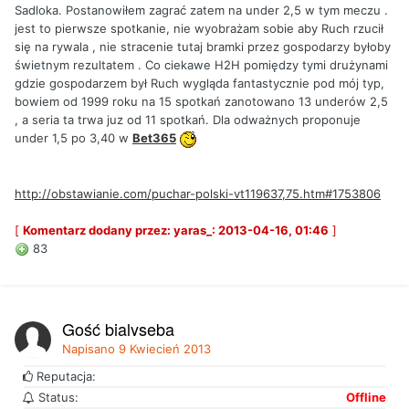
Sadloka. Postanowiłem zagrać zatem na under 2,5 w tym meczu .
jest to pierwsze spotkanie, nie wyobrażam sobie aby Ruch rzucił
się na rywala , nie stracenie tutaj bramki przez gospodarzy byłoby
świetnym rezultatem . Co ciekawe H2H pomiędzy tymi drużynami
gdzie gospodarzem był Ruch wygląda fantastycznie pod mój typ,
bowiem od 1999 roku na 15 spotkań zanotowano 13 underów 2,5
, a seria ta trwa juz od 11 spotkań. Dla odważnych proponuje
under 1,5 po 3,40 w
Bet365
http://obstawianie.com/puchar-polski-vt119637,75.htm#1753806
[
Komentarz dodany przez: yaras_: 2013-04-16, 01:46
]
83
Gość bialyseba
Napisano
9 Kwiecień 2013
Reputacja:
Status:
Offline