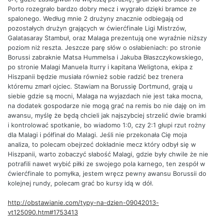
Porto rozegrało bardzo dobry mecz i wygrało dzięki bramce ze
spalonego. Według mnie 2 drużyny znacznie odbiegają od
pozostałych drużyn grających w ćwierćfinale Ligi Mistrzów,
Galatasaray Stambuł, oraz Malaga prezentują one wyraźnie niższy
poziom niż reszta. Jeszcze parę słów o osłabieniach: po stronie
Borussi zabraknie Matsa Hummelsa i Jakuba Błaszczykowskiego,
po stronie Malagi Manuela Iturry i kapitana Weligtona, ekipa z
Hiszpanii będzie musiała również sobie radzić bez trenera
któremu zmarł ojciec. Stawiam na Borussię Dortmund, grają u
siebie gdzie są mocni, Malaga na wyjazdach nie jest taka mocna,
na dodatek gospodarze nie mogą grać na remis bo nie daję on im
awansu, myślę że będą chcieli jak najszybciej strzelić dwie bramki
i kontrolować spotkanie, bo wiadomo 1:0, czy 2:1 głupi rzut rożny
dla Malagi i półfinał do Malagi. Jeśli nie przekonała Cię moja
analiza, to polecam obejrzeć dokładnie mecz który odbył się w
Hiszpanii, warto zobaczyć słabość Malagi, gdzie były chwile że nie
potrafili nawet wybić piłki ze swojego pola karnego, ten zespół w
ćwierćfinale to pomyłka, jestem wręcz pewny awansu Borussii do
kolejnej rundy, polecam grać bo kursy idą w dół.
http://obstawianie.com/typy-na-dzien-09042013-
vt125090.htm#1753413