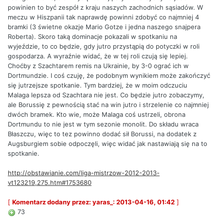
powinien to być zespół z kraju naszych zachodnich sąsiadów. W
meczu w Hiszpanii tak naprawdę powinni zdobyć co najmniej 4
bramki (3 świetne okazje Mario Gotze i jedna naszego snajpera
Roberta). Skoro taką dominacje pokazali w spotkaniu na
wyjeździe, to co będzie, gdy jutro przystąpią do potyczki w roli
gospodarza. A wyraźnie widać, że w tej roli czują się lepiej.
Choćby z Szachtarem remis na Ukrainie, by 3-0 ograć ich w
Dortmundzie. I coś czuję, że podobnym wynikiem może zakończyć
się jutrzejsze spotkanie. Tym bardziej, że w moim odczuciu
Malaga lepsza od Szachtara nie jest. Co będzie jutro zobaczymy,
ale Borussię z pewnością stać na win jutro i strzelenie co najmniej
dwóch bramek. Kto wie, może Malaga coś ustrzeli, obrona
Dortmundu to nie jest w tym sezonie monolit. Do składu wraca
Błaszczu, więc to tez powinno dodać sił Borussi, na dodatek z
Augsburgiem sobie odpoczęli, więc widać jak nastawiają się na to
spotkanie.
http://obstawianie.com/liga-mistrzow-2012-2013-
vt123219,275.htm#1753680
[
Komentarz dodany przez: yaras_: 2013-04-16, 01:42
]
73