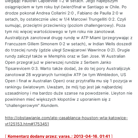
ulegając Paulowi Capdeville 1:2 w setach. Jego najlepszym
osiągnięciem w tym roku był ćwierćfinał w Santiago w Chile. Po
drodze pokonał Andrea Collarini 2:0 , Fabiano de Paulla 2:0 w
setach, by ostatecznie ulec w 1/4 Marcowi Trungelliti 0:2. Czyli
sumując, przeciętni przeciwnicy (poziom challengerowy). Poza
tym nic więcej wartościowego w tym roku nie zanotował.
Australijczyk zanotował drugę rundę w ATP Miami (przegrywając z
Francuzem Gillem Simonem 0:2 w setach), w Indian Wells doszedł
do trzeciej rundy (gdzie uległ Szwajcarowi Wawrince 0:2). Drugie
rundy zaliczył także w Memphis oraz w San Jose. W Australian
Open przegrał już w pierwszej rundzie z Serbem Janko
Tipsarevicem 0:3. Warto także dodać, że do tej pory Australijczyk
zanotował 28 wygranych turniejów ATP (w tym Wimbledon, US
Open i finał w Australian Open) oraz przytrafiła mu się 1 pozycja w
rankingu światowym. Uważam, że mój typ jest jak najbardziej
uzasadniony i ma bardzo duże szanse na powodzenie. Lleyton nie
powininen mieć większych kłopotów z uporaniem się z
"challengerowym" Alundem.
http://obstawianie.com/atp-casablanca-houston-wta-katowice-
vt125153.htm#1753451
[
Komentarz dodany przez: yaras_: 2013-04-16, 01:41
]