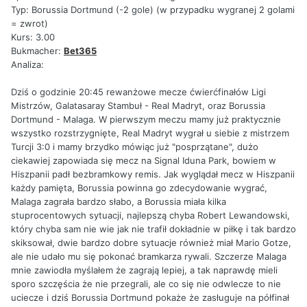
Typ: Borussia Dortmund (-2 gole) (w przypadku wygranej 2 golami
= zwrot)
Kurs: 3.00
Bukmacher:
Bet365
Analiza:
Dziś o godzinie 20:45 rewanżowe mecze ćwierćfinałów Ligi
Mistrzów, Galatasaray Stambuł - Real Madryt, oraz Borussia
Dortmund - Malaga. W pierwszym meczu mamy już praktycznie
wszystko rozstrzygnięte, Real Madryt wygrał u siebie z mistrzem
Turcji 3:0 i mamy brzydko mówiąc już "posprzątane", dużo
ciekawiej zapowiada się mecz na Signal Iduna Park, bowiem w
Hiszpanii padł bezbramkowy remis. Jak wyglądał mecz w Hiszpanii
każdy pamięta, Borussia powinna go zdecydowanie wygrać,
Malaga zagrała bardzo słabo, a Borussia miała kilka
stuprocentowych sytuacji, najlepszą chyba Robert Lewandowski,
który chyba sam nie wie jak nie trafił dokładnie w piłkę i tak bardzo
skiksował, dwie bardzo dobre sytuacje również miał Mario Gotze,
ale nie udało mu się pokonać bramkarza rywali. Szczerze Malaga
mnie zawiodła myślałem że zagrają lepiej, a tak naprawdę mieli
sporo szczęścia że nie przegrali, ale co się nie odwlecze to nie
uciecze i dziś Borussia Dortmund pokaże że zasługuje na półfinał