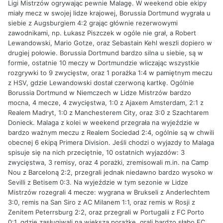
Ligi Mistrzów ogrywając pewnie Malagę. W weekend obie ekipy
miały mecz w swojej lidze krajowej, Borussia Dortmund wygrała u
siebie z Augsburgiem 4:2 grając głównie rezerwowymi
zawodnikami, np. Łukasz Piszczek w ogóle nie grał, a Robert
Lewandowski, Mario Gotze, oraz Sebastain Kehl weszli dopiero w
drugiej połowie. Borussia Dortmund bardzo silna u siebie, są w
formie, ostatnie 10 meczy w Dortmundzie wliczając wszystkie
rozgrywki to 9 zwycięstw, oraz 1 porażka 1:4 w pamiętnym meczu
z HSV, gdzie Lewandowski dostał czerwoną kartkę. Ogólnie
Borussia Dortmund w Niemczech w Lidze Mistrzów bardzo
mocna, 4 mecze, 4 zwycięstwa, 1:0 z Ajaxem Amsterdam, 2:1 z
Realem Madryt, 1:0 z Manchesterem City, oraz 3:0 z Szachtarem
Donieck. Malaga z kolei w weekend przegrała na wyjeździe w
bardzo ważnym meczu z Realem Sociedad 2:4, ogólnie są w chwili
obecnej 6 ekipą Primera Division. Jeśli chodzi o wyjazdy to Malaga
spisuje się na nich przeciętnie, 10 ostatnich wyjazdów: 3
zwycięstwa, 3 remisy, oraz 4 porażki, zremisowali m.in. na Camp
Nou z Barceloną 2:2, przegrali jednak niedawno bardzo wysoko w
Sevilli z Betisem 0:3. Na wyjeździe w tym sezonie w Lidze
Mistrzów rozegrali 4 mecze: wygrana w Brukseli z Anderlechtem
3:0, remis na San Siro z AC Milanem 1:1, oraz remis w Rosji z
Zenitem Peterrsburg 2:2, oraz przegrali w Portugalii z FC Porto
0:1, gdzie zasługiwali na większą porażkę, grali bardzo słabo FC