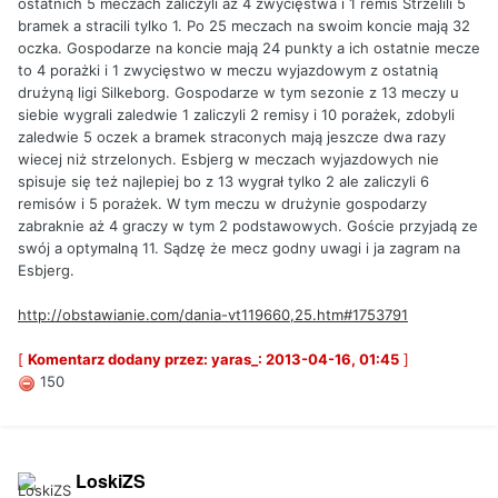
ostatnich 5 meczach zaliczyli aż 4 zwycięstwa i 1 remis Strzelili 5
bramek a stracili tylko 1. Po 25 meczach na swoim koncie mają 32
oczka. Gospodarze na koncie mają 24 punkty a ich ostatnie mecze
to 4 porażki i 1 zwycięstwo w meczu wyjazdowym z ostatnią
drużyną ligi Silkeborg. Gospodarze w tym sezonie z 13 meczy u
siebie wygrali zaledwie 1 zaliczyli 2 remisy i 10 porażek, zdobyli
zaledwie 5 oczek a bramek straconych mają jeszcze dwa razy
wiecej niż strzelonych. Esbjerg w meczach wyjazdowych nie
spisuje się też najlepiej bo z 13 wygrał tylko 2 ale zaliczyli 6
remisów i 5 porażek. W tym meczu w drużynie gospodarzy
zabraknie aż 4 graczy w tym 2 podstawowych. Goście przyjadą ze
swój a optymalną 11. Sądzę że mecz godny uwagi i ja zagram na
Esbjerg.
http://obstawianie.com/dania-vt119660,25.htm#1753791
[
Komentarz dodany przez: yaras_: 2013-04-16, 01:45
]
150
LoskiZS