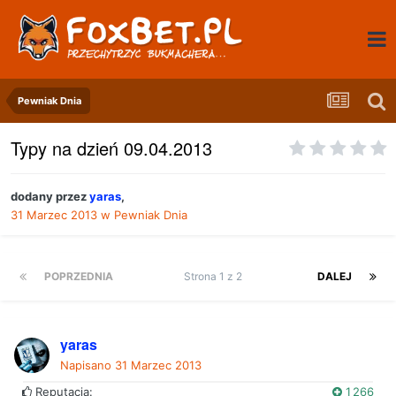
Pewniak Dnia
Typy na dzień 09.04.2013
dodany przez
yaras
,
31 Marzec 2013
w
Pewniak Dnia
POPRZEDNIA
Strona 1 z 2
DALEJ
yaras
Napisano
31 Marzec 2013
Reputacja:
1 266