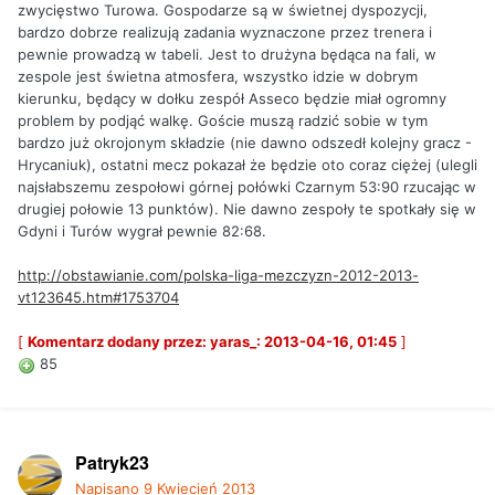
zwycięstwo Turowa. Gospodarze są w świetnej dyspozycji,
bardzo dobrze realizują zadania wyznaczone przez trenera i
pewnie prowadzą w tabeli. Jest to drużyna będąca na fali, w
zespole jest świetna atmosfera, wszystko idzie w dobrym
kierunku, będący w dołku zespół Asseco będzie miał ogromny
problem by podjąć walkę. Goście muszą radzić sobie w tym
bardzo już okrojonym składzie (nie dawno odszedł kolejny gracz -
Hrycaniuk), ostatni mecz pokazał że będzie oto coraz ciężej (ulegli
najsłabszemu zespołowi górnej połówki Czarnym 53:90 rzucając w
drugiej połowie 13 punktów). Nie dawno zespoły te spotkały się w
Gdyni i Turów wygrał pewnie 82:68.
http://obstawianie.com/polska-liga-mezczyzn-2012-2013-
vt123645.htm#1753704
[
Komentarz dodany przez: yaras_: 2013-04-16, 01:45
]
85
Patryk23
Napisano
9 Kwiecień 2013