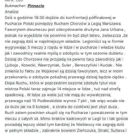
Bukmacher:
Pinnacle
Analiza:
Dziś o godzinie 18:30 dojdzie do konfrontacji półfinałowej w
Pucharze Polski pomiędzy Ruchem Chorzów a Legią Warszawa.
Faworytem dwumeczu jest zdecydowanie drużyna Jana Urbana ,
jednak na wyjeździe nie powinno im być zbyt łatwo, zwłaszcza ,że
nie zagrają dziś w najsilniejszym składzie. Legioniści są w formie
wygrywając 5 meczy z rzędu w lidze i w pucharze i władze klubu
jak i zawodnicy realnie myślą o zdobyciu w tym sezonie dubletu .
Dzisiaj do Chorzowa nie przyjadą na pewno tacy zawodnicy jak :
Ljuboja , Kosecki, Wawrzyniak, Suler , Bereszyński i Kuciak . Nie
zmienia to faktu ze Wojskowi są dzisiaj faworytem, lecz w moim
przekonaniu o zdobycie pokaźnej przewagi dzisiaj będzie ciężko .
Ekipa Ruchu, która w poprzednim sezonie zdobyła tytuł vice
mistrza Polski teraz zajmuje 14 miejsce w lidze , tuż nad strefą
spadkową . W lidze za wiele już nie mają do wywalczenia,
przewaga nad 15 Podbeskidzie wynosi 7 pkt , tak więc wcale nie
za dużo jak na 9 kolejek , a strata do czołówki jest zbyt duża .
Ruch zatem powinien skupić się na Pucharze i powalczenie w tym
meczu z całych sił. Mimo braków kadrowych w Legii to i tak goście
posiadają lepszy skład tym bardziej że Niebiescy nie zagrają dziś
w pełnym składzie , zabraknie bowiem Zieńczuka, Straki, Sultesa i