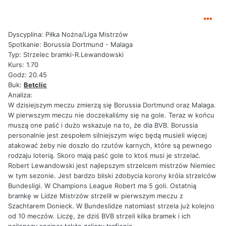
Dyscyplina: Piłka Nożna/Liga Mistrzów
Spotkanie: Borussia Dortmund - Malaga
Typ: Strzelec bramki-R.Lewandowski
Kurs: 1.70
Godz: 20.45
Buk:
Betclic
Analiza:
W dzisiejszym meczu zmierzą się Borussia Dortmund oraz Malaga.
W pierwszym meczu nie doczekaliśmy się na gole. Teraz w końcu
muszą one paść i dużo wskazuje na to, że dla BVB. Borussia
personalnie jest zespołem silniejszym więc będą musieli więcej
atakować żeby nie doszło do rzutów karnych, które są pewnego
rodzaju loterią. Skoro mają paść gole to ktoś musi je strzelać.
Robert Lewandowski jest najlepszym strzelcem mistrzów Niemiec
w tym sezonie. Jest bardzo bliski zdobycia korony króla strzelców
Bundesligi. W Champions League Robert ma 5 goli. Ostatnią
bramkę w Lidze Mistrzów strzelił w pierwszym meczu z
Szachtarem Donieck. W Bundeslidze natomiast strzela już kolejno
od 10 meczów. Liczę, że dziś BVB strzeli kilka bramek i ich
najlepszy snajper także zaliczy trafienie.