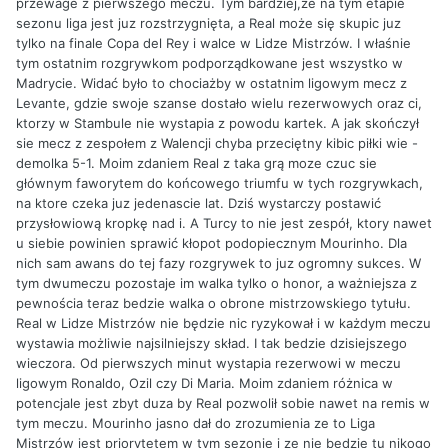
przewage z pierwszego meczu. Tym bardziej,ze na tym etapie
sezonu liga jest juz rozstrzygnięta, a Real może się skupic juz
tylko na finale Copa del Rey i walce w Lidze Mistrzów. I właśnie
tym ostatnim rozgrywkom podporządkowane jest wszystko w
Madrycie. Widać było to chociażby w ostatnim ligowym mecz z
Levante, gdzie swoje szanse dostało wielu rezerwowych oraz ci,
ktorzy w Stambule nie wystapia z powodu kartek. A jak skończył
sie mecz z zespołem z Walencji chyba przeciętny kibic piłki wie -
demolka 5-1. Moim zdaniem Real z taka grą moze czuc sie
głównym faworytem do końcowego triumfu w tych rozgrywkach,
na ktore czeka juz jedenascie lat. Dziś wystarczy postawić
przysłowiową kropkę nad i. A Turcy to nie jest zespół, ktory nawet
u siebie powinien sprawić kłopot podopiecznym Mourinho. Dla
nich sam awans do tej fazy rozgrywek to juz ogromny sukces. W
tym dwumeczu pozostaje im walka tylko o honor, a ważniejsza z
pewnościa teraz bedzie walka o obrone mistrzowskiego tytułu.
Real w Lidze Mistrzów nie będzie nic ryzykował i w każdym meczu
wystawia możliwie najsilniejszy skład. I tak bedzie dzisiejszego
wieczora. Od pierwszych minut wystapia rezerwowi w meczu
ligowym Ronaldo, Ozil czy Di Maria. Moim zdaniem różnica w
potencjale jest zbyt duza by Real pozwolił sobie nawet na remis w
tym meczu. Mourinho jasno dał do zrozumienia ze to Liga
Mistrzów jest priorytetem w tym sezonie i ze nie bedzie tu nikogo