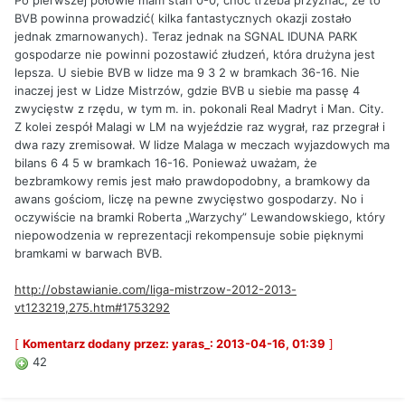
Po pierwszej połowie mam stan 0-0, choć trzeba przyznać, że to
BVB powinna prowadzić( kilka fantastycznych okazji zostało
jednak zmarnowanych). Teraz jednak na SGNAL IDUNA PARK
gospodarze nie powinni pozostawić złudzeń, która drużyna jest
lepsza. U siebie BVB w lidze ma 9 3 2 w bramkach 36-16. Nie
inaczej jest w Lidze Mistrzów, gdzie BVB u siebie ma passę 4
zwycięstw z rzędu, w tym m. in. pokonali Real Madryt i Man. City.
Z kolei zespół Malagi w LM na wyjeździe raz wygrał, raz przegrał i
dwa razy zremisował. W lidze Malaga w meczach wyjazdowych ma
bilans 6 4 5 w bramkach 16-16. Ponieważ uważam, że
bezbramkowy remis jest mało prawdopodobny, a bramkowy da
awans gościom, liczę na pewne zwycięstwo gospodarzy. No i
oczywiście na bramki Roberta „Warzychy” Lewandowskiego, który
niepowodzenia w reprezentacji rekompensuje sobie pięknymi
bramkami w barwach BVB.
http://obstawianie.com/liga-mistrzow-2012-2013-
vt123219,275.htm#1753292
[
Komentarz dodany przez: yaras_: 2013-04-16, 01:39
]
42