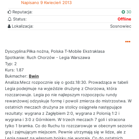
Napisano
9 Kwiecień 2013
Reputacja:
30
Status:
Offline
Lokalizacja:
Sosnowiec
Dyscyplina:Piłka nożna, Polska T-Mobile Ekstraklasa
Spotkanie: Ruch Chorzów - Legia Warszawa
Typ: 2
Kurs: 1.87
Bukmacher:
Bwin
Analiza:Mecz rozpocznie się o godz.18:30. Prowadząca w tabeli
Legia podejmuje na wyjeździe drużynę z Chorzowa, która
rozczarowuje. Legia po nie najlepszym rozpoczęciu rundy
rewanżowej odzyskuje formę i powoli zmierza do mistrzostwa. W
ostatnich meczach drużyna ze stolicy osiągneła następujące
rezultaty: wygrana z Zagłębiem 2:0, wygrana z Polonią 1:2 i
wygrana i 3:0 z Górnikiem. W trzech meczach 7 goli i stracona
tylko 1 bramka. Co do Ruchu to rozczarowuje w obecnym sezonie
grą i zajmującym miejscem. Pewnie utrzymają się w lidze, ale z
Legią nawet na własnym boisku nie wygrają. Co do ostatnich