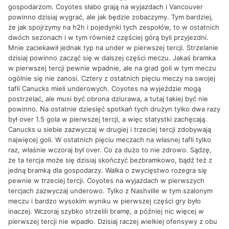
gospodarzom. Coyotes słabo grają na wyjazdach i Vancouver
powinno dzisiaj wygrać, ale jak będzie zobaczymy. Tym bardziej,
że jak spojrzymy na h2h i pojedynki tych zespołów, to w ostatnich
dwóch sezonach i w tym również częściej górą byli przyjezdni.
Mnie zaciekawił jednak typ na under w pierwszej tercji. Strzelanie
dzisiaj powinno zacząć się w dalszej części meczu. Jakaś bramka
w pierwszej tercji pewnie wpadnie, ale na grad goli w tym meczu
ogólnie się nie zanosi. Cztery z ostatnich pięciu meczy na swojej
tafli Canucks mieli underowych. Coyotes na wyjeździe mogą
postrzelać, ale musi być obrona dziurawa, a tutaj takiej być nie
powinno. Na ostatnie dziesięć spotkań tych drużyn tylko dwa razy
był over 1.5 gola w pierwszej tercji, a więc statystki zachęcają.
Canucks u siebie zazwyczaj w drugiej i trzeciej tercji zdobywają
najwięcej goli. W ostatnich pięciu meczach na własnej tafli tylko
raz, właśnie wczoraj był over. Co za dużo to nie zdrowo. Sądzę,
że ta tercja może się dzisiaj skończyć bezbramkowo, bądź też z
jedną bramką dla gospodarzy. Walka o zwycięstwo rozegra się
pewnie w trzeciej tercji. Coyotes na wyjazdach w pierwszych
tercjach zazwyczaj underowo. Tylko z Nashville w tym szalonym
meczu i bardzo wysokim wyniku w pierwszej części gry było
inaczej. Wczoraj szybko strzelili bramę, a później nic więcej w
pierwszej tercji nie wpadło. Dzisiaj raczej wielkiej ofensywy z obu