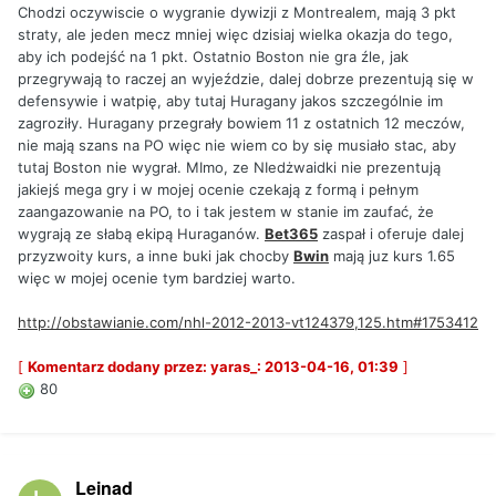
Chodzi oczywiscie o wygranie dywizji z Montrealem, mają 3 pkt
straty, ale jeden mecz mniej więc dzisiaj wielka okazja do tego,
aby ich podejść na 1 pkt. Ostatnio Boston nie gra źle, jak
przegrywają to raczej an wyjeździe, dalej dobrze prezentują się w
defensywie i watpię, aby tutaj Huragany jakos szczególnie im
zagroziły. Huragany przegrały bowiem 11 z ostatnich 12 meczów,
nie mają szans na PO więc nie wiem co by się musiało stac, aby
tutaj Boston nie wygrał. MImo, ze NIedżwaidki nie prezentują
jakiejś mega gry i w mojej ocenie czekają z formą i pełnym
zaangazowanie na PO, to i tak jestem w stanie im zaufać, że
wygrają ze słabą ekipą Huraganów.
Bet365
zaspał i oferuje dalej
przyzwoity kurs, a inne buki jak chocby
Bwin
mają juz kurs 1.65
więc w mojej ocenie tym bardziej warto.
http://obstawianie.com/nhl-2012-2013-vt124379,125.htm#1753412
[
Komentarz dodany przez: yaras_: 2013-04-16, 01:39
]
80
Leinad