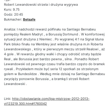
Robert Lewandowski strzela i drużyna wygrywa
Kurs: 9.75
Godz: 20:45
Bukmacher:
Betsafe
Analiza: I nadchodzi rewanż półfinału na Santiago Bernabeu
pomiędzy Realem Madryt , a Borussią Dortmund . W komfortowej
sytuacji jest drużyna z Niemiec . Po wygranej 4:1 na Signal Iduna
Park blisko finału na Wembley jest właśnie drużyna m.in Roberta
Lewandowskiego , który w pierwszym meczu strzelił Realowi , aż
4 gole . W rewanżu głodny walki i chcący odrobić straty będzie
Real , ale Borussia jest bardzo pewna , silna . Ponadto Robert
Lewandowski od pewnego czasu trafia bardzo często do bramek
rywali . Przykładem może być seria 12 spotkań ze strzelonym
golem w Bundeslidze . Według mnie dzisiaj na Santiago Bernabeu
zwycięży ponownie Borussia , a bramkę/i strzeli Robert
Lewandowski .
Link:
http://obstawianie.com/liga-mistrzow-2012-2013-
vt123219,300.htm#1760042