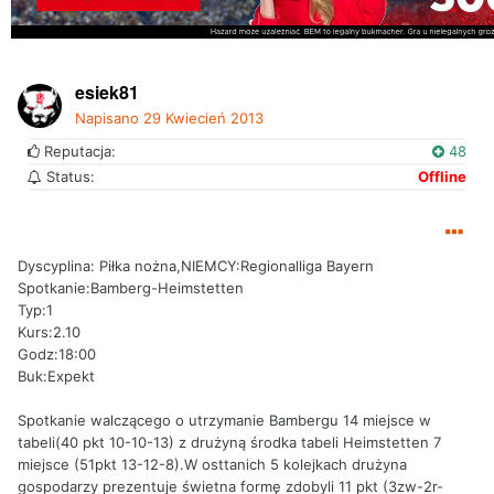
esiek81
Napisano
29 Kwiecień 2013
Reputacja:
48
Status:
Offline
Dyscyplina: Piłka nożna,NIEMCY:Regionalliga Bayern
Spotkanie:Bamberg-Heimstetten
Typ:1
Kurs:2.10
Godz:18:00
Buk:Expekt
Spotkanie walczącego o utrzymanie Bambergu 14 miejsce w
tabeli(40 pkt 10-10-13) z drużyną środka tabeli Heimstetten 7
miejsce (51pkt 13-12-8).W osttanich 5 kolejkach drużyna
gospodarzy prezentuje świetna formę zdobyli 11 pkt (3zw-2r-