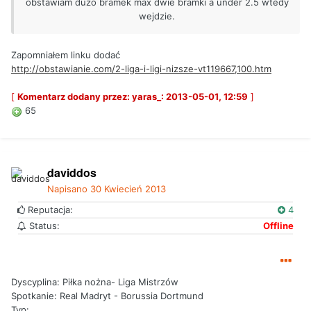
obstawiam dużo bramek max dwie bramki a under 2.5 wtedy
wejdzie.
Zapomniałem linku dodać
http://obstawianie.com/2-liga-i-ligi-nizsze-vt119667,100.htm
[
Komentarz dodany przez: yaras_: 2013-05-01, 12:59
]
65
daviddos
Napisano
30 Kwiecień 2013
Reputacja:
4
Status:
Offline
Dyscyplina: Piłka nożna- Liga Mistrzów
Spotkanie: Real Madryt - Borussia Dortmund
Typ: