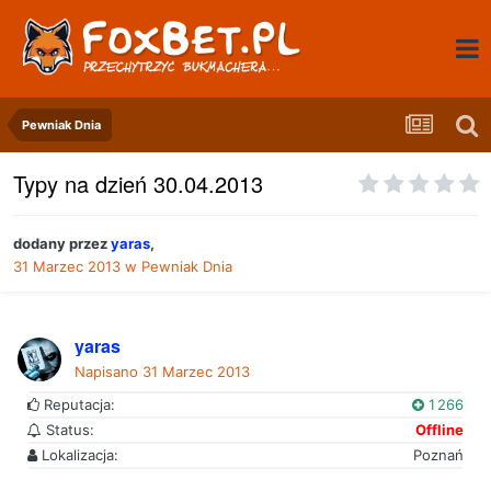
Pewniak Dnia
Typy na dzień 30.04.2013
dodany przez
yaras
,
31 Marzec 2013
w
Pewniak Dnia
yaras
Napisano
31 Marzec 2013
Reputacja:
1 266
Status:
Offline
Lokalizacja:
Poznań