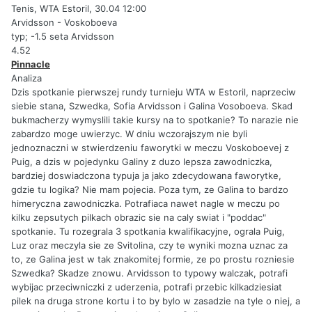
Tenis, WTA Estoril, 30.04 12:00
Arvidsson - Voskoboeva
typ; -1.5 seta Arvidsson
4.52
Pinnacle
Analiza
Dzis spotkanie pierwszej rundy turnieju WTA w Estoril, naprzeciw
siebie stana, Szwedka, Sofia Arvidsson i Galina Vosoboeva. Skad
bukmacherzy wymyslili takie kursy na to spotkanie? To narazie nie
zabardzo moge uwierzyc. W dniu wczorajszym nie byli
jednoznaczni w stwierdzeniu faworytki w meczu Voskoboevej z
Puig, a dzis w pojedynku Galiny z duzo lepsza zawodniczka,
bardziej doswiadczona typuja ja jako zdecydowana faworytke,
gdzie tu logika? Nie mam pojecia. Poza tym, ze Galina to bardzo
himeryczna zawodniczka. Potrafiaca nawet nagle w meczu po
kilku zepsutych pilkach obrazic sie na caly swiat i "poddac"
spotkanie. Tu rozegrala 3 spotkania kwalifikacyjne, ograla Puig,
Luz oraz meczyla sie ze Svitolina, czy te wyniki mozna uznac za
to, ze Galina jest w tak znakomitej formie, ze po prostu rozniesie
Szwedka? Skadze znowu. Arvidsson to typowy walczak, potrafi
wybijac przeciwniczki z uderzenia, potrafi przebic kilkadziesiat
pilek na druga strone kortu i to by bylo w zasadzie na tyle o niej, a