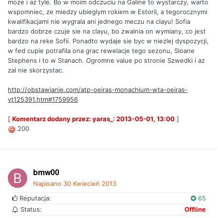
moze i az tyle. Bo w moim odczuciu na Galine to wystarczy, warto
wspomniec, ze miedzy ubieglym rokiem w Estoril, a tegorocznymi
kwalifikacjami nie wygrala ani jednego meczu na clayu! Sofia
bardzo dobrze czuje sie na clayu, bo zwalnia on wymiany, co jest
bardzo na reke Sofii. Ponadto wydaje sie byc w niezlej dyspozycji,
w fed cupie potrafila ona grac rewelacje tego sezonu, Sloane
Stephens i to w Stanach. Ogromne value po stronie Szwedki i az
zal nie skorzystac.
http://obstawianie.com/atp-oeiras-monachium-wta-oeiras-
vt125391.htm#1759956
[
Komentarz dodany przez: yaras_: 2013-05-01, 13:00
]
200
bmw00
Napisano
30 Kwiecień 2013
Reputacja:
65
Status:
Offline