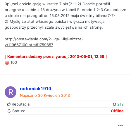
0p),zaś goście grają w kratkę 7 pkt(2-1-2).Goście potrafili
przegrać u siebie z 18 drużyną w tabeli Eltersdorf 2-3.Gospodarze
u siebie nie przegrali od 15.08.2012 maja świetny bilans(7-7-
2).Myślę,że atut własnego boiska i większa motywacja
gospodarzy przechyli szalę zwycięstwa na ich stronę.
http://obstawianie.com/2-liga-i-ligi-nizsze-
vt119667,100.htm#1759857
[
Komentarz dodany przez: yaras_: 2013-05-01, 12:58
]
100
radomiak1910
Napisano
30 Kwiecień 2013
Reputacja:
212
Status:
Offline