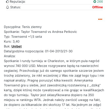
Reputacja:
266
Status:
Offline
Dyscyplina: Tenis ziemny
Spotkanie: Taylor Townsend vs Andrea Petkovic
Typ: Townsend +1,5 seta
Kurs: 3,40
Buk:
Unibet
Data/godzina rozpoczęcia: 01-04-2013/21-30
Analiza:
Spotkanie I rundy turnieju w Charleston, w którym pula nagród
wynosi 740 000 USD. Mecze rozgrywane będą na nawierzchni
ceglastej. Przechodząc już do samego spotkanie szczerze jestem
trochę zdziwiony, że nikt wcześniej z Was nie zajął tego typu i nie
napisał analizy. Pragnę poruszyć kilka kwestii: Amerykanka
Townsend gra u siebie, jest zawodniczką rozstawioną z ,,dziką''
kartą, dzięki której może rywalizować a nie grając w kwalifikacjach
do tego turnieju. Taylor jest sklasyfikowana dopiero na 350
miejscu w rankingu WTA. Jednak należy zwrócić uwagę na fakt,
że dopiero za kilkanaście dni skończy 17 lat. Na jednym ze zdjęć