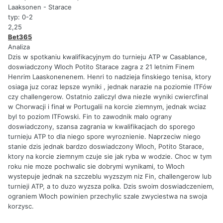
Laaksonen - Starace
typ: 0-2
2,25
Bet365
Analiza
Dzis w spotkaniu kwalifikacyjnym do turnieju ATP w Casablance,
doswiadczony Wloch Potito Starace zagra z 21 letnim Finem
Henrim Laaskonenenem. Henri to nadzieja finskiego tenisa, ktory
osiaga juz coraz lepsze wyniki , jednak narazie na poziomie ITFów
czy challengerow. Ostatnio zaliczyl dwa niezle wyniki cwiercfinal
w Chorwacji i finał w Portugalii na korcie ziemnym, jednak wciaz
byl to poziom ITFowski. Fin to zawodnik malo ograny
doswiadczony, szansa zagrania w kwalifikacjach do sporego
turnieju ATP to dla niego spore wyroznienie. Naprzeciw niego
stanie dzis jednak bardzo doswiadczony Wloch, Potito Starace,
ktory na korcie ziemnym czuje sie jak ryba w wodzie. Choc w tym
roku nie moze pochwalic sie dobrymi wynikami, to Wloch
wystepuje jednak na szczeblu wyzszym niz Fin, challengerow lub
turnieji ATP, a to duzo wyzsza polka. Dzis swoim doswiadczeniem,
ograniem Wloch powinien przechylic szale zwyciestwa na swoja
korzysc.