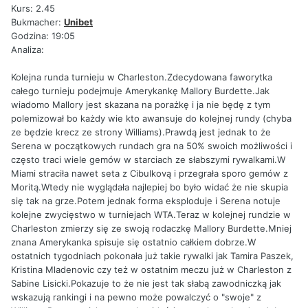
Kurs: 2.45
Bukmacher:
Unibet
Godzina: 19:05
Analiza:
Kolejna runda turnieju w Charleston.Zdecydowana faworytka
całego turnieju podejmuje Amerykankę Mallory Burdette.Jak
wiadomo Mallory jest skazana na porażkę i ja nie będę z tym
polemizował bo każdy wie kto awansuje do kolejnej rundy (chyba
ze będzie krecz ze strony Williams).Prawdą jest jednak to że
Serena w początkowych rundach gra na 50% swoich możliwości i
często traci wiele gemów w starciach ze słabszymi rywalkami.W
Miami straciła nawet seta z Cibulkovą i przegrała sporo gemów z
Moritą.Wtedy nie wyglądała najlepiej bo było widać że nie skupia
się tak na grze.Potem jednak forma eksploduje i Serena notuje
kolejne zwycięstwo w turniejach WTA.Teraz w kolejnej rundzie w
Charleston zmierzy się ze swoją rodaczkę Mallory Burdette.Mniej
znana Amerykanka spisuje się ostatnio całkiem dobrze.W
ostatnich tygodniach pokonała już takie rywalki jak Tamira Paszek,
Kristina Mladenovic czy też w ostatnim meczu już w Charleston z
Sabine Lisicki.Pokazuje to że nie jest tak słabą zawodniczką jak
wskazują rankingi i na pewno może powalczyć o "swoje" z