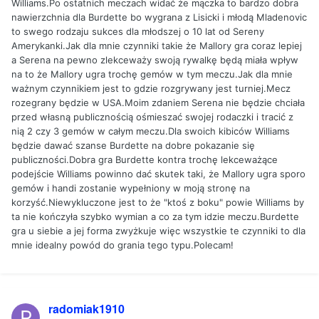
Williams.Po ostatnich meczach widać że mączka to bardzo dobra
nawierzchnia dla Burdette bo wygrana z Lisicki i młodą Mladenovic
to swego rodzaju sukces dla młodszej o 10 lat od Sereny
Amerykanki.Jak dla mnie czynniki takie że Mallory gra coraz lepiej
a Serena na pewno zlekceważy swoją rywalkę będą miała wpływ
na to że Mallory ugra trochę gemów w tym meczu.Jak dla mnie
ważnym czynnikiem jest to gdzie rozgrywany jest turniej.Mecz
rozegrany będzie w USA.Moim zdaniem Serena nie będzie chciała
przed własną publicznością ośmieszać swojej rodaczki i tracić z
nią 2 czy 3 gemów w całym meczu.Dla swoich kibiców Williams
będzie dawać szanse Burdette na dobre pokazanie się
publiczności.Dobra gra Burdette kontra trochę lekceważące
podejście Williams powinno dać skutek taki, że Mallory ugra sporo
gemów i handi zostanie wypełniony w moją stronę na
korzyść.Niewykluczone jest to że "ktoś z boku" powie Williams by
ta nie kończyła szybko wymian a co za tym idzie meczu.Burdette
gra u siebie a jej forma zwyżkuje więc wszystkie te czynniki to dla
mnie idealny powód do grania tego typu.Polecam!
radomiak1910