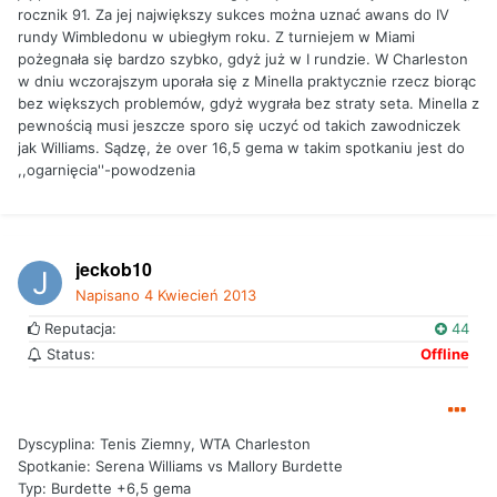
rocznik 91. Za jej największy sukces można uznać awans do IV
rundy Wimbledonu w ubiegłym roku. Z turniejem w Miami
pożegnała się bardzo szybko, gdyż już w I rundzie. W Charleston
w dniu wczorajszym uporała się z Minella praktycznie rzecz biorąc
bez większych problemów, gdyż wygrała bez straty seta. Minella z
pewnością musi jeszcze sporo się uczyć od takich zawodniczek
jak Williams. Sądzę, że over 16,5 gema w takim spotkaniu jest do
,,ogarnięcia''-powodzenia
jeckob10
Napisano
4 Kwiecień 2013
Reputacja:
44
Status:
Offline
Dyscyplina: Tenis Ziemny, WTA Charleston
Spotkanie: Serena Williams vs Mallory Burdette
Typ: Burdette +6,5 gema