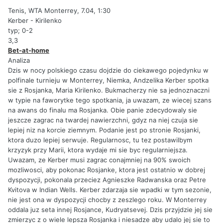
Tenis, WTA Monterrey, 7.04, 1:30
Kerber - Kirilenko
typ; 0-2
3,3
Bet-at-home
Analiza
Dzis w nocy polskiego czasu dojdzie do ciekawego pojedynku w
polfinale turnieju w Monterrey, Niemka, Andzelika Kerber spotka
sie z Rosjanka, Maria Kirilenko. Bukmacherzy nie sa jednoznaczni
w typie na faworytke tego spotkania, ja uwazam, ze wiecej szans
na awans do finalu ma Rosjanka. Obie panie zdecydowaly sie
jeszcze zagrac na twardej nawierzchni, gdyz na niej czuja sie
lepiej niz na korcie ziemnym. Podanie jest po stronie Rosjanki,
ktora duzo lepiej serwuje. Regularnosc, tu tez postawilbym
krzyzyk przy Marii, ktora wydaje mi sie byc regularniejsza.
Uwazam, ze Kerber musi zagrac conajmniej na 90% swoich
mozliwosci, aby pokonac Rosjanke, ktora jest ostatnio w dobrej
dyspozycji, pokonala przeciez Agnieszke Radwanska oraz Petre
Kvitova w Indian Wells. Kerber zdarzaja sie wpadki w tym sezonie,
nie jest ona w dyspozycji chocby z zeszlego roku. W Monterrey
oddala juz seta innej Rosjance, Kudryatsevej. Dzis przyjdzie jej sie
zmierzyc z o wiele lepsza Rosjanka i niesadze aby udalo jej sie to