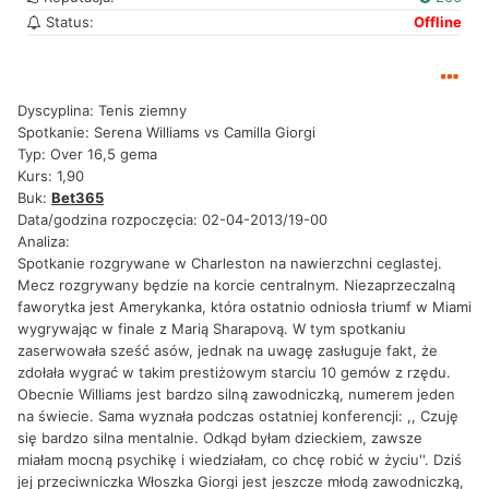
Status:
Offline
Dyscyplina: Tenis ziemny
Spotkanie: Serena Williams vs Camilla Giorgi
Typ: Over 16,5 gema
Kurs: 1,90
Buk:
Bet365
Data/godzina rozpoczęcia: 02-04-2013/19-00
Analiza:
Spotkanie rozgrywane w Charleston na nawierzchni ceglastej.
Mecz rozgrywany będzie na korcie centralnym. Niezaprzeczalną
faworytka jest Amerykanka, która ostatnio odniosła triumf w Miami
wygrywając w finale z Marią Sharapovą. W tym spotkaniu
zaserwowała sześć asów, jednak na uwagę zasługuje fakt, że
zdołała wygrać w takim prestiżowym starciu 10 gemów z rzędu.
Obecnie Williams jest bardzo silną zawodniczką, numerem jeden
na świecie. Sama wyznała podczas ostatniej konferencji: ,, Czuję
się bardzo silna mentalnie. Odkąd byłam dzieckiem, zawsze
miałam mocną psychikę i wiedziałam, co chcę robić w życiu''. Dziś
jej przeciwniczka Włoszka Giorgi jest jeszcze młodą zawodniczką,