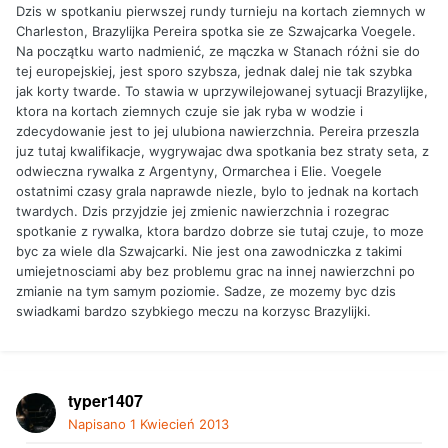
Dzis w spotkaniu pierwszej rundy turnieju na kortach ziemnych w
Charleston, Brazylijka Pereira spotka sie ze Szwajcarka Voegele.
Na początku warto nadmienić, ze mączka w Stanach różni sie do
tej europejskiej, jest sporo szybsza, jednak dalej nie tak szybka
jak korty twarde. To stawia w uprzywilejowanej sytuacji Brazylijke,
ktora na kortach ziemnych czuje sie jak ryba w wodzie i
zdecydowanie jest to jej ulubiona nawierzchnia. Pereira przeszla
juz tutaj kwalifikacje, wygrywajac dwa spotkania bez straty seta, z
odwieczna rywalka z Argentyny, Ormarchea i Elie. Voegele
ostatnimi czasy grala naprawde niezle, bylo to jednak na kortach
twardych. Dzis przyjdzie jej zmienic nawierzchnia i rozegrac
spotkanie z rywalka, ktora bardzo dobrze sie tutaj czuje, to moze
byc za wiele dla Szwajcarki. Nie jest ona zawodniczka z takimi
umiejetnosciami aby bez problemu grac na innej nawierzchni po
zmianie na tym samym poziomie. Sadze, ze mozemy byc dzis
swiadkami bardzo szybkiego meczu na korzysc Brazylijki.
typer1407
Napisano
1 Kwiecień 2013