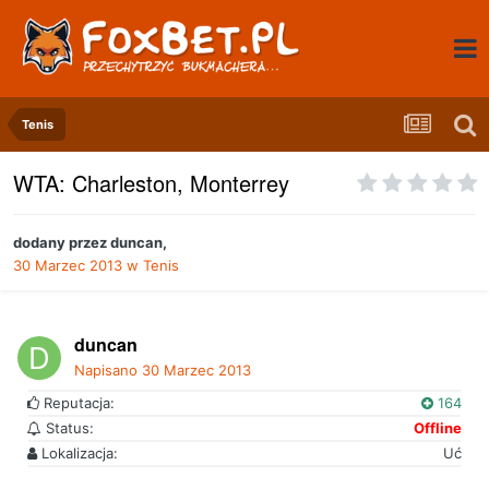
Tenis
WTA: Charleston, Monterrey
dodany przez
duncan
,
30 Marzec 2013
w
Tenis
duncan
Napisano
30 Marzec 2013
Reputacja:
164
Status:
Offline
Lokalizacja:
Uć