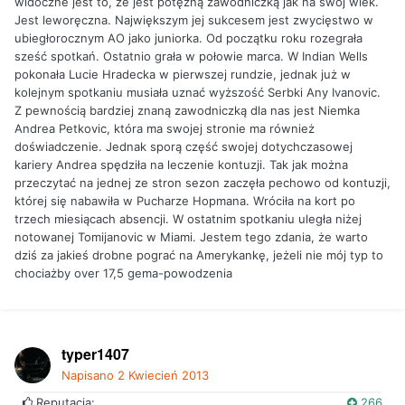
widoczne jest to, że jest potężną zawodniczką jak na swój wiek.
Jest leworęczna. Największym jej sukcesem jest zwycięstwo w
ubiegłorocznym AO jako juniorka. Od początku roku rozegrała
sześć spotkań. Ostatnio grała w połowie marca. W Indian Wells
pokonała Lucie Hradecka w pierwszej rundzie, jednak już w
kolejnym spotkaniu musiała uznać wyższość Serbki Any Ivanovic.
Z pewnością bardziej znaną zawodniczką dla nas jest Niemka
Andrea Petkovic, która ma swojej stronie ma również
doświadczenie. Jednak sporą część swojej dotychczasowej
kariery Andrea spędziła na leczenie kontuzji. Tak jak można
przeczytać na jednej ze stron sezon zaczęła pechowo od kontuzji,
której się nabawiła w Pucharze Hopmana. Wróciła na kort po
trzech miesiącach absencji. W ostatnim spotkaniu uległa niżej
notowanej Tomijanovic w Miami. Jestem tego zdania, że warto
dziś za jakieś drobne pograć na Amerykankę, jeżeli nie mój typ to
chociażby over 17,5 gema-powodzenia
typer1407
Napisano
2 Kwiecień 2013
Reputacja:
266