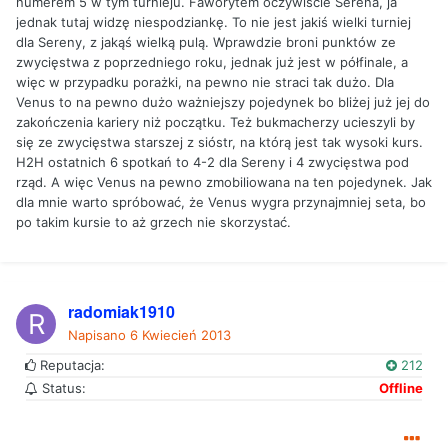
numerem 5 w tym turnieju. Faworytem oczywiście Serena, ja
jednak tutaj widzę niespodziankę. To nie jest jakiś wielki turniej
dla Sereny, z jakąś wielką pulą. Wprawdzie broni punktów ze
zwycięstwa z poprzedniego roku, jednak już jest w półfinale, a
więc w przypadku porażki, na pewno nie straci tak dużo. Dla
Venus to na pewno dużo ważniejszy pojedynek bo bliżej już jej do
zakończenia kariery niż początku. Też bukmacherzy ucieszyli by
się ze zwycięstwa starszej z sióstr, na którą jest tak wysoki kurs.
H2H ostatnich 6 spotkań to 4-2 dla Sereny i 4 zwycięstwa pod
rząd. A więc Venus na pewno zmobiliowana na ten pojedynek. Jak
dla mnie warto spróbować, że Venus wygra przynajmniej seta, bo
po takim kursie to aż grzech nie skorzystać.
radomiak1910
Napisano
6 Kwiecień 2013
Reputacja:
212
Status:
Offline