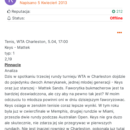
Napisano
5 Kwiecień 2013
Reputacja:
212
Status:
Offline
Tenis, WTA Charleston, 5.04, 17:00
Keys - Mattek
typ: 1
2,19
Pinnacle
Analiza
Dzis w spotkaniu trzeciej rundy turnieju WTA w Charleston dojdzie
do pojedynku dwoch Amerykanek, jednej mlodej generacji - Keys
oraz juz starszej - Mattek Sands. Faworytka bukmacherow jest ta
bardziej doswiadczona, ale czy aby na pewno tak jest? W moim
odczuciu to mlodsza powinni oni w dniu dzisiejszym faworyzowac.
Keys osiaga w zenskim tenisie coraz lepsze wyniki. W tym roku
byla juz w cwiercfinale w Memphis, drugiej rundzie w Miami,
przeszla dwie rundy podczas Australian Open. Keys nie gra duzo
ale skutecznie, nie zdarza jej sie przegrywac w pierwszych
rundach. Nie jest inaczej rowniez w Charleston, pokonala juz tutaj